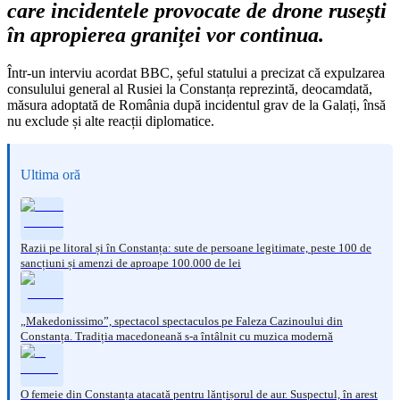
care incidentele provocate de drone rusești
în apropierea graniței vor continua.
Într-un interviu acordat BBC, șeful statului a precizat că expulzarea
consulului general al Rusiei la Constanța reprezintă, deocamdată,
măsura adoptată de România după incidentul grav de la Galați, însă
nu exclude și alte reacții diplomatice.
Ultima oră
Razii pe litoral și în Constanța: sute de persoane legitimate, peste 100 de
sancțiuni și amenzi de aproape 100.000 de lei
„Makedonissimo”, spectacol spectaculos pe Faleza Cazinoului din
Constanța. Tradiția macedoneană s-a întâlnit cu muzica modernă
O femeie din Constanța atacată pentru lănțișorul de aur. Suspectul, în arest