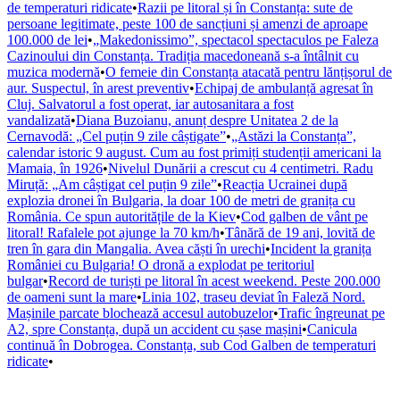
de temperaturi ridicate
•
Razii pe litoral și în Constanța: sute de
persoane legitimate, peste 100 de sancțiuni și amenzi de aproape
100.000 de lei
•
„Makedonissimo”, spectacol spectaculos pe Faleza
Cazinoului din Constanța. Tradiția macedoneană s-a întâlnit cu
muzica modernă
•
O femeie din Constanța atacată pentru lănțișorul de
aur. Suspectul, în arest preventiv
•
Echipaj de ambulanță agresat în
Cluj. Salvatorul a fost operat, iar autosanitara a fost
vandalizată
•
Diana Buzoianu, anunț despre Unitatea 2 de la
Cernavodă: „Cel puțin 9 zile câștigate”
•
„Astăzi la Constanța”,
calendar istoric 9 august. Cum au fost primiți studenții americani la
Mamaia, în 1926
•
Nivelul Dunării a crescut cu 4 centimetri. Radu
Miruță: „Am câștigat cel puțin 9 zile”
•
Reacția Ucrainei după
explozia dronei în Bulgaria, la doar 100 de metri de granița cu
România. Ce spun autoritățile de la Kiev
•
Cod galben de vânt pe
litoral! Rafalele pot ajunge la 70 km/h
•
Tânără de 19 ani, lovită de
tren în gara din Mangalia. Avea căști în urechi
•
Incident la granița
României cu Bulgaria! O dronă a explodat pe teritoriul
bulgar
•
Record de turiști pe litoral în acest weekend. Peste 200.000
de oameni sunt la mare
•
Linia 102, traseu deviat în Faleză Nord.
Mașinile parcate blochează accesul autobuzelor
•
Trafic îngreunat pe
A2, spre Constanța, după un accident cu șase mașini
•
Canicula
continuă în Dobrogea. Constanța, sub Cod Galben de temperaturi
ridicate
•