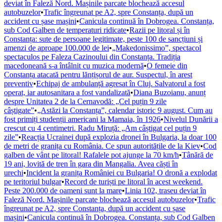
deviat în Faleză Nord. Mașinile parcate blochează accesul
autobuzelor
•
Trafic îngreunat pe A2, spre Constanța, după un
accident cu șase mașini
•
Canicula continuă în Dobrogea. Constanța,
sub Cod Galben de temperaturi ridicate
•
Razii pe litoral și în
Constanța: sute de persoane legitimate, peste 100 de sancțiuni și
amenzi de aproape 100.000 de lei
•
„Makedonissimo”, spectacol
spectaculos pe Faleza Cazinoului din Constanța. Tradiția
macedoneană s-a întâlnit cu muzica modernă
•
O femeie din
Constanța atacată pentru lănțișorul de aur. Suspectul, în arest
preventiv
•
Echipaj de ambulanță agresat în Cluj. Salvatorul a fost
operat, iar autosanitara a fost vandalizată
•
Diana Buzoianu, anunț
despre Unitatea 2 de la Cernavodă: „Cel puțin 9 zile
câștigate”
•
„Astăzi la Constanța”, calendar istoric 9 august. Cum au
fost primiți studenții americani la Mamaia, în 1926
•
Nivelul Dunării a
crescut cu 4 centimetri. Radu Miruță: „Am câștigat cel puțin 9
zile”
•
Reacția Ucrainei după explozia dronei în Bulgaria, la doar 100
de metri de granița cu România. Ce spun autoritățile de la Kiev
•
Cod
galben de vânt pe litoral! Rafalele pot ajunge la 70 km/h
•
Tânără de
19 ani, lovită de tren în gara din Mangalia. Avea căști în
urechi
•
Incident la granița României cu Bulgaria! O dronă a explodat
pe teritoriul bulgar
•
Record de turiști pe litoral în acest weekend.
Peste 200.000 de oameni sunt la mare
•
Linia 102, traseu deviat în
Faleză Nord. Mașinile parcate blochează accesul autobuzelor
•
Trafic
îngreunat pe A2, spre Constanța, după un accident cu șase
mașini
•
Canicula continuă în Dobrogea. Constanța, sub Cod Galben