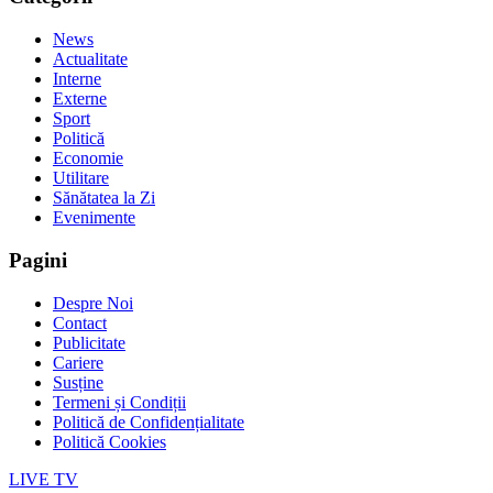
News
Actualitate
Interne
Externe
Sport
Politică
Economie
Utilitare
Sănătatea la Zi
Evenimente
Pagini
Despre Noi
Contact
Publicitate
Cariere
Susține
Termeni și Condiții
Politică de Confidențialitate
Politică Cookies
LIVE TV