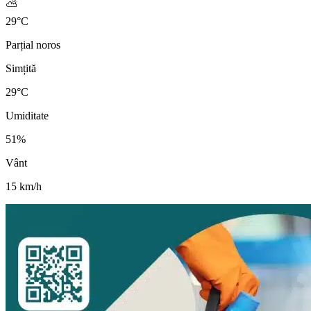
⛅
29
°
C
Parțial noros
Simțită
29
°C
Umiditate
51
%
Vânt
15
km/h