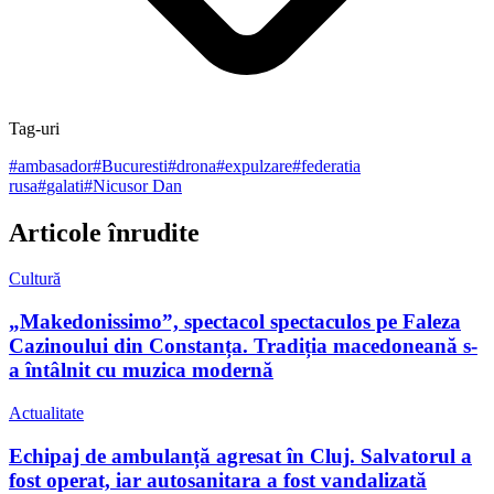
Tag-uri
#
ambasador
#
Bucuresti
#
drona
#
expulzare
#
federatia
rusa
#
galati
#
Nicusor Dan
Articole înrudite
Cultură
„Makedonissimo”, spectacol spectaculos pe Faleza
Cazinoului din Constanța. Tradiția macedoneană s-
a întâlnit cu muzica modernă
Actualitate
Echipaj de ambulanță agresat în Cluj. Salvatorul a
fost operat, iar autosanitara a fost vandalizată