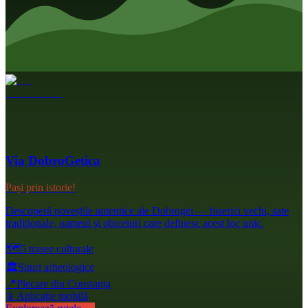
Via DobroGetica
Pași prin istorie!
Descoperă poveștile autentice ale Dobrogei — biserici vechi, sate
tradiționale, oameni și obiceiuri care definesc acest loc unic.
🗺️
5 trasee culturale
🏛️
Situri arheologice
📍
Plecare din Constanța
📱
Aplicație mobilă