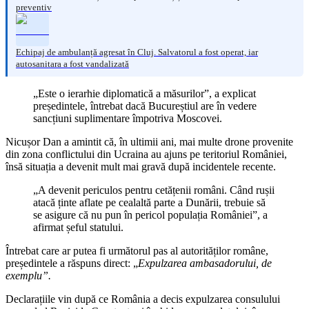
preventiv
Echipaj de ambulanță agresat în Cluj. Salvatorul a fost operat, iar
autosanitara a fost vandalizată
„Este o ierarhie diplomatică a măsurilor”, a explicat
președintele, întrebat dacă Bucureștiul are în vedere
sancțiuni suplimentare împotriva Moscovei.
Nicușor Dan a amintit că, în ultimii ani, mai multe drone provenite
din zona conflictului din Ucraina au ajuns pe teritoriul României,
însă situația a devenit mult mai gravă după incidentele recente.
„A devenit periculos pentru cetățenii români. Când rușii
atacă ținte aflate pe cealaltă parte a Dunării, trebuie să
se asigure că nu pun în pericol populația României”, a
afirmat șeful statului.
Întrebat care ar putea fi următorul pas al autorităților române,
președintele a răspuns direct: „
Expulzarea ambasadorului, de
exemplu”.
Declarațiile vin după ce România a decis expulzarea consulului