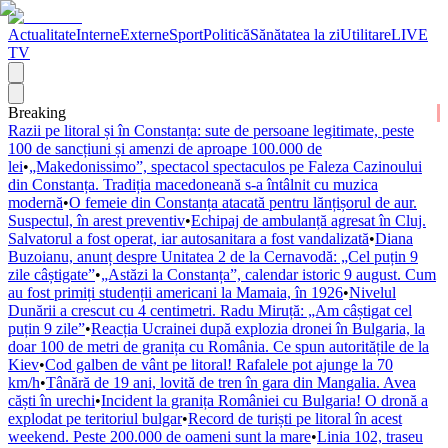
Actualitate
Interne
Externe
Sport
Politică
Sănătatea la zi
Utilitare
LIVE
TV
Breaking
Razii pe litoral și în Constanța: sute de persoane legitimate, peste
100 de sancțiuni și amenzi de aproape 100.000 de
lei
•
„Makedonissimo”, spectacol spectaculos pe Faleza Cazinoului
din Constanța. Tradiția macedoneană s-a întâlnit cu muzica
modernă
•
O femeie din Constanța atacată pentru lănțișorul de aur.
Suspectul, în arest preventiv
•
Echipaj de ambulanță agresat în Cluj.
Salvatorul a fost operat, iar autosanitara a fost vandalizată
•
Diana
Buzoianu, anunț despre Unitatea 2 de la Cernavodă: „Cel puțin 9
zile câștigate”
•
„Astăzi la Constanța”, calendar istoric 9 august. Cum
au fost primiți studenții americani la Mamaia, în 1926
•
Nivelul
Dunării a crescut cu 4 centimetri. Radu Miruță: „Am câștigat cel
puțin 9 zile”
•
Reacția Ucrainei după explozia dronei în Bulgaria, la
doar 100 de metri de granița cu România. Ce spun autoritățile de la
Kiev
•
Cod galben de vânt pe litoral! Rafalele pot ajunge la 70
km/h
•
Tânără de 19 ani, lovită de tren în gara din Mangalia. Avea
căști în urechi
•
Incident la granița României cu Bulgaria! O dronă a
explodat pe teritoriul bulgar
•
Record de turiști pe litoral în acest
weekend. Peste 200.000 de oameni sunt la mare
•
Linia 102, traseu