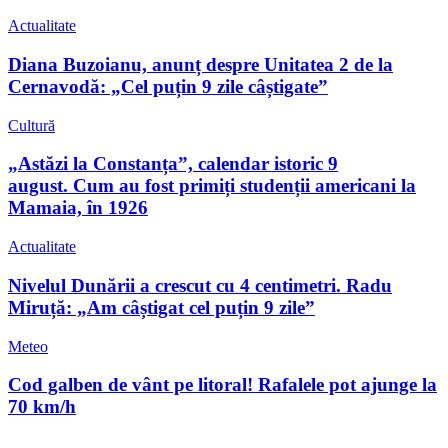
Actualitate
Diana Buzoianu, anunț despre Unitatea 2 de la
Cernavodă: „Cel puțin 9 zile câștigate”
Cultură
„Astăzi la Constanța”, calendar istoric 9
august. Cum au fost primiți studenții americani la
Mamaia, în 1926
Actualitate
Nivelul Dunării a crescut cu 4 centimetri. Radu
Miruță: „Am câștigat cel puțin 9 zile”
Meteo
Cod galben de vânt pe litoral! Rafalele pot ajunge la
70 km/h