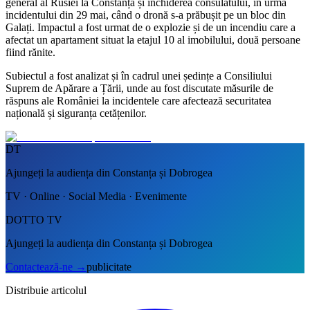
general al Rusiei la Constanța și închiderea consulatului, în urma
incidentului din 29 mai, când o dronă s-a prăbușit pe un bloc din
Galați. Impactul a fost urmat de o explozie și de un incendiu care a
afectat un apartament situat la etajul 10 al imobilului, două persoane
fiind rănite.
Subiectul a fost analizat și în cadrul unei ședințe a Consiliului
Suprem de Apărare a Țării, unde au fost discutate măsurile de
răspuns ale României la incidentele care afectează securitatea
națională și siguranța cetățenilor.
DT
Ajungeți la audiența din Constanța și Dobrogea
TV · Online · Social Media · Evenimente
DOTTO TV
Ajungeți la audiența din Constanța și Dobrogea
Contactează-ne
→
publicitate
Distribuie articolul