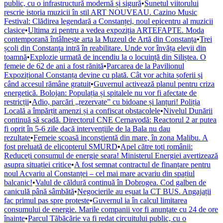
public, cu o infrastructură modernă și sigură
•
Sunetul viitorului
rescrie istoria muzicii în stil ART NOUVEAU. Cazino Music
Festival: Clădirea legendară a Constanței, noul epicentru al muzicii
clasice
•
Ultima zi pentru a vedea expoziția ARTEFAPTE. Moda
contemporană întâlnește arta la Muzeul de Artă din Constanța
•
Trei
școli din Constanța intră în reabilitare. Unde vor învăța elevii din
toamnă
•
Explozie urmată de incendiu la o locuință din Siliștea. O
femeie de 62 de ani a fost rănită
•
Parcarea de la Pavilionul
Expozițional Constanța devine cu plată. Cât vor achita șoferii și
când accesul rămâne gratuit
•
Guvernul activează planul pentru criza
energetică. Bolojan: Populația și spitalele nu vor fi afectate de
restricții
•
Adio, parcări „rezervate” cu bidoane și lanțuri! Poliția
Locală a împărțit amenzi și a confiscat obstacolele
•
Nivelul Dunării
continuă să scadă. Directorul CNE Cernavodă: Reactorul 2 ar putea
fi oprit în 5-6 zile dacă intervențiile de la Bala nu dau
rezultate
•
Femeie scoasă inconștientă din mare, în zona Malibu. A
fost preluată de elicopterul SMURD
•
Apel către toți românii:
Reduceți consumul de energie seara! Ministerul Energiei avertizează
asupra situației critice
•
A fost semnat contractul de finanțare pentru
noul Acvariu al Constanței – cel mai mare acvariu din spațiul
balcanic!
•
Valul de căldură continuă în Dobrogea. Cod galben de
caniculă până sâmbătă
•
Negocierile au eșuat la CT BUS. Angajații
fac primul pas spre proteste
•
Guvernul ia în calcul limitarea
consumului de energie. Marile companii vor fi anunțate cu 24 de ore
înainte
•
Parcul Tăbăcărie va fi redat circuitului public, cu o