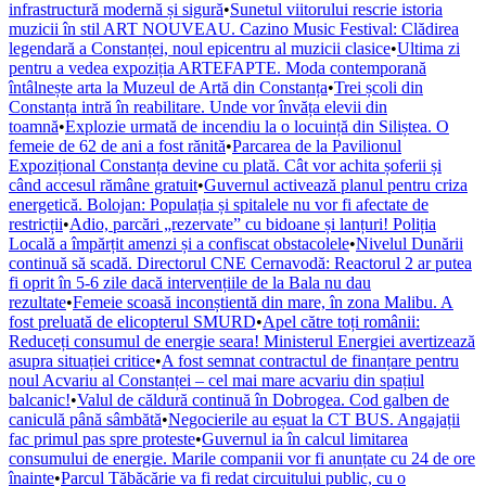
infrastructură modernă și sigură
•
Sunetul viitorului rescrie istoria
muzicii în stil ART NOUVEAU. Cazino Music Festival: Clădirea
legendară a Constanței, noul epicentru al muzicii clasice
•
Ultima zi
pentru a vedea expoziția ARTEFAPTE. Moda contemporană
întâlnește arta la Muzeul de Artă din Constanța
•
Trei școli din
Constanța intră în reabilitare. Unde vor învăța elevii din
toamnă
•
Explozie urmată de incendiu la o locuință din Siliștea. O
femeie de 62 de ani a fost rănită
•
Parcarea de la Pavilionul
Expozițional Constanța devine cu plată. Cât vor achita șoferii și
când accesul rămâne gratuit
•
Guvernul activează planul pentru criza
energetică. Bolojan: Populația și spitalele nu vor fi afectate de
restricții
•
Adio, parcări „rezervate” cu bidoane și lanțuri! Poliția
Locală a împărțit amenzi și a confiscat obstacolele
•
Nivelul Dunării
continuă să scadă. Directorul CNE Cernavodă: Reactorul 2 ar putea
fi oprit în 5-6 zile dacă intervențiile de la Bala nu dau
rezultate
•
Femeie scoasă inconștientă din mare, în zona Malibu. A
fost preluată de elicopterul SMURD
•
Apel către toți românii:
Reduceți consumul de energie seara! Ministerul Energiei avertizează
asupra situației critice
•
A fost semnat contractul de finanțare pentru
noul Acvariu al Constanței – cel mai mare acvariu din spațiul
balcanic!
•
Valul de căldură continuă în Dobrogea. Cod galben de
caniculă până sâmbătă
•
Negocierile au eșuat la CT BUS. Angajații
fac primul pas spre proteste
•
Guvernul ia în calcul limitarea
consumului de energie. Marile companii vor fi anunțate cu 24 de ore
înainte
•
Parcul Tăbăcărie va fi redat circuitului public, cu o