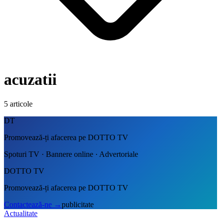
acuzatii
5
articole
DT
Promovează-ți afacerea pe DOTTO TV
Spoturi TV · Bannere online · Advertoriale
DOTTO TV
Promovează-ți afacerea pe DOTTO TV
Contactează-ne
→
publicitate
Actualitate