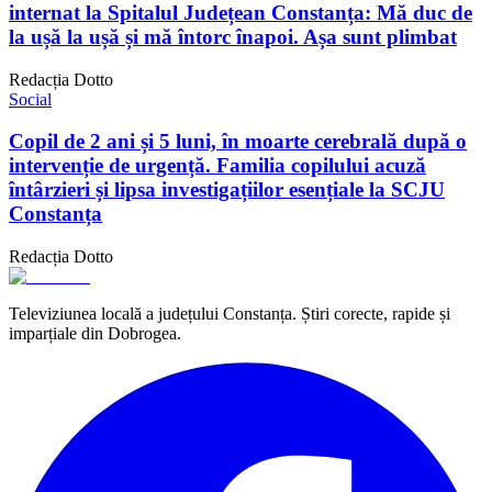
internat la Spitalul Județean Constanța: Mă duc de
la ușă la ușă și mă întorc înapoi. Așa sunt plimbat
Redacția Dotto
Social
Copil de 2 ani și 5 luni, în moarte cerebrală după o
intervenție de urgență. Familia copilului acuză
întârzieri și lipsa investigațiilor esențiale la SCJU
Constanța
Redacția Dotto
Televiziunea locală a județului Constanța. Știri corecte, rapide și
imparțiale din Dobrogea.