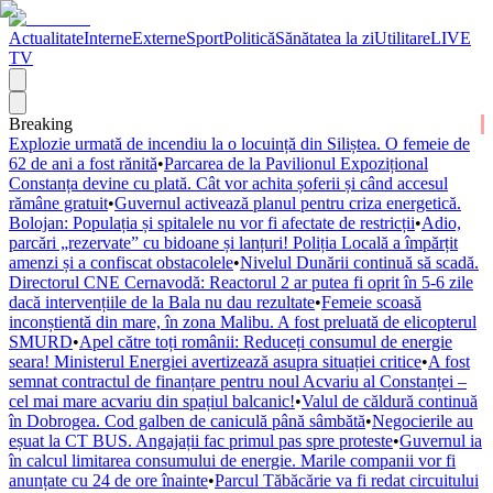
Actualitate
Interne
Externe
Sport
Politică
Sănătatea la zi
Utilitare
LIVE
TV
Breaking
Explozie urmată de incendiu la o locuință din Siliștea. O femeie de
62 de ani a fost rănită
•
Parcarea de la Pavilionul Expozițional
Constanța devine cu plată. Cât vor achita șoferii și când accesul
rămâne gratuit
•
Guvernul activează planul pentru criza energetică.
Bolojan: Populația și spitalele nu vor fi afectate de restricții
•
Adio,
parcări „rezervate” cu bidoane și lanțuri! Poliția Locală a împărțit
amenzi și a confiscat obstacolele
•
Nivelul Dunării continuă să scadă.
Directorul CNE Cernavodă: Reactorul 2 ar putea fi oprit în 5-6 zile
dacă intervențiile de la Bala nu dau rezultate
•
Femeie scoasă
inconștientă din mare, în zona Malibu. A fost preluată de elicopterul
SMURD
•
Apel către toți românii: Reduceți consumul de energie
seara! Ministerul Energiei avertizează asupra situației critice
•
A fost
semnat contractul de finanțare pentru noul Acvariu al Constanței –
cel mai mare acvariu din spațiul balcanic!
•
Valul de căldură continuă
în Dobrogea. Cod galben de caniculă până sâmbătă
•
Negocierile au
eșuat la CT BUS. Angajații fac primul pas spre proteste
•
Guvernul ia
în calcul limitarea consumului de energie. Marile companii vor fi
anunțate cu 24 de ore înainte
•
Parcul Tăbăcărie va fi redat circuitului