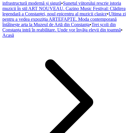
infrastructură modernă și sigură
•
Sunetul viitorului rescrie istoria
muzicii în stil ART NOUVEAU. Cazino Music Festival: Clădirea
legendară a Constanței, noul epicentru al muzicii clasice
•
Ultima zi
pentru a vedea expoziția ARTEFAPTE. Moda contemporană
întâlnește arta la Muzeul de Artă din Constanța
•
Trei școli din
Constanța intră în reabilitare. Unde vor învăța elevii din toamnă
•
Acasă