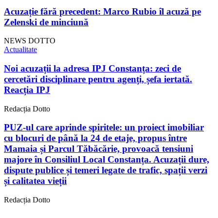
Acuzație fără precedent: Marco Rubio îl acuză pe
Zelenski de minciună
NEWS DOTTO
Actualitate
Noi acuzații la adresa IPJ Constanța: zeci de
cercetări disciplinare pentru agenți, șefa iertată.
Reacția IPJ
Redacția Dotto
PUZ-ul care aprinde spiritele: un proiect imobiliar
cu blocuri de până la 24 de etaje, propus între
Mamaia și Parcul Tăbăcărie, provoacă tensiuni
majore în Consiliul Local Constanța. Acuzații dure,
dispute publice și temeri legate de trafic, spații verzi
și calitatea vieții
Redacția Dotto