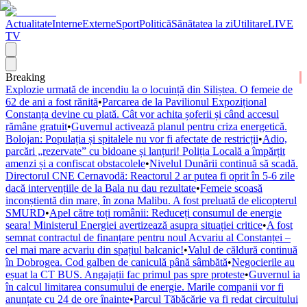
Actualitate
Interne
Externe
Sport
Politică
Sănătatea la zi
Utilitare
LIVE
TV
Breaking
Explozie urmată de incendiu la o locuință din Siliștea. O femeie de
62 de ani a fost rănită
•
Parcarea de la Pavilionul Expozițional
Constanța devine cu plată. Cât vor achita șoferii și când accesul
rămâne gratuit
•
Guvernul activează planul pentru criza energetică.
Bolojan: Populația și spitalele nu vor fi afectate de restricții
•
Adio,
parcări „rezervate” cu bidoane și lanțuri! Poliția Locală a împărțit
amenzi și a confiscat obstacolele
•
Nivelul Dunării continuă să scadă.
Directorul CNE Cernavodă: Reactorul 2 ar putea fi oprit în 5-6 zile
dacă intervențiile de la Bala nu dau rezultate
•
Femeie scoasă
inconștientă din mare, în zona Malibu. A fost preluată de elicopterul
SMURD
•
Apel către toți românii: Reduceți consumul de energie
seara! Ministerul Energiei avertizează asupra situației critice
•
A fost
semnat contractul de finanțare pentru noul Acvariu al Constanței –
cel mai mare acvariu din spațiul balcanic!
•
Valul de căldură continuă
în Dobrogea. Cod galben de caniculă până sâmbătă
•
Negocierile au
eșuat la CT BUS. Angajații fac primul pas spre proteste
•
Guvernul ia
în calcul limitarea consumului de energie. Marile companii vor fi
anunțate cu 24 de ore înainte
•
Parcul Tăbăcărie va fi redat circuitului