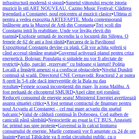
infrastructură modernă și sigură
•
Sunetul viitorului rescrie istoria
muzicii în stil ART NOUVEAU. Cazino Music Festival: Clădirea
legendară a Constanței, noul epicentru al muzicii clasice
•
Ultima zi
pentru a vedea expoziția ARTEFAPTE. Moda contemporană
întâlnește arta la Muzeul de Artă din Constanța
•
Trei școli din
Constanța intră în reabilitare. Unde vor învăța elevii din
toamnă
•
Explozie urmată de incendiu la o locuință din Siliștea. O
femeie de 62 de ani a fost rănită
•
Parcarea de la Pavilionul
Expozițional Constanța devine cu plată. Cât vor achita șoferii și
când accesul rămâne gratuit
•
Guvernul activează planul pentru criza
energetică. Bolojan: Populația și spitalele nu vor fi afectate de
restricții
•
Adio, parcări „rezervate” cu bidoane și lanțuri! Poliția
Locală a împărțit amenzi și a confiscat obstacolele
•
Nivelul Dunării
continuă să scadă. Directorul CNE Cernavodă: Reactorul 2 ar putea
fi oprit în 5-6 zile dacă intervențiile de la Bala nu dau
rezultate
•
Femeie scoasă inconștientă din mare, în zona Malibu. A
fost preluată de elicopterul SMURD
•
Apel către toți românii:
Reduceți consumul de energie seara! Ministerul Energiei avertizează
asupra situației critice
•
A fost semnat contractul de finanțare pentru
noul Acvariu al Constanței – cel mai mare acvariu din spațiul
balcanic!
•
Valul de căldură continuă în Dobrogea. Cod galben de
caniculă până sâmbătă
•
Negocierile au eșuat la CT BUS. Angajații
fac primul pas spre proteste
•
Guvernul ia în calcul limitarea
consumului de energie. Marile companii vor fi anunțate cu 24 de ore
înainte
•
Parcul Tăbăcărie va fi redat circuitului public, cu o