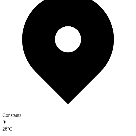
Constanța
☀️
26
°
C