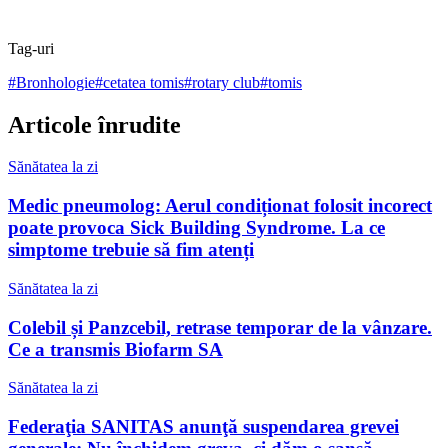
Tag-uri
#
Bronhologie
#
cetatea tomis
#
rotary club
#
tomis
Articole înrudite
Sănătatea la zi
Medic pneumolog: Aerul condiționat folosit incorect
poate provoca Sick Building Syndrome. La ce
simptome trebuie să fim atenți
Sănătatea la zi
Colebil și Panzcebil, retrase temporar de la vânzare.
Ce a transmis Biofarm SA
Sănătatea la zi
Federaţia SANITAS anunţă suspendarea grevei