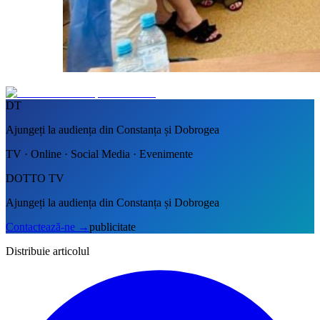
DT
Ajungeți la audiența din Constanța și Dobrogea
TV · Online · Social Media · Evenimente
DOTTO TV
Ajungeți la audiența din Constanța și Dobrogea
Contactează-ne
→
publicitate
Distribuie articolul