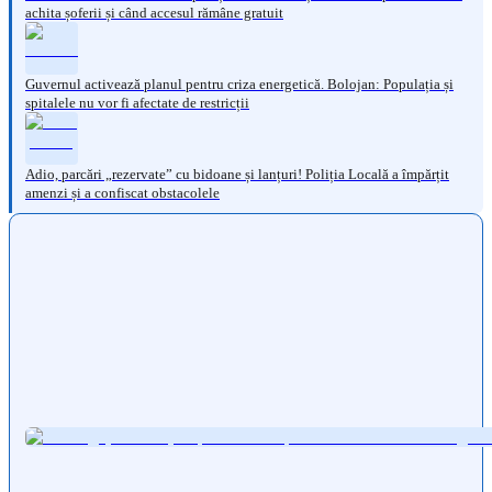
achita șoferii și când accesul rămâne gratuit
Guvernul activează planul pentru criza energetică. Bolojan: Populația și
spitalele nu vor fi afectate de restricții
Adio, parcări „rezervate” cu bidoane și lanțuri! Poliția Locală a împărțit
amenzi și a confiscat obstacolele