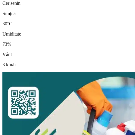
Cer senin
Simțită
30
°C
Umiditate
73
%
Vânt
3
km/h