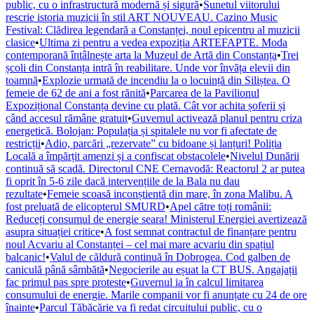
public, cu o infrastructură modernă și sigură
•
Sunetul viitorului
rescrie istoria muzicii în stil ART NOUVEAU. Cazino Music
Festival: Clădirea legendară a Constanței, noul epicentru al muzicii
clasice
•
Ultima zi pentru a vedea expoziția ARTEFAPTE. Moda
contemporană întâlnește arta la Muzeul de Artă din Constanța
•
Trei
școli din Constanța intră în reabilitare. Unde vor învăța elevii din
toamnă
•
Explozie urmată de incendiu la o locuință din Siliștea. O
femeie de 62 de ani a fost rănită
•
Parcarea de la Pavilionul
Expozițional Constanța devine cu plată. Cât vor achita șoferii și
când accesul rămâne gratuit
•
Guvernul activează planul pentru criza
energetică. Bolojan: Populația și spitalele nu vor fi afectate de
restricții
•
Adio, parcări „rezervate” cu bidoane și lanțuri! Poliția
Locală a împărțit amenzi și a confiscat obstacolele
•
Nivelul Dunării
continuă să scadă. Directorul CNE Cernavodă: Reactorul 2 ar putea
fi oprit în 5-6 zile dacă intervențiile de la Bala nu dau
rezultate
•
Femeie scoasă inconștientă din mare, în zona Malibu. A
fost preluată de elicopterul SMURD
•
Apel către toți românii:
Reduceți consumul de energie seara! Ministerul Energiei avertizează
asupra situației critice
•
A fost semnat contractul de finanțare pentru
noul Acvariu al Constanței – cel mai mare acvariu din spațiul
balcanic!
•
Valul de căldură continuă în Dobrogea. Cod galben de
caniculă până sâmbătă
•
Negocierile au eșuat la CT BUS. Angajații
fac primul pas spre proteste
•
Guvernul ia în calcul limitarea
consumului de energie. Marile companii vor fi anunțate cu 24 de ore
înainte
•
Parcul Tăbăcărie va fi redat circuitului public, cu o