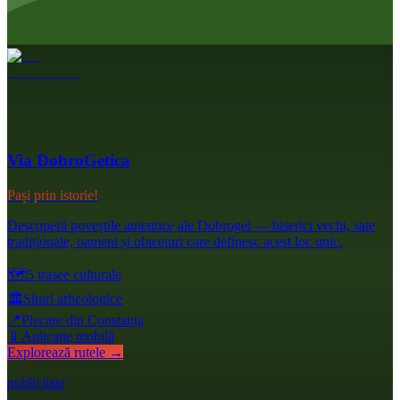
Via DobroGetica
Pași prin istorie!
Descoperă poveștile autentice ale Dobrogei — biserici vechi, sate
tradiționale, oameni și obiceiuri care definesc acest loc unic.
🗺️
5 trasee culturale
🏛️
Situri arheologice
📍
Plecare din Constanța
📱
Aplicație mobilă
Explorează rutele →
publicitate