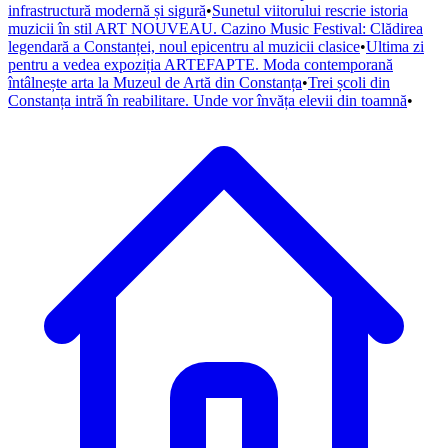
infrastructură modernă și sigură
•
Sunetul viitorului rescrie istoria
muzicii în stil ART NOUVEAU. Cazino Music Festival: Clădirea
legendară a Constanței, noul epicentru al muzicii clasice
•
Ultima zi
pentru a vedea expoziția ARTEFAPTE. Moda contemporană
întâlnește arta la Muzeul de Artă din Constanța
•
Trei școli din
Constanța intră în reabilitare. Unde vor învăța elevii din toamnă
•