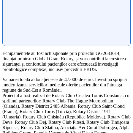
Echipamentele au fost achiziționate prin proiectul GG2683614,
finanțat printr-un Global Grant Rotary, și vor contribui la creșterea
siguranței și confortului pacienților care efectuează investigații
bronhologice complexe, inclusiv proceduri EBUS.
Valoarea totală a donației este de 47.000 de euro. Investiția sprijină
modernizarea serviciilor medicale oferite pacienților din întreaga
regiune de Sud-Est a României.
Proiectul a fost realizat de Rotary Club Cetatea Tomis Constanța, cu
sprijinul partenerilor: Rotary Club The Hague Metropolitan
(Olanda), Rotary District 2485 Albania, Rotary Club Saint-Cloud
(Franța), Rotary Club Toros (Turcia), Rotary District 1911
(Ungaria), Rotary Club Chișinău (Republica Moldova), Rotary Club
Deva, Rotary Club Dej, Rotary Club Pitești, Rotary Club Timișoara
Ripensis, Rotary Club Slatina, Asociația Aer Curat Dobrogea, Alpha
Builders Group, Paradis Vacanțe de Vis și Disan Expert.