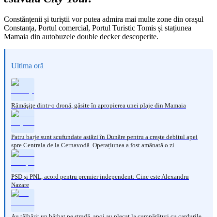
Constănțenii și turiștii vor putea admira mai multe zone din orașul
Constanța, Portul comercial, Portul Turistic Tomis și stațiunea
Mamaia din autobuzele double decker descoperite.
Ultima oră
Rămăşiţe dintr-o dronă, găsite în apropierea unei plaje din Mamaia
Patru barje sunt scufundate astăzi în Dunăre pentru a crește debitul apei
spre Centrala de la Cernavodă. Operațiunea a fost amânată o zi
PSD și PNL, acord pentru premier independent: Cine este Alexandru
Nazare
Au tâlhărit un bărbat pe stradă, apoi au plecat la cumpărături cu cardurile