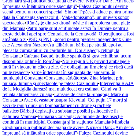
Grădinaru și-a publicat declarația de avere. Nicușor Dan: „Am decis
împreună să înlăturăm orice speculații”
•
Faleza Cazinoului devine
scenă pentru un concert special. Simon Trpčeski aduce pentru prima
dată la Constanța spectacolul „Makedonissimo”, un univers sonor
spectaculos
•
Rămăşiţe dintr-o dronă, găsite în apropierea unei plaje
din Mamaia
•
Patru barje sunt scufundate astăzi în Dunăre pentru a
crește debitul apei spre Centrala de la Cernavodă. Operațiunea a fost
amânată o zi
•
PSD și PNL, acord pentru premier independent: Cine
este Alexandru Nazare
•
Au tâlhărit un bărbat pe stradă, apoi au
plecat la cumpărături cu cardurile lui. Doi suspecți, reținuți la
Constanța
•
Cafeaua Baqué, tradiție spaniolă și gust echilibrat, acum
disponibilă online în România
•
Noile reguli UE privind ambalajele
intră în vigoare în câteva zile. Ce obligații au firmele și ce riscă dacă
nu le respectă
•
Șarpe îndepărtat în siguranță de jandarmi, în
municipiul Constanța
•
Constanța sărbătorește Ziua Marinei prin
muzică, lumină și spectacole pe faleza Cazinoului
•
Intervenția RAJA
de la Medgidia durează mai mult decât era estimat. Când va fi
reluată alimentarea cu apă
•
Lansare de carte la Sinagoga Mare din
Constanța
•
Atac devastator asupra Kievului. Cel puțin 17 morți și
zeci de răniți după un bombardament cu drone și rachete
balistice
•
Bărbați depistați cu substanțe posibil psihoactive în
stațiunea Mamaia
•
Primăria Constanța: Acțiunile de dezinsecție
continuă în municipiul Constanța și în stațiunea Mamaia
•
Mirabela
Grădinaru și-a publicat declarația de avere. Nicușor Dan: „Am decis
împreună să înlăturăm orice speculații”
•
Faleza Cazinoului devine