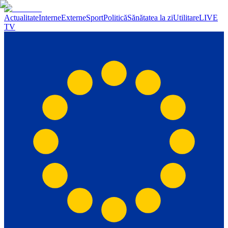
Actualitate
Interne
Externe
Sport
Politică
Sănătatea la zi
Utilitare
LIVE
TV