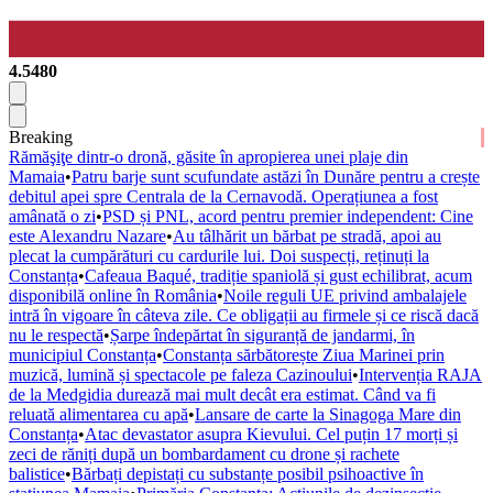
4.5480
Breaking
Rămăşiţe dintr-o dronă, găsite în apropierea unei plaje din
Mamaia
•
Patru barje sunt scufundate astăzi în Dunăre pentru a crește
debitul apei spre Centrala de la Cernavodă. Operațiunea a fost
amânată o zi
•
PSD și PNL, acord pentru premier independent: Cine
este Alexandru Nazare
•
Au tâlhărit un bărbat pe stradă, apoi au
plecat la cumpărături cu cardurile lui. Doi suspecți, reținuți la
Constanța
•
Cafeaua Baqué, tradiție spaniolă și gust echilibrat, acum
disponibilă online în România
•
Noile reguli UE privind ambalajele
intră în vigoare în câteva zile. Ce obligații au firmele și ce riscă dacă
nu le respectă
•
Șarpe îndepărtat în siguranță de jandarmi, în
municipiul Constanța
•
Constanța sărbătorește Ziua Marinei prin
muzică, lumină și spectacole pe faleza Cazinoului
•
Intervenția RAJA
de la Medgidia durează mai mult decât era estimat. Când va fi
reluată alimentarea cu apă
•
Lansare de carte la Sinagoga Mare din
Constanța
•
Atac devastator asupra Kievului. Cel puțin 17 morți și
zeci de răniți după un bombardament cu drone și rachete
balistice
•
Bărbați depistați cu substanțe posibil psihoactive în