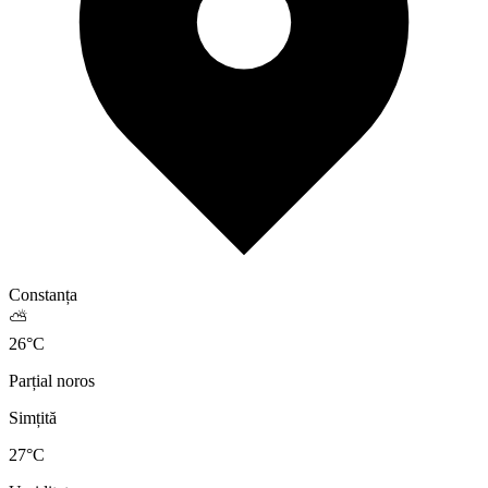
Constanța
⛅
26
°
C
Parțial noros
Simțită
27
°C