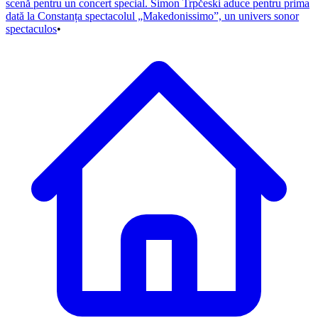
scenă pentru un concert special. Simon Trpčeski aduce pentru prima
dată la Constanța spectacolul „Makedonissimo”, un univers sonor
spectaculos
•