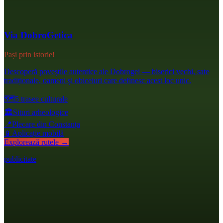
Via DobroGetica
Pași prin istorie!
Descoperă poveștile autentice ale Dobrogei — biserici vechi, sate
tradiționale, oameni și obiceiuri care definesc acest loc unic.
🗺️
5 trasee culturale
🏛️
Situri arheologice
📍
Plecare din Constanța
📱
Aplicație mobilă
Explorează rutele →
publicitate