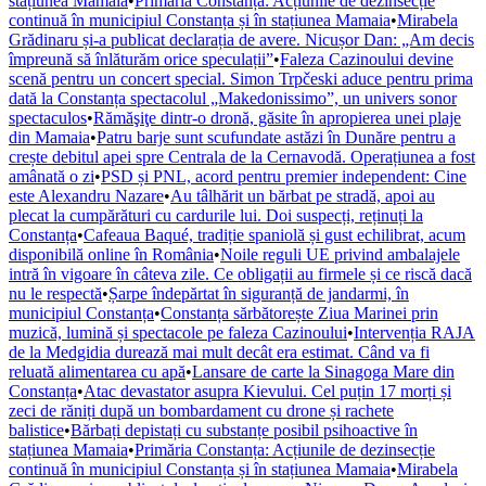
stațiunea Mamaia
•
Primăria Constanța: Acțiunile de dezinsecție
continuă în municipiul Constanța și în stațiunea Mamaia
•
Mirabela
Grădinaru și-a publicat declarația de avere. Nicușor Dan: „Am decis
împreună să înlăturăm orice speculații”
•
Faleza Cazinoului devine
scenă pentru un concert special. Simon Trpčeski aduce pentru prima
dată la Constanța spectacolul „Makedonissimo”, un univers sonor
spectaculos
•
Rămăşiţe dintr-o dronă, găsite în apropierea unei plaje
din Mamaia
•
Patru barje sunt scufundate astăzi în Dunăre pentru a
crește debitul apei spre Centrala de la Cernavodă. Operațiunea a fost
amânată o zi
•
PSD și PNL, acord pentru premier independent: Cine
este Alexandru Nazare
•
Au tâlhărit un bărbat pe stradă, apoi au
plecat la cumpărături cu cardurile lui. Doi suspecți, reținuți la
Constanța
•
Cafeaua Baqué, tradiție spaniolă și gust echilibrat, acum
disponibilă online în România
•
Noile reguli UE privind ambalajele
intră în vigoare în câteva zile. Ce obligații au firmele și ce riscă dacă
nu le respectă
•
Șarpe îndepărtat în siguranță de jandarmi, în
municipiul Constanța
•
Constanța sărbătorește Ziua Marinei prin
muzică, lumină și spectacole pe faleza Cazinoului
•
Intervenția RAJA
de la Medgidia durează mai mult decât era estimat. Când va fi
reluată alimentarea cu apă
•
Lansare de carte la Sinagoga Mare din
Constanța
•
Atac devastator asupra Kievului. Cel puțin 17 morți și
zeci de răniți după un bombardament cu drone și rachete
balistice
•
Bărbați depistați cu substanțe posibil psihoactive în
stațiunea Mamaia
•
Primăria Constanța: Acțiunile de dezinsecție
continuă în municipiul Constanța și în stațiunea Mamaia
•
Mirabela