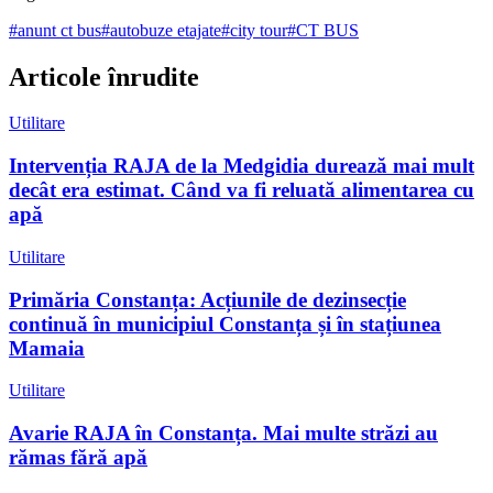
#
anunt ct bus
#
autobuze etajate
#
city tour
#
CT BUS
Articole înrudite
Utilitare
Intervenția RAJA de la Medgidia durează mai mult
decât era estimat. Când va fi reluată alimentarea cu
apă
Utilitare
Primăria Constanța: Acțiunile de dezinsecție
continuă în municipiul Constanța și în stațiunea
Mamaia
Utilitare
Avarie RAJA în Constanța. Mai multe străzi au
rămas fără apă