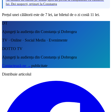
lui. Doi suspecți, reținuți la Constanța
Prețul unei călătorii este de 7 lei, iar biletul de o zi costă 11 lei.
DT
Ajungeți la audiența din Constanța și Dobrogea
TV · Online · Social Media · Evenimente
DOTTO TV
Ajungeți la audiența din Constanța și Dobrogea
Contactează-ne
→
publicitate
Distribuie articolul