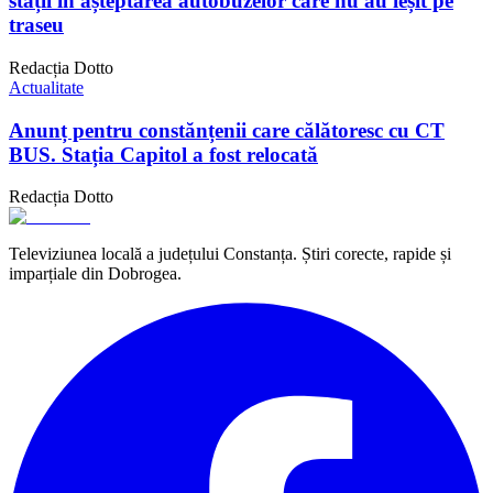
stații în așteptarea autobuzelor care nu au ieșit pe
traseu
Redacția Dotto
Actualitate
Anunț pentru constănțenii care călătoresc cu CT
BUS. Stația Capitol a fost relocată
Redacția Dotto
Televiziunea locală a județului Constanța. Știri corecte, rapide și
imparțiale din Dobrogea.