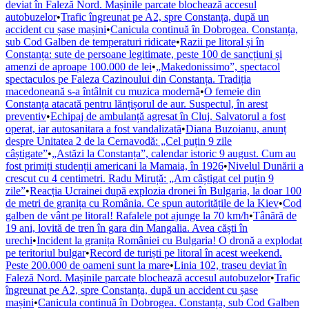
deviat în Faleză Nord. Mașinile parcate blochează accesul
autobuzelor
•
Trafic îngreunat pe A2, spre Constanța, după un
accident cu șase mașini
•
Canicula continuă în Dobrogea. Constanța,
sub Cod Galben de temperaturi ridicate
•
Razii pe litoral și în
Constanța: sute de persoane legitimate, peste 100 de sancțiuni și
amenzi de aproape 100.000 de lei
•
„Makedonissimo”, spectacol
spectaculos pe Faleza Cazinoului din Constanța. Tradiția
macedoneană s-a întâlnit cu muzica modernă
•
O femeie din
Constanța atacată pentru lănțișorul de aur. Suspectul, în arest
preventiv
•
Echipaj de ambulanță agresat în Cluj. Salvatorul a fost
operat, iar autosanitara a fost vandalizată
•
Diana Buzoianu, anunț
despre Unitatea 2 de la Cernavodă: „Cel puțin 9 zile
câștigate”
•
„Astăzi la Constanța”, calendar istoric 9 august. Cum au
fost primiți studenții americani la Mamaia, în 1926
•
Nivelul Dunării a
crescut cu 4 centimetri. Radu Miruță: „Am câștigat cel puțin 9
zile”
•
Reacția Ucrainei după explozia dronei în Bulgaria, la doar 100
de metri de granița cu România. Ce spun autoritățile de la Kiev
•
Cod
galben de vânt pe litoral! Rafalele pot ajunge la 70 km/h
•
Tânără de
19 ani, lovită de tren în gara din Mangalia. Avea căști în
urechi
•
Incident la granița României cu Bulgaria! O dronă a explodat
pe teritoriul bulgar
•
Record de turiști pe litoral în acest weekend.
Peste 200.000 de oameni sunt la mare
•
Linia 102, traseu deviat în
Faleză Nord. Mașinile parcate blochează accesul autobuzelor
•
Trafic
îngreunat pe A2, spre Constanța, după un accident cu șase
mașini
•
Canicula continuă în Dobrogea. Constanța, sub Cod Galben