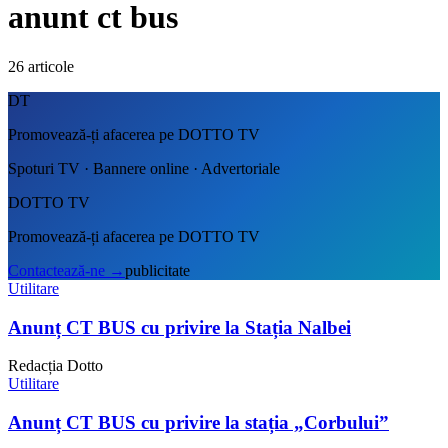
anunt ct bus
26
articole
DT
Promovează-ți afacerea pe DOTTO TV
Spoturi TV · Bannere online · Advertoriale
DOTTO TV
Promovează-ți afacerea pe DOTTO TV
Contactează-ne
→
publicitate
Utilitare
Anunț CT BUS cu privire la Stația Nalbei
Redacția Dotto
Utilitare
Anunț CT BUS cu privire la stația „Corbului”