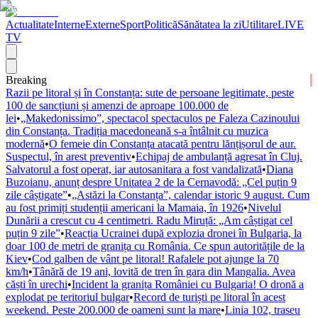
Actualitate
Interne
Externe
Sport
Politică
Sănătatea la zi
Utilitare
LIVE
TV
Breaking
Razii pe litoral și în Constanța: sute de persoane legitimate, peste
100 de sancțiuni și amenzi de aproape 100.000 de
lei
•
„Makedonissimo”, spectacol spectaculos pe Faleza Cazinoului
din Constanța. Tradiția macedoneană s-a întâlnit cu muzica
modernă
•
O femeie din Constanța atacată pentru lănțișorul de aur.
Suspectul, în arest preventiv
•
Echipaj de ambulanță agresat în Cluj.
Salvatorul a fost operat, iar autosanitara a fost vandalizată
•
Diana
Buzoianu, anunț despre Unitatea 2 de la Cernavodă: „Cel puțin 9
zile câștigate”
•
„Astăzi la Constanța”, calendar istoric 9 august. Cum
au fost primiți studenții americani la Mamaia, în 1926
•
Nivelul
Dunării a crescut cu 4 centimetri. Radu Miruță: „Am câștigat cel
puțin 9 zile”
•
Reacția Ucrainei după explozia dronei în Bulgaria, la
doar 100 de metri de granița cu România. Ce spun autoritățile de la
Kiev
•
Cod galben de vânt pe litoral! Rafalele pot ajunge la 70
km/h
•
Tânără de 19 ani, lovită de tren în gara din Mangalia. Avea
căști în urechi
•
Incident la granița României cu Bulgaria! O dronă a
explodat pe teritoriul bulgar
•
Record de turiști pe litoral în acest
weekend. Peste 200.000 de oameni sunt la mare
•
Linia 102, traseu