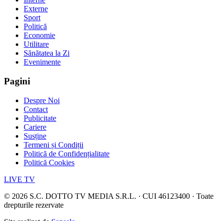
Externe
Sport
Politică
Economie
Utilitare
Sănătatea la Zi
Evenimente
Pagini
Despre Noi
Contact
Publicitate
Cariere
Susține
Termeni și Condiții
Politică de Confidențialitate
Politică Cookies
LIVE TV
©
2026
S.C. DOTTO TV MEDIA S.R.L. · CUI 46123400 · Toate
drepturile rezervate