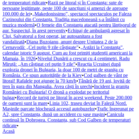
de temperaturi ridicate
•
Razii pe litoral și în Constanța: sute de
persoane legitimate, peste 100 de sancțiuni și amenzi de aproape
100.000 de lei
•
„Makedonissimo”, spectacol spectaculos pe Faleza
Cazinoului din Constanța. Tradiția macedoneană s-a întâlnit cu
muzica modernă
•
O femeie din Constanța atacată pentru lănțișorul de
aur. Suspectul, în arest preventiv
•
Echipaj de ambulanță agresat în
Cluj. Salvatorul a fost operat, iar autosanitara a fost
vandalizată
•
Diana Buzoianu, anunț despre Unitatea 2 de la
Cernavodă: „Cel puțin 9 zile câștigate”
•
„Astăzi la Constanța”,
calendar istoric 9 august. Cum au fost primiți studenții americani la
Mamaia, în 1926
•
Nivelul Dunării a crescut cu 4 centimetri. Radu
Miruță: „Am câștigat cel puțin 9 zile”
•
Reacția Ucrainei după
explozia dronei în Bulgaria, la doar 100 de metri de granița cu
România. Ce spun autoritățile de la Kiev
•
Cod galben de vânt pe
litoral! Rafalele pot ajunge la 70 km/h
•
Tânără de 19 ani, lovită de
tren în gara din Mangalia. Avea căști în urechi
•
Incident la granița
României cu Bulgaria! O dronă a explodat pe teritoriul
bulgar
•
Record de turiști pe litoral în acest weekend. Peste 200.000
de oameni sunt la mare
•
Linia 102, traseu deviat în Faleză Nord.
Mașinile parcate blochează accesul autobuzelor
•
Trafic îngreunat pe
A2, spre Constanța, după un accident cu șase mașini
•
Canicula
continuă în Dobrogea. Constanța, sub Cod Galben de temperaturi
ridicate
•
Acasă