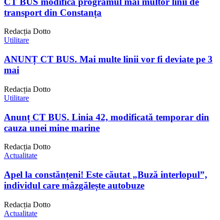
CT BUS modifică programul mai multor linii de
transport din Constanța
Redacția Dotto
Utilitare
ANUNȚ CT BUS. Mai multe linii vor fi deviate pe 3
mai
Redacția Dotto
Utilitare
Anunț CT BUS. Linia 42, modificată temporar din
cauza unei mine marine
Redacția Dotto
Actualitate
Apel la constănțeni! Este căutat „Buză interlopul”,
individul care mâzgălește autobuze
Redacția Dotto
Actualitate