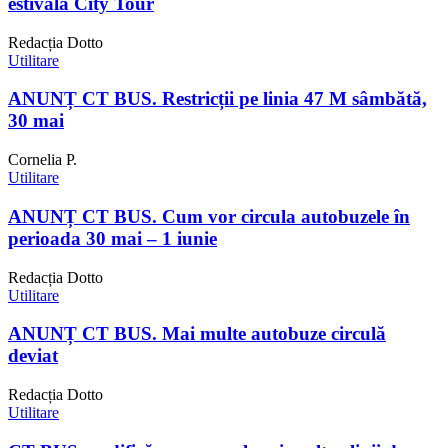
estivală City Tour
Redacția Dotto
Utilitare
ANUNȚ CT BUS. Restricții pe linia 47 M sâmbătă,
30 mai
Cornelia P.
Utilitare
ANUNȚ CT BUS. Cum vor circula autobuzele în
perioada 30 mai – 1 iunie
Redacția Dotto
Utilitare
ANUNȚ CT BUS. Mai multe autobuze circulă
deviat
Redacția Dotto
Utilitare