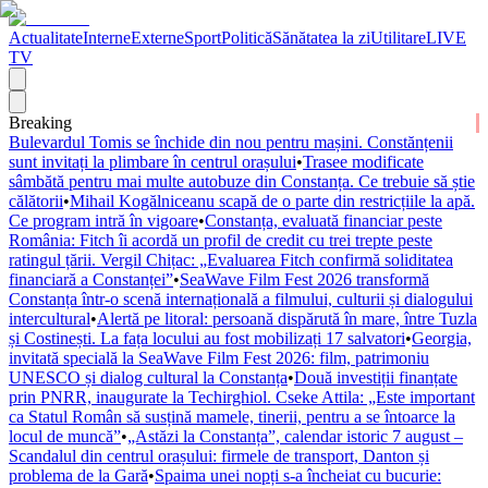
Actualitate
Interne
Externe
Sport
Politică
Sănătatea la zi
Utilitare
LIVE
TV
Breaking
Bulevardul Tomis se închide din nou pentru mașini. Constănțenii
sunt invitați la plimbare în centrul orașului
•
Trasee modificate
sâmbătă pentru mai multe autobuze din Constanța. Ce trebuie să știe
călătorii
•
Mihail Kogălniceanu scapă de o parte din restricțiile la apă.
Ce program intră în vigoare
•
Constanța, evaluată financiar peste
România: Fitch îi acordă un profil de credit cu trei trepte peste
ratingul țării. Vergil Chițac: „Evaluarea Fitch confirmă soliditatea
financiară a Constanței”
•
SeaWave Film Fest 2026 transformă
Constanța într-o scenă internațională a filmului, culturii și dialogului
intercultural
•
Alertă pe litoral: persoană dispărută în mare, între Tuzla
și Costinești. La fața locului au fost mobilizați 17 salvatori
•
Georgia,
invitată specială la SeaWave Film Fest 2026: film, patrimoniu
UNESCO și dialog cultural la Constanța
•
Două investiții finanțate
prin PNRR, inaugurate la Techirghiol. Cseke Attila: „Este important
ca Statul Român să susțină mamele, tinerii, pentru a se întoarce la
locul de muncă”
•
„Astăzi la Constanța”, calendar istoric 7 august –
Scandalul din centrul orașului: firmele de transport, Danton și
problema de la Gară
•
Spaima unei nopți s-a încheiat cu bucurie: