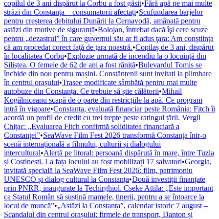
copilul de 3 ani dispărut la Corbu a fost găsit
•
Fără apă pe mai multe
străzi din Constanța – consumatorii afectați
•
Scufundarea barjelor
pentru creșterea debitului Dunării la Cernavodă, amânată pentru
astăzi din motive de siguranță
•
Bolojan, întrebat dacă îşi cere scuze
pentru „dezastrul” în care guvernul său ar fi adus ţara: Am conştiinţa
că am procedat corect faţă de ţara noastră.
•
Copilaș de 3 ani, dispărut
în localitatea Corbu
•
Explozie urmată de incendiu la o locuință din
Siliștea. O femeie de 62 de ani a fost rănită
•
Bulevardul Tomis se
închide din nou pentru mașini. Constănțenii sunt invitați la plimbare
în centrul orașului
•
Trasee modificate sâmbătă pentru mai multe
autobuze din Constanța. Ce trebuie să știe călătorii
•
Mihail
Kogălniceanu scapă de o parte din restricțiile la apă. Ce program
intră în vigoare
•
Constanța, evaluată financiar peste România: Fitch îi
acordă un profil de credit cu trei trepte peste ratingul țării. Vergil
Chițac: „Evaluarea Fitch confirmă soliditatea financiară a
Constanței”
•
SeaWave Film Fest 2026 transformă Constanța într-o
scenă internațională a filmului, culturii și dialogului
intercultural
•
Alertă pe litoral: persoană dispărută în mare, între Tuzla
și Costinești. La fața locului au fost mobilizați 17 salvatori
•
Georgia,
invitată specială la SeaWave Film Fest 2026: film, patrimoniu
UNESCO și dialog cultural la Constanța
•
Două investiții finanțate
prin PNRR, inaugurate la Techirghiol. Cseke Attila: „Este important
ca Statul Român să susțină mamele, tinerii, pentru a se întoarce la
locul de muncă”
•
„Astăzi la Constanța”, calendar istoric 7 august –
Scandalul din centrul orașului: firmele de transport, Danton și