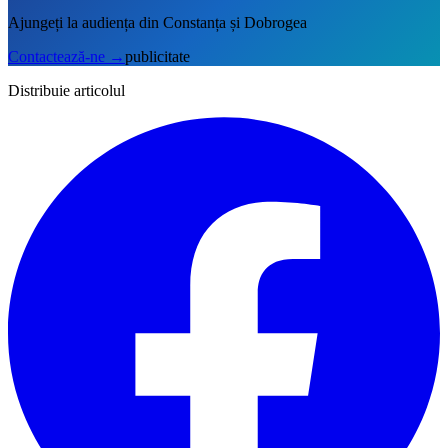
Ajungeți la audiența din Constanța și Dobrogea
Contactează-ne
→
publicitate
Distribuie articolul