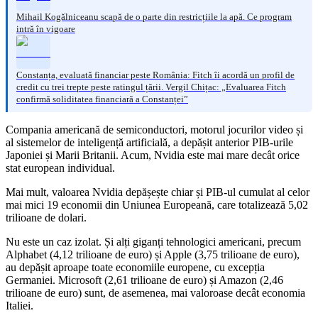
Mihail Kogălniceanu scapă de o parte din restricțiile la apă. Ce program
intră în vigoare
Constanța, evaluată financiar peste România: Fitch îi acordă un profil de
credit cu trei trepte peste ratingul țării. Vergil Chițac: „Evaluarea Fitch
confirmă soliditatea financiară a Constanței”
Compania americană de semiconductori, motorul jocurilor video și
al sistemelor de inteligență artificială, a depășit anterior PIB-urile
Japoniei și Marii Britanii. Acum, Nvidia este mai mare decât orice
stat european individual.
Mai mult, valoarea Nvidia depășește chiar și PIB-ul cumulat al celor
mai mici 19 economii din Uniunea Europeană, care totalizează 5,02
trilioane de dolari.
Nu este un caz izolat. Și alți giganți tehnologici americani, precum
Alphabet (4,12 trilioane de euro) și Apple (3,75 trilioane de euro),
au depășit aproape toate economiile europene, cu excepția
Germaniei. Microsoft (2,61 trilioane de euro) și Amazon (2,46
trilioane de euro) sunt, de asemenea, mai valoroase decât economia
Italiei.