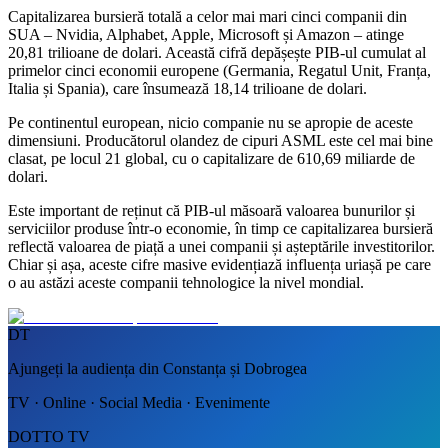
Capitalizarea bursieră totală a celor mai mari cinci companii din
SUA – Nvidia, Alphabet, Apple, Microsoft și Amazon – atinge
20,81 trilioane de dolari. Această cifră depășește PIB-ul cumulat al
primelor cinci economii europene (Germania, Regatul Unit, Franța,
Italia și Spania), care însumează 18,14 trilioane de dolari.
Pe continentul european, nicio companie nu se apropie de aceste
dimensiuni. Producătorul olandez de cipuri ASML este cel mai bine
clasat, pe locul 21 global, cu o capitalizare de 610,69 miliarde de
dolari.
Este important de reținut că PIB-ul măsoară valoarea bunurilor și
serviciilor produse într-o economie, în timp ce capitalizarea bursieră
reflectă valoarea de piață a unei companii și așteptările investitorilor.
Chiar și așa, aceste cifre masive evidențiază influența uriașă pe care
o au astăzi aceste companii tehnologice la nivel mondial.
DT
Ajungeți la audiența din Constanța și Dobrogea
TV · Online · Social Media · Evenimente
DOTTO TV