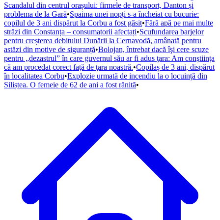
Scandalul din centrul orașului: firmele de transport, Danton și
problema de la Gară
•
Spaima unei nopți s-a încheiat cu bucurie:
copilul de 3 ani dispărut la Corbu a fost găsit
•
Fără apă pe mai multe
străzi din Constanța – consumatorii afectați
•
Scufundarea barjelor
pentru creșterea debitului Dunării la Cernavodă, amânată pentru
astăzi din motive de siguranță
•
Bolojan, întrebat dacă îşi cere scuze
pentru „dezastrul” în care guvernul său ar fi adus ţara: Am conştiinţa
că am procedat corect faţă de ţara noastră.
•
Copilaș de 3 ani, dispărut
în localitatea Corbu
•
Explozie urmată de incendiu la o locuință din
Siliștea. O femeie de 62 de ani a fost rănită
•