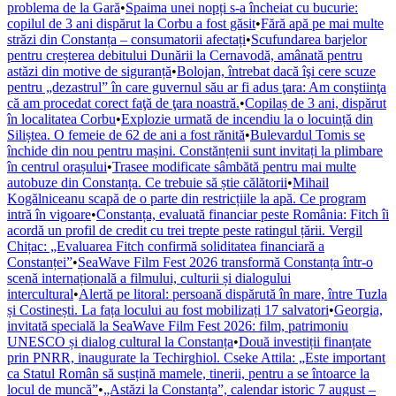
problema de la Gară
•
Spaima unei nopți s-a încheiat cu bucurie:
copilul de 3 ani dispărut la Corbu a fost găsit
•
Fără apă pe mai multe
străzi din Constanța – consumatorii afectați
•
Scufundarea barjelor
pentru creșterea debitului Dunării la Cernavodă, amânată pentru
astăzi din motive de siguranță
•
Bolojan, întrebat dacă îşi cere scuze
pentru „dezastrul” în care guvernul său ar fi adus ţara: Am conştiinţa
că am procedat corect faţă de ţara noastră.
•
Copilaș de 3 ani, dispărut
în localitatea Corbu
•
Explozie urmată de incendiu la o locuință din
Siliștea. O femeie de 62 de ani a fost rănită
•
Bulevardul Tomis se
închide din nou pentru mașini. Constănțenii sunt invitați la plimbare
în centrul orașului
•
Trasee modificate sâmbătă pentru mai multe
autobuze din Constanța. Ce trebuie să știe călătorii
•
Mihail
Kogălniceanu scapă de o parte din restricțiile la apă. Ce program
intră în vigoare
•
Constanța, evaluată financiar peste România: Fitch îi
acordă un profil de credit cu trei trepte peste ratingul țării. Vergil
Chițac: „Evaluarea Fitch confirmă soliditatea financiară a
Constanței”
•
SeaWave Film Fest 2026 transformă Constanța într-o
scenă internațională a filmului, culturii și dialogului
intercultural
•
Alertă pe litoral: persoană dispărută în mare, între Tuzla
și Costinești. La fața locului au fost mobilizați 17 salvatori
•
Georgia,
invitată specială la SeaWave Film Fest 2026: film, patrimoniu
UNESCO și dialog cultural la Constanța
•
Două investiții finanțate
prin PNRR, inaugurate la Techirghiol. Cseke Attila: „Este important
ca Statul Român să susțină mamele, tinerii, pentru a se întoarce la
locul de muncă”
•
„Astăzi la Constanța”, calendar istoric 7 august –