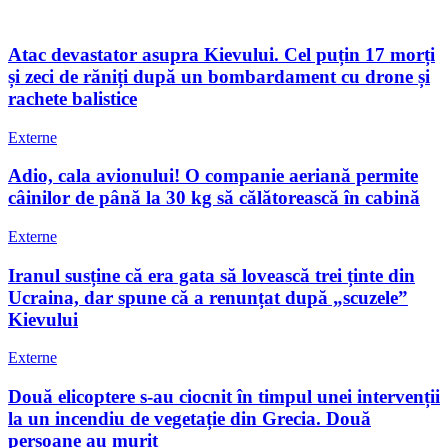
Atac devastator asupra Kievului. Cel puțin 17 morți
și zeci de răniți după un bombardament cu drone și
rachete balistice
Externe
Adio, cala avionului! O companie aeriană permite
câinilor de până la 30 kg să călătorească în cabină
Externe
Iranul susține că era gata să lovească trei ținte din
Ucraina, dar spune că a renunțat după „scuzele”
Kievului
Externe
Două elicoptere s-au ciocnit în timpul unei intervenții
la un incendiu de vegetație din Grecia. Două
persoane au murit