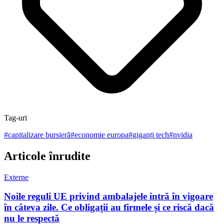
Tag-uri
#
capitalizare bursieră
#
economie europa
#
giganți tech
#
nvidia
Articole înrudite
Externe
Noile reguli UE privind ambalajele intră în vigoare
în câteva zile. Ce obligații au firmele și ce riscă dacă
nu le respectă