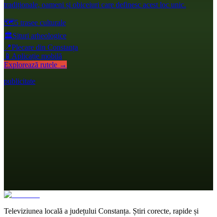
tradiționale, oameni și obiceiuri care definesc acest loc unic.
🗺️
5 trasee culturale
🏛️
Situri arheologice
📍
Plecare din Constanța
📱
Aplicație mobilă
Explorează rutele →
publicitate
Televiziunea locală a județului Constanța. Știri corecte, rapide și