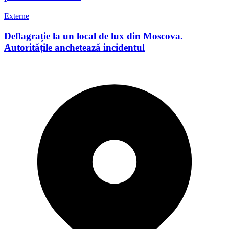
Externe
Deflagrație la un local de lux din Moscova.
Autoritățile anchetează incidentul