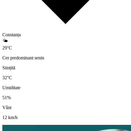
Constanța
🌤️
29
°
C
Cer predominant senin
Simțită
32
°C
Umiditate
51
%
Vânt
12
km/h