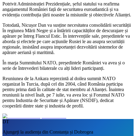
Potrivit Administrației Prezidențiale, șeful statului va reafirma
angajamentul României față de securitatea euroatlantică și va
evidenția contribuția țării noastre la misiunile și obiectivele Alianței.
Totodată, Nicușor Dan va susține necesitatea consolidării securității
în regiunea Mării Negre și a întăririi capacităților de descurajare și
apărare pe întreg Flancul Estic. În intervențiile sale, președintele va
aborda și efectele pe care acțiunile Rusiei le au asupra securității
regionale, insistând asupra importanței dezvoltării sistemelor de
apărare aeriană și maritimă.
În marja Summitului NATO, președintele României va avea și o
serie de întrevederi bilaterale cu alți lideri participanți.
Reuniunea de la Ankara reprezintă al doilea summit NATO
organizat în Turcia, după cel din 2004, când România participa
pentru prima dată în calitate de stat membru al Alianței. Înaintea
reuniunii la nivel înalt, pe 7 iulie, va avea loc și Forumul NATO
pentru Industria de Securitate și Apărare (NSDIF), dedicat
cooperării dintre state și industria de profil.
DT
Ajungeți la audiența din Constanța și Dobrogea