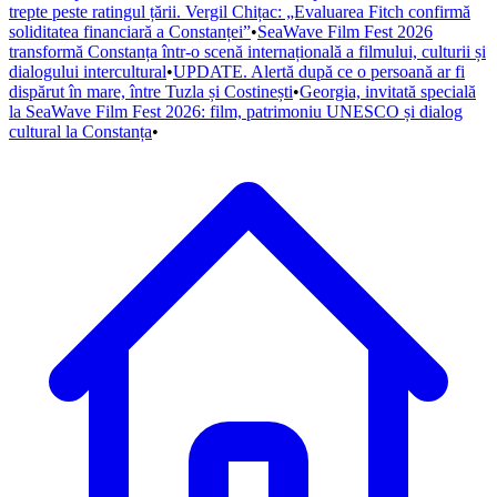
trepte peste ratingul țării. Vergil Chițac: „Evaluarea Fitch confirmă
soliditatea financiară a Constanței”
•
SeaWave Film Fest 2026
transformă Constanța într-o scenă internațională a filmului, culturii și
dialogului intercultural
•
UPDATE. Alertă după ce o persoană ar fi
dispărut în mare, între Tuzla și Costinești
•
Georgia, invitată specială
la SeaWave Film Fest 2026: film, patrimoniu UNESCO și dialog
cultural la Constanța
•