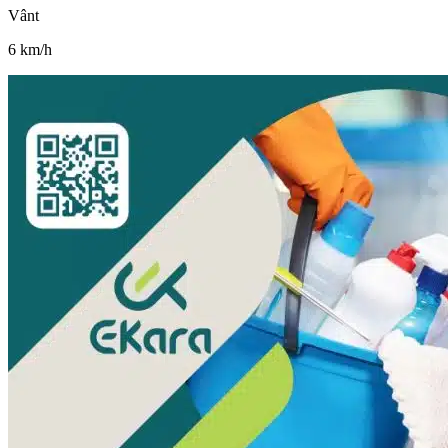
Vânt
6
km/h