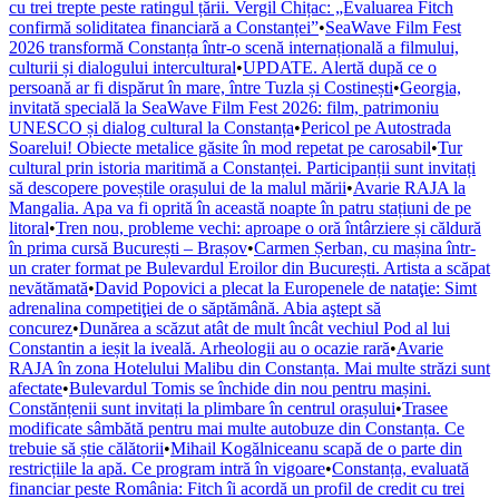
cu trei trepte peste ratingul țării. Vergil Chițac: „Evaluarea Fitch
confirmă soliditatea financiară a Constanței”
•
SeaWave Film Fest
2026 transformă Constanța într-o scenă internațională a filmului,
culturii și dialogului intercultural
•
UPDATE. Alertă după ce o
persoană ar fi dispărut în mare, între Tuzla și Costinești
•
Georgia,
invitată specială la SeaWave Film Fest 2026: film, patrimoniu
UNESCO și dialog cultural la Constanța
•
Pericol pe Autostrada
Soarelui! Obiecte metalice găsite în mod repetat pe carosabil
•
Tur
cultural prin istoria maritimă a Constanței. Participanții sunt invitați
să descopere poveștile orașului de la malul mării
•
Avarie RAJA la
Mangalia. Apa va fi oprită în această noapte în patru stațiuni de pe
litoral
•
Tren nou, probleme vechi: aproape o oră întârziere și căldură
în prima cursă București – Brașov
•
Carmen Șerban, cu mașina într-
un crater format pe Bulevardul Eroilor din București. Artista a scăpat
nevătămată
•
David Popovici a plecat la Europenele de nataţie: Simt
adrenalina competiţiei de o săptămână. Abia aştept să
concurez
•
Dunărea a scăzut atât de mult încât vechiul Pod al lui
Constantin a ieșit la iveală. Arheologii au o ocazie rară
•
Avarie
RAJA în zona Hotelului Malibu din Constanța. Mai multe străzi sunt
afectate
•
Bulevardul Tomis se închide din nou pentru mașini.
Constănțenii sunt invitați la plimbare în centrul orașului
•
Trasee
modificate sâmbătă pentru mai multe autobuze din Constanța. Ce
trebuie să știe călătorii
•
Mihail Kogălniceanu scapă de o parte din
restricțiile la apă. Ce program intră în vigoare
•
Constanța, evaluată
financiar peste România: Fitch îi acordă un profil de credit cu trei