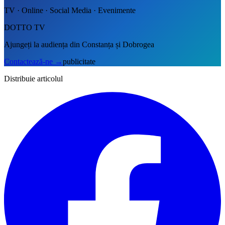
TV · Online · Social Media · Evenimente
DOTTO TV
Ajungeți la audiența din Constanța și Dobrogea
Contactează-ne
→
publicitate
Distribuie articolul