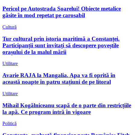
Pericol pe Autostrada Soarelui! Obiecte metalice
găsite în mod repetat pe carosabil
Cultură
Tur cultural prin istoria maritimă a Constanței.
Participanții sunt invitați să descopere poveștile
orașului de la malul mării
Utilitare
Avarie RAJA la Mangalia. Apa va fi oprită în
această noapte în patru stațiuni de pe litoral
Utilitare
Mihail Kogălniceanu scapă de o parte din restricțiile
la apă. Ce program intră în vigoare
Politică