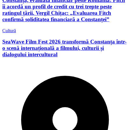
Constanța, evaluată financiar peste România: Fitch
îi acordă un profil de credit cu trei trepte peste
ratingul țării. Vergil Chițac: „Evaluarea Fitch
confirmă soliditatea financiară a Constanței”
Cultură
SeaWave Film Fest 2026 transformă Constanța într-
o scenă internațională a filmului, culturii și
dialogului intercultural