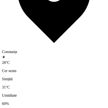
Constanța
☀️
28
°
C
Cer senin
Simțită
31
°C
Umiditate
60
%