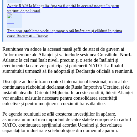
Avarie RAJA la Mangalia. Apa va fi oprită în această noapte în patru
stațiuni de pe litoral
Tren nou, probleme vechi: aproape o oră întârziere și căldură în prima
cursă București – Brașov
Reuniunea va aduce la aceeași masă șefii de stat și de guvern ai
țărilor membre ale Alianței și va include sesiunea Consiliului Nord-
Atlantic la cel mai înalt nivel, precum și o serie de întâlniri și
evenimente la care vor participa și partenerii NATO. La finalul
summitului urmează să fie adoptată și Declarația oficială a reuniunii.
Discuțiile au loc într-un context internațional tensionat, marcat de
continuarea războiului declanșat de Rusia împotriva Ucrainei și de
instabilitatea din Orientul Mijlociu. În aceste condiții, liderii Alianței
vor analiza măsurile necesare pentru consolidarea securității
colective și pentru menținerea coeziunii transatlantice.
Pe agenda reuniunii se află creșterea investițiilor în apărare,
asumarea unui rol mai important de către statele europene în cadrul
NATO, continuarea sprijinului acordat Ucrainei și dezvoltarea
capacităților industriale și tehnologice din domeniul apărării.