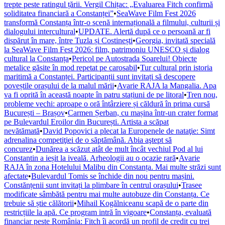
trepte peste ratingul țării. Vergil Chițac: „Evaluarea Fitch confirmă
soliditatea financiară a Constanței”
•
SeaWave Film Fest 2026
transformă Constanța într-o scenă internațională a filmului, culturii și
dialogului intercultural
•
UPDATE. Alertă după ce o persoană ar fi
dispărut în mare, între Tuzla și Costinești
•
Georgia, invitată specială
la SeaWave Film Fest 2026: film, patrimoniu UNESCO și dialog
cultural la Constanța
•
Pericol pe Autostrada Soarelui! Obiecte
metalice găsite în mod repetat pe carosabil
•
Tur cultural prin istoria
maritimă a Constanței. Participanții sunt invitați să descopere
poveștile orașului de la malul mării
•
Avarie RAJA la Mangalia. Apa
va fi oprită în această noapte în patru stațiuni de pe litoral
•
Tren nou,
probleme vechi: aproape o oră întârziere și căldură în prima cursă
București – Brașov
•
Carmen Șerban, cu mașina într-un crater format
pe Bulevardul Eroilor din București. Artista a scăpat
nevătămată
•
David Popovici a plecat la Europenele de nataţie: Simt
adrenalina competiţiei de o săptămână. Abia aştept să
concurez
•
Dunărea a scăzut atât de mult încât vechiul Pod al lui
Constantin a ieșit la iveală. Arheologii au o ocazie rară
•
Avarie
RAJA în zona Hotelului Malibu din Constanța. Mai multe străzi sunt
afectate
•
Bulevardul Tomis se închide din nou pentru mașini.
Constănțenii sunt invitați la plimbare în centrul orașului
•
Trasee
modificate sâmbătă pentru mai multe autobuze din Constanța. Ce
trebuie să știe călătorii
•
Mihail Kogălniceanu scapă de o parte din
restricțiile la apă. Ce program intră în vigoare
•
Constanța, evaluată
financiar peste România: Fitch îi acordă un profil de credit cu trei