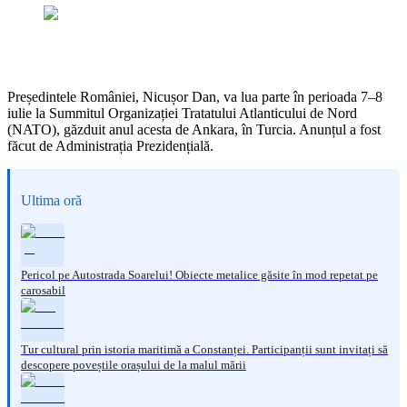
Președintele României, Nicușor Dan, va lua parte în perioada 7–8
iulie la Summitul Organizației Tratatului Atlanticului de Nord
(NATO), găzduit anul acesta de Ankara, în Turcia. Anunțul a fost
făcut de Administrația Prezidențială.
Ultima oră
Pericol pe Autostrada Soarelui! Obiecte metalice găsite în mod repetat pe
carosabil
Tur cultural prin istoria maritimă a Constanței. Participanții sunt invitați să
descopere poveștile orașului de la malul mării