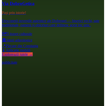
Via DobroGetica
Pași prin istorie!
Descoperă poveștile autentice ale Dobrogei — biserici vechi, sate
tradiționale, oameni și obiceiuri care definesc acest loc unic.
🗺️
5 trasee culturale
🏛️
Situri arheologice
📍
Plecare din Constanța
📱
Aplicație mobilă
Explorează rutele →
publicitate