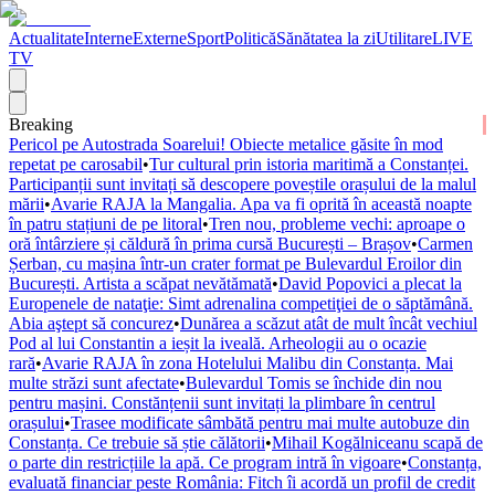
Actualitate
Interne
Externe
Sport
Politică
Sănătatea la zi
Utilitare
LIVE
TV
Breaking
Pericol pe Autostrada Soarelui! Obiecte metalice găsite în mod
repetat pe carosabil
•
Tur cultural prin istoria maritimă a Constanței.
Participanții sunt invitați să descopere poveștile orașului de la malul
mării
•
Avarie RAJA la Mangalia. Apa va fi oprită în această noapte
în patru stațiuni de pe litoral
•
Tren nou, probleme vechi: aproape o
oră întârziere și căldură în prima cursă București – Brașov
•
Carmen
Șerban, cu mașina într-un crater format pe Bulevardul Eroilor din
București. Artista a scăpat nevătămată
•
David Popovici a plecat la
Europenele de nataţie: Simt adrenalina competiţiei de o săptămână.
Abia aştept să concurez
•
Dunărea a scăzut atât de mult încât vechiul
Pod al lui Constantin a ieșit la iveală. Arheologii au o ocazie
rară
•
Avarie RAJA în zona Hotelului Malibu din Constanța. Mai
multe străzi sunt afectate
•
Bulevardul Tomis se închide din nou
pentru mașini. Constănțenii sunt invitați la plimbare în centrul
orașului
•
Trasee modificate sâmbătă pentru mai multe autobuze din
Constanța. Ce trebuie să știe călătorii
•
Mihail Kogălniceanu scapă de
o parte din restricțiile la apă. Ce program intră în vigoare
•
Constanța,
evaluată financiar peste România: Fitch îi acordă un profil de credit