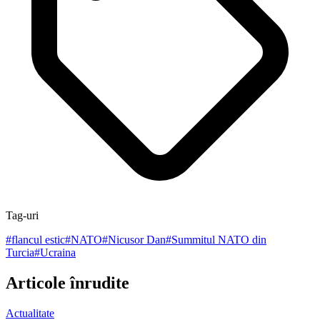
Tag-uri
#
flancul estic
#
NATO
#
Nicusor Dan
#
Summitul NATO din
Turcia
#
Ucraina
Articole înrudite
Actualitate