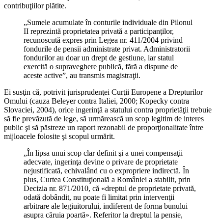
contribuţiilor plătite.
„Sumele acumulate în conturile individuale din Pilonul
II reprezintă proprietatea privată a participanţilor,
recunoscută expres prin Legea nr. 411/2004 privind
fondurile de pensii administrate privat. Administratorii
fondurilor au doar un drept de gestiune, iar statul
exercită o supraveghere publică, fără a dispune de
aceste active”, au transmis magistraţii.
Ei susţin că, potrivit jurisprudenţei Curţii Europene a Drepturilor
Omului (cauza Beleyer contra Italiei, 2000; Kopecky contra
Slovaciei, 2004), orice ingerinţă a statului contra proprietăţii trebuie
să fie prevăzută de lege, să urmărească un scop legitim de interes
public şi să păstreze un raport rezonabil de proporţionalitate între
mijloacele folosite şi scopul urmărit.
„În lipsa unui scop clar definit şi a unei compensaţii
adecvate, ingerinţa devine o privare de proprietate
nejustificată, echivalând cu o expropriere indirectă. În
plus, Curtea Constituţională a României a stabilit, prin
Decizia nr. 871/2010, că «dreptul de proprietate privată,
odată dobândit, nu poate fi limitat prin intervenţii
arbitrare ale legiuitorului, indiferent de forma bunului
asupra căruia poartă». Referitor la dreptul la pensie,