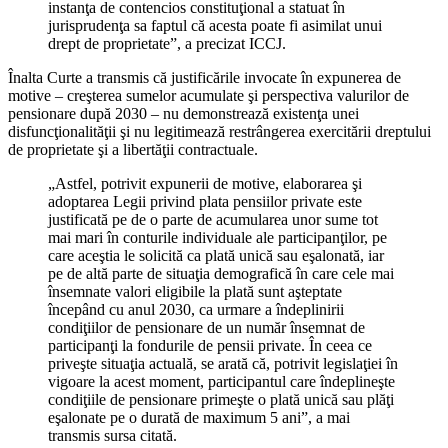
instanţa de contencios constituţional a statuat în
jurisprudenţa sa faptul că acesta poate fi asimilat unui
drept de proprietate”, a precizat ICCJ.
Înalta Curte a transmis că justificările invocate în expunerea de
motive – creşterea sumelor acumulate şi perspectiva valurilor de
pensionare după 2030 – nu demonstrează existenţa unei
disfuncţionalităţii şi nu legitimează restrângerea exercitării dreptului
de proprietate şi a libertăţii contractuale.
„Astfel, potrivit expunerii de motive, elaborarea şi
adoptarea Legii privind plata pensiilor private este
justificată pe de o parte de acumularea unor sume tot
mai mari în conturile individuale ale participanţilor, pe
care aceştia le solicită ca plată unică sau eşalonată, iar
pe de altă parte de situaţia demografică în care cele mai
însemnate valori eligibile la plată sunt aşteptate
începând cu anul 2030, ca urmare a îndeplinirii
condiţiilor de pensionare de un număr însemnat de
participanţi la fondurile de pensii private. În ceea ce
priveşte situaţia actuală, se arată că, potrivit legislaţiei în
vigoare la acest moment, participantul care îndeplineşte
condiţiile de pensionare primeşte o plată unică sau plăţi
eşalonate pe o durată de maximum 5 ani”, a mai
transmis sursa citată.