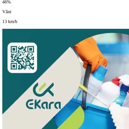
46
%
Vânt
13
km/h