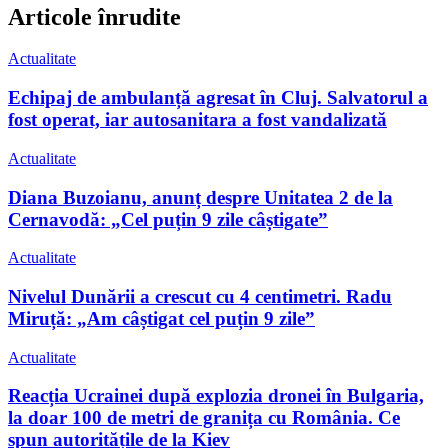
Articole înrudite
Actualitate
Echipaj de ambulanță agresat în Cluj. Salvatorul a
fost operat, iar autosanitara a fost vandalizată
Actualitate
Diana Buzoianu, anunț despre Unitatea 2 de la
Cernavodă: „Cel puțin 9 zile câștigate”
Actualitate
Nivelul Dunării a crescut cu 4 centimetri. Radu
Miruță: „Am câștigat cel puțin 9 zile”
Actualitate
Reacția Ucrainei după explozia dronei în Bulgaria,
la doar 100 de metri de granița cu România. Ce
spun autoritățile de la Kiev