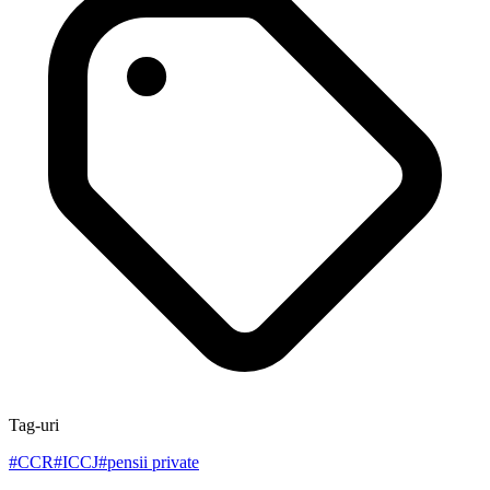
Tag-uri
#
CCR
#
ICCJ
#
pensii private