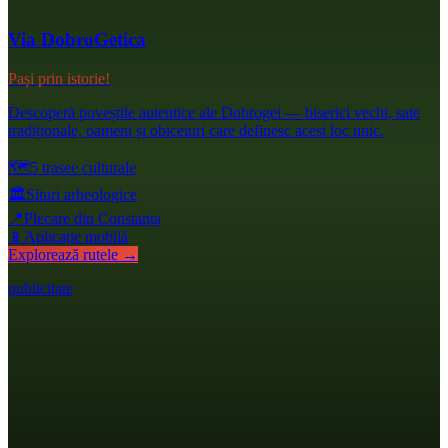
Via DobroGetica
Pași prin istorie!
Descoperă poveștile autentice ale Dobrogei — biserici vechi, sate
tradiționale, oameni și obiceiuri care definesc acest loc unic.
🗺️
5 trasee culturale
🏛️
Situri arheologice
📍
Plecare din Constanța
📱
Aplicație mobilă
Explorează rutele →
publicitate