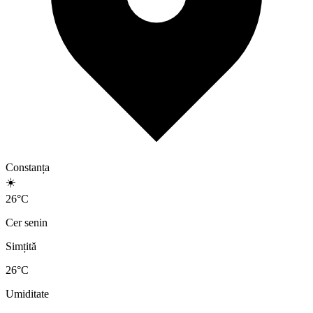
Constanța
☀️
26
°
C
Cer senin
Simțită
26
°C
Umiditate