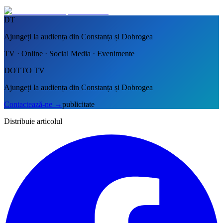
DT
Ajungeți la audiența din Constanța și Dobrogea
TV · Online · Social Media · Evenimente
DOTTO TV
Ajungeți la audiența din Constanța și Dobrogea
Contactează-ne
→
publicitate
Distribuie articolul