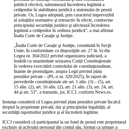
publică efectivă, subminează încrederea legitimă a
cetăţenilor în stabilitatea juridică a sistemului de pensii
private. Or, Legea adoptată, prin caracterul imprevizibil
al soluţiilor normative şi retroactiv în efecte, contravine
principiului securităţii juridice şi afectează încrederea
legitimă a cetăţenilor în ordinea juridică”, a mai afirmat
Înalta Curte de Casaţie şi Justiţie.
„Înalta Curte de Casaţie şi Justiţie, constituită în Secţii
Unite, în conformitate cu dispoziţiile art. 27 lit. b) din
Legea nr. 304/2022 privind organizarea judiciară, a
hotărât cu unanimitate sesizarea Curţii Constituţionale
în vederea exercitării controlului de constituţionalitate,
înainte de promulgare, asupra Legii privind plata
pensiilor private – (PL-x nr. 320/2025), în raport de
prevederile constituţionale ale art. 1 alin. (3) – (5), art.
15 alin. (2), art. 16 alin. (2), art. 21 alin. (3), art. 24, art.
44 şi art. 53”, a transmis, joi, ICCJ, conform News.ro.
Instanţa consideră că Legea privind plata pensiilor private încalcă
dreptul la proprietate privată, dar şi principiului legalităţii, al
securităţii raporturilor juridice şi al încrederii legitime.
ICCJ consideră că participantul la un fond de pensii este proprietarul
exclusiv al activului personal din contul său, format ca urmare a