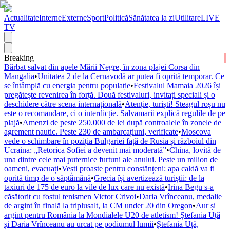
Actualitate
Interne
Externe
Sport
Politică
Sănătatea la zi
Utilitare
LIVE
TV
Breaking
Bărbat salvat din apele Mării Negre, în zona plajei Corsa din
Mangalia
•
Unitatea 2 de la Cernavodă ar putea fi oprită temporar. Ce
se întâmplă cu energia pentru populație
•
Festivalul Mamaia 2026 își
pregătește revenirea în forță. Două festivaluri, invitați speciali și o
deschidere către scena internațională
•
Atenție, turiști! Steagul roșu nu
este o recomandare, ci o interdicție. Salvamarii explică regulile de pe
plajă
•
Amenzi de peste 250.000 de lei după controalele în zonele de
agrement nautic. Peste 230 de ambarcațiuni, verificate
•
Moscova
vede o schimbare în poziția Bulgariei față de Rusia și războiul din
Ucraina: „Retorica Sofiei a devenit mai moderată”
•
China, lovită de
una dintre cele mai puternice furtuni ale anului. Peste un milion de
oameni, evacuați
•
Vești proaste pentru constănțeni: apa caldă va fi
oprită timp de o săptămână
•
Grecia își avertizează turiștii: de la
taxiuri de 175 de euro la vile de lux care nu există
•
Irina Begu s-a
căsătorit cu fostul tenismen Victor Crivoi
•
Daria Vrînceanu, medalie
de argint în finală la triplusalt, la CM under 20 din Oregon
•
Aur și
argint pentru România la Mondialele U20 de atletism! Ștefania Uță
și Daria Vrînceanu au urcat pe podiumul lumii
•
Ștefania Uță,