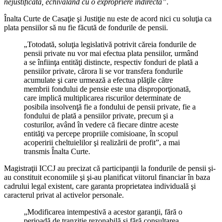
nejustificată, echivalând cu o expropriere indirectă”
.
Înalta Curte de Casaţie şi Justiţie nu este de acord nici cu soluţia ca
plata pensiilor să nu fie făcută de fondurile de pensii.
„Totodată, soluţia legislativă potrivit căreia fondurile de
pensii private nu vor mai efectua plata pensiilor, urmând
a se înfiinţa entităţi distincte, respectiv fonduri de plată a
pensiilor private, cărora li se vor transfera fondurile
acumulate şi care urmează a efectua plăţile către
membrii fondului de pensie este una disproporţionată,
care implică multiplicarea riscurilor determinate de
posibila insolvenţă fie a fondului de pensii private, fie a
fondului de plată a pensiilor private, precum şi a
costurilor, având în vedere că fiecare dintre aceste
entităţi va percepe propriile comisioane, în scopul
acoperirii cheltuielilor şi realizării de profit”, a mai
transmis Înalta Curte.
Magistraţii ICCJ au precizat că participanţii la fondurile de pensii şi-
au constituit economiile şi şi-au planificat viitorul financiar în baza
cadrului legal existent, care garanta proprietatea individuală şi
caracterul privat al activelor personale.
„Modificarea intempestivă a acestor garanţii, fără o
perioadă de tranziţie rezonabilă şi fără consultarea