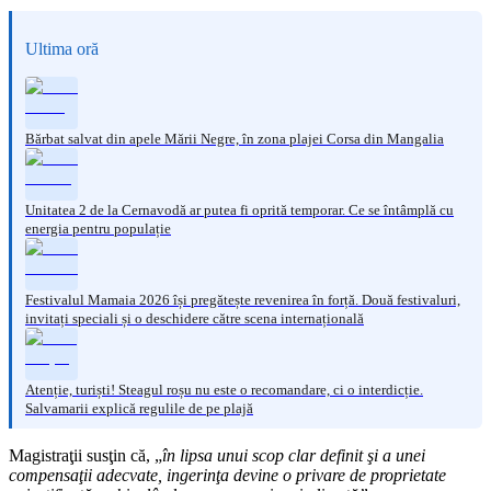
Ultima oră
Bărbat salvat din apele Mării Negre, în zona plajei Corsa din Mangalia
Unitatea 2 de la Cernavodă ar putea fi oprită temporar. Ce se întâmplă cu
energia pentru populație
Festivalul Mamaia 2026 își pregătește revenirea în forță. Două festivaluri,
invitați speciali și o deschidere către scena internațională
Atenție, turiști! Steagul roșu nu este o recomandare, ci o interdicție.
Salvamarii explică regulile de pe plajă
Magistraţii susţin că, „
în lipsa unui scop clar definit şi a unei
compensaţii adecvate, ingerinţa devine o privare de proprietate