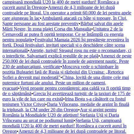
campioană mondială U20 la 400 de metri garduri! Românca a
cucerit aurul în Oregon
•
Amenzi de 4,3 milioane de lei după
controalele pe litoral. Un operator a primit 60.000 de lei pentru apele
care ajungeau în lac
•
Ambulanță atacată cu bâte și topoare, în Cluj.
Șapte persoane au fost arestate preventiv
•
Bărbat salvat din apele
Mării Negre, în zona plajei Corsa din Mangalia
•
Unitatea 2 de la
Cernavodă ar putea fi oprită temporar. Ce se întâmplă cu energia
pentru populație
•
Festivalul Mamaia 2026 își pregătește revenirea în
forță. Două festivaluri, invitați speciali și o deschidere către scena
internațională
•
Atenție, turiști! Steagul roșu nu este o recomandare, ci
o interdicție. Salvamarii explică regulile de pe plajă
•
Amenzi de peste
250.000 de lei după controalele în zonele de agrement nautic. Peste
230 de ambarcațiuni, verificate
•
Moscova vede o schimbare în
poziția Bulgariei față de Rusia și războiul din Ucraina: „Retorica
Sofiei a devenit mai moderată”
•
China, lovită de una dintre cele mai
puternice furtuni ale anului. Peste un milion de oameni,
evacuați
•
Vești proaste pentru constănțeni: apa caldă va fi oprită timp
de o săptămână
•
Grecia își avertizează turiștii: de la taxiuri de 175 de
euro la vile de lux care nu există
•
Irina Begu s-a căsătorit cu fostul
tenismen Victor Crivoi
•
Daria Vrînceanu, medalie de argint în finală
la triplusalt, la CM under 20 din Oregon
•
Aur și argint pentru
România la Mondialele U20 de atletism! Ștefania Uță și Daria
Vrînceanu au urcat pe podiumul lumii
•
Ștefania Uță, campioană
mondială U20 la 400 de metri garduri! Românca a cucerit aurul în
Oregon
•
Amenzi de 4,3 milioane de lei după controalele pe litoral.