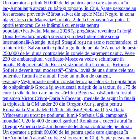
Un operator a primit 60.000 de lei pentru apele care ajungeau în
lac
•
Ambulanță atacată cu bâte și topoare, în Cluj. Șapte persoane au
fost arestate preventiv
•
Bărbat salvat din apele Mării Negre, în zona
plajei Corsa din Mangalia
•
Unitatea 2 de la Cernavodă ar putea fi
oprită temporar. Ce se întâmplă cu energia pentru
populație
•
Festivalul Mamaia 2026 își pregătește revenirea în forță.
Două festivaluri, invitați speciali și o deschidere către scena
internațională
•
Atenție, turiști! Steagul roșu nu este o recomandare, ci
o interdicție. Salvamarii explică regulile de pe plajă
•
Amenzi de peste
250.000 de lei după controalele în zonele de agrement nautic. Peste
230 de ambarcațiuni, verificate
•
Moscova vede o schimbare în
poziția Bulgariei față de Rusia și războiul din Ucraina: „Retorica
Sofiei a devenit mai moderată”
•
China, lovită de una dintre cele mai
puternice furtuni ale anului. Peste un milion de oameni,
evacuați
•
Vești proaste pentru constănțeni: apa caldă va fi oprită timp
de o săptămână
•
Grecia își avertizează turiștii: de la taxiuri de 175 de
euro la vile de lux care nu există
•
Irina Begu s-a căsătorit cu fostul
tenismen Victor Crivoi
•
Daria Vrînceanu, medalie de argint în finală
la triplusalt, la CM under 20 din Oregon
•
Aur și argint pentru
România la Mondialele U20 de atletism! Ștefania Uță și Daria
Vrînceanu au urcat pe podiumul lumii
•
Ștefania Uță, campioană
mondială U20 la 400 de metri garduri! Românca a cucerit aurul în
Oregon
•
Amenzi de 4,3 milioane de lei după controalele pe litoral.
Un operator a primit 60.000 de lei pentru apele care ajungeau în
lac
•
Ambulanță atacată cu bâte și topoare, în Cluj. Șapte persoane au