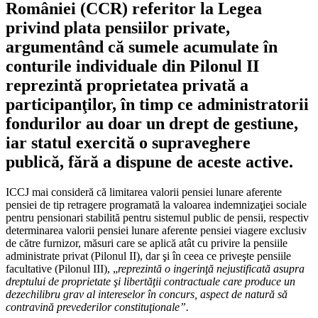
României (CCR) referitor la Legea
privind plata pensiilor private,
argumentând că sumele acumulate în
conturile individuale din Pilonul II
reprezintă proprietatea privată a
participanţilor, în timp ce administratorii
fondurilor au doar un drept de gestiune,
iar statul exercită o supraveghere
publică, fără a dispune de aceste active.
ICCJ mai consideră că limitarea valorii pensiei lunare aferente
pensiei de tip retragere programată la valoarea indemnizaţiei sociale
pentru pensionari stabilită pentru sistemul public de pensii, respectiv
determinarea valorii pensiei lunare aferente pensiei viagere exclusiv
de către furnizor, măsuri care se aplică atât cu privire la pensiile
administrate privat (Pilonul II), dar şi în ceea ce priveşte pensiile
facultative (Pilonul III), „
reprezintă o ingerinţă nejustificată asupra
dreptului de proprietate şi libertăţii contractuale care produce un
dezechilibru grav al intereselor în concurs, aspect de natură să
contravină prevederilor constituţionale”.