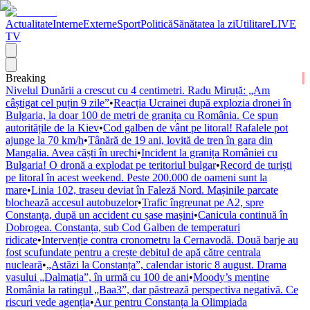
Actualitate
Interne
Externe
Sport
Politică
Sănătatea la zi
Utilitare
LIVE
TV
Breaking
Nivelul Dunării a crescut cu 4 centimetri. Radu Miruță: „Am
câștigat cel puțin 9 zile”
•
Reacția Ucrainei după explozia dronei în
Bulgaria, la doar 100 de metri de granița cu România. Ce spun
autoritățile de la Kiev
•
Cod galben de vânt pe litoral! Rafalele pot
ajunge la 70 km/h
•
Tânără de 19 ani, lovită de tren în gara din
Mangalia. Avea căști în urechi
•
Incident la granița României cu
Bulgaria! O dronă a explodat pe teritoriul bulgar
•
Record de turiști
pe litoral în acest weekend. Peste 200.000 de oameni sunt la
mare
•
Linia 102, traseu deviat în Faleză Nord. Mașinile parcate
blochează accesul autobuzelor
•
Trafic îngreunat pe A2, spre
Constanța, după un accident cu șase mașini
•
Canicula continuă în
Dobrogea. Constanța, sub Cod Galben de temperaturi
ridicate
•
Intervenție contra cronometru la Cernavodă. Două barje au
fost scufundate pentru a crește debitul de apă către centrala
nucleară
•
„Astăzi la Constanța”, calendar istoric 8 august. Drama
vasului „Dalmația”, în urmă cu 100 de ani
•
Moody’s menține
România la ratingul „Baa3”, dar păstrează perspectiva negativă. Ce
riscuri vede agenția
•
Aur pentru Constanța la Olimpiada