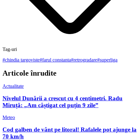
Tag-uri
#
chindia targoviste
#
farul constanta
#
retrogradare
#
superliga
Articole înrudite
Actualitate
Nivelul Dunării a crescut cu 4 centimetri. Radu
Miruță: „Am câștigat cel puțin 9 zile”
Meteo
Cod galben de vânt pe litoral! Rafalele pot ajunge la
70 km/h