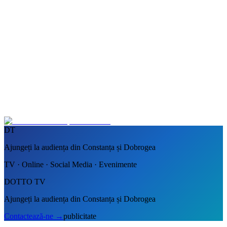
DT
Ajungeți la audiența din Constanța și Dobrogea
TV · Online · Social Media · Evenimente
DOTTO TV
Ajungeți la audiența din Constanța și Dobrogea
Contactează-ne
→
publicitate