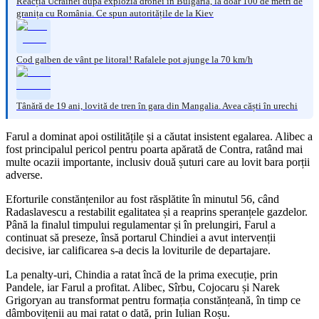
Reacția Ucrainei după explozia dronei în Bulgaria, la doar 100 de metri de
granița cu România. Ce spun autoritățile de la Kiev
Cod galben de vânt pe litoral! Rafalele pot ajunge la 70 km/h
Tânără de 19 ani, lovită de tren în gara din Mangalia. Avea căști în urechi
Farul a dominat apoi ostilitățile și a căutat insistent egalarea. Alibec a
fost principalul pericol pentru poarta apărată de Contra, ratând mai
multe ocazii importante, inclusiv două șuturi care au lovit bara porții
adverse.
Eforturile constănțenilor au fost răsplătite în minutul 56, când
Radaslavescu a restabilit egalitatea și a reaprins speranțele gazdelor.
Până la finalul timpului regulamentar și în prelungiri, Farul a
continuat să preseze, însă portarul Chindiei a avut intervenții
decisive, iar calificarea s-a decis la loviturile de departajare.
La penalty-uri, Chindia a ratat încă de la prima execuție, prin
Pandele, iar Farul a profitat. Alibec, Sîrbu, Cojocaru și Narek
Grigoryan au transformat pentru formația constănțeană, în timp ce
dâmbovițenii au mai ratat o dată, prin Iulian Roșu.