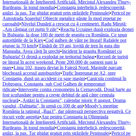
Internațională de Inteligență Artificială. Mircistul Alexandru Thury-
Burileanu, în topul mondial
•
Constanța interbelică, redescoperită,
astăzi, la pas. Tur ghidat gratuit prin străzilele Peninsulei
•
Pericol pe
Autostrada Soarelui! Obiecte metalice găsite în mod repetat pe
carosabil
•
Nivelul Dunării a crescut cu 4 centimetri. Radu Miruță:
„Am câștigat cel puțin 9 zile”
•
Reacția Ucrainei după explozia dronei
în Bulgaria, la doar 100 de metri de granița cu România. Ce spun
autoritățile de la Kiev
•
Cod galben de vânt pe litoral! Rafalele pot
ajunge la 70 km/h
•
Tânără de 19 ani, lovită de tren în gara din
Mangalia. Avea căști în urechi
•
Incident la granița României cu
Bulgaria! O dronă a explodat pe teritoriul bulgar
•
Record de turiști
pe litoral în acest weekend. Peste 200.000 de oameni sunt la
mare
•
Linia 102, traseu deviat în Faleză Nord. Mașinile parcate
blochează accesul autobuzelor
•
Trafic îngreunat pe A2, spre
Constanța, după un accident cu șase mașini
•
Canicula continuă în
Dobrogea. Constanța, sub Cod Galben de temperaturi
ridicate
•
Intervenție contra cronometru la Cernavodă. Două barje au
fost scufundate pentru a crește debitul de apă către centrala
nucleară
•
„Astăzi la Constanța”, calendar istoric 8 august. Drama
vasului „Dalmația”, în urmă cu 100 de ani
•
Moody’s menține
România la ratingul „Baa3”, dar păstrează perspectiva negativă. Ce
riscuri vede agenția
•
Aur pentru Constanța la Olimpiada
Internațională de Inteligență Artificială. Mircistul Alexandru Thury-
Burileanu, în topul mondial
•
Constanța interbelică, redescoperită,
astăzi, la pas. Tur ghidat gratuit prin străzilele Peninsulei
•
Pericol pe