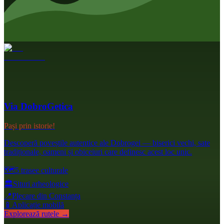
Via DobroGetica
Pași prin istorie!
Descoperă poveștile autentice ale Dobrogei — biserici vechi, sate
tradiționale, oameni și obiceiuri care definesc acest loc unic.
🗺️
5 trasee culturale
🏛️
Situri arheologice
📍
Plecare din Constanța
📱
Aplicație mobilă
Explorează rutele →