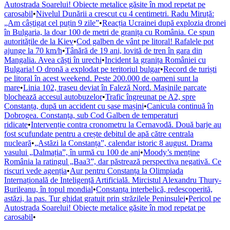
Autostrada Soarelui! Obiecte metalice găsite în mod repetat pe
carosabil
•
Nivelul Dunării a crescut cu 4 centimetri. Radu Miruță:
„Am câștigat cel puțin 9 zile”
•
Reacția Ucrainei după explozia dronei
în Bulgaria, la doar 100 de metri de granița cu România. Ce spun
autoritățile de la Kiev
•
Cod galben de vânt pe litoral! Rafalele pot
ajunge la 70 km/h
•
Tânără de 19 ani, lovită de tren în gara din
Mangalia. Avea căști în urechi
•
Incident la granița României cu
Bulgaria! O dronă a explodat pe teritoriul bulgar
•
Record de turiști
pe litoral în acest weekend. Peste 200.000 de oameni sunt la
mare
•
Linia 102, traseu deviat în Faleză Nord. Mașinile parcate
blochează accesul autobuzelor
•
Trafic îngreunat pe A2, spre
Constanța, după un accident cu șase mașini
•
Canicula continuă în
Dobrogea. Constanța, sub Cod Galben de temperaturi
ridicate
•
Intervenție contra cronometru la Cernavodă. Două barje au
fost scufundate pentru a crește debitul de apă către centrala
nucleară
•
„Astăzi la Constanța”, calendar istoric 8 august. Drama
vasului „Dalmația”, în urmă cu 100 de ani
•
Moody’s menține
România la ratingul „Baa3”, dar păstrează perspectiva negativă. Ce
riscuri vede agenția
•
Aur pentru Constanța la Olimpiada
Internațională de Inteligență Artificială. Mircistul Alexandru Thury-
Burileanu, în topul mondial
•
Constanța interbelică, redescoperită,
astăzi, la pas. Tur ghidat gratuit prin străzilele Peninsulei
•
Pericol pe
Autostrada Soarelui! Obiecte metalice găsite în mod repetat pe
carosabil
•