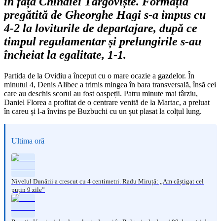
în fața Chindiei Târgoviște. Formația
pregătită de Gheorghe Hagi s-a impus cu
4-2 la loviturile de departajare, după ce
timpul regulamentar și prelungirile s-au
încheiat la egalitate, 1-1.
Partida de la Ovidiu a început cu o mare ocazie a gazdelor. În
minutul 4, Denis Alibec a trimis mingea în bara transversală, însă cei
care au deschis scorul au fost oaspeții. Patru minute mai târziu,
Daniel Florea a profitat de o centrare venită de la Martac, a preluat
în careu și l-a învins pe Buzbuchi cu un șut plasat la colțul lung.
Ultima oră
Nivelul Dunării a crescut cu 4 centimetri. Radu Miruță: „Am câștigat cel
puțin 9 zile”