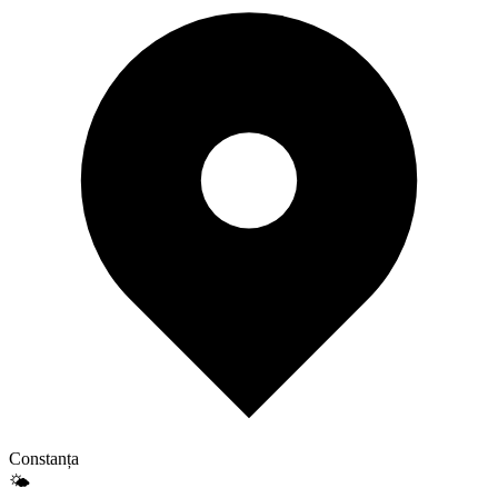
Constanța
🌤️