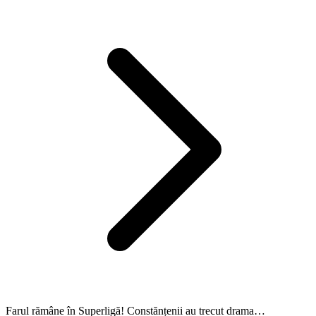
Farul rămâne în Superligă! Constănțenii au trecut drama…