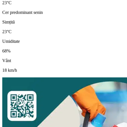
23
°
C
Cer predominant senin
Simțită
23
°C
Umiditate
68
%
Vânt
18
km/h