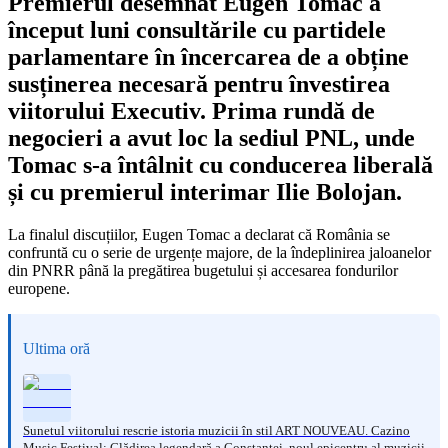
Premierul desemnat Eugen Tomac a
început luni consultările cu partidele
parlamentare în încercarea de a obține
susținerea necesară pentru învestirea
viitorului Executiv. Prima rundă de
negocieri a avut loc la sediul PNL, unde
Tomac s-a întâlnit cu conducerea liberală
și cu premierul interimar Ilie Bolojan.
La finalul discuțiilor, Eugen Tomac a declarat că România se
confruntă cu o serie de urgențe majore, de la îndeplinirea jaloanelor
din PNRR până la pregătirea bugetului și accesarea fondurilor
europene.
Ultima oră
Sunetul viitorului rescrie istoria muzicii în stil ART NOUVEAU. Cazino
Music Festival: Clădirea legendară a Constanței, noul epicentru al muzicii