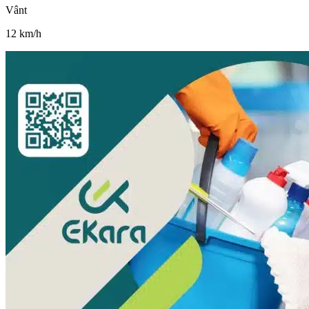
Vânt
12
km/h