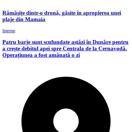
Rămăşiţe dintr-o dronă, găsite în apropierea unei
plaje din Mamaia
Interne
Patru barje sunt scufundate astăzi în Dunăre pentru
a crește debitul apei spre Centrala de la Cernavodă.
Operațiunea a fost amânată o zi