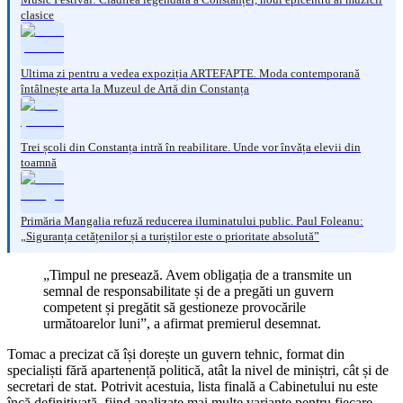
clasice
Ultima zi pentru a vedea expoziția ARTEFAPTE. Moda contemporană
întâlnește arta la Muzeul de Artă din Constanța
Trei școli din Constanța intră în reabilitare. Unde vor învăța elevii din
toamnă
Primăria Mangalia refuză reducerea iluminatului public. Paul Foleanu:
„Siguranța cetățenilor și a turiștilor este o prioritate absolută”
„Timpul ne presează. Avem obligația de a transmite un
semnal de responsabilitate și de a pregăti un guvern
competent și pregătit să gestioneze provocările
următoarelor luni”, a afirmat premierul desemnat.
Tomac a precizat că își dorește un guvern tehnic, format din
specialiști fără apartenență politică, atât la nivel de miniștri, cât și de
secretari de stat. Potrivit acestuia, lista finală a Cabinetului nu este
încă definitivată, fiind analizate mai multe variante pentru fiecare