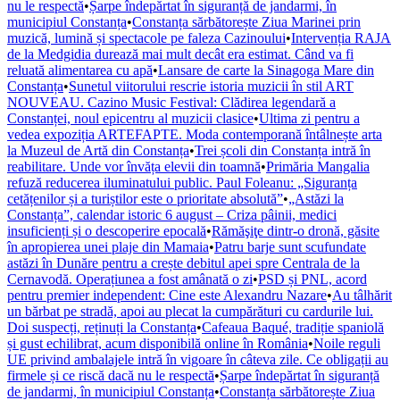
nu le respectă
•
Șarpe îndepărtat în siguranță de jandarmi, în
municipiul Constanța
•
Constanța sărbătorește Ziua Marinei prin
muzică, lumină și spectacole pe faleza Cazinoului
•
Intervenția RAJA
de la Medgidia durează mai mult decât era estimat. Când va fi
reluată alimentarea cu apă
•
Lansare de carte la Sinagoga Mare din
Constanța
•
Sunetul viitorului rescrie istoria muzicii în stil ART
NOUVEAU. Cazino Music Festival: Clădirea legendară a
Constanței, noul epicentru al muzicii clasice
•
Ultima zi pentru a
vedea expoziția ARTEFAPTE. Moda contemporană întâlnește arta
la Muzeul de Artă din Constanța
•
Trei școli din Constanța intră în
reabilitare. Unde vor învăța elevii din toamnă
•
Primăria Mangalia
refuză reducerea iluminatului public. Paul Foleanu: „Siguranța
cetățenilor și a turiștilor este o prioritate absolută”
•
„Astăzi la
Constanța”, calendar istoric 6 august – Criza pâinii, medici
insuficienți și o descoperire epocală
•
Rămăşiţe dintr-o dronă, găsite
în apropierea unei plaje din Mamaia
•
Patru barje sunt scufundate
astăzi în Dunăre pentru a crește debitul apei spre Centrala de la
Cernavodă. Operațiunea a fost amânată o zi
•
PSD și PNL, acord
pentru premier independent: Cine este Alexandru Nazare
•
Au tâlhărit
un bărbat pe stradă, apoi au plecat la cumpărături cu cardurile lui.
Doi suspecți, reținuți la Constanța
•
Cafeaua Baqué, tradiție spaniolă
și gust echilibrat, acum disponibilă online în România
•
Noile reguli
UE privind ambalajele intră în vigoare în câteva zile. Ce obligații au
firmele și ce riscă dacă nu le respectă
•
Șarpe îndepărtat în siguranță
de jandarmi, în municipiul Constanța
•
Constanța sărbătorește Ziua