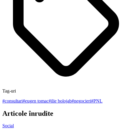
Tag-uri
#
consultari
#
eugen tomac
#
ilie bolojab
#
negocieri
#
PNL
Articole înrudite
Social