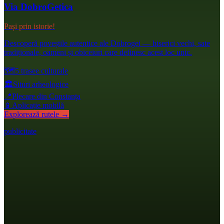
Via DobroGetica
Pași prin istorie!
Descoperă poveștile autentice ale Dobrogei — biserici vechi, sate
tradiționale, oameni și obiceiuri care definesc acest loc unic.
🗺️
5 trasee culturale
🏛️
Situri arheologice
📍
Plecare din Constanța
📱
Aplicație mobilă
Explorează rutele →
publicitate