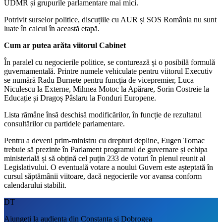
UDMR și grupurile parlamentare mai mici.
Potrivit surselor politice, discuțiile cu AUR și SOS România nu sunt
luate în calcul în această etapă.
Cum ar putea arăta viitorul Cabinet
În paralel cu negocierile politice, se conturează și o posibilă formulă
guvernamentală. Printre numele vehiculate pentru viitorul Executiv
se numără Radu Burnete pentru funcția de vicepremier, Luca
Niculescu la Externe, Mihnea Motoc la Apărare, Sorin Costreie la
Educație și Dragoș Pâslaru la Fonduri Europene.
Lista rămâne însă deschisă modificărilor, în funcție de rezultatul
consultărilor cu partidele parlamentare.
Pentru a deveni prim-ministru cu drepturi depline, Eugen Tomac
trebuie să prezinte în Parlament programul de guvernare și echipa
ministerială și să obțină cel puțin 233 de voturi în plenul reunit al
Legislativului. O eventuală votare a noului Guvern este așteptată în
cursul săptămânii viitoare, dacă negocierile vor avansa conform
calendarului stabilit.
DT
Ajungeți la audiența din Constanța și Dobrogea