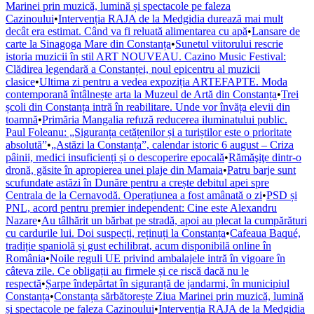
Marinei prin muzică, lumină și spectacole pe faleza
Cazinoului
•
Intervenția RAJA de la Medgidia durează mai mult
decât era estimat. Când va fi reluată alimentarea cu apă
•
Lansare de
carte la Sinagoga Mare din Constanța
•
Sunetul viitorului rescrie
istoria muzicii în stil ART NOUVEAU. Cazino Music Festival:
Clădirea legendară a Constanței, noul epicentru al muzicii
clasice
•
Ultima zi pentru a vedea expoziția ARTEFAPTE. Moda
contemporană întâlnește arta la Muzeul de Artă din Constanța
•
Trei
școli din Constanța intră în reabilitare. Unde vor învăța elevii din
toamnă
•
Primăria Mangalia refuză reducerea iluminatului public.
Paul Foleanu: „Siguranța cetățenilor și a turiștilor este o prioritate
absolută”
•
„Astăzi la Constanța”, calendar istoric 6 august – Criza
pâinii, medici insuficienți și o descoperire epocală
•
Rămăşiţe dintr-o
dronă, găsite în apropierea unei plaje din Mamaia
•
Patru barje sunt
scufundate astăzi în Dunăre pentru a crește debitul apei spre
Centrala de la Cernavodă. Operațiunea a fost amânată o zi
•
PSD și
PNL, acord pentru premier independent: Cine este Alexandru
Nazare
•
Au tâlhărit un bărbat pe stradă, apoi au plecat la cumpărături
cu cardurile lui. Doi suspecți, reținuți la Constanța
•
Cafeaua Baqué,
tradiție spaniolă și gust echilibrat, acum disponibilă online în
România
•
Noile reguli UE privind ambalajele intră în vigoare în
câteva zile. Ce obligații au firmele și ce riscă dacă nu le
respectă
•
Șarpe îndepărtat în siguranță de jandarmi, în municipiul
Constanța
•
Constanța sărbătorește Ziua Marinei prin muzică, lumină
și spectacole pe faleza Cazinoului
•
Intervenția RAJA de la Medgidia