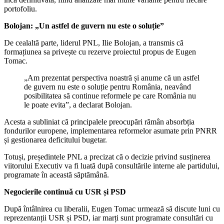
portofoliu.
Bolojan: „Un astfel de guvern nu este o soluție”
De cealaltă parte, liderul PNL, Ilie Bolojan, a transmis că
formațiunea sa privește cu rezerve proiectul propus de Eugen
Tomac.
„Am prezentat perspectiva noastră și anume că un astfel
de guvern nu este o soluție pentru România, neavând
posibilitatea să continue reformele pe care România nu
le poate evita”, a declarat Bolojan.
Acesta a subliniat că principalele preocupări rămân absorbția
fondurilor europene, implementarea reformelor asumate prin PNRR
și gestionarea deficitului bugetar.
Totuși, președintele PNL a precizat că o decizie privind susținerea
viitorului Executiv va fi luată după consultările interne ale partidului,
programate în această săptămână.
Negocierile continuă cu USR și PSD
După întâlnirea cu liberalii, Eugen Tomac urmează să discute luni cu
reprezentanții USR și PSD, iar marți sunt programate consultări cu