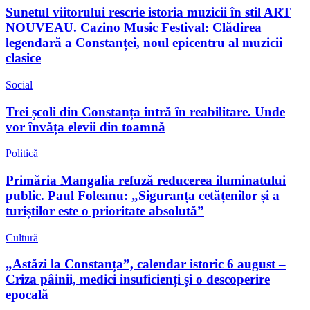
Sunetul viitorului rescrie istoria muzicii în stil ART
NOUVEAU. Cazino Music Festival: Clădirea
legendară a Constanței, noul epicentru al muzicii
clasice
Social
Trei școli din Constanța intră în reabilitare. Unde
vor învăța elevii din toamnă
Politică
Primăria Mangalia refuză reducerea iluminatului
public. Paul Foleanu: „Siguranța cetățenilor și a
turiștilor este o prioritate absolută”
Cultură
„Astăzi la Constanța”, calendar istoric 6 august –
Criza pâinii, medici insuficienți și o descoperire
epocală