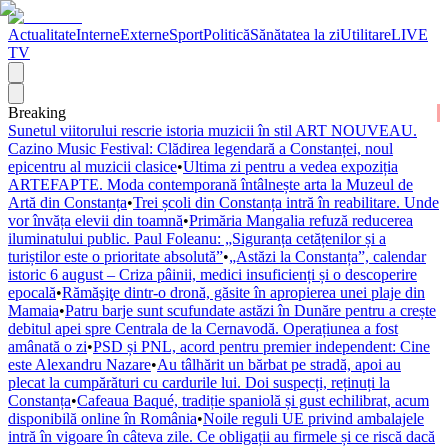
Actualitate
Interne
Externe
Sport
Politică
Sănătatea la zi
Utilitare
LIVE
TV
Breaking
Sunetul viitorului rescrie istoria muzicii în stil ART NOUVEAU.
Cazino Music Festival: Clădirea legendară a Constanței, noul
epicentru al muzicii clasice
•
Ultima zi pentru a vedea expoziția
ARTEFAPTE. Moda contemporană întâlnește arta la Muzeul de
Artă din Constanța
•
Trei școli din Constanța intră în reabilitare. Unde
vor învăța elevii din toamnă
•
Primăria Mangalia refuză reducerea
iluminatului public. Paul Foleanu: „Siguranța cetățenilor și a
turiștilor este o prioritate absolută”
•
„Astăzi la Constanța”, calendar
istoric 6 august – Criza pâinii, medici insuficienți și o descoperire
epocală
•
Rămăşiţe dintr-o dronă, găsite în apropierea unei plaje din
Mamaia
•
Patru barje sunt scufundate astăzi în Dunăre pentru a crește
debitul apei spre Centrala de la Cernavodă. Operațiunea a fost
amânată o zi
•
PSD și PNL, acord pentru premier independent: Cine
este Alexandru Nazare
•
Au tâlhărit un bărbat pe stradă, apoi au
plecat la cumpărături cu cardurile lui. Doi suspecți, reținuți la
Constanța
•
Cafeaua Baqué, tradiție spaniolă și gust echilibrat, acum
disponibilă online în România
•
Noile reguli UE privind ambalajele
intră în vigoare în câteva zile. Ce obligații au firmele și ce riscă dacă