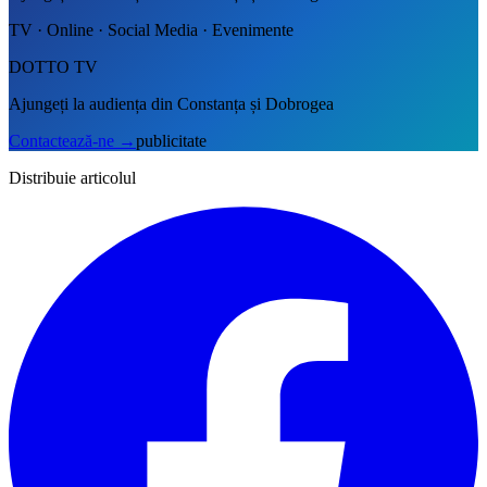
TV · Online · Social Media · Evenimente
DOTTO TV
Ajungeți la audiența din Constanța și Dobrogea
Contactează-ne
→
publicitate
Distribuie articolul