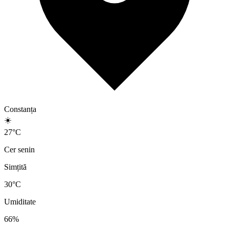
Constanța
☀️
27
°
C
Cer senin
Simțită
30
°C
Umiditate
66
%