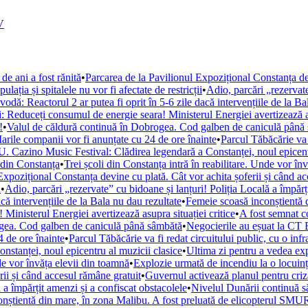
V
de ani a fost rănită
•
Parcarea de la Pavilionul Expozițional Constanța de
ația și spitalele nu vor fi afectate de restricții
•
Adio, parcări „rezervate
ă: Reactorul 2 ar putea fi oprit în 5-6 zile dacă intervențiile de la Ba
i: Reduceți consumul de energie seara! Ministerul Energiei avertizează as
!
•
Valul de căldură continuă în Dobrogea. Cod galben de caniculă până
arile companii vor fi anunțate cu 24 de ore înainte
•
Parcul Tăbăcărie va 
. Cazino Music Festival: Clădirea legendară a Constanței, noul epicent
din Constanța
•
Trei școli din Constanța intră în reabilitare. Unde vor în
Expozițional Constanța devine cu plată. Cât vor achita șoferii și când a
i
•
Adio, parcări „rezervate” cu bidoane și lanțuri! Poliția Locală a împărț
ă intervențiile de la Bala nu dau rezultate
•
Femeie scoasă inconștientă d
Ministerul Energiei avertizează asupra situației critice
•
A fost semnat c
ogea. Cod galben de caniculă până sâmbătă
•
Negocierile au eșuat la CT 
 de ore înainte
•
Parcul Tăbăcărie va fi redat circuitului public, cu o inf
tanței, noul epicentru al muzicii clasice
•
Ultima zi pentru a vedea e
nde vor învăța elevii din toamnă
•
Explozie urmată de incendiu la o locuință
rii și când accesul rămâne gratuit
•
Guvernul activează planul pentru criza
 a împărțit amenzi și a confiscat obstacolele
•
Nivelul Dunării continuă s
nștientă din mare, în zona Malibu. A fost preluată de elicopterul SM