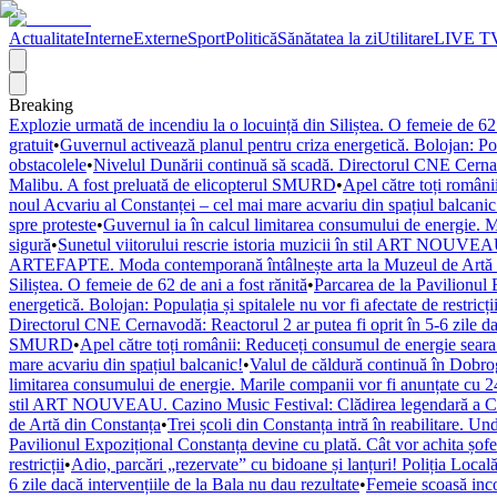
Actualitate
Interne
Externe
Sport
Politică
Sănătatea la zi
Utilitare
LIVE T
Breaking
Explozie urmată de incendiu la o locuință din Siliștea. O femeie de 62 
gratuit
•
Guvernul activează planul pentru criza energetică. Bolojan: Popul
obstacolele
•
Nivelul Dunării continuă să scadă. Directorul CNE Cernavod
Malibu. A fost preluată de elicopterul SMURD
•
Apel către toți români
noul Acvariu al Constanței – cel mai mare acvariu din spațiul balcanic
spre proteste
•
Guvernul ia în calcul limitarea consumului de energie. M
sigură
•
Sunetul viitorului rescrie istoria muzicii în stil ART NOUVEAU
ARTEFAPTE. Moda contemporană întâlnește arta la Muzeul de Artă 
Siliștea. O femeie de 62 de ani a fost rănită
•
Parcarea de la Pavilionul 
energetică. Bolojan: Populația și spitalele nu vor fi afectate de restricți
Directorul CNE Cernavodă: Reactorul 2 ar putea fi oprit în 5-6 zile dac
SMURD
•
Apel către toți românii: Reduceți consumul de energie seara! 
mare acvariu din spațiul balcanic!
•
Valul de căldură continuă în Dobr
limitarea consumului de energie. Marile companii vor fi anunțate cu 24
stil ART NOUVEAU. Cazino Music Festival: Clădirea legendară a Cons
de Artă din Constanța
•
Trei școli din Constanța intră în reabilitare. U
Pavilionul Expozițional Constanța devine cu plată. Cât vor achita șofe
restricții
•
Adio, parcări „rezervate” cu bidoane și lanțuri! Poliția Locală
6 zile dacă intervențiile de la Bala nu dau rezultate
•
Femeie scoasă inco