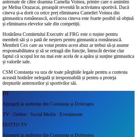
antrenate de către doamna Camelia Voinea, printre care o amintim
pe Melisa Orazacai, proaspăt revenită în activitatea sportivă. Dacă
cineva și-a dorit cu orice preț eliminarea Cameliei Voinea din
gimnastica românească, acel/acea cineva este foarte posibil să obțină
și eliminarea elevelor sale din competiții.
Hotărârea Comitetului Executiv al FRG este o rușine pentru
membrii săi și o pată de neșters pentru gimnastica românească.
Membrii Cex care au votat pentru acest abuz ar trebui să-și asume
responsabilitatea și să se retragă din funcție, întrucât devine clar
faptul că scopul lor nu mai este acela de a apăra și susține gimnastica
și valorile sale.
CSM Constanța va uza de toate pârghiile legale pentru a contesta
această hotărâre nelegală și iresponsabilă și pentru a proteja
drepturile antrenorilor și sportivilor săi.
DT
Ajungeți la audiența din Constanța și Dobrogea
TV · Online · Social Media · Evenimente
DOTTO TV
Ajungeți la audiența din Constanța și Dobrogea