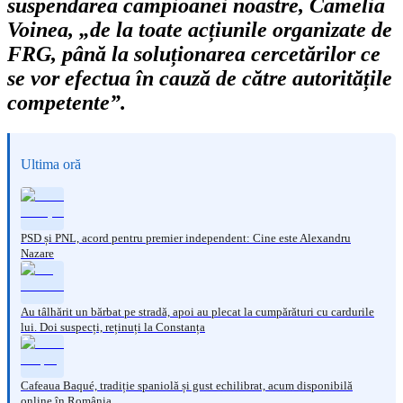
suspendarea campioanei noastre, Camelia
Voinea, „de la toate acțiunile organizate de
FRG, până la soluționarea cercetărilor ce
se vor efectua în cauză de către autoritățile
competente”.
Ultima oră
PSD și PNL, acord pentru premier independent: Cine este Alexandru
Nazare
Au tâlhărit un bărbat pe stradă, apoi au plecat la cumpărături cu cardurile
lui. Doi suspecți, reținuți la Constanța
Cafeaua Baqué, tradiție spaniolă și gust echilibrat, acum disponibilă
online în România