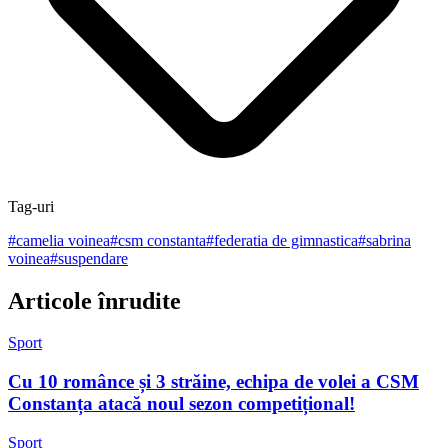
Tag-uri
#
camelia voinea
#
csm constanta
#
federatia de gimnastica
#
sabrina
voinea
#
suspendare
Articole înrudite
Sport
Cu 10 românce și 3 străine, echipa de volei a CSM
Constanța atacă noul sezon competițional!
Sport