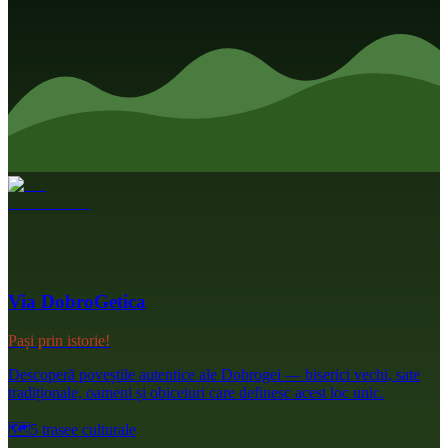
Via DobroGetica
Pași prin istorie!
Descoperă poveștile autentice ale Dobrogei — biserici vechi, sate
tradiționale, oameni și obiceiuri care definesc acest loc unic.
🗺️
5 trasee culturale