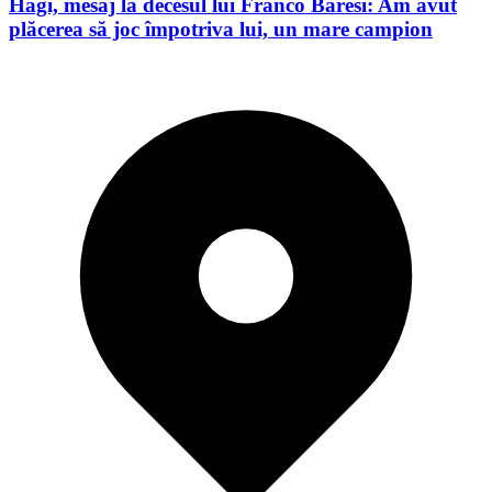
Hagi, mesaj la decesul lui Franco Baresi: Am avut
plăcerea să joc împotriva lui, un mare campion