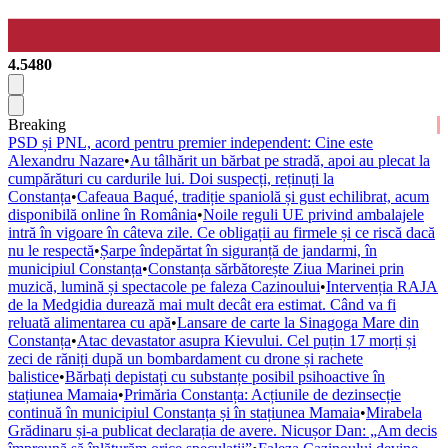
4.5480
Breaking
PSD și PNL, acord pentru premier independent: Cine este
Alexandru Nazare
•
Au tâlhărit un bărbat pe stradă, apoi au plecat la
cumpărături cu cardurile lui. Doi suspecți, reținuți la
Constanța
•
Cafeaua Baqué, tradiție spaniolă și gust echilibrat, acum
disponibilă online în România
•
Noile reguli UE privind ambalajele
intră în vigoare în câteva zile. Ce obligații au firmele și ce riscă dacă
nu le respectă
•
Șarpe îndepărtat în siguranță de jandarmi, în
municipiul Constanța
•
Constanța sărbătorește Ziua Marinei prin
muzică, lumină și spectacole pe faleza Cazinoului
•
Intervenția RAJA
de la Medgidia durează mai mult decât era estimat. Când va fi
reluată alimentarea cu apă
•
Lansare de carte la Sinagoga Mare din
Constanța
•
Atac devastator asupra Kievului. Cel puțin 17 morți și
zeci de răniți după un bombardament cu drone și rachete
balistice
•
Bărbați depistați cu substanțe posibil psihoactive în
stațiunea Mamaia
•
Primăria Constanța: Acțiunile de dezinsecție
continuă în municipiul Constanța și în stațiunea Mamaia
•
Mirabela
Grădinaru și-a publicat declarația de avere. Nicușor Dan: „Am decis