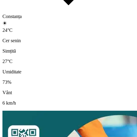
Constanța
☀️
24
°
C
Cer senin
Simțită
27
°C
Umiditate
73
%
Vânt
6
km/h