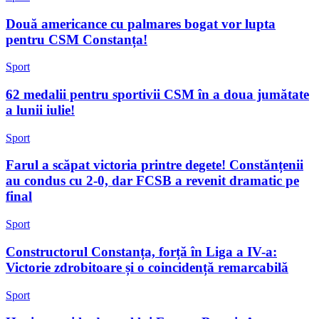
Două americance cu palmares bogat vor lupta
pentru CSM Constanța!
Sport
62 medalii pentru sportivii CSM în a doua jumătate
a lunii iulie!
Sport
Farul a scăpat victoria printre degete! Constănțenii
au condus cu 2-0, dar FCSB a revenit dramatic pe
final
Sport
Constructorul Constanța, forță în Liga a IV-a:
Victorie zdrobitoare și o coincidență remarcabilă
Sport