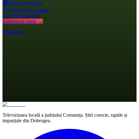
🏛️
Situri arheologice
📍
Plecare din Constanța
📱
Aplicație mobilă
Explorează rutele →
publicitate
Televiziunea locală a județului Constanța. Știri corecte, rapide și
imparțiale din Dobrogea.