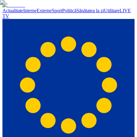
Actualitate
Interne
Externe
Sport
Politică
Sănătatea la zi
Utilitare
LIVE
TV