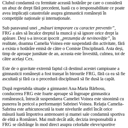
Clubul condamnă cu fermitate această hotărâre pe care o consideră
un abuz de drept fără precedent, luată cu o iresponsabilitate ce poate
avea implicații catastrofale asupra gimnasticii românești în
competițiile naționale și internaționale.
Sub paravanul unei
,,măsuri temporare cu caracter preventiv”,
FRG a ales să încalce dreptul la muncă și să ignore orice drept la
apărare. Deși s-a invocat ipocrit
,,prezumția de nevinovăție”,
în
realitate, doamna Camelia Voinea este suspendată din activitate, fără
a exista o hotărâre emisă de către o Comisie Disciplinară. Asta deși,
timp de aproape jumătate de an, aceasta este învestită, culmea, tot de
către același Cex.
Este de o gravitate extremă faptul că destinul acestei campioane a
gimnasticii românești a fost tranșat în birourile FRG, fără ca ea să fie
ascultată și fără ca o procedură disciplinară să fie dusă la capăt.
După regretabila situație a gimnastei Ana-Maria Bărbosu,
conducerea FRG este foarte aproape să îngroape gimnastica
românească, întrucât suspendarea Cameliei Voinea este sinonimă cu
punerea în pericol a performanței Sabrinei Voinea. Relația Camelia-
Sabrina este arhicunoscută la toate nivelurile astfel încât orice
măsură luată împotriva antrenoarei și mamei sale condamnă sportiva
de elită a României. Mai mult decât atât, decizia iresponsabilă a
FRG se râsfrânge în mod direct asupra celorlalte eleve/sportive