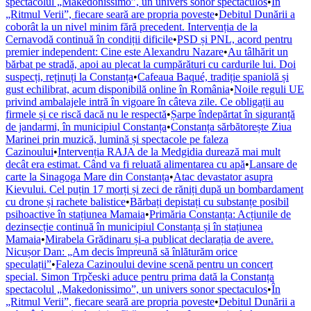
spectacolul „Makedonissimo”, un univers sonor spectaculos
•
În
„Ritmul Verii”, fiecare seară are propria poveste
•
Debitul Dunării a
coborât la un nivel minim fără precedent. Intervenția de la
Cernavodă continuă în condiții dificile
•
PSD și PNL, acord pentru
premier independent: Cine este Alexandru Nazare
•
Au tâlhărit un
bărbat pe stradă, apoi au plecat la cumpărături cu cardurile lui. Doi
suspecți, reținuți la Constanța
•
Cafeaua Baqué, tradiție spaniolă și
gust echilibrat, acum disponibilă online în România
•
Noile reguli UE
privind ambalajele intră în vigoare în câteva zile. Ce obligații au
firmele și ce riscă dacă nu le respectă
•
Șarpe îndepărtat în siguranță
de jandarmi, în municipiul Constanța
•
Constanța sărbătorește Ziua
Marinei prin muzică, lumină și spectacole pe faleza
Cazinoului
•
Intervenția RAJA de la Medgidia durează mai mult
decât era estimat. Când va fi reluată alimentarea cu apă
•
Lansare de
carte la Sinagoga Mare din Constanța
•
Atac devastator asupra
Kievului. Cel puțin 17 morți și zeci de răniți după un bombardament
cu drone și rachete balistice
•
Bărbați depistați cu substanțe posibil
psihoactive în stațiunea Mamaia
•
Primăria Constanța: Acțiunile de
dezinsecție continuă în municipiul Constanța și în stațiunea
Mamaia
•
Mirabela Grădinaru și-a publicat declarația de avere.
Nicușor Dan: „Am decis împreună să înlăturăm orice
speculații”
•
Faleza Cazinoului devine scenă pentru un concert
special. Simon Trpčeski aduce pentru prima dată la Constanța
spectacolul „Makedonissimo”, un univers sonor spectaculos
•
În
„Ritmul Verii”, fiecare seară are propria poveste
•
Debitul Dunării a