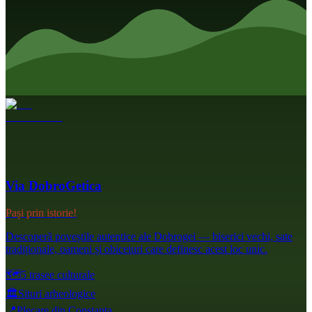
Via DobroGetica
Pași prin istorie!
Descoperă poveștile autentice ale Dobrogei — biserici vechi, sate
tradiționale, oameni și obiceiuri care definesc acest loc unic.
🗺️
5 trasee culturale
🏛️
Situri arheologice
📍
Plecare din Constanța