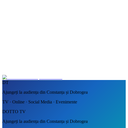
DT
Ajungeți la audiența din Constanța și Dobrogea
TV · Online · Social Media · Evenimente
DOTTO TV
Ajungeți la audiența din Constanța și Dobrogea