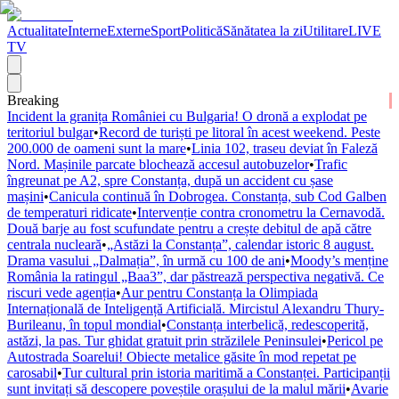
Actualitate
Interne
Externe
Sport
Politică
Sănătatea la zi
Utilitare
LIVE
TV
Breaking
Incident la granița României cu Bulgaria! O dronă a explodat pe
teritoriul bulgar
•
Record de turiști pe litoral în acest weekend. Peste
200.000 de oameni sunt la mare
•
Linia 102, traseu deviat în Faleză
Nord. Mașinile parcate blochează accesul autobuzelor
•
Trafic
îngreunat pe A2, spre Constanța, după un accident cu șase
mașini
•
Canicula continuă în Dobrogea. Constanța, sub Cod Galben
de temperaturi ridicate
•
Intervenție contra cronometru la Cernavodă.
Două barje au fost scufundate pentru a crește debitul de apă către
centrala nucleară
•
„Astăzi la Constanța”, calendar istoric 8 august.
Drama vasului „Dalmația”, în urmă cu 100 de ani
•
Moody’s menține
România la ratingul „Baa3”, dar păstrează perspectiva negativă. Ce
riscuri vede agenția
•
Aur pentru Constanța la Olimpiada
Internațională de Inteligență Artificială. Mircistul Alexandru Thury-
Burileanu, în topul mondial
•
Constanța interbelică, redescoperită,
astăzi, la pas. Tur ghidat gratuit prin străzilele Peninsulei
•
Pericol pe
Autostrada Soarelui! Obiecte metalice găsite în mod repetat pe
carosabil
•
Tur cultural prin istoria maritimă a Constanței. Participanții
sunt invitați să descopere poveștile orașului de la malul mării
•
Avarie