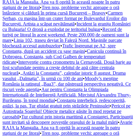
RAJA la Mangalia. Apa va fi oprită în această noapte în patru
stațiuni de pe litoral
•
Tren nou, probleme vechi: aproape o oră
întârziere și căldură în prima cursă București – Brașov
•
Carmen
Șerban, cu mașina într-un crater format pe Bulevardul Eroilor din
București. Artista a scăpat nevătămată
•
Incident la granița României
cu Bulgaria! O dronă a explodat pe teritoriul bulgar
•
Record de
turiști pe litoral în acest weekend. Peste 200.000 de oameni sunt la
mare
•
Linia 102, traseu deviat în Faleză Nord. Mașinile parcate
blochează accesul autobuzelor
•
Trafic îngreunat pe A2, spre
Constanța, după un accident cu șase mașini
•
Canicula continuă în
Dobrogea. Constanța, sub Cod Galben de temperaturi
ridicate
•
Intervenție contra cronometru la Cernavodă. Două barje au
fost scufundate pentru a crește debitul de apă către centrala
nucleară
•
„Astăzi la Constanța”, calendar istoric 8 august. Drama
vasului „Dalmația”, în urmă cu 100 de ani
•
Moody’s menține
România la ratingul „Baa3”, dar păstrează perspectiva negativă. Ce
riscuri vede agenția
•
Aur pentru Constanța la Olimpiada
Internațională de Inteligență Artificială. Mircistul Alexandru Thury-
Burileanu, în topul mondial
•
Constanța interbelică, redescoperită,
astăzi, la pas. Tur ghidat gratuit prin străzilele Peninsulei
•
Pericol pe
Autostrada Soarelui! Obiecte metalice găsite în mod repetat pe
carosabil
•
Tur cultural prin istoria maritimă a Constanței. Participanții
sunt invitați să descopere poveștile orașului de la malul mării
•
Avarie
RAJA la Mangalia. Apa va fi oprită în această noapte în patru
stațiuni de pe litoral
•
Tren nou, probleme vechi: aproape o oră