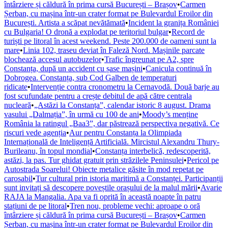
întârziere și căldură în prima cursă București – Brașov
•
Carmen
Șerban, cu mașina într-un crater format pe Bulevardul Eroilor din
București. Artista a scăpat nevătămată
•
Incident la granița României
cu Bulgaria! O dronă a explodat pe teritoriul bulgar
•
Record de
turiști pe litoral în acest weekend. Peste 200.000 de oameni sunt la
mare
•
Linia 102, traseu deviat în Faleză Nord. Mașinile parcate
blochează accesul autobuzelor
•
Trafic îngreunat pe A2, spre
Constanța, după un accident cu șase mașini
•
Canicula continuă în
Dobrogea. Constanța, sub Cod Galben de temperaturi
ridicate
•
Intervenție contra cronometru la Cernavodă. Două barje au
fost scufundate pentru a crește debitul de apă către centrala
nucleară
•
„Astăzi la Constanța”, calendar istoric 8 august. Drama
vasului „Dalmația”, în urmă cu 100 de ani
•
Moody’s menține
România la ratingul „Baa3”, dar păstrează perspectiva negativă. Ce
riscuri vede agenția
•
Aur pentru Constanța la Olimpiada
Internațională de Inteligență Artificială. Mircistul Alexandru Thury-
Burileanu, în topul mondial
•
Constanța interbelică, redescoperită,
astăzi, la pas. Tur ghidat gratuit prin străzilele Peninsulei
•
Pericol pe
Autostrada Soarelui! Obiecte metalice găsite în mod repetat pe
carosabil
•
Tur cultural prin istoria maritimă a Constanței. Participanții
sunt invitați să descopere poveștile orașului de la malul mării
•
Avarie
RAJA la Mangalia. Apa va fi oprită în această noapte în patru
stațiuni de pe litoral
•
Tren nou, probleme vechi: aproape o oră
întârziere și căldură în prima cursă București – Brașov
•
Carmen
Șerban, cu mașina într-un crater format pe Bulevardul Eroilor din