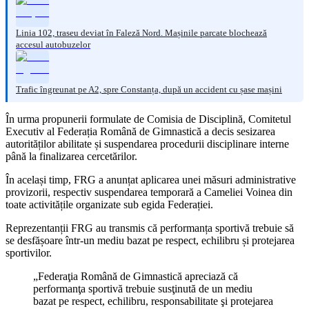
Linia 102, traseu deviat în Faleză Nord. Mașinile parcate blochează
accesul autobuzelor
Trafic îngreunat pe A2, spre Constanța, după un accident cu șase mașini
În urma propunerii formulate de Comisia de Disciplină, Comitetul
Executiv al Federația Română de Gimnastică a decis sesizarea
autorităților abilitate și suspendarea procedurii disciplinare interne
până la finalizarea cercetărilor.
În același timp, FRG a anunțat aplicarea unei măsuri administrative
provizorii, respectiv suspendarea temporară a Cameliei Voinea din
toate activitățile organizate sub egida Federației.
Reprezentanții FRG au transmis că performanța sportivă trebuie să
se desfășoare într-un mediu bazat pe respect, echilibru și protejarea
sportivilor.
„Federaţia Română de Gimnastică apreciază că
performanţa sportivă trebuie susţinută de un mediu
bazat pe respect, echilibru, responsabilitate şi protejarea