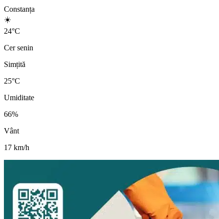
Constanța
☀️
24
°
C
Cer senin
Simțită
25
°C
Umiditate
66
%
Vânt
17
km/h