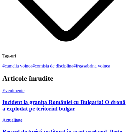
Tag-uri
#
camelia voinea
#
comisia de disciplina
#
frg
#
sabrina voinea
Articole înrudite
Evenimente
Incident la granița României cu Bulgaria! O dronă
a explodat pe teritoriul bulgar
Actualitate
Record de turiști pe litoral în acest weekend. Peste