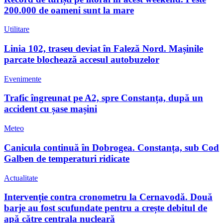
200.000 de oameni sunt la mare
Utilitare
Linia 102, traseu deviat în Faleză Nord. Mașinile
parcate blochează accesul autobuzelor
Evenimente
Trafic îngreunat pe A2, spre Constanța, după un
accident cu șase mașini
Meteo
Canicula continuă în Dobrogea. Constanța, sub Cod
Galben de temperaturi ridicate
Actualitate
Intervenție contra cronometru la Cernavodă. Două
barje au fost scufundate pentru a crește debitul de
apă către centrala nucleară