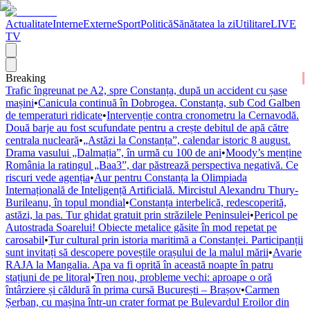
Actualitate
Interne
Externe
Sport
Politică
Sănătatea la zi
Utilitare
LIVE
TV
Breaking
Trafic îngreunat pe A2, spre Constanța, după un accident cu șase
mașini
•
Canicula continuă în Dobrogea. Constanța, sub Cod Galben
de temperaturi ridicate
•
Intervenție contra cronometru la Cernavodă.
Două barje au fost scufundate pentru a crește debitul de apă către
centrala nucleară
•
„Astăzi la Constanța”, calendar istoric 8 august.
Drama vasului „Dalmația”, în urmă cu 100 de ani
•
Moody’s menține
România la ratingul „Baa3”, dar păstrează perspectiva negativă. Ce
riscuri vede agenția
•
Aur pentru Constanța la Olimpiada
Internațională de Inteligență Artificială. Mircistul Alexandru Thury-
Burileanu, în topul mondial
•
Constanța interbelică, redescoperită,
astăzi, la pas. Tur ghidat gratuit prin străzilele Peninsulei
•
Pericol pe
Autostrada Soarelui! Obiecte metalice găsite în mod repetat pe
carosabil
•
Tur cultural prin istoria maritimă a Constanței. Participanții
sunt invitați să descopere poveștile orașului de la malul mării
•
Avarie
RAJA la Mangalia. Apa va fi oprită în această noapte în patru
stațiuni de pe litoral
•
Tren nou, probleme vechi: aproape o oră
întârziere și căldură în prima cursă București – Brașov
•
Carmen
Șerban, cu mașina într-un crater format pe Bulevardul Eroilor din