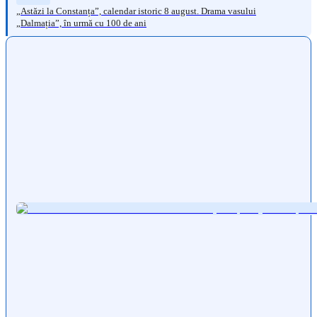
„Astăzi la Constanța”, calendar istoric 8 august. Drama vasului
„Dalmația”, în urmă cu 100 de ani