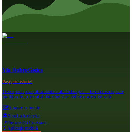
Via DobroGetica
Pași prin istorie!
Descoperă poveștile autentice ale Dobrogei — biserici vechi, sate
tradiționale, oameni și obiceiuri care definesc acest loc unic.
🗺️
5 trasee culturale
🏛️
Situri arheologice
📍
Plecare din Constanța
📱
Aplicație mobilă