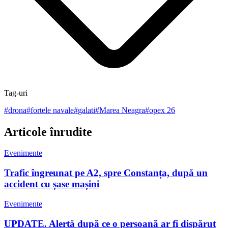
Tag-uri
#
drona
#
fortele navale
#
galati
#
Marea Neagra
#
opex 26
Articole înrudite
Evenimente
Trafic îngreunat pe A2, spre Constanța, după un
accident cu șase mașini
Evenimente
UPDATE. Alertă după ce o persoană ar fi dispărut