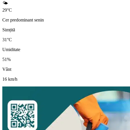
🌤️
29
°
C
Cer predominant senin
Simțită
31
°C
Umiditate
51
%
Vânt
16
km/h