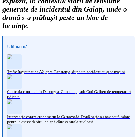
explozii, în contextul stării de tensiune
generate de incidentul din Galați, unde o
dronă s-a prăbușit peste un bloc de
locuințe.
Ultima oră
Trafic îngreunat pe A2, spre Constanța, după un accident cu șase mașini
Canicula continuă în Dobrogea. Constanța, sub Cod Galben de temperaturi
ridicate
Intervenție contra cronometru la Cernavodă. Două barje au fost scufundate
pentru a crește debitul de apă către centrala nucleară