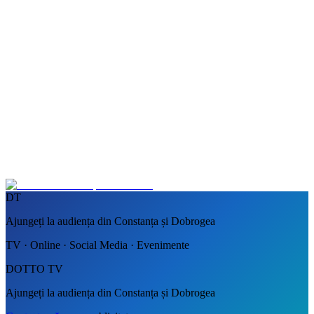
DT
Ajungeți la audiența din Constanța și Dobrogea
TV · Online · Social Media · Evenimente
DOTTO TV
Ajungeți la audiența din Constanța și Dobrogea