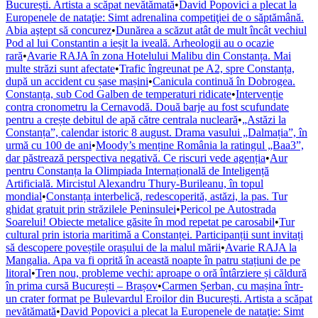
București. Artista a scăpat nevătămată
•
David Popovici a plecat la
Europenele de nataţie: Simt adrenalina competiţiei de o săptămână.
Abia aştept să concurez
•
Dunărea a scăzut atât de mult încât vechiul
Pod al lui Constantin a ieșit la iveală. Arheologii au o ocazie
rară
•
Avarie RAJA în zona Hotelului Malibu din Constanța. Mai
multe străzi sunt afectate
•
Trafic îngreunat pe A2, spre Constanța,
după un accident cu șase mașini
•
Canicula continuă în Dobrogea.
Constanța, sub Cod Galben de temperaturi ridicate
•
Intervenție
contra cronometru la Cernavodă. Două barje au fost scufundate
pentru a crește debitul de apă către centrala nucleară
•
„Astăzi la
Constanța”, calendar istoric 8 august. Drama vasului „Dalmația”, în
urmă cu 100 de ani
•
Moody’s menține România la ratingul „Baa3”,
dar păstrează perspectiva negativă. Ce riscuri vede agenția
•
Aur
pentru Constanța la Olimpiada Internațională de Inteligență
Artificială. Mircistul Alexandru Thury-Burileanu, în topul
mondial
•
Constanța interbelică, redescoperită, astăzi, la pas. Tur
ghidat gratuit prin străzilele Peninsulei
•
Pericol pe Autostrada
Soarelui! Obiecte metalice găsite în mod repetat pe carosabil
•
Tur
cultural prin istoria maritimă a Constanței. Participanții sunt invitați
să descopere poveștile orașului de la malul mării
•
Avarie RAJA la
Mangalia. Apa va fi oprită în această noapte în patru stațiuni de pe
litoral
•
Tren nou, probleme vechi: aproape o oră întârziere și căldură
în prima cursă București – Brașov
•
Carmen Șerban, cu mașina într-
un crater format pe Bulevardul Eroilor din București. Artista a scăpat
nevătămată
•
David Popovici a plecat la Europenele de nataţie: Simt