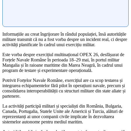
Informațiile au creat îngrijorare în rândul populației, însă autoritățile
militare transmit că nu a fost vorba despre un incident real, ci despre
activități planificate în cadrul unui exercițiu militar.
Este vorba despre exercițiul multinațional OPEX 26, desfășurat de
Forțele Navale Române în perioada 18–29 mai, în portul militar
Mangalia și în raioane maritime din Marea Neagră, în cadrul unui
program de testare și experimentare operațională.
Potrivit Forțelor Navale Române, exercițiul are ca scop testarea și
integrarea echipamentelor fără pilot în operațiuni navale, precum și
consolidarea interoperabilității cu structuri militare din state aliate și
partenere.
La activități participă militari și specialiști din România, Bulgaria,
Canada, Portugalia, Statele Unite ale Americii și Turcia, alături de
reprezentanți ai unor companii civile implicate în dezvoltarea
sistemelor autonome pentru mediul maritim.