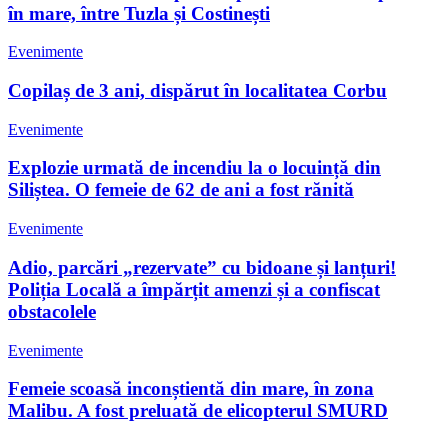
în mare, între Tuzla și Costinești
Evenimente
Copilaș de 3 ani, dispărut în localitatea Corbu
Evenimente
Explozie urmată de incendiu la o locuință din
Siliștea. O femeie de 62 de ani a fost rănită
Evenimente
Adio, parcări „rezervate” cu bidoane și lanțuri!
Poliția Locală a împărțit amenzi și a confiscat
obstacolele
Evenimente
Femeie scoasă inconștientă din mare, în zona
Malibu. A fost preluată de elicopterul SMURD