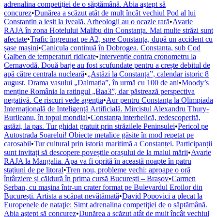
adrenalina competiţiei de o săptămână. Abia aştept să
concurez
•
Dunărea a scăzut atât de mult încât vechiul Pod al lui
Constantin a ieșit la iveală. Arheologii au o ocazie rară
•
Avarie
RAJA în zona Hotelului Malibu din Constanța. Mai multe străzi sunt
afectate
•
Trafic îngreunat pe A2, spre Constanța, după un accident cu
șase mașini
•
Canicula continuă în Dobrogea. Constanța, sub Cod
Galben de temperaturi ridicate
•
Intervenție contra cronometru la
Cernavodă. Două barje au fost scufundate pentru a crește debitul de
apă către centrala nucleară
•
„Astăzi la Constanța”, calendar istoric 8
august. Drama vasului „Dalmația”, în urmă cu 100 de ani
•
Moody’s
menține România la ratingul „Baa3”, dar păstrează perspectiva
negativă. Ce riscuri vede agenția
•
Aur pentru Constanța la Olimpiada
Internațională de Inteligență Artificială. Mircistul Alexandru Thury-
Burileanu, în topul mondial
•
Constanța interbelică, redescoperită,
astăzi, la pas. Tur ghidat gratuit prin străzilele Peninsulei
•
Pericol pe
Autostrada Soarelui! Obiecte metalice găsite în mod repetat pe
carosabil
•
Tur cultural prin istoria maritimă a Constanței. Participanții
sunt invitați să descopere poveștile orașului de la malul mării
•
Avarie
RAJA la Mangalia. Apa va fi oprită în această noapte în patru
stațiuni de pe litoral
•
Tren nou, probleme vechi: aproape o oră
întârziere și căldură în prima cursă București – Brașov
•
Carmen
Șerban, cu mașina într-un crater format pe Bulevardul Eroilor din
București. Artista a scăpat nevătămată
•
David Popovici a plecat la
Europenele de nataţie: Simt adrenalina competiţiei de o săptămână.
Abia aştept să concurez
•
Dunărea a scăzut atât de mult încât vechiul