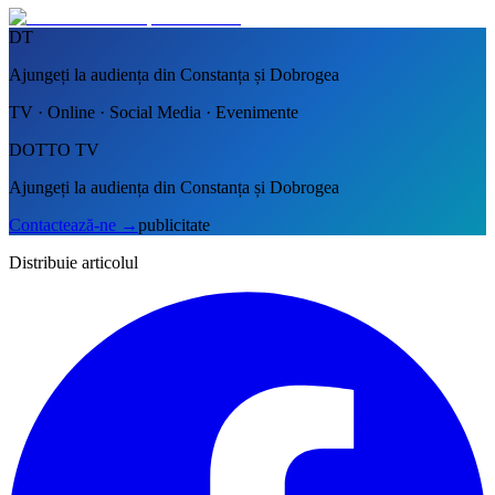
DT
Ajungeți la audiența din Constanța și Dobrogea
TV · Online · Social Media · Evenimente
DOTTO TV
Ajungeți la audiența din Constanța și Dobrogea
Contactează-ne
→
publicitate
Distribuie articolul