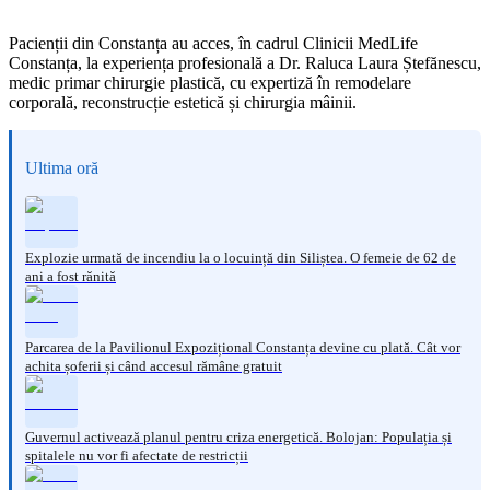
Pacienții din Constanța au acces, în cadrul Clinicii MedLife
Constanța, la experiența profesională a Dr. Raluca Laura Ștefănescu,
medic primar chirurgie plastică, cu expertiză în remodelare
corporală, reconstrucție estetică și chirurgia mâinii.
Ultima oră
Explozie urmată de incendiu la o locuință din Siliștea. O femeie de 62 de
ani a fost rănită
Parcarea de la Pavilionul Expozițional Constanța devine cu plată. Cât vor
achita șoferii și când accesul rămâne gratuit
Guvernul activează planul pentru criza energetică. Bolojan: Populația și
spitalele nu vor fi afectate de restricții