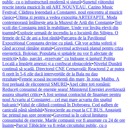
public, cu o infrastructură modernă și sigură
•
Sunetul viitorului
rescrie istoria muzicii în stil ART NOUVEAU. Cazino Music
Festival: Clădirea legendară a Constanței, noul epicentru al muzicii
clasice
•
Ultima zi pentru a vedea expoziția ARTEFAPTE. Moda
contemporană întâlnește arta la Muzeul de Artă din Constanța
•
Trei
școli din Constanța intră în reabilitare. Unde vor învăța elevii din
toamnă
•
Explozie urmată de incendiu la o locuință din Siliștea. O
femeie de 62 de ani a fost rănită
•
Parcarea de la Pavilionul
Expozițional Constanța devine cu plată. Cât vor achita șoferii și
când accesul rămâne gratuit
•
Guvernul activează planul pentru criza
energetică. Bolojan: Populația și spitalele nu vor fi afectate de
restricții
•
Adio, parcări „rezervate” cu bidoane și lanțuri! Poliția
Locală a împărțit amenzi și a confiscat obstacolele
•
Nivelul Dunării
continuă să scadă. Directorul CNE Cernavodă: Reactorul 2 ar putea
fi oprit în 5-6 zile dacă intervențiile de la Bala nu dau
rezultate
•
Femeie scoasă inconștientă din mare, în zona Malibu. A
fost preluată de elicopterul SMURD
•
Apel către toți românii:
Reduceți consumul de energie seara! Ministerul Energiei avertizează
asupra situației critice
•
A fost semnat contractul de finanțare pentru
noul Acvariu al Constanței – cel mai mare acvariu din spațiul
balcanic!
•
Valul de căldură continuă în Dobrogea. Cod galben de
caniculă până sâmbătă
•
Negocierile au eșuat la CT BUS. Angajații
fac primul pas spre proteste
•
Guvernul ia în calcul limitarea
consumului de energie. Marile companii vor fi anunțate cu 24 de ore
înainte
•
Parcul Tăbăcărie va fi redat circuitului public, cu o