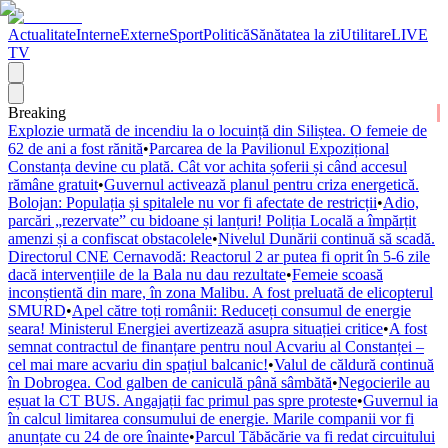
Actualitate
Interne
Externe
Sport
Politică
Sănătatea la zi
Utilitare
LIVE
TV
Breaking
Explozie urmată de incendiu la o locuință din Siliștea. O femeie de
62 de ani a fost rănită
•
Parcarea de la Pavilionul Expozițional
Constanța devine cu plată. Cât vor achita șoferii și când accesul
rămâne gratuit
•
Guvernul activează planul pentru criza energetică.
Bolojan: Populația și spitalele nu vor fi afectate de restricții
•
Adio,
parcări „rezervate” cu bidoane și lanțuri! Poliția Locală a împărțit
amenzi și a confiscat obstacolele
•
Nivelul Dunării continuă să scadă.
Directorul CNE Cernavodă: Reactorul 2 ar putea fi oprit în 5-6 zile
dacă intervențiile de la Bala nu dau rezultate
•
Femeie scoasă
inconștientă din mare, în zona Malibu. A fost preluată de elicopterul
SMURD
•
Apel către toți românii: Reduceți consumul de energie
seara! Ministerul Energiei avertizează asupra situației critice
•
A fost
semnat contractul de finanțare pentru noul Acvariu al Constanței –
cel mai mare acvariu din spațiul balcanic!
•
Valul de căldură continuă
în Dobrogea. Cod galben de caniculă până sâmbătă
•
Negocierile au
eșuat la CT BUS. Angajații fac primul pas spre proteste
•
Guvernul ia
în calcul limitarea consumului de energie. Marile companii vor fi
anunțate cu 24 de ore înainte
•
Parcul Tăbăcărie va fi redat circuitului