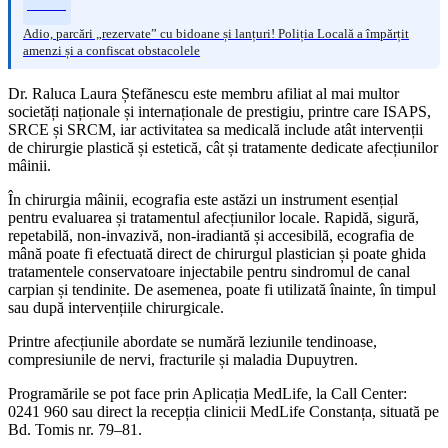
Adio, parcări „rezervate” cu bidoane și lanțuri! Poliția Locală a împărțit
amenzi și a confiscat obstacolele
Dr. Raluca Laura Ștefănescu este membru afiliat al mai multor
societăți naționale și internaționale de prestigiu, printre care ISAPS,
SRCE și SRCM, iar activitatea sa medicală include atât intervenții
de chirurgie plastică și estetică, cât și tratamente dedicate afecțiunilor
mâinii.
În chirurgia mâinii, ecografia este astăzi un instrument esențial
pentru evaluarea și tratamentul afecțiunilor locale. Rapidă, sigură,
repetabilă, non-invazivă, non-iradiantă și accesibilă, ecografia de
mână poate fi efectuată direct de chirurgul plastician și poate ghida
tratamentele conservatoare injectabile pentru sindromul de canal
carpian și tendinite. De asemenea, poate fi utilizată înainte, în timpul
sau după intervențiile chirurgicale.
Printre afecțiunile abordate se numără leziunile tendinoase,
compresiunile de nervi, fracturile și maladia Dupuytren.
Programările se pot face prin Aplicația MedLife, la Call Center:
0241 960 sau direct la recepția clinicii MedLife Constanța, situată pe
Bd. Tomis nr. 79–81.