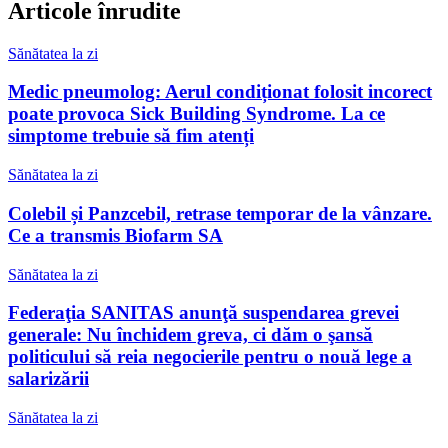
Articole înrudite
Sănătatea la zi
Medic pneumolog: Aerul condiționat folosit incorect
poate provoca Sick Building Syndrome. La ce
simptome trebuie să fim atenți
Sănătatea la zi
Colebil și Panzcebil, retrase temporar de la vânzare.
Ce a transmis Biofarm SA
Sănătatea la zi
Federaţia SANITAS anunţă suspendarea grevei
generale: Nu închidem greva, ci dăm o şansă
politicului să reia negocierile pentru o nouă lege a
salarizării
Sănătatea la zi