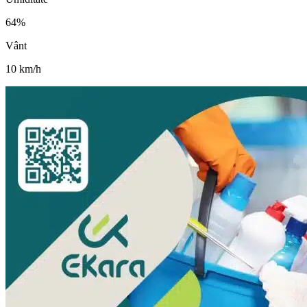
64
%
Vânt
10
km/h