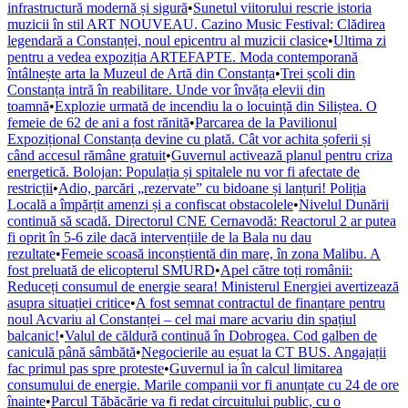
infrastructură modernă și sigură
•
Sunetul viitorului rescrie istoria
muzicii în stil ART NOUVEAU. Cazino Music Festival: Clădirea
legendară a Constanței, noul epicentru al muzicii clasice
•
Ultima zi
pentru a vedea expoziția ARTEFAPTE. Moda contemporană
întâlnește arta la Muzeul de Artă din Constanța
•
Trei școli din
Constanța intră în reabilitare. Unde vor învăța elevii din
toamnă
•
Explozie urmată de incendiu la o locuință din Siliștea. O
femeie de 62 de ani a fost rănită
•
Parcarea de la Pavilionul
Expozițional Constanța devine cu plată. Cât vor achita șoferii și
când accesul rămâne gratuit
•
Guvernul activează planul pentru criza
energetică. Bolojan: Populația și spitalele nu vor fi afectate de
restricții
•
Adio, parcări „rezervate” cu bidoane și lanțuri! Poliția
Locală a împărțit amenzi și a confiscat obstacolele
•
Nivelul Dunării
continuă să scadă. Directorul CNE Cernavodă: Reactorul 2 ar putea
fi oprit în 5-6 zile dacă intervențiile de la Bala nu dau
rezultate
•
Femeie scoasă inconștientă din mare, în zona Malibu. A
fost preluată de elicopterul SMURD
•
Apel către toți românii:
Reduceți consumul de energie seara! Ministerul Energiei avertizează
asupra situației critice
•
A fost semnat contractul de finanțare pentru
noul Acvariu al Constanței – cel mai mare acvariu din spațiul
balcanic!
•
Valul de căldură continuă în Dobrogea. Cod galben de
caniculă până sâmbătă
•
Negocierile au eșuat la CT BUS. Angajații
fac primul pas spre proteste
•
Guvernul ia în calcul limitarea
consumului de energie. Marile companii vor fi anunțate cu 24 de ore
înainte
•
Parcul Tăbăcărie va fi redat circuitului public, cu o