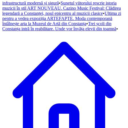
infrastructură modernă și sigură
•
Sunetul viitorului rescrie istoria
muzicii în stil ART NOUVEAU. Cazino Music Festival: Clădirea
legendară a Constanței, noul epicentru al muzicii clasice
•
Ultima zi
pentru a vedea expoziția ARTEFAPTE. Moda contemporană
întâlnește arta la Muzeul de Artă din Constanța
•
Trei școli din
Constanța intră în reabilitare. Unde vor învăța elevii din toamnă
•