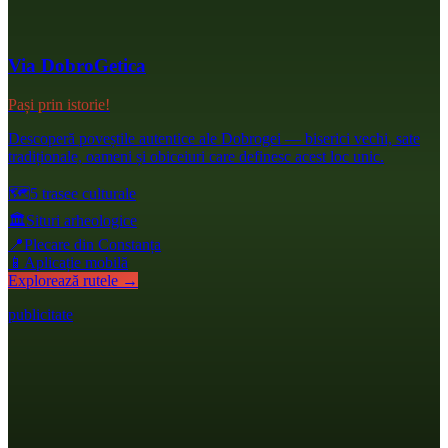
Via DobroGetica
Pași prin istorie!
Descoperă poveștile autentice ale Dobrogei — biserici vechi, sate
tradiționale, oameni și obiceiuri care definesc acest loc unic.
🗺️
5 trasee culturale
🏛️
Situri arheologice
📍
Plecare din Constanța
📱
Aplicație mobilă
Explorează rutele →
publicitate