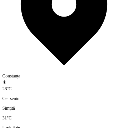
Constanța
☀️
28
°
C
Cer senin
Simțită
31
°C
Umiditate