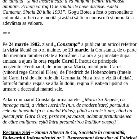
de lămâiţă” şi mă însărcinează a vă mulţumi pentru frumoasa
amintire. Primiţi vă rog D-le salutările mele distinse. Adela
Cantemir, Sinaia 20 iulie 1931”
. Gogu Botea a fost o personalitate
culturală a urbei care merită și astăzi să fie recunoscută și onorată la
adevărata sa valoare.
***
Pe
24 martie 1902
, ziarul
„Constanța”
a publicat un articol referitor
la
vizita
făcută cu o zi înainte, pe
23 martie
, la Constanța, de o parte
din membrii familiei refale a României. La ora 2 și jumătate după-
amiaza, a ajuns în oraș
regele Carol I
, însoțit de principele
moștenitor Ferdinand, de principesa Maria, micul prinț Carol
(viitorul rege Carol al II-lea), de Friedrich de Hohenzolern (fratele
lui Carol I) și de alte rude din Germania. Nu a fost o vizită oficială,
întrucât familia regală se afla în doliu, regina Elisabeta lipsind ca
urmare a decesului mamei sale.
Aflăm din ziarul Constanța următoarele:
„Măria Sa Regele, cu
întreaga suită, a vizitat lucrările (n.n. de modernizare) portului și
cele ale tunelului (n.n. tunelul Palas), până la orele 5 pm, când au
plecat prin Gara Oraș, peste tot pavoazat, aclamat pretudindenea
de către mulțimea eșită întru preamărirea înalților oaspeți
”.
Reclama zilei
– Simon Alperin & Co, Societate în comandită,
Bulevardul Independenței nr.3. Reprezentant depozitar al Fabricei