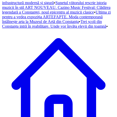
infrastructură modernă și sigură
•
Sunetul viitorului rescrie istoria
muzicii în stil ART NOUVEAU. Cazino Music Festival: Clădirea
legendară a Constanței, noul epicentru al muzicii clasice
•
Ultima zi
pentru a vedea expoziția ARTEFAPTE. Moda contemporană
întâlnește arta la Muzeul de Artă din Constanța
•
Trei școli din
Constanța intră în reabilitare. Unde vor învăța elevii din toamnă
•