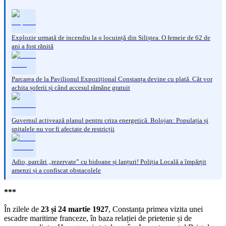
Explozie urmată de incendiu la o locuință din Siliștea. O femeie de 62 de
ani a fost rănită
Parcarea de la Pavilionul Expozițional Constanța devine cu plată. Cât vor
achita șoferii și când accesul rămâne gratuit
Guvernul activează planul pentru criza energetică. Bolojan: Populația și
spitalele nu vor fi afectate de restricții
Adio, parcări „rezervate” cu bidoane și lanțuri! Poliția Locală a împărțit
amenzi și a confiscat obstacolele
***
În zilele de
23 și 24 martie 1927
, Constanța primea vizita unei
escadre maritime franceze, în baza relației de prietenie și de