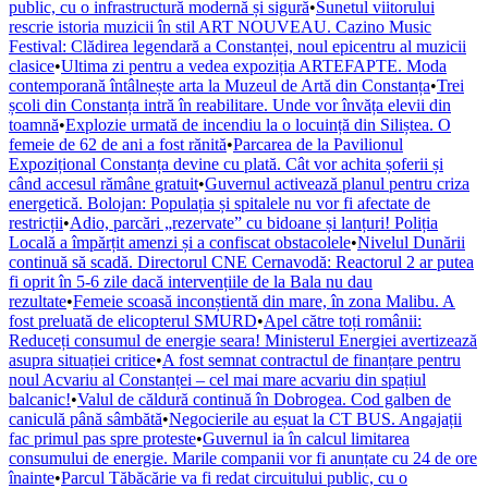
public, cu o infrastructură modernă și sigură
•
Sunetul viitorului
rescrie istoria muzicii în stil ART NOUVEAU. Cazino Music
Festival: Clădirea legendară a Constanței, noul epicentru al muzicii
clasice
•
Ultima zi pentru a vedea expoziția ARTEFAPTE. Moda
contemporană întâlnește arta la Muzeul de Artă din Constanța
•
Trei
școli din Constanța intră în reabilitare. Unde vor învăța elevii din
toamnă
•
Explozie urmată de incendiu la o locuință din Siliștea. O
femeie de 62 de ani a fost rănită
•
Parcarea de la Pavilionul
Expozițional Constanța devine cu plată. Cât vor achita șoferii și
când accesul rămâne gratuit
•
Guvernul activează planul pentru criza
energetică. Bolojan: Populația și spitalele nu vor fi afectate de
restricții
•
Adio, parcări „rezervate” cu bidoane și lanțuri! Poliția
Locală a împărțit amenzi și a confiscat obstacolele
•
Nivelul Dunării
continuă să scadă. Directorul CNE Cernavodă: Reactorul 2 ar putea
fi oprit în 5-6 zile dacă intervențiile de la Bala nu dau
rezultate
•
Femeie scoasă inconștientă din mare, în zona Malibu. A
fost preluată de elicopterul SMURD
•
Apel către toți românii:
Reduceți consumul de energie seara! Ministerul Energiei avertizează
asupra situației critice
•
A fost semnat contractul de finanțare pentru
noul Acvariu al Constanței – cel mai mare acvariu din spațiul
balcanic!
•
Valul de căldură continuă în Dobrogea. Cod galben de
caniculă până sâmbătă
•
Negocierile au eșuat la CT BUS. Angajații
fac primul pas spre proteste
•
Guvernul ia în calcul limitarea
consumului de energie. Marile companii vor fi anunțate cu 24 de ore
înainte
•
Parcul Tăbăcărie va fi redat circuitului public, cu o