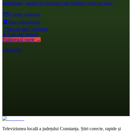
tradiționale, oameni și obiceiuri care definesc acest loc unic.
🗺️
5 trasee culturale
🏛️
Situri arheologice
📍
Plecare din Constanța
📱
Aplicație mobilă
Explorează rutele →
publicitate
Televiziunea locală a județului Constanța. Știri corecte, rapide și