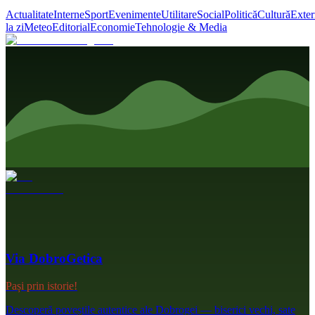
Actualitate
Interne
Sport
Evenimente
Utilitare
Social
Politică
Cultură
Exter
la zi
Meteo
Editorial
Economie
Tehnologie & Media
Via DobroGetica
Pași prin istorie!
Descoperă poveștile autentice ale Dobrogei — biserici vechi, sate