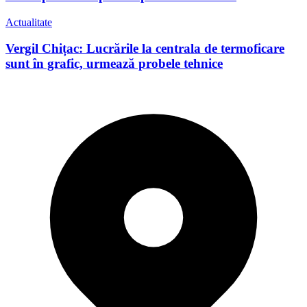
Actualitate
Vergil Chițac: Lucrările la centrala de termoficare
sunt în grafic, urmează probele tehnice