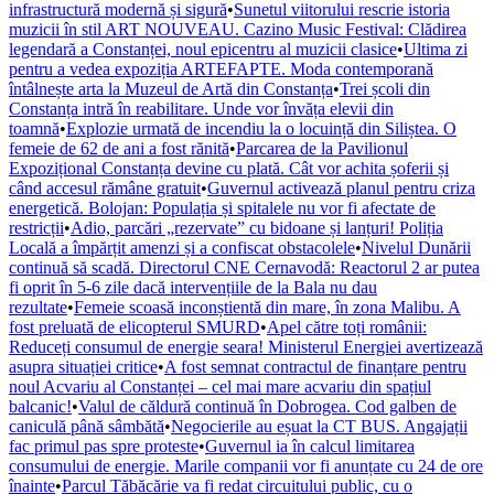
infrastructură modernă și sigură
•
Sunetul viitorului rescrie istoria
muzicii în stil ART NOUVEAU. Cazino Music Festival: Clădirea
legendară a Constanței, noul epicentru al muzicii clasice
•
Ultima zi
pentru a vedea expoziția ARTEFAPTE. Moda contemporană
întâlnește arta la Muzeul de Artă din Constanța
•
Trei școli din
Constanța intră în reabilitare. Unde vor învăța elevii din
toamnă
•
Explozie urmată de incendiu la o locuință din Siliștea. O
femeie de 62 de ani a fost rănită
•
Parcarea de la Pavilionul
Expozițional Constanța devine cu plată. Cât vor achita șoferii și
când accesul rămâne gratuit
•
Guvernul activează planul pentru criza
energetică. Bolojan: Populația și spitalele nu vor fi afectate de
restricții
•
Adio, parcări „rezervate” cu bidoane și lanțuri! Poliția
Locală a împărțit amenzi și a confiscat obstacolele
•
Nivelul Dunării
continuă să scadă. Directorul CNE Cernavodă: Reactorul 2 ar putea
fi oprit în 5-6 zile dacă intervențiile de la Bala nu dau
rezultate
•
Femeie scoasă inconștientă din mare, în zona Malibu. A
fost preluată de elicopterul SMURD
•
Apel către toți românii:
Reduceți consumul de energie seara! Ministerul Energiei avertizează
asupra situației critice
•
A fost semnat contractul de finanțare pentru
noul Acvariu al Constanței – cel mai mare acvariu din spațiul
balcanic!
•
Valul de căldură continuă în Dobrogea. Cod galben de
caniculă până sâmbătă
•
Negocierile au eșuat la CT BUS. Angajații
fac primul pas spre proteste
•
Guvernul ia în calcul limitarea
consumului de energie. Marile companii vor fi anunțate cu 24 de ore
înainte
•
Parcul Tăbăcărie va fi redat circuitului public, cu o