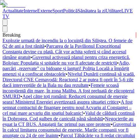
Actualitate
Interne
Externe
Sport
Politică
Sănătatea la zi
Utilitare
LIVE
TV
Breaking
Explozie urmată de incendiu la o locuință din Siliștea. O femeie de
62 de ani a fost rănită
•
Parcarea de la Pavilionul Expozițional
Constanța devine cu plată. Cât vor achita șoferii și când accesul
rămâne gratuit
•
Guvernul activează planul pentru criza energetică.
Bolojan: Populația și spitalele nu vor fi afectate de restricții
•
Adio,
parcări „rezervate” cu bidoane și lanțuri! Poliția Locală a împărțit
amenzi și a confiscat obstacolele
•
Nivelul Dunării continuă să scadă.
Directorul CNE Cernavodă: Reactorul 2 ar putea fi oprit în 5-6 zile
dacă intervențiile de la Bala nu dau rezultate
•
Femeie scoasă
inconștientă din mare, în zona Malibu. A fost preluată de elicopterul
SMURD
•
Apel către toți românii: Reduceți consumul de energie
seara! Ministerul Energiei avertizează asupra situației critice
•
A fost
semnat contractul de finanțare pentru noul Acvariu al Constanței –
cel mai mare acvariu din spațiul balcanic!
•
Valul de căldură continuă
în Dobrogea. Cod galben de caniculă până sâmbătă
•
Negocierile au
eșuat la CT BUS. Angajații fac primul pas spre proteste
•
Guvernul ia
în calcul limitarea consumului de energie. Marile companii vor fi
anunțate cu 24 de ore înainte
•
Parcul Tăbăcărie va fi redat circuitului