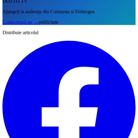
DOTTO TV
Ajungeți la audiența din Constanța și Dobrogea
Contactează-ne
→
publicitate
Distribuie articolul