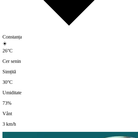
Constanța
☀️
26
°
C
Cer senin
Simțită
30
°C
Umiditate
73
%
Vânt
3
km/h