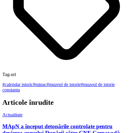
Tag-uri
#
calendar istoric
#
minac
#
muzeul de istorie
#
muzeul de istorie
constanta
Articole înrudite
Actualitate
MApN a început detonările controlate pentru
devierea cursului Dunării către CNE Cernavodă