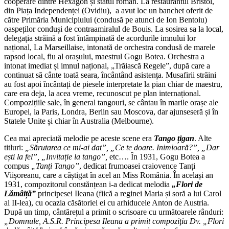
cooperare dintre Hexagon și statul român. La restaurantul Bristol,
din Piața Independenței (Ovidiu), a avut loc un banchet oferit de
către Primăria Municipiului (condusă pe atunci de Ion Bentoiu)
oaspeților conduși de contraamiralul de Bouis. La sosirea sa la local,
delegația străină a fost întâmpinată de acordurile imnului lor
național, La Marseillaise, intonată de orchestra condusă de marele
rapsod local, fiu al orașului, maestrul Gogu Botea. Orchestra a
intonat imediat și imnul național, „Trăiască Regele”, după care a
continuat să cânte toată seara, încântând asistența. Musafirii străini
au fost apoi încântați de piesele interpretate la pian chiar de maestru,
care era deja, la acea vreme, recunoscut pe plan internațional.
Compozițiile sale, în general tangouri, se cântau în marile orașe ale
Europei, la Paris, Londra, Berlin sau Moscova, dar ajunseseră și în
Statele Unite și chiar în Australia (Melbourne).
Cea mai apreciată melodie pe aceste scene era
Tango țigan
. Alte
titluri:
„Sărutarea ce mi-ai dat”, „Ce te doare. Inimioară?”, „Dar
ești la fel”, „Invitație la tango”,
etc…. În 1931, Gogu Botea a
compus
„Tanți Tango”
, dedicat frumoasei craiovence Tanți
Viișoreanu, care a câștigat în acel an Miss România. În același an
1931, compozitorul constănțean i-a dedicat melodia
„Flori de
Lămâiță”
principesei Ileana (fiică a reginei Maria și soră a lui Carol
al II-lea), cu ocazia căsătoriei ei cu arhiducele Anton de Austria.
După un timp, cântărețul a primit o scrisoare cu următoarele rânduri:
„Domnule, A.S.R. Principesa Ileana a primit compoziţia Dv. „Flori