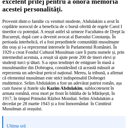
excelent prilej pentru a onora memoria
acestei personalități.
Provenit dintr-o familie cu venituri modeste, Abdulakim a avut în
copilărie norocul de a beneficia de o bursă oferită de regele Carol I
tinerilor cu potențial. A reușit astfel să urmeze Facultatea de Drept la
București, după care a devenit avocat al Baroului Constanța. În
perioada interbelică, el a fost președintele comunității musulmane
din oraș și i-a reprezentat interesele în Parlamentul României. În
1929 a creat Fondul Cultural Musulman care îi purta numele și, prin
intermediul acestuia, a reușit să ajute peste 200 de tineri elevi și
studenți turci și tătari. S-a opus tendinței de emigrare în masă a
musulmanilor din Dobrogea, considerând că această măsură ar
reprezenta un adevărat pericol național. Mereu, la tribună, a afirmat
că elementul musulman este strict indispensabil Dobrogei
multietnice. Selim Abdulakim a fost un adevărat patriot român, așa
cum fusese și fratele său
Kazim Abdulakim
, sublocotenent în
armata română, erou mort pe front în bătălia de la Mărășești, în
1917, în timpul Primului Război Mondial. Selim Abdulakim a
decedat pe 28 martie 1943 și a fost înmormântat în Cimitirul
Musulman al orașului.
Ultima oră