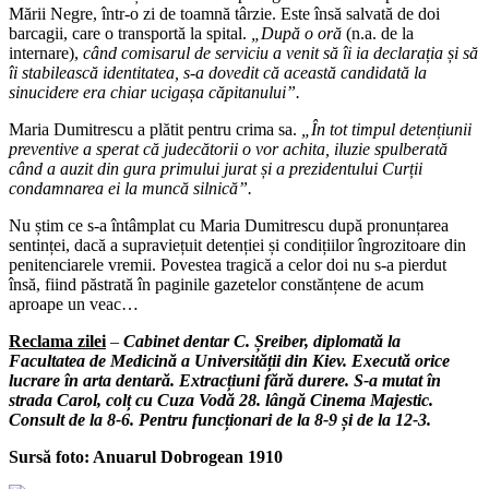
Mării Negre, într-o zi de toamnă târzie. Este însă salvată de doi
barcagii, care o transportă la spital.
„După o oră
(n.a. de la
internare),
când comisarul de serviciu a venit să îi ia declarația și să
îi stabilească identitatea, s-a dovedit că această candidată la
sinucidere era chiar ucigașa căpitanului”.
Maria Dumitrescu a plătit pentru crima sa.
„În tot timpul detențiunii
preventive a sperat că judecătorii o vor achita, iluzie spulberată
când a auzit din gura primului jurat și a prezidentului Curții
condamnarea ei la muncă silnică”.
Nu știm ce s-a întâmplat cu Maria Dumitrescu după pronunțarea
sentinței, dacă a supraviețuit detenției și condițiilor îngrozitoare din
penitenciarele vremii. Povestea tragică a celor doi nu s-a pierdut
însă, fiind păstrată în paginile gazetelor constănțene de acum
aproape un veac…
Reclama zilei
–
Cabinet dentar C. Șreiber, diplomată la
Facultatea de Medicină a Universității din Kiev. Execută orice
lucrare în arta dentară. Extracțiuni fără durere. S-a mutat în
strada Carol, colț cu Cuza Vodă 28. lângă Cinema Majestic.
Consult de la 8-6. Pentru funcționari de la 8-9 și de la 12-3.
Sursă foto: Anuarul Dobrogean 1910