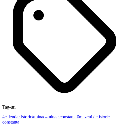
Tag-uri
#
calendar istoric
#
minac
#
minac constanta
#
muzeul de istorie
constanta