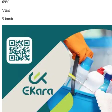
69
%
Vânt
5
km/h