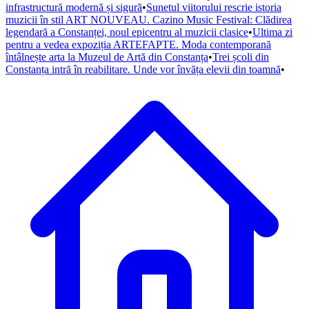
infrastructură modernă și sigură
•
Sunetul viitorului rescrie istoria
muzicii în stil ART NOUVEAU. Cazino Music Festival: Clădirea
legendară a Constanței, noul epicentru al muzicii clasice
•
Ultima zi
pentru a vedea expoziția ARTEFAPTE. Moda contemporană
întâlnește arta la Muzeul de Artă din Constanța
•
Trei școli din
Constanța intră în reabilitare. Unde vor învăța elevii din toamnă
•