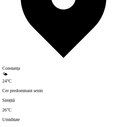
Constanța
🌤️
24
°
C
Cer predominant senin
Simțită
26
°C
Umiditate