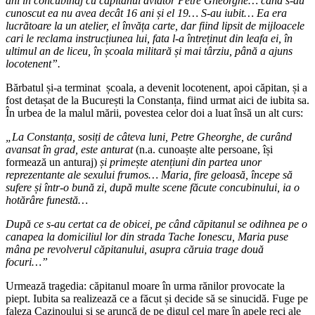
ani în concubinaj cu căpitanul aviator Petre Gheorghe… când s-au
cunoscut ea nu avea decât 16 ani și el 19… S-au iubit… Ea era
lucrătoare la un atelier, el învăța carte, dar fiind lipsit de mijloacele
cari le reclama instrucțiunea lui, fata l-a întreținut din leafa ei, în
ultimul an de liceu, în școala militară și mai târziu, până a ajuns
locotenent”.
Bărbatul și-a terminat școala, a devenit locotenent, apoi căpitan, și a
fost detașat de la București la Constanța, fiind urmat aici de iubita sa.
În urbea de la malul mării, povestea celor doi a luat însă un alt curs:
„La Constanța, sosiți de câteva luni, Petre Gheorghe, de curând
avansat în grad, este anturat
(n.a. cunoaște alte persoane, își
formează un anturaj)
și primește atențiuni din partea unor
reprezentante ale sexului frumos… Maria, fire geloasă, începe să
sufere și într-o bună zi, după multe scene făcute concubinului, ia o
hotărâre funestă…
După ce s-au certat ca de obicei, pe când căpitanul se odihnea pe o
canapea la domiciliul lor din strada Tache Ionescu, Maria puse
mâna pe revolverul căpitanului, asupra căruia trage două
focuri…”
Urmează tragedia: căpitanul moare în urma rănilor provocate la
piept. Iubita sa realizează ce a făcut și decide să se sinucidă. Fuge pe
faleza Cazinoului și se aruncă de pe digul cel mare în apele reci ale