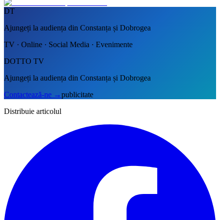
DT
Ajungeți la audiența din Constanța și Dobrogea
TV · Online · Social Media · Evenimente
DOTTO TV
Ajungeți la audiența din Constanța și Dobrogea
Contactează-ne
→
publicitate
Distribuie articolul