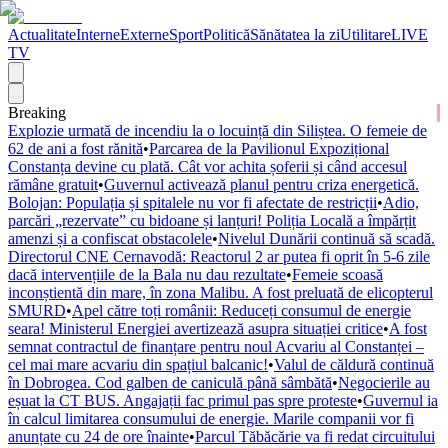
Actualitate
Interne
Externe
Sport
Politică
Sănătatea la zi
Utilitare
LIVE
TV
Breaking
Explozie urmată de incendiu la o locuință din Siliștea. O femeie de
62 de ani a fost rănită
•
Parcarea de la Pavilionul Expozițional
Constanța devine cu plată. Cât vor achita șoferii și când accesul
rămâne gratuit
•
Guvernul activează planul pentru criza energetică.
Bolojan: Populația și spitalele nu vor fi afectate de restricții
•
Adio,
parcări „rezervate” cu bidoane și lanțuri! Poliția Locală a împărțit
amenzi și a confiscat obstacolele
•
Nivelul Dunării continuă să scadă.
Directorul CNE Cernavodă: Reactorul 2 ar putea fi oprit în 5-6 zile
dacă intervențiile de la Bala nu dau rezultate
•
Femeie scoasă
inconștientă din mare, în zona Malibu. A fost preluată de elicopterul
SMURD
•
Apel către toți românii: Reduceți consumul de energie
seara! Ministerul Energiei avertizează asupra situației critice
•
A fost
semnat contractul de finanțare pentru noul Acvariu al Constanței –
cel mai mare acvariu din spațiul balcanic!
•
Valul de căldură continuă
în Dobrogea. Cod galben de caniculă până sâmbătă
•
Negocierile au
eșuat la CT BUS. Angajații fac primul pas spre proteste
•
Guvernul ia
în calcul limitarea consumului de energie. Marile companii vor fi
anunțate cu 24 de ore înainte
•
Parcul Tăbăcărie va fi redat circuitului