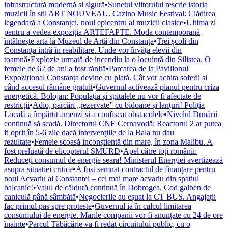
infrastructură modernă și sigură
•
Sunetul viitorului rescrie istoria
muzicii în stil ART NOUVEAU. Cazino Music Festival: Clădirea
legendară a Constanței, noul epicentru al muzicii clasice
•
Ultima zi
pentru a vedea expoziția ARTEFAPTE. Moda contemporană
întâlnește arta la Muzeul de Artă din Constanța
•
Trei școli din
Constanța intră în reabilitare. Unde vor învăța elevii din
toamnă
•
Explozie urmată de incendiu la o locuință din Siliștea. O
femeie de 62 de ani a fost rănită
•
Parcarea de la Pavilionul
Expozițional Constanța devine cu plată. Cât vor achita șoferii și
când accesul rămâne gratuit
•
Guvernul activează planul pentru criza
energetică. Bolojan: Populația și spitalele nu vor fi afectate de
restricții
•
Adio, parcări „rezervate” cu bidoane și lanțuri! Poliția
Locală a împărțit amenzi și a confiscat obstacolele
•
Nivelul Dunării
continuă să scadă. Directorul CNE Cernavodă: Reactorul 2 ar putea
fi oprit în 5-6 zile dacă intervențiile de la Bala nu dau
rezultate
•
Femeie scoasă inconștientă din mare, în zona Malibu. A
fost preluată de elicopterul SMURD
•
Apel către toți românii:
Reduceți consumul de energie seara! Ministerul Energiei avertizează
asupra situației critice
•
A fost semnat contractul de finanțare pentru
noul Acvariu al Constanței – cel mai mare acvariu din spațiul
balcanic!
•
Valul de căldură continuă în Dobrogea. Cod galben de
caniculă până sâmbătă
•
Negocierile au eșuat la CT BUS. Angajații
fac primul pas spre proteste
•
Guvernul ia în calcul limitarea
consumului de energie. Marile companii vor fi anunțate cu 24 de ore
înainte
•
Parcul Tăbăcărie va fi redat circuitului public, cu o