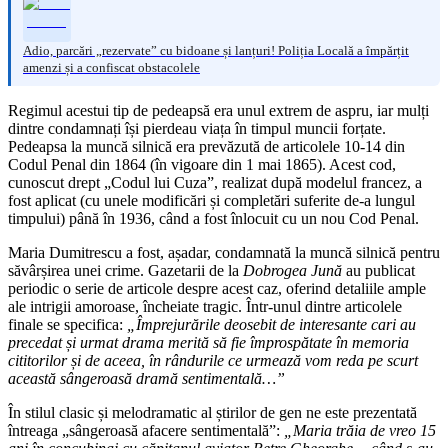
Adio, parcări „rezervate” cu bidoane și lanțuri! Poliția Locală a împărțit
amenzi și a confiscat obstacolele
Regimul acestui tip de pedeapsă era unul extrem de aspru, iar mulți
dintre condamnați își pierdeau viața în timpul muncii forțate.
Pedeapsa la muncă silnică era prevăzută de articolele 10-14 din
Codul Penal din 1864 (în vigoare din 1 mai 1865). Acest cod,
cunoscut drept „Codul lui Cuza”, realizat după modelul francez, a
fost aplicat (cu unele modificări și completări suferite de-a lungul
timpului) până în 1936, când a fost înlocuit cu un nou Cod Penal.
Maria Dumitrescu a fost, așadar, condamnată la muncă silnică pentru
săvârșirea unei crime. Gazetarii de la
Dobrogea Jună
au publicat
periodic o serie de articole despre acest caz, oferind detaliile ample
ale intrigii amoroase, încheiate tragic. Într-unul dintre articolele
finale se specifica:
„Împrejurările deosebit de interesante cari au
precedat și urmat drama merită să fie împrospătate în memoria
cititorilor și de aceea, în rândurile ce urmează vom reda pe scurt
această sângeroasă dramă sentimentală…”
În stilul clasic și melodramatic al știrilor de gen ne este prezentată
întreaga „sângeroasă afacere sentimentală”:
„Maria trăia de vreo 15