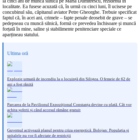
la cinci ani de muncă silnică pe Maria Dumitrescu, rezidentă în
localitate. Ea fusese acuzată că, în urmă cu cinci luni, îl ucisese pe
concubinul său, căpitanul aviator Petre Gheorghe. Trebuie specificat
faptul că, în acei ani, crimele – fapte penale deosebit de grave – se
pedepseau cu muncă silnică, formă ce prevedea închisoare și muncă
forțată în mine, saline și stabilimente penitenciare speciale ce
aparțineau statului.
Ultima oră
Explozie urmată de incendiu la o locuință din Siliștea. O femeie de 62 de
ani a fost rănită
Parcarea de la Pavilionul Expozițional Constanța devine cu plată. Cât vor
achita șoferii și când accesul rămâne gratuit
Guvernul activează planul pentru criza energetică. Bolojan: Populația și
spitalele nu vor fi afectate de restricții