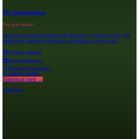
Via DobroGetica
Pași prin istorie!
Descoperă poveștile autentice ale Dobrogei — biserici vechi, sate
tradiționale, oameni și obiceiuri care definesc acest loc unic.
🗺️
5 trasee culturale
🏛️
Situri arheologice
📍
Plecare din Constanța
📱
Aplicație mobilă
Explorează rutele →
publicitate