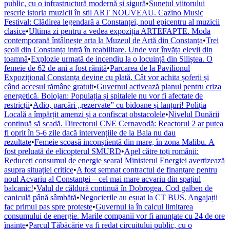
public, cu o infrastructură modernă și sigură
•
Sunetul viitorului
rescrie istoria muzicii în stil ART NOUVEAU. Cazino Music
Festival: Clădirea legendară a Constanței, noul epicentru al muzicii
clasice
•
Ultima zi pentru a vedea expoziția ARTEFAPTE. Moda
contemporană întâlnește arta la Muzeul de Artă din Constanța
•
Trei
școli din Constanța intră în reabilitare. Unde vor învăța elevii din
toamnă
•
Explozie urmată de incendiu la o locuință din Siliștea. O
femeie de 62 de ani a fost rănită
•
Parcarea de la Pavilionul
Expozițional Constanța devine cu plată. Cât vor achita șoferii și
când accesul rămâne gratuit
•
Guvernul activează planul pentru criza
energetică. Bolojan: Populația și spitalele nu vor fi afectate de
restricții
•
Adio, parcări „rezervate” cu bidoane și lanțuri! Poliția
Locală a împărțit amenzi și a confiscat obstacolele
•
Nivelul Dunării
continuă să scadă. Directorul CNE Cernavodă: Reactorul 2 ar putea
fi oprit în 5-6 zile dacă intervențiile de la Bala nu dau
rezultate
•
Femeie scoasă inconștientă din mare, în zona Malibu. A
fost preluată de elicopterul SMURD
•
Apel către toți românii:
Reduceți consumul de energie seara! Ministerul Energiei avertizează
asupra situației critice
•
A fost semnat contractul de finanțare pentru
noul Acvariu al Constanței – cel mai mare acvariu din spațiul
balcanic!
•
Valul de căldură continuă în Dobrogea. Cod galben de
caniculă până sâmbătă
•
Negocierile au eșuat la CT BUS. Angajații
fac primul pas spre proteste
•
Guvernul ia în calcul limitarea
consumului de energie. Marile companii vor fi anunțate cu 24 de ore
înainte
•
Parcul Tăbăcărie va fi redat circuitului public, cu o