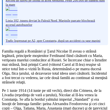
Record de turiști pe litoral în acest weekend. Peste 200.000 de oameni sunt
la mare
Linia 102, traseu deviat în Faleză Nord. Mașinile parcate blochează
accesul autobuzelor
Trafic îngreunat pe A2, spre Constanța, după un accident cu șase mașini
Familia regală a României și Ţarul Nicolae II aveau o strânsă
legătură, principele moştenitor Ferdinand fiind căsătorit cu Maria,
verişoara marelui conducător al Rusiei. Se încercase chiar o înrudire
mai strânsă, însă prinţul Carol (viitorul Carol al II-lea) reuşise să
strice totul într-o vizită în Rusia, determinând-o pe marea ducesă
Olga, fiica țarului, să dezavueze total ideea unei căsătorii. Incidentul
a fost trecut cu vederea, iar cele două familii au continuat să menţină
strânsele relaţii.
Pe 1 iunie 1914 (14 iunie pe stil vechi), direct din Crimeea, de la
Livadia (reşedinţa de vară a țarului), Nicolae al II-lea venea la
Constanţa. Se afla la bordul yahtului imperial „Standard” și era
însoţit de întreaga familie: ţarina Alexandra Feodorovna şi cei cinci
copii – Olga, Tatiana, Maria, Anastasia (mari ducese) şi de ţareviciul