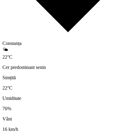
Constanța
🌤️
22
°
C
Cer predominant senin
Simțită
22
°C
Umiditate
76
%
Vânt
16
km/h