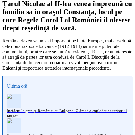
Ţarul Nicolae al II-lea venea împreună cu
familia sa în oraşul Constanţa, locul pe
care Regele Carol I al României îl alesese
drept reşedinţă de vară.
România devenise un stat important pe harta Europei, mai ales după
cele două războaie balcanice (1912-1913) iar marile puteri ale
continentului, printre care se număra evident şi Rusia, erau interesate
să atragă de partea lor țara condusă de Carol I. Discuţiile de la
Constanţa dintre cei doi monarhi au vizat menţinerea păcii în
Balcani şi respectarea tratatelor internaţionale precedente.
Ultima oră
Incident la granița României cu Bulgaria! O dronă a explodat pe teritoriul
bulgar