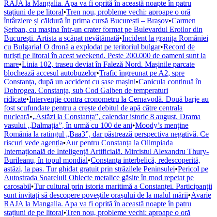
RAJA la Mangalia. Apa va fi oprită în această noapte în patru
stațiuni de pe litoral
•
Tren nou, probleme vechi: aproape o oră
întârziere și căldură în prima cursă București – Brașov
•
Carmen
Șerban, cu mașina într-un crater format pe Bulevardul Eroilor din
București. Artista a scăpat nevătămată
•
Incident la granița României
cu Bulgaria! O dronă a explodat pe teritoriul bulgar
•
Record de
turiști pe litoral în acest weekend. Peste 200.000 de oameni sunt la
mare
•
Linia 102, traseu deviat în Faleză Nord. Mașinile parcate
blochează accesul autobuzelor
•
Trafic îngreunat pe A2, spre
Constanța, după un accident cu șase mașini
•
Canicula continuă în
Dobrogea. Constanța, sub Cod Galben de temperaturi
ridicate
•
Intervenție contra cronometru la Cernavodă. Două barje au
fost scufundate pentru a crește debitul de apă către centrala
nucleară
•
„Astăzi la Constanța”, calendar istoric 8 august. Drama
vasului „Dalmația”, în urmă cu 100 de ani
•
Moody’s menține
România la ratingul „Baa3”, dar păstrează perspectiva negativă. Ce
riscuri vede agenția
•
Aur pentru Constanța la Olimpiada
Internațională de Inteligență Artificială. Mircistul Alexandru Thury-
Burileanu, în topul mondial
•
Constanța interbelică, redescoperită,
astăzi, la pas. Tur ghidat gratuit prin străzilele Peninsulei
•
Pericol pe
Autostrada Soarelui! Obiecte metalice găsite în mod repetat pe
carosabil
•
Tur cultural prin istoria maritimă a Constanței. Participanții
sunt invitați să descopere poveștile orașului de la malul mării
•
Avarie
RAJA la Mangalia. Apa va fi oprită în această noapte în patru
stațiuni de pe litoral
•
Tren nou, probleme vechi: aproape o oră