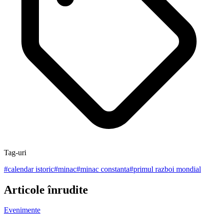
Tag-uri
#
calendar istoric
#
minac
#
minac constanta
#
primul razboi mondial
Articole înrudite
Evenimente