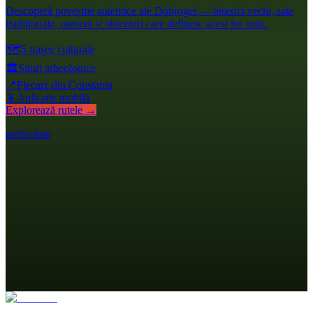
Descoperă poveștile autentice ale Dobrogei — biserici vechi, sate
tradiționale, oameni și obiceiuri care definesc acest loc unic.
🗺️
5 trasee culturale
🏛️
Situri arheologice
📍
Plecare din Constanța
📱
Aplicație mobilă
Explorează rutele →
publicitate