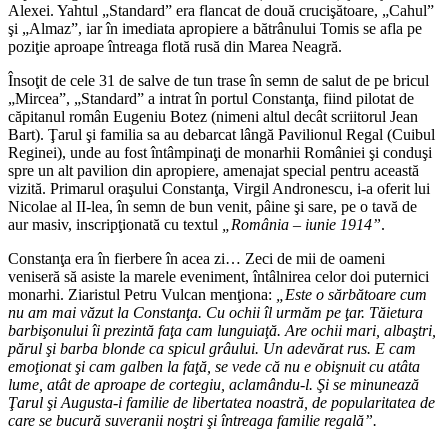
Alexei. Yahtul „Standard” era flancat de două crucişătoare, „Cahul”
şi „Almaz”, iar în imediata apropiere a bătrânului Tomis se afla pe
poziţie aproape întreaga flotă rusă din Marea Neagră.
Însoţit de cele 31 de salve de tun trase în semn de salut de pe bricul
„Mircea”, „Standard” a intrat în portul Constanţa, fiind pilotat de
căpitanul român Eugeniu Botez (nimeni altul decât scriitorul Jean
Bart). Ţarul şi familia sa au debarcat lângă Pavilionul Regal (Cuibul
Reginei), unde au fost întâmpinaţi de monarhii României şi conduşi
spre un alt pavilion din apropiere, amenajat special pentru această
vizită. Primarul oraşului Constanţa, Virgil Andronescu, i-a oferit lui
Nicolae al II-lea, în semn de bun venit, pâine şi sare, pe o tavă de
aur masiv, inscripţionată cu textul
„România – iunie 1914”
.
Constanţa era în fierbere în acea zi… Zeci de mii de oameni
veniseră să asiste la marele eveniment, întâlnirea celor doi puternici
monarhi. Ziaristul Petru Vulcan menţiona:
„Este o sărbătoare cum
nu am mai văzut la Constanţa. Cu ochii îl urmăm pe ţar. Tăietura
barbişonului îi prezintă faţa cam lunguiaţă. Are ochii mari, albaştri,
părul şi barba blonde ca spicul grâului. Un adevărat rus. E cam
emoţionat şi cam galben la faţă, se vede că nu e obişnuit cu atâta
lume, atât de aproape de cortegiu, aclamându-l. Şi se minunează
Ţarul şi Augusta-i familie de libertatea noastră, de popularitatea de
care se bucură suveranii noştri şi întreaga familie regală”.