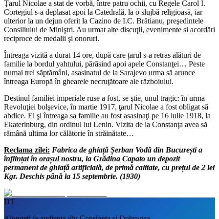
Ţarul Nicolae a stat de vorbă, între patru ochii, cu Regele Carol I.
Cortegiul s-a deplasat apoi la Catedrală, la o slujbă religioasă, iar
ulterior la un dejun oferit la Cazino de I.C. Brătianu, preşedintele
Consiliului de Miniştri. Au urmat alte discuţii, evenimente și acordări
reciproce de medalii şi onoruri.
Întreaga vizită a durat 14 ore, după care țarul s-a retras alături de
familie la bordul yahtului, părăsind apoi apele Constanţei… Peste
numai trei săptămâni, asasinatul de la Sarajevo urma să arunce
întreaga Europă în ghearele necruţătoare ale războiului.
Destinul familiei imperiale ruse a fost, se ştie, unul tragic: în urma
Revoluţiei bolşevice, în martie 1917, ţarul Nicolae a fost obligat să
abdice. El şi întreaga sa familie au fost asasinaţi pe 16 iulie 1918, la
Ekaterinburg, din ordinul lui Lenin. Vizita de la Constanţa avea să
rămână ultima lor călătorie în străinătate…
Reclama zilei:
Fabrica de ghiață Șerban Vodă din București a
înființat în orașul nostru, la Grădina Capato un depozit
permanent de ghiață artificială, de primă calitate, cu prețul de 2 lei
Kgr. Deschis până la 15 septembrie. (1930)
DT
Ajungeți la audiența din Constanța și Dobrogea