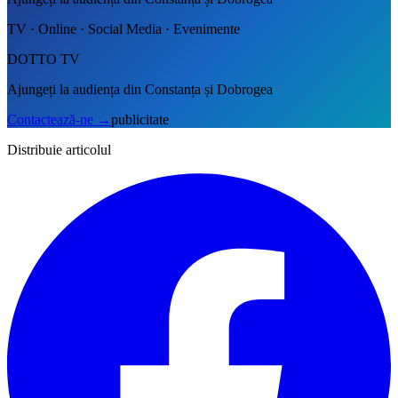
TV · Online · Social Media · Evenimente
DOTTO TV
Ajungeți la audiența din Constanța și Dobrogea
Contactează-ne
→
publicitate
Distribuie articolul