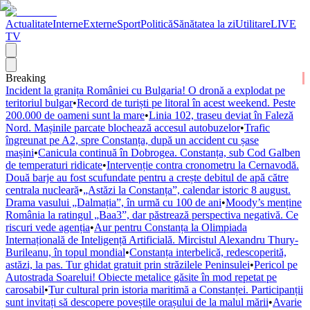
Actualitate
Interne
Externe
Sport
Politică
Sănătatea la zi
Utilitare
LIVE
TV
Breaking
Incident la granița României cu Bulgaria! O dronă a explodat pe
teritoriul bulgar
•
Record de turiști pe litoral în acest weekend. Peste
200.000 de oameni sunt la mare
•
Linia 102, traseu deviat în Faleză
Nord. Mașinile parcate blochează accesul autobuzelor
•
Trafic
îngreunat pe A2, spre Constanța, după un accident cu șase
mașini
•
Canicula continuă în Dobrogea. Constanța, sub Cod Galben
de temperaturi ridicate
•
Intervenție contra cronometru la Cernavodă.
Două barje au fost scufundate pentru a crește debitul de apă către
centrala nucleară
•
„Astăzi la Constanța”, calendar istoric 8 august.
Drama vasului „Dalmația”, în urmă cu 100 de ani
•
Moody’s menține
România la ratingul „Baa3”, dar păstrează perspectiva negativă. Ce
riscuri vede agenția
•
Aur pentru Constanța la Olimpiada
Internațională de Inteligență Artificială. Mircistul Alexandru Thury-
Burileanu, în topul mondial
•
Constanța interbelică, redescoperită,
astăzi, la pas. Tur ghidat gratuit prin străzilele Peninsulei
•
Pericol pe
Autostrada Soarelui! Obiecte metalice găsite în mod repetat pe
carosabil
•
Tur cultural prin istoria maritimă a Constanței. Participanții
sunt invitați să descopere poveștile orașului de la malul mării
•
Avarie