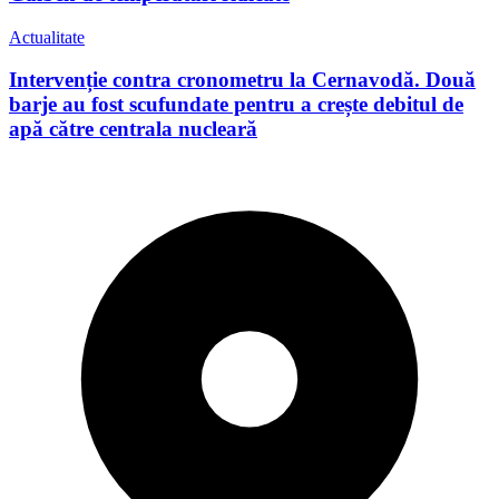
Actualitate
Intervenție contra cronometru la Cernavodă. Două
barje au fost scufundate pentru a crește debitul de
apă către centrala nucleară