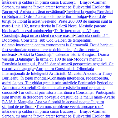
întârziere și căldură în prima cursă București – Brașov
•
Carmen
Șerban, cu mașina într-un crater format pe Bulevardul Eroilor din
București. Artista a scăpat nevătămată
•
Incident la granița României
cu Bulgaria! O dronă a explodat pe teritoriul bulgar
•
Record de
turiști pe litoral în acest weekend. Peste 200.000 de oameni sunt la
mare
•
Linia 102, traseu deviat în Faleză Nord. Mașinile parcate
blochează accesul autobuzelor
•
Trafic îngreunat pe A2, spre
Constanța, după un accident cu șase mașini
•
Canicula continuă în
Dobrogea. Constanța, sub Cod Galben de temperaturi
ridicate
•
Intervenție contra cronometru la Cernavodă. Două barje au
fost scufundate pentru a crește debitul de apă către centrala
nucleară
•
„Astăzi la Constanța”, calendar istoric 8 august. Drama
vasului „Dalmația”, în urmă cu 100 de ani
•
Moody’s menține
România la ratingul „Baa3”, dar păstrează perspectiva negativă. Ce
riscuri vede agenția
•
Aur pentru Constanța la Olimpiada
Internațională de Inteligență Artificială. Mircistul Alexandru Thury-
Burileanu, în topul mondial
•
Constanța interbelică, redescoperită,
astăzi, la pas. Tur ghidat gratuit prin străzilele Peninsulei
•
Pericol pe
Autostrada Soarelui! Obiecte metalice găsite în mod repetat pe
carosabil
•
Tur cultural prin istoria maritimă a Constanței. Participanții
sunt invitați să descopere poveștile orașului de la malul mării
•
Avarie
RAJA la Mangalia. Apa va fi oprită în această noapte în patru
stațiuni de pe litoral
•
Tren nou, probleme vechi: aproape o oră
întârziere și căldură în prima cursă București – Brașov
•
Carmen
Șerban, cu mașina într-un crater format pe Bulevardul Eroilor din