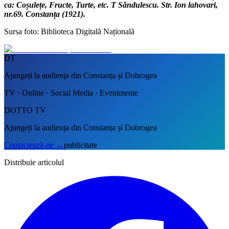
ca: Coșulețe, Fructe, Turte, etc. T Săndulescu. Str. Ion lahovari,
nr.69. Constanța (1921).
Sursa foto: Biblioteca Digitală Națională
DT
Ajungeți la audiența din Constanța și Dobrogea
TV · Online · Social Media · Evenimente
DOTTO TV
Ajungeți la audiența din Constanța și Dobrogea
Contactează-ne
→
publicitate
Distribuie articolul