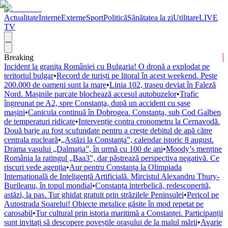
Actualitate
Interne
Externe
Sport
Politică
Sănătatea la zi
Utilitare
LIVE
TV
Breaking
Incident la granița României cu Bulgaria! O dronă a explodat pe
teritoriul bulgar
•
Record de turiști pe litoral în acest weekend. Peste
200.000 de oameni sunt la mare
•
Linia 102, traseu deviat în Faleză
Nord. Mașinile parcate blochează accesul autobuzelor
•
Trafic
îngreunat pe A2, spre Constanța, după un accident cu șase
mașini
•
Canicula continuă în Dobrogea. Constanța, sub Cod Galben
de temperaturi ridicate
•
Intervenție contra cronometru la Cernavodă.
Două barje au fost scufundate pentru a crește debitul de apă către
centrala nucleară
•
„Astăzi la Constanța”, calendar istoric 8 august.
Drama vasului „Dalmația”, în urmă cu 100 de ani
•
Moody’s menține
România la ratingul „Baa3”, dar păstrează perspectiva negativă. Ce
riscuri vede agenția
•
Aur pentru Constanța la Olimpiada
Internațională de Inteligență Artificială. Mircistul Alexandru Thury-
Burileanu, în topul mondial
•
Constanța interbelică, redescoperită,
astăzi, la pas. Tur ghidat gratuit prin străzilele Peninsulei
•
Pericol pe
Autostrada Soarelui! Obiecte metalice găsite în mod repetat pe
carosabil
•
Tur cultural prin istoria maritimă a Constanței. Participanții
sunt invitați să descopere poveștile orașului de la malul mării
•
Avarie