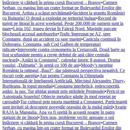
întârziere și căldură în prima cursă București – Brașov
•
Carmen
Șerban, cu mașina într-un crater format pe Bulevardul Eroilor din
București. Artista a scăpat nevătămată
•
Incident la granița României
cu Bulgaria! O dronă a explodat pe teritoriul bulgar
•
Record de
turiști pe litoral în acest weekend. Peste 200.000 de oameni sunt la
mare
•
Linia 102, traseu deviat în Faleză Nord. Mașinile parcate
blochează accesul autobuzelor
•
Trafic îngreunat pe A2, spre
Constanța, după un accident cu șase mașini
•
Canicula continuă în
Dobrogea. Constanța, sub Cod Galben de temperaturi
ridicate
•
Intervenție contra cronometru la Cernavodă. Două barje au
fost scufundate pentru a crește debitul de apă către centrala
nucleară
•
„Astăzi la Constanța”, calendar istoric 8 august. Drama
vasului „Dalmația”, în urmă cu 100 de ani
•
Moody’s menține
România la ratingul „Baa3”, dar păstrează perspectiva negativă. Ce
riscuri vede agenția
•
Aur pentru Constanța la Olimpiada
Internațională de Inteligență Artificială. Mircistul Alexandru Thury-
Burileanu, în topul mondial
•
Constanța interbelică, redescoperită,
astăzi, la pas. Tur ghidat gratuit prin străzilele Peninsulei
•
Pericol pe
Autostrada Soarelui! Obiecte metalice găsite în mod repetat pe
carosabil
•
Tur cultural prin istoria maritimă a Constanței. Participanții
sunt invitați să descopere poveștile orașului de la malul mării
•
Avarie
RAJA la Mangalia. Apa va fi oprită în această noapte în patru
stațiuni de pe litoral
•
Tren nou, probleme vechi: aproape o oră
întârziere și căldură în prima cursă București – Brașov
•
Carmen
Șerban, cu mașina într-un crater format pe Bulevardul Eroilor din