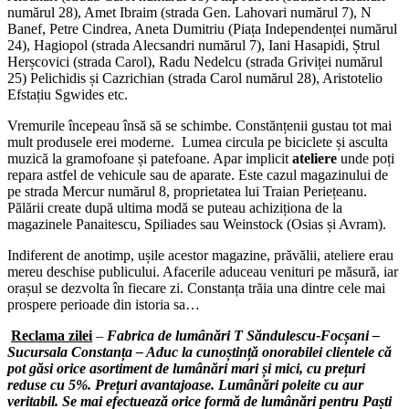
numărul 28), Amet Ibraim (strada Gen. Lahovari numărul 7), N
Banef, Petre Cindrea, Aneta Dumitriu (Piața Independenței numărul
24), Hagiopol (strada Alecsandri numărul 7), Iani Hasapidi, Ștrul
Herșcovici (strada Carol), Radu Nedelcu (strada Griviței numărul
25) Pelichidis și Cazrichian (strada Carol numărul 28), Aristotelio
Efstațiu Sgwides etc.
Vremurile începeau însă să se schimbe. Constănțenii gustau tot mai
mult produsele erei moderne. Lumea circula pe biciclete și asculta
muzică la gramofoane și patefoane. Apar implicit
ateliere
unde poți
repara astfel de vehicule sau de aparate. Este cazul magazinului de
pe strada Mercur numărul 8, proprietatea lui Traian Periețeanu.
Pălării create după ultima modă se puteau achiziționa de la
magazinele Panaitescu, Spiliades sau Weinstock (Osias și Avram).
Indiferent de anotimp, ușile acestor magazine, prăvălii, ateliere erau
mereu deschise publicului. Afacerile aduceau venituri pe măsură, iar
orașul se dezvolta în fiecare zi. Constanța trăia una dintre cele mai
prospere perioade din istoria sa…
Reclama zilei
–
Fabrica de lumânări T Săndulescu-Focșani –
Sucursala Constanța – Aduc la cunoștință onorabilei clientele că
pot găsi orice asortiment de lumânări mari și mici, cu prețuri
reduse cu 5%. Prețuri avantajoase. Lumânări poleite cu aur
veritabil. Se mai efectuează orice formă de lumânări pentru Paști