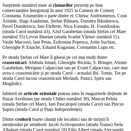
Surprinde numărul mare al
cizmarilor
prezenți pe lista
comercianților înregistrați în anul 1925 la Camera de Comerț
Constanța. Enumerăm o parte dintre ei: Chiriac Andriomenos, Costi
Aristide, Hagi Asadurian, Ștefan Blănaru, Dumitru Bărsănescu,
Pavel Dumitrescu, Iani Elefterie, Nicu Eustațiu, H. Foundoukas
(strada Carol numărul 43), Azuf Garabetian (strada Ștefan cel Mare
numărul 55) Levon Ihtarian (strada Scarlat Vârnav numărul 11),
Vasile Macovei, Iani Petas, Eufrosina Popescu, Artin Suchiaz,
Gheorghe P. Enache, Eduard Kugasian, Constantin Lupu etc.
Pe strada Ștefan cel Mare îi găseai pe cei mai mulți dintre
ceasornicari
: Abibula Ismail, Gheorghe Biciola, S. Bringer, Abram
Garabetian, Merigian Calpaccian sau pe Evant Calpaccian, care mai
avea o ceasornicărie și pe strada Carol – actualul Bd. Tomis. Tot pe
strada Carol lucrau ceasornicarii Merlaub, Panici, Spiru sau
Mogârdici.
Iubitorii de
articole orientale
puteau intra în magazinele deținute de
Hazar Avedisian (pe strada Chiliei numărul 30), Mascut Pelula
(strada Ștefan cel Mare), Iani Pascalopol (strada Carol) sau Pincus
Șapira (strada Carol și Piața Independenței).
Dintre
croitorii
foarte căutați (de localnici sau de turiști) îi
menționăm pe următorii: Iacob Acrivopoulos (strada Traian) Stela
Albahari (strada Carol numărul 18) Filip Albert (strada Alecsandri