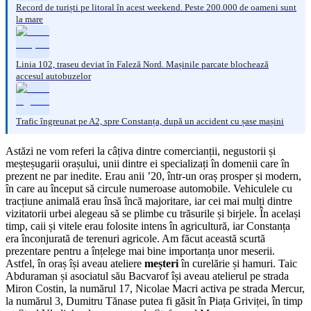
Record de turiști pe litoral în acest weekend. Peste 200.000 de oameni sunt
la mare
Linia 102, traseu deviat în Faleză Nord. Mașinile parcate blochează
accesul autobuzelor
Trafic îngreunat pe A2, spre Constanța, după un accident cu șase mașini
Astăzi ne vom referi la câțiva dintre comercianții, negustorii și
meșteșugarii orașului, unii dintre ei specializați în domenii care în
prezent ne par inedite. Erau anii ’20, într-un oraș prosper și modern,
în care au început să circule numeroase automobile. Vehiculele cu
tracțiune animală erau însă încă majoritare, iar cei mai mulți dintre
vizitatorii urbei alegeau să se plimbe cu trăsurile și birjele. În același
timp, caii și vitele erau folosite intens în agricultură, iar Constanța
era înconjurată de terenuri agricole. Am făcut această scurtă
prezentare pentru a înțelege mai bine importanța unor meserii.
Astfel, în oraș își aveau ateliere
meșteri
în curelărie și hamuri. Taic
Abduraman și asociatul său Bacvarof își aveau atelierul pe strada
Miron Costin, la numărul 17, Nicolae Macri activa pe strada Mercur,
la numărul 3, Dumitru Tănase putea fi găsit în Piața Griviței, în timp