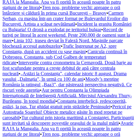
RAJA la Mangalia. Apa va fi oprită în această noapte în patru
stațiuni de pe litoral
•
Tren nou, probleme vechi: aproape o oră
întârziere și căldură în prima cursă București – Brașov
•
Carmen
Șerban, cu mașina într-un crater format pe Bulevardul Eroilor din
București. Artista a scăpat nevătămată
•
Incident la granița României
cu Bulgaria! O dronă a explodat pe teritoriul bulgar
•
Record de
turiști pe litoral în acest weekend. Peste 200.000 de oameni sunt la
mare
•
Linia 102, traseu deviat în Faleză Nord. Mașinile parcate
blochează accesul autobuzelor
•
Trafic îngreunat pe A2, spre
Constanța, după un accident cu șase mașini
•
Canicula continuă în
Dobrogea. Constanța, sub Cod Galben de temperaturi
ridicate
•
Intervenție contra cronometru la Cernavodă. Două barje au
fost scufundate pentru a crește debitul de apă către centrala
nucleară
•
„Astăzi la Constanța”, calendar istoric 8 august. Drama
vasului „Dalmația”, în urmă cu 100 de ani
•
Moody’s menține
România la ratingul „Baa3”, dar păstrează perspectiva negativă. Ce
riscuri vede agenția
•
Aur pentru Constanța la Olimpiada
Internațională de Inteligență Artificială. Mircistul Alexandru Thury-
Burileanu, în topul mondial
•
Constanța interbelică, redescoperită,
astăzi, la pas. Tur ghidat gratuit prin străzilele Peninsulei
•
Pericol pe
Autostrada Soarelui! Obiecte metalice găsite în mod repetat pe
carosabil
•
Tur cultural prin istoria maritimă a Constanței. Participanții
sunt invitați să descopere poveștile orașului de la malul mării
•
Avarie
RAJA la Mangalia. Apa va fi oprită în această noapte în patru
stațiuni de pe litoral
•
Tren nou, probleme vechi: aproape o oră