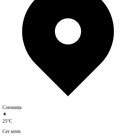
Constanța
☀️
25
°
C
Cer senin