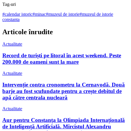
Tag-uri
#
calendar istoric
#
minac
#
muzeul de istorie
#
muzeul de istorie
constanta
Articole înrudite
Actualitate
Record de turiști pe litoral în acest weekend. Peste
200.000 de oameni sunt la mare
Actualitate
Intervenție contra cronometru la Cernavodă. Două
barje au fost scufundate pentru a crește debitul de
apă către centrala nucleară
Actualitate
Aur pentru Constanța la Olimpiada Internațională
de Inteligență Artificială. Mircistul Alexandru