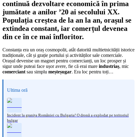
continuă dezvoltare economică
în prima
jumătate a anilor ’20 ai secolului XX.
Populația creștea de la an la an, orașul se
extindea constant, iar comerțul devenea
din ce în ce mai înfloritor.
Constanța era un oraș cosmopolit, atât datorită multietnicității istorice
tradiționale, cât și grație portului și activităților sale comerciale.
Orașul devenise un magnet pentru comercianți, un loc prosper și
sigur unde puteai face ușor avere, fie că erai mare
industriaș
, mic
comerciant
sau simplu
meșteșugar
. Era loc pentru toți…
Ultima oră
Incident la granița României cu Bulgaria! O dronă a explodat pe teritoriul
bulgar