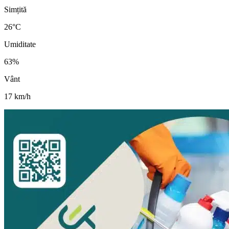
Simțită
26
°C
Umiditate
63
%
Vânt
17
km/h