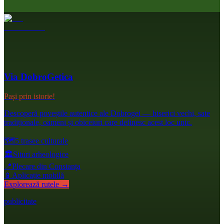
Via DobroGetica
Pași prin istorie!
Descoperă poveștile autentice ale Dobrogei — biserici vechi, sate
tradiționale, oameni și obiceiuri care definesc acest loc unic.
🗺️
5 trasee culturale
🏛️
Situri arheologice
📍
Plecare din Constanța
📱
Aplicație mobilă
Explorează rutele →
publicitate