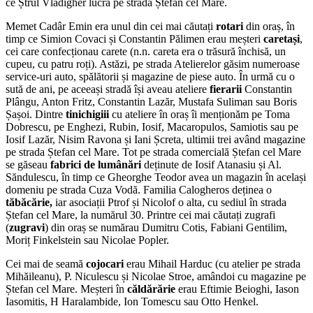
ce Ștrul Vladigher lucra pe strada Ștefan cel Mare.
Memet Cadâr Emin era unul din cei mai căutați
rotari
din oraș, în
timp ce Simion Covaci și Constantin Pălimen erau meșteri
caretași
,
cei care confecționau carete (n.n. careta era o trăsură închisă, un
cupeu, cu patru roți). Astăzi, pe strada Atelierelor găsim numeroase
service-uri auto, spălătorii și magazine de piese auto. În urmă cu o
sută de ani, pe aceeași stradă își aveau ateliere
fierarii
Constantin
Plângu, Anton Fritz, Constantin Lazăr, Mustafa Suliman sau Boris
Șașoi. Dintre
tinichigiii
cu ateliere în oraș îi menționăm pe Toma
Dobrescu, pe Enghezi, Rubin, Iosif, Macaropulos, Samiotis sau pe
Iosif Lazăr, Nisim Ravona și Iani Șcreta, ultimii trei având magazine
pe strada Ștefan cel Mare. Tot pe strada comercială Ștefan cel Mare
se găseau
fabrici de lumânări
deținute de Iosif Atanasiu și Al.
Săndulescu, în timp ce Gheorghe Teodor avea un magazin în același
domeniu pe strada Cuza Vodă. Familia Calogheros deținea o
tăbăcărie,
iar asociații Ptrof și Nicolof o alta, cu sediul în strada
Ștefan cel Mare, la numărul 30. Printre cei mai căutați zugrafi
(
zugravi
) din oraș se numărau Dumitru Cotis, Fabiani Gentilim,
Moriț Finkelstein sau Nicolae Popler.
Cei mai de seamă
cojocari
erau Mihail Harduc (cu atelier pe strada
Mihăileanu), P. Niculescu și Nicolae Stroe, amândoi cu magazine pe
Ștefan cel Mare. Meșteri în
căldărărie
erau Eftimie Beioghi, Iason
Iasomitis, H Haralambide, Ion Tomescu sau Otto Henkel.