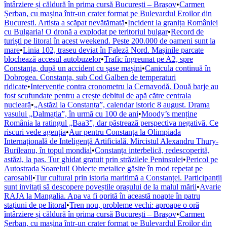
întârziere și căldură în prima cursă București – Brașov
•
Carmen
Șerban, cu mașina într-un crater format pe Bulevardul Eroilor din
București. Artista a scăpat nevătămată
•
Incident la granița României
cu Bulgaria! O dronă a explodat pe teritoriul bulgar
•
Record de
turiști pe litoral în acest weekend. Peste 200.000 de oameni sunt la
mare
•
Linia 102, traseu deviat în Faleză Nord. Mașinile parcate
blochează accesul autobuzelor
•
Trafic îngreunat pe A2, spre
Constanța, după un accident cu șase mașini
•
Canicula continuă în
Dobrogea. Constanța, sub Cod Galben de temperaturi
ridicate
•
Intervenție contra cronometru la Cernavodă. Două barje au
fost scufundate pentru a crește debitul de apă către centrala
nucleară
•
„Astăzi la Constanța”, calendar istoric 8 august. Drama
vasului „Dalmația”, în urmă cu 100 de ani
•
Moody’s menține
România la ratingul „Baa3”, dar păstrează perspectiva negativă. Ce
riscuri vede agenția
•
Aur pentru Constanța la Olimpiada
Internațională de Inteligență Artificială. Mircistul Alexandru Thury-
Burileanu, în topul mondial
•
Constanța interbelică, redescoperită,
astăzi, la pas. Tur ghidat gratuit prin străzilele Peninsulei
•
Pericol pe
Autostrada Soarelui! Obiecte metalice găsite în mod repetat pe
carosabil
•
Tur cultural prin istoria maritimă a Constanței. Participanții
sunt invitați să descopere poveștile orașului de la malul mării
•
Avarie
RAJA la Mangalia. Apa va fi oprită în această noapte în patru
stațiuni de pe litoral
•
Tren nou, probleme vechi: aproape o oră
întârziere și căldură în prima cursă București – Brașov
•
Carmen
Șerban, cu mașina într-un crater format pe Bulevardul Eroilor din