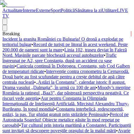
Actualitate
Interne
Externe
Sport
Politică
Sănătatea la zi
Utilitare
LIVE
TV
Breaking
Incident la granița României cu Bulgaria! O dronă a explodat pe
teritoriul bulgar
•
Record de turiști pe litoral în acest weekend. Peste
200.000 de oameni sunt la mare
•
Linia 102, traseu deviat în Faleză
Nord. Mașinile parcate blochează accesul autobuzelor
•
Trafic
îngreunat pe A2, spre Constanța, după un accident cu șase
mașini
•
Canicula continuă în Dobrogea. Constanța, sub Cod Galben
de temperaturi ridicate
•
Intervenție contra cronometru la Cernavodă.
Două barje au fost scufundate pentru a crește debitul de apă către
centrala nucleară
•
„Astăzi la Constanța”, calendar istoric 8 august.
Drama vasului „Dalmația”, în urmă cu 100 de ani
•
Moody’s menține
România la ratingul „Baa3”, dar păstrează perspectiva negativă. Ce
riscuri vede agenția
•
Aur pentru Constanța la Olimpiada
Internațională de Inteligență Artificială. Mircistul Alexandru Thury-
Burileanu, în topul mondial
•
Constanța interbelică, redescoperită,
astăzi, la pas. Tur ghidat gratuit prin străzilele Peninsulei
•
Pericol pe
Autostrada Soarelui! Obiecte metalice găsite în mod repetat pe
carosabil
•
Tur cultural prin istoria maritimă a Constanței. Participanții
sunt invitați să descopere poveștile orașului de la malul mării
•
Avarie