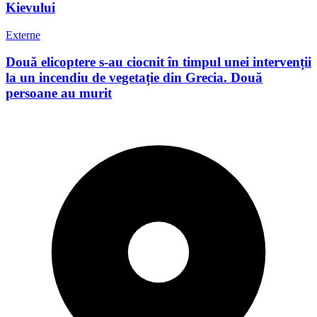
Kievului
Externe
Două elicoptere s-au ciocnit în timpul unei intervenții
la un incendiu de vegetație din Grecia. Două
persoane au murit