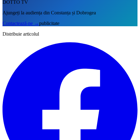
DOTTO TV
Ajungeți la audiența din Constanța și Dobrogea
Contactează-ne
→
publicitate
Distribuie articolul