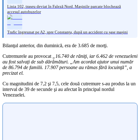
Linia 102, traseu deviat în Faleză Nord. Mașinile parcate blochează
accesul autobuzelor
Trafic îngreunat pe A2, spre Constanța, după un accident cu șase mașini
Bilanţul anterior, din duminică, era de 3.685 de morţi.
Cutremurele au provocat
„16.740 de răniţi, iar 6.462 de venezueleni
au fost salvaţi de sub dărâmături. „Am acordat ajutor unui număr
de 86.794 de familii. 17.907 persoane au rămas fără locuinţă”, a
precizat el.
Cu magnitudini de 7,2 şi 7,5, cele două cutremure s-au produs la un
interval de 39 de secunde şi au afectat în principal nordul
Venezuelei.