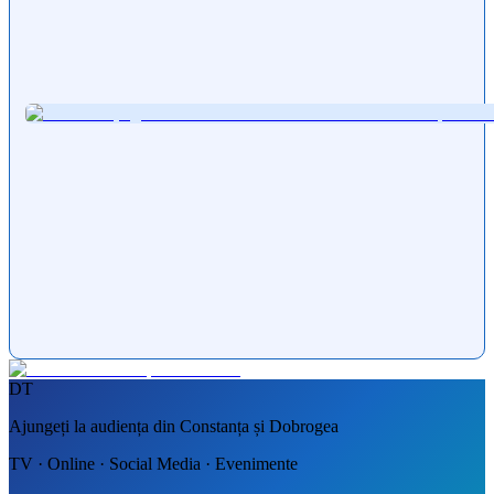
DT
Ajungeți la audiența din Constanța și Dobrogea
TV · Online · Social Media · Evenimente