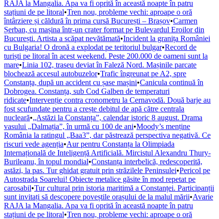
RAJA la Mangalia. Apa va fi oprită în această noapte în patru
stațiuni de pe litoral
•
Tren nou, probleme vechi: aproape o oră
întârziere și căldură în prima cursă București – Brașov
•
Carmen
Șerban, cu mașina într-un crater format pe Bulevardul Eroilor din
București. Artista a scăpat nevătămată
•
Incident la granița României
cu Bulgaria! O dronă a explodat pe teritoriul bulgar
•
Record de
turiști pe litoral în acest weekend. Peste 200.000 de oameni sunt la
mare
•
Linia 102, traseu deviat în Faleză Nord. Mașinile parcate
blochează accesul autobuzelor
•
Trafic îngreunat pe A2, spre
Constanța, după un accident cu șase mașini
•
Canicula continuă în
Dobrogea. Constanța, sub Cod Galben de temperaturi
ridicate
•
Intervenție contra cronometru la Cernavodă. Două barje au
fost scufundate pentru a crește debitul de apă către centrala
nucleară
•
„Astăzi la Constanța”, calendar istoric 8 august. Drama
vasului „Dalmația”, în urmă cu 100 de ani
•
Moody’s menține
România la ratingul „Baa3”, dar păstrează perspectiva negativă. Ce
riscuri vede agenția
•
Aur pentru Constanța la Olimpiada
Internațională de Inteligență Artificială. Mircistul Alexandru Thury-
Burileanu, în topul mondial
•
Constanța interbelică, redescoperită,
astăzi, la pas. Tur ghidat gratuit prin străzilele Peninsulei
•
Pericol pe
Autostrada Soarelui! Obiecte metalice găsite în mod repetat pe
carosabil
•
Tur cultural prin istoria maritimă a Constanței. Participanții
sunt invitați să descopere poveștile orașului de la malul mării
•
Avarie
RAJA la Mangalia. Apa va fi oprită în această noapte în patru
stațiuni de pe litoral
•
Tren nou, probleme vechi: aproape o oră