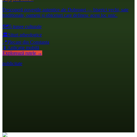
Descoperă poveștile autentice ale Dobrogei — biserici vechi, sate
tradiționale, oameni și obiceiuri care definesc acest loc unic.
🗺️
5 trasee culturale
🏛️
Situri arheologice
📍
Plecare din Constanța
📱
Aplicație mobilă
Explorează rutele →
publicitate