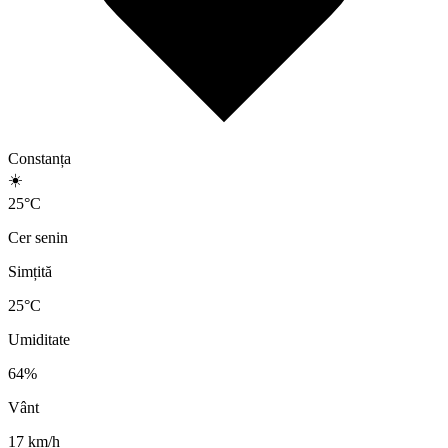
Constanța
☀️
25
°
C
Cer senin
Simțită
25
°C
Umiditate
64
%
Vânt
17
km/h