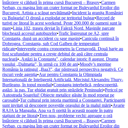
întârziere și căldură în prima cursă București – Brașov
•
Carmen
Șerban, cu mașina într-un crater format pe Bulevardul Eroilor din
București. Artista a scăpat nevătămată
•
Incident la granița României
cu Bulgaria! O dronă a explodat pe teritoriul bulgar
•
Record de
turiști pe litoral în acest weekend. Peste 200.000 de oameni sunt la
mare
•
Linia 102, traseu deviat în Faleză Nord. Mașinile parcate
blochează accesul autobuzelor
•
Trafic îngreunat pe A2, spre
Constanța, după un accident cu șase mașini
•
Canicula continuă în
Dobrogea. Constanța, sub Cod Galben de temperaturi
ridicate
•
Intervenție contra cronometru la Cernavodă. Două barje au
fost scufundate pentru a crește debitul de apă către centrala
nucleară
•
„Astăzi la Constanța”, calendar istoric 8 august. Drama
vasului „Dalmația”, în urmă cu 100 de ani
•
Moody’s menține
România la ratingul „Baa3”, dar păstrează perspectiva negativă. Ce
riscuri vede agenția
•
Aur pentru Constanța la Olimpiada
Internațională de Inteligență Artificială. Mircistul Alexandru Thury-
Burileanu, în topul mondial
•
Constanța interbelică, redescoperită,
astăzi, la pas. Tur ghidat gratuit prin străzilele Peninsulei
•
Pericol pe
Autostrada Soarelui! Obiecte metalice găsite în mod repetat pe
carosabil
•
Tur cultural prin istoria maritimă a Constanței. Participanții
sunt invitați să descopere poveștile orașului de la malul mării
•
Avarie
RAJA la Mangalia. Apa va fi oprită în această noapte în patru
stațiuni de pe litoral
•
Tren nou, probleme vechi: aproape o oră
întârziere și căldură în prima cursă București – Brașov
•
Carmen
Șerban, cu mașina într-un crater format pe Bulevardul Eroilor din