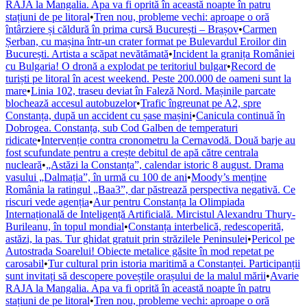
RAJA la Mangalia. Apa va fi oprită în această noapte în patru
stațiuni de pe litoral
•
Tren nou, probleme vechi: aproape o oră
întârziere și căldură în prima cursă București – Brașov
•
Carmen
Șerban, cu mașina într-un crater format pe Bulevardul Eroilor din
București. Artista a scăpat nevătămată
•
Incident la granița României
cu Bulgaria! O dronă a explodat pe teritoriul bulgar
•
Record de
turiști pe litoral în acest weekend. Peste 200.000 de oameni sunt la
mare
•
Linia 102, traseu deviat în Faleză Nord. Mașinile parcate
blochează accesul autobuzelor
•
Trafic îngreunat pe A2, spre
Constanța, după un accident cu șase mașini
•
Canicula continuă în
Dobrogea. Constanța, sub Cod Galben de temperaturi
ridicate
•
Intervenție contra cronometru la Cernavodă. Două barje au
fost scufundate pentru a crește debitul de apă către centrala
nucleară
•
„Astăzi la Constanța”, calendar istoric 8 august. Drama
vasului „Dalmația”, în urmă cu 100 de ani
•
Moody’s menține
România la ratingul „Baa3”, dar păstrează perspectiva negativă. Ce
riscuri vede agenția
•
Aur pentru Constanța la Olimpiada
Internațională de Inteligență Artificială. Mircistul Alexandru Thury-
Burileanu, în topul mondial
•
Constanța interbelică, redescoperită,
astăzi, la pas. Tur ghidat gratuit prin străzilele Peninsulei
•
Pericol pe
Autostrada Soarelui! Obiecte metalice găsite în mod repetat pe
carosabil
•
Tur cultural prin istoria maritimă a Constanței. Participanții
sunt invitați să descopere poveștile orașului de la malul mării
•
Avarie
RAJA la Mangalia. Apa va fi oprită în această noapte în patru
stațiuni de pe litoral
•
Tren nou, probleme vechi: aproape o oră