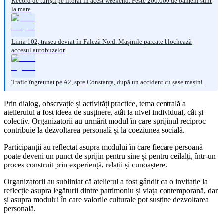
Record de turiști pe litoral în acest weekend. Peste 200.000 de oameni sunt
la mare
Linia 102, traseu deviat în Faleză Nord. Mașinile parcate blochează
accesul autobuzelor
Trafic îngreunat pe A2, spre Constanța, după un accident cu șase mașini
Prin dialog, observație și activități practice, tema centrală a
atelierului a fost ideea de susținere, atât la nivel individual, cât și
colectiv. Organizatorii au urmărit modul în care sprijinul reciproc
contribuie la dezvoltarea personală și la coeziunea socială.
Participanții au reflectat asupra modului în care fiecare persoană
poate deveni un punct de sprijin pentru sine și pentru ceilalți, într-un
proces construit prin experiență, relații și cunoaștere.
Organizatorii au subliniat că atelierul a fost gândit ca o invitație la
reflecție asupra legăturii dintre patrimoniu și viața contemporană, dar
și asupra modului în care valorile culturale pot susține dezvoltarea
personală.