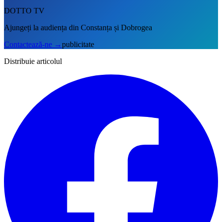
DOTTO TV
Ajungeți la audiența din Constanța și Dobrogea
Contactează-ne
→
publicitate
Distribuie articolul