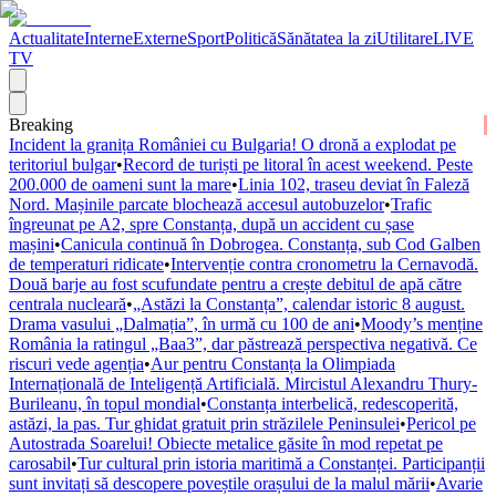
Actualitate
Interne
Externe
Sport
Politică
Sănătatea la zi
Utilitare
LIVE
TV
Breaking
Incident la granița României cu Bulgaria! O dronă a explodat pe
teritoriul bulgar
•
Record de turiști pe litoral în acest weekend. Peste
200.000 de oameni sunt la mare
•
Linia 102, traseu deviat în Faleză
Nord. Mașinile parcate blochează accesul autobuzelor
•
Trafic
îngreunat pe A2, spre Constanța, după un accident cu șase
mașini
•
Canicula continuă în Dobrogea. Constanța, sub Cod Galben
de temperaturi ridicate
•
Intervenție contra cronometru la Cernavodă.
Două barje au fost scufundate pentru a crește debitul de apă către
centrala nucleară
•
„Astăzi la Constanța”, calendar istoric 8 august.
Drama vasului „Dalmația”, în urmă cu 100 de ani
•
Moody’s menține
România la ratingul „Baa3”, dar păstrează perspectiva negativă. Ce
riscuri vede agenția
•
Aur pentru Constanța la Olimpiada
Internațională de Inteligență Artificială. Mircistul Alexandru Thury-
Burileanu, în topul mondial
•
Constanța interbelică, redescoperită,
astăzi, la pas. Tur ghidat gratuit prin străzilele Peninsulei
•
Pericol pe
Autostrada Soarelui! Obiecte metalice găsite în mod repetat pe
carosabil
•
Tur cultural prin istoria maritimă a Constanței. Participanții
sunt invitați să descopere poveștile orașului de la malul mării
•
Avarie