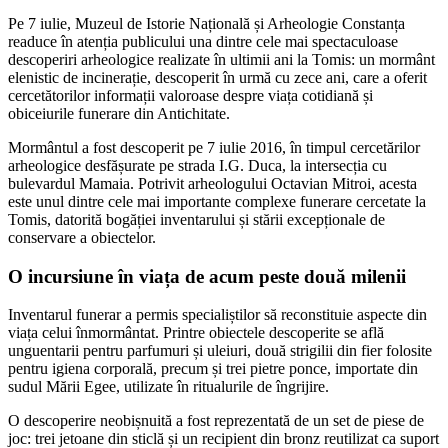
Pe 7 iulie, Muzeul de Istorie Națională și Arheologie Constanța
readuce în atenția publicului una dintre cele mai spectaculoase
descoperiri arheologice realizate în ultimii ani la Tomis: un mormânt
elenistic de incinerație, descoperit în urmă cu zece ani, care a oferit
cercetătorilor informații valoroase despre viața cotidiană și
obiceiurile funerare din Antichitate.
Mormântul a fost descoperit pe 7 iulie 2016, în timpul cercetărilor
arheologice desfășurate pe strada I.G. Duca, la intersecția cu
bulevardul Mamaia. Potrivit arheologului Octavian Mitroi, acesta
este unul dintre cele mai importante complexe funerare cercetate la
Tomis, datorită bogăției inventarului și stării excepționale de
conservare a obiectelor.
O incursiune în viața de acum peste două milenii
Inventarul funerar a permis specialiștilor să reconstituie aspecte din
viața celui înmormântat. Printre obiectele descoperite se află
unguentarii pentru parfumuri și uleiuri, două strigilii din fier folosite
pentru igiena corporală, precum și trei pietre ponce, importate din
sudul Mării Egee, utilizate în ritualurile de îngrijire.
O descoperire neobișnuită a fost reprezentată de un set de piese de
joc: trei jetoane din sticlă și un recipient din bronz reutilizat ca suport