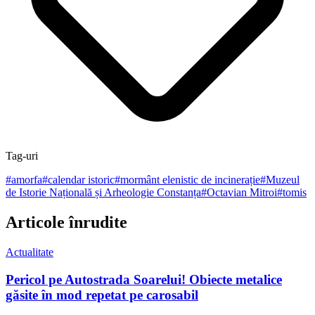
Tag-uri
#
amorfa
#
calendar istoric
#
mormânt elenistic de incinerație
#
Muzeul
de Istorie Națională și Arheologie Constanța
#
Octavian Mitroi
#
tomis
Articole înrudite
Actualitate
Pericol pe Autostrada Soarelui! Obiecte metalice
găsite în mod repetat pe carosabil