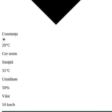
Constanța
☀️
29
°
C
Cer senin
Simțită
31
°C
Umiditate
50
%
Vânt
10
km/h