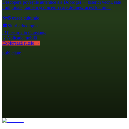
Descoperă poveștile autentice ale Dobrogei — biserici vechi, sate
tradiționale, oameni și obiceiuri care definesc acest loc unic.
🗺️
5 trasee culturale
🏛️
Situri arheologice
📍
Plecare din Constanța
📱
Aplicație mobilă
Explorează rutele →
publicitate