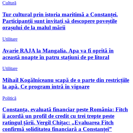
Cultură
Tur cultural prin istoria maritimă a Constanței.
Participanții sunt invitați să descopere poveștile
orașului de la malul mării
Utilitare
Avarie RAJA la Mangalia. Apa va fi oprită în
această noapte în patru stațiuni de pe litoral
Utilitare
Mihail Kogălniceanu scapă de o parte din restricțiile
la apă. Ce program intră în vigoare
Politică
Constanța, evaluată financiar peste România: Fitch
îi acordă un profil de credit cu trei trepte peste
ratingul țării. Vergil Chițac: „Evaluarea Fitch
confirmă soliditatea financiară a Constanței”