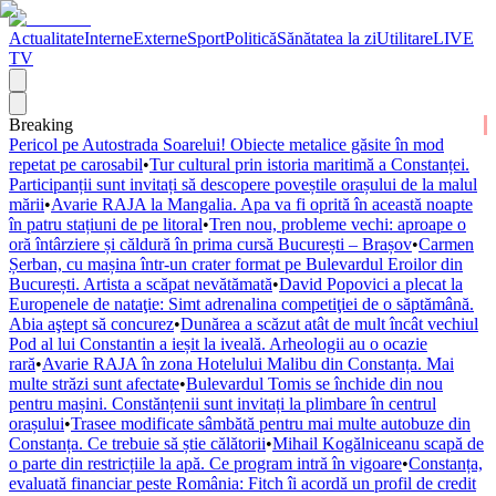
Actualitate
Interne
Externe
Sport
Politică
Sănătatea la zi
Utilitare
LIVE
TV
Breaking
Pericol pe Autostrada Soarelui! Obiecte metalice găsite în mod
repetat pe carosabil
•
Tur cultural prin istoria maritimă a Constanței.
Participanții sunt invitați să descopere poveștile orașului de la malul
mării
•
Avarie RAJA la Mangalia. Apa va fi oprită în această noapte
în patru stațiuni de pe litoral
•
Tren nou, probleme vechi: aproape o
oră întârziere și căldură în prima cursă București – Brașov
•
Carmen
Șerban, cu mașina într-un crater format pe Bulevardul Eroilor din
București. Artista a scăpat nevătămată
•
David Popovici a plecat la
Europenele de nataţie: Simt adrenalina competiţiei de o săptămână.
Abia aştept să concurez
•
Dunărea a scăzut atât de mult încât vechiul
Pod al lui Constantin a ieșit la iveală. Arheologii au o ocazie
rară
•
Avarie RAJA în zona Hotelului Malibu din Constanța. Mai
multe străzi sunt afectate
•
Bulevardul Tomis se închide din nou
pentru mașini. Constănțenii sunt invitați la plimbare în centrul
orașului
•
Trasee modificate sâmbătă pentru mai multe autobuze din
Constanța. Ce trebuie să știe călătorii
•
Mihail Kogălniceanu scapă de
o parte din restricțiile la apă. Ce program intră în vigoare
•
Constanța,
evaluată financiar peste România: Fitch îi acordă un profil de credit