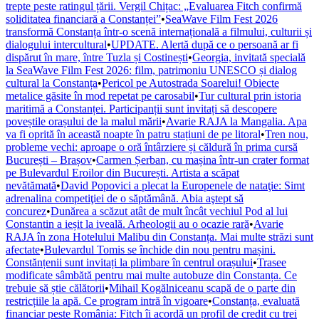
trepte peste ratingul țării. Vergil Chițac: „Evaluarea Fitch confirmă
soliditatea financiară a Constanței”
•
SeaWave Film Fest 2026
transformă Constanța într-o scenă internațională a filmului, culturii și
dialogului intercultural
•
UPDATE. Alertă după ce o persoană ar fi
dispărut în mare, între Tuzla și Costinești
•
Georgia, invitată specială
la SeaWave Film Fest 2026: film, patrimoniu UNESCO și dialog
cultural la Constanța
•
Pericol pe Autostrada Soarelui! Obiecte
metalice găsite în mod repetat pe carosabil
•
Tur cultural prin istoria
maritimă a Constanței. Participanții sunt invitați să descopere
poveștile orașului de la malul mării
•
Avarie RAJA la Mangalia. Apa
va fi oprită în această noapte în patru stațiuni de pe litoral
•
Tren nou,
probleme vechi: aproape o oră întârziere și căldură în prima cursă
București – Brașov
•
Carmen Șerban, cu mașina într-un crater format
pe Bulevardul Eroilor din București. Artista a scăpat
nevătămată
•
David Popovici a plecat la Europenele de nataţie: Simt
adrenalina competiţiei de o săptămână. Abia aştept să
concurez
•
Dunărea a scăzut atât de mult încât vechiul Pod al lui
Constantin a ieșit la iveală. Arheologii au o ocazie rară
•
Avarie
RAJA în zona Hotelului Malibu din Constanța. Mai multe străzi sunt
afectate
•
Bulevardul Tomis se închide din nou pentru mașini.
Constănțenii sunt invitați la plimbare în centrul orașului
•
Trasee
modificate sâmbătă pentru mai multe autobuze din Constanța. Ce
trebuie să știe călătorii
•
Mihail Kogălniceanu scapă de o parte din
restricțiile la apă. Ce program intră în vigoare
•
Constanța, evaluată
financiar peste România: Fitch îi acordă un profil de credit cu trei