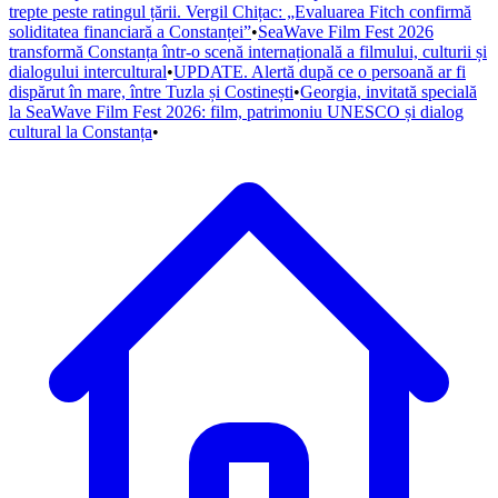
trepte peste ratingul țării. Vergil Chițac: „Evaluarea Fitch confirmă
soliditatea financiară a Constanței”
•
SeaWave Film Fest 2026
transformă Constanța într-o scenă internațională a filmului, culturii și
dialogului intercultural
•
UPDATE. Alertă după ce o persoană ar fi
dispărut în mare, între Tuzla și Costinești
•
Georgia, invitată specială
la SeaWave Film Fest 2026: film, patrimoniu UNESCO și dialog
cultural la Constanța
•