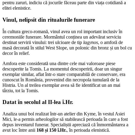
pentru zaruri, indiciu că jocurile făceau parte din viața cotidiană a
elitei elenistice.
Vinul, nelipsit din ritualurile funerare
În cultura greco-romană, vinul avea un rol important inclusiv în
ceremoniile funerare. Mormântul conținea un adevărat serviciu
destinat servirii vinului: trei ulcioare de tip
lagynos
, o amforă de
masă decorată în stilul West Slope, un polonic din bronz și un bol cu
decor în relief.
Amfora este considerată una dintre cele mai valoroase piese
descoperite la Tomis. La momentul descoperirii, doar un singur
exemplar similar, aflat într-o stare comparabilă de conservare, era
cunoscut în România, provenind din necropola tumulară de la
Histria. Un al treilea exemplar avea să fie identificat un an mai
târziu, tot la Tomis.
Datat în secolul al II-lea î.Hr.
Analiza unui bol realizat într-un atelier din Kyme, în vestul Asiei
Mici, le-a permis arheologilor să stabilească perioada în care a fost
depus inventarul funerar. Specialiștii apreciază că înmormântarea a
avut loc între anii
168 și 150 î.Hr.
, în perioada elenistică.