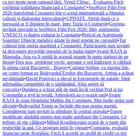
cu trei trepte peste ratingul țării. Vergil Chițac: „Evaluarea Fitch
confirmă soliditatea financiară a Constanței”
•
SeaWave Film Fest
2026 transformă Constanța într-o scenă internațională a filmului,
culturii și dialogului intercultural
•
UPDATE. Alertă după ce o
persoană ar fi dispărut în mare, între Tuzla și Costinești
•
Georgia,
invitată specială la SeaWave Film Fest 2026: film, patrimoniu
UNESCO și dialog cultural la Constanța
•
Pericol pe Autostrada
Soarelui! Obiecte metalice găsite în mod repetat pe carosabil
•
Tur
cultural prin istoria maritimă a Constanței. Participanții sunt invitați
să descopere poveștile orașului de la malul mării
•
Avarie RAJA la
Mangalia. Apa va fi oprită în această noapte în patru stațiuni de pe
litoral
•
Tren nou, probleme vechi: aproape o oră întârziere și căldură
în prima cursă București – Brașov
•
Carmen Șerban, cu mașina într-
un crater format pe Bulevardul Eroilor din București. Artista a scăpat
nevătămată
•
David Popovici a plecat la Europenele de nataţie: Simt
adrenalina competiţiei de o săptămână. Abia aştept să
concurez
•
Dunărea a scăzut atât de mult încât vechiul Pod al lui
Constantin a ieșit la iveală. Arheologii au o ocazie rară
•
Avarie
RAJA în zona Hotelului Malibu din Constanța. Mai multe străzi sunt
afectate
•
Bulevardul Tomis se închide din nou pentru mașini.
Constănțenii sunt invitați la plimbare în centrul orașului
•
Trasee
modificate sâmbătă pentru mai multe autobuze din Constanța. Ce
trebuie să știe călătorii
•
Mihail Kogălniceanu scapă de o parte din
restricțiile la apă. Ce program intră în vigoare
•
Constanța, evaluată
financiar peste România: Fitch îi acordă un profil de credit cu trei