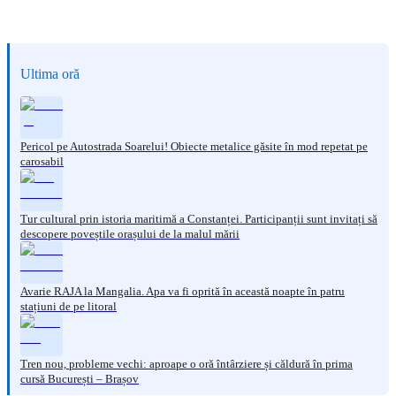
Ultima oră
Pericol pe Autostrada Soarelui! Obiecte metalice găsite în mod repetat pe
carosabil
Tur cultural prin istoria maritimă a Constanței. Participanții sunt invitați să
descopere poveștile orașului de la malul mării
Avarie RAJA la Mangalia. Apa va fi oprită în această noapte în patru
stațiuni de pe litoral
Tren nou, probleme vechi: aproape o oră întârziere și căldură în prima
cursă București – Brașov