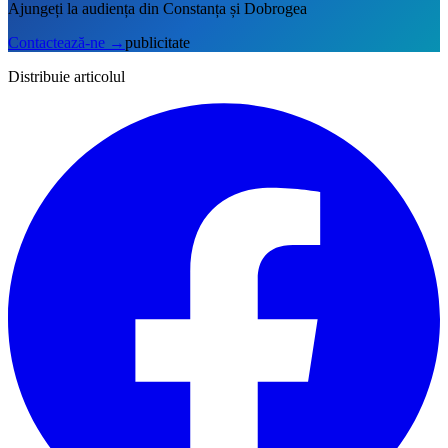
Ajungeți la audiența din Constanța și Dobrogea
Contactează-ne
→
publicitate
Distribuie articolul