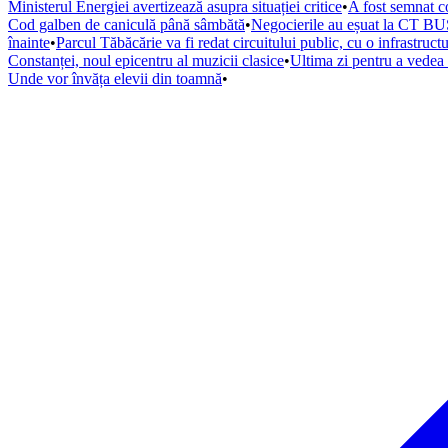
Ministerul Energiei avertizează asupra situației critice
•
A fost semnat co
Cod galben de caniculă până sâmbătă
•
Negocierile au eșuat la CT BUS
înainte
•
Parcul Tăbăcărie va fi redat circuitului public, cu o infrastruc
Constanței, noul epicentru al muzicii clasice
•
Ultima zi pentru a vede
Unde vor învăța elevii din toamnă
•