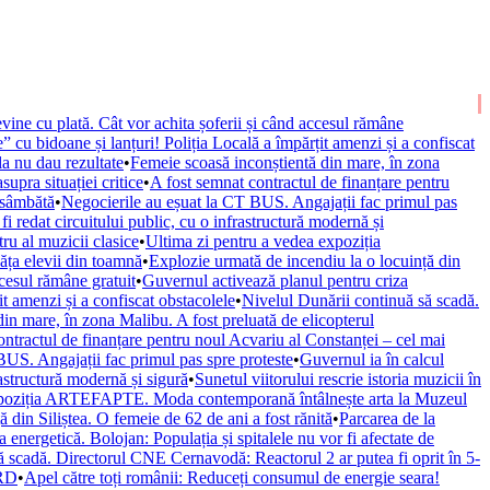
vine cu plată. Cât vor achita șoferii și când accesul rămâne
” cu bidoane și lanțuri! Poliția Locală a împărțit amenzi și a confiscat
la nu dau rezultate
•
Femeie scoasă inconștientă din mare, în zona
upra situației critice
•
A fost semnat contractul de finanțare pentru
 sâmbătă
•
Negocierile au eșuat la CT BUS. Angajații fac primul pas
fi redat circuitului public, cu o infrastructură modernă și
ru al muzicii clasice
•
Ultima zi pentru a vedea expoziția
văța elevii din toamnă
•
Explozie urmată de incendiu la o locuință din
ccesul rămâne gratuit
•
Guvernul activează planul pentru criza
it amenzi și a confiscat obstacolele
•
Nivelul Dunării continuă să scadă.
in mare, în zona Malibu. A fost preluată de elicopterul
ontractul de finanțare pentru noul Acvariu al Constanței – cel mai
BUS. Angajații fac primul pas spre proteste
•
Guvernul ia în calcul
rastructură modernă și sigură
•
Sunetul viitorului rescrie istoria muzicii în
xpoziția ARTEFAPTE. Moda contemporană întâlnește arta la Muzeul
 din Siliștea. O femeie de 62 de ani a fost rănită
•
Parcarea de la
 energetică. Bolojan: Populația și spitalele nu vor fi afectate de
ă scadă. Directorul CNE Cernavodă: Reactorul 2 ar putea fi oprit în 5-
URD
•
Apel către toți românii: Reduceți consumul de energie seara!