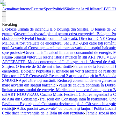
Actualitate
Interne
Externe
Sport
Politică
Sănătatea la zi
Utilitare
LIVE T
Breaking
Explozie urmată de incendiu la o locuință din Siliștea. O femeie de 62 
gratuit
•
Guvernul activează planul pentru criza energetică. Bolojan: Popul
obstacolele
•
Nivelul Dunării continuă să scadă. Directorul CNE Cernavod
Malibu. A fost preluată de elicopterul SMURD
•
Apel către toți români
noul Acvariu al Constanței – cel mai mare acvariu din spațiul balcanic
spre proteste
•
Guvernul ia în calcul limitarea consumului de energie. M
sigură
•
Sunetul viitorului rescrie istoria muzicii în stil ART NOUVEAU
ARTEFAPTE. Moda contemporană întâlnește arta la Muzeul de Artă 
Siliștea. O femeie de 62 de ani a fost rănită
•
Parcarea de la Pavilionul 
energetică. Bolojan: Populația și spitalele nu vor fi afectate de restricți
Directorul CNE Cernavodă: Reactorul 2 ar putea fi oprit în 5-6 zile dac
SMURD
•
Apel către toți românii: Reduceți consumul de energie seara! 
mare acvariu din spațiul balcanic!
•
Valul de căldură continuă în Dobr
limitarea consumului de energie. Marile companii vor fi anunțate cu 24
stil ART NOUVEAU. Cazino Music Festival: Clădirea legendară a Cons
de Artă din Constanța
•
Trei școli din Constanța intră în reabilitare. U
Pavilionul Expozițional Constanța devine cu plată. Cât vor achita șofe
restricții
•
Adio, parcări „rezervate” cu bidoane și lanțuri! Poliția Locală
6 zile dacă intervențiile de la Bala nu dau rezultate
•
Femeie scoasă inco