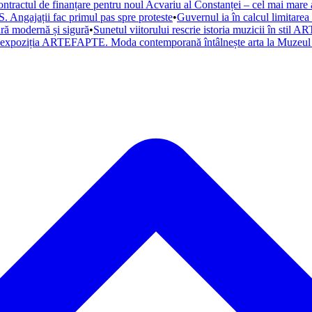
ntractul de finanțare pentru noul Acvariu al Constanței – cel mai mare a
. Angajații fac primul pas spre proteste
•
Guvernul ia în calcul limitare
tură modernă și sigură
•
Sunetul viitorului rescrie istoria muzicii în st
a expoziția ARTEFAPTE. Moda contemporană întâlnește arta la Muzeul 