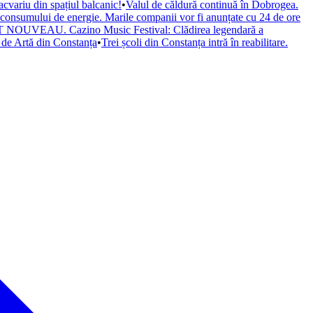
cvariu din spațiul balcanic!
•
Valul de căldură continuă în Dobrogea.
a consumului de energie. Marile companii vor fi anunțate cu 24 de ore
il ART NOUVEAU. Cazino Music Festival: Clădirea legendară a
de Artă din Constanța
•
Trei școli din Constanța intră în reabilitare.