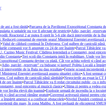
V
de ani a fost rănită
•
Parcarea de la Pavilionul Expozițional Constanța de
ația și spitalele nu vor fi afectate de restricții
•
Adio, parcări „rezervate
ă: Reactorul 2 ar putea fi oprit în 5-6 zile dacă intervențiile de la Ba
i: Reduceți consumul de energie seara! Ministerul Energiei avertizează as
!
•
Valul de căldură continuă în Dobrogea. Cod galben de caniculă până
arile companii vor fi anunțate cu 24 de ore înainte
•
Parcul Tăbăcărie va 
. Cazino Music Festival: Clădirea legendară a Constanței, noul epicent
din Constanța
•
Trei școli din Constanța intră în reabilitare. Unde vor în
Expozițional Constanța devine cu plată. Cât vor achita șoferii și când a
i
•
Adio, parcări „rezervate” cu bidoane și lanțuri! Poliția Locală a împărț
ă intervențiile de la Bala nu dau rezultate
•
Femeie scoasă inconștientă d
Ministerul Energiei avertizează asupra situației critice
•
A fost semnat c
ogea. Cod galben de caniculă până sâmbătă
•
Negocierile au eșuat la CT 
 de ore înainte
•
Parcul Tăbăcărie va fi redat circuitului public, cu o inf
tanței, noul epicentru al muzicii clasice
•
Ultima zi pentru a vedea e
nde vor învăța elevii din toamnă
•
Explozie urmată de incendiu la o locuință
rii și când accesul rămâne gratuit
•
Guvernul activează planul pentru criza
 a împărțit amenzi și a confiscat obstacolele
•
Nivelul Dunării continuă s
nștientă din mare, în zona Malibu. A fost preluată de elicopterul SM