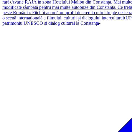
rară
•
Avarie RAJA în zona Hotelului Malibu din Constanța. Mai multe s
modificate sâmbătă pentru mai multe autobuze din Constanța. Ce trebuie
peste România: Fitch îi acordă un profil de credit cu trei trepte peste r
o scenă internațională a filmului, culturii și dialogului intercultural
•
UPD
patrimoniu UNESCO și dialog cultural la Constanța
•