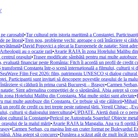
V
 pe carosabil
•
Tur cultural prin istoria maritimă a Constanței. Participanț
de pe litoral
•
Tren nou, probleme vechi: aproape o oră întârziere și căld
 nevătămată
•
David Popovici a plecat la Europenele de nataţie: Simt adre
. Arheologii au o ocazie rară
•
Avarie RAJA în zona Hotelului Malibu din C
 centrul orașului
•
Trasee modificate sâmbătă pentru mai multe autobuze di
, evaluată financiar peste România: Fitch îi acordă un profil de credit cu 
ansformă Constanța într-o scenă internațională a filmului, culturii și di
la SeaWave Film Fest 2026: film, patrimoniu UNESCO și dialog cultural
ței. Participanții sunt invitați să descopere poveștile orașului de la malu
ntârziere și căldură în prima cursă București – Brașov
•
Carmen Șerban, 
nataţie: Simt adrenalina competiţiei de o săptămână. Abia aştept să con
 zona Hotelului Malibu din Constanța. Mai multe străzi sunt afectate
•
u mai multe autobuze din Constanța. Ce trebuie să știe călătorii
•
Mihail 
un profil de credit cu trei trepte peste ratingul țării. Vergil Chițac: „E
i, culturii și dialogului intercultural
•
UPDATE. Alertă după ce o persoan
og cultural la Constanța
•
Pericol pe Autostrada Soarelui! Obiecte metal
e orașului de la malul mării
•
Avarie RAJA la Mangalia. Apa va fi oprită în 
Brașov
•
Carmen Șerban, cu mașina într-un crater format pe Bulevardul Ero
ămână. Abia aştept să concurez
•
Dunărea a scăzut atât de mult încât vechi