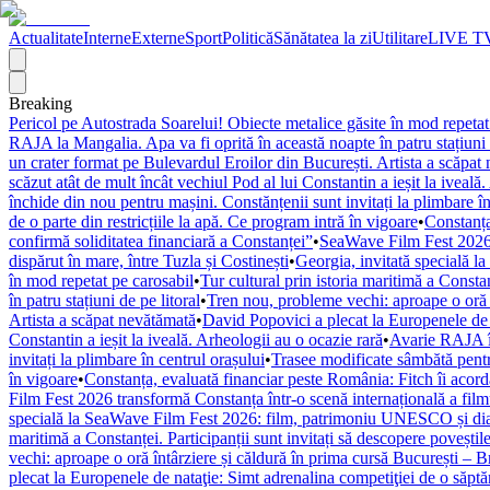
Actualitate
Interne
Externe
Sport
Politică
Sănătatea la zi
Utilitare
LIVE T
Breaking
Pericol pe Autostrada Soarelui! Obiecte metalice găsite în mod repetat
RAJA la Mangalia. Apa va fi oprită în această noapte în patru stațiuni 
un crater format pe Bulevardul Eroilor din București. Artista a scăpat
scăzut atât de mult încât vechiul Pod al lui Constantin a ieșit la iveală
închide din nou pentru mașini. Constănțenii sunt invitați la plimbare în
de o parte din restricțiile la apă. Ce program intră în vigoare
•
Constanța
confirmă soliditatea financiară a Constanței”
•
SeaWave Film Fest 2026 tr
dispărut în mare, între Tuzla și Costinești
•
Georgia, invitată specială 
în mod repetat pe carosabil
•
Tur cultural prin istoria maritimă a Constan
în patru stațiuni de pe litoral
•
Tren nou, probleme vechi: aproape o oră î
Artista a scăpat nevătămată
•
David Popovici a plecat la Europenele de 
Constantin a ieșit la iveală. Arheologii au o ocazie rară
•
Avarie RAJA în
invitați la plimbare în centrul orașului
•
Trasee modificate sâmbătă pentr
în vigoare
•
Constanța, evaluată financiar peste România: Fitch îi acordă 
Film Fest 2026 transformă Constanța într-o scenă internațională a filmulu
specială la SeaWave Film Fest 2026: film, patrimoniu UNESCO și dial
maritimă a Constanței. Participanții sunt invitați să descopere poveștil
vechi: aproape o oră întârziere și căldură în prima cursă București – 
plecat la Europenele de nataţie: Simt adrenalina competiţiei de o săpt