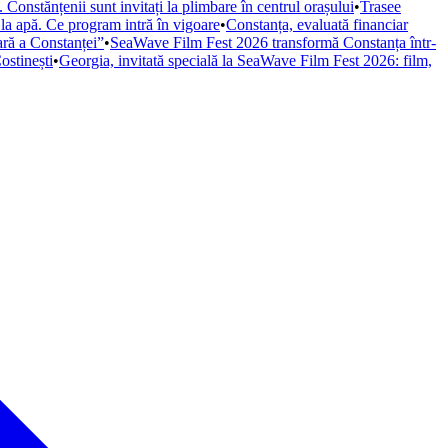
Constănțenii sunt invitați la plimbare în centrul orașului
•
Trasee
 la apă. Ce program intră în vigoare
•
Constanța, evaluată financiar
iară a Constanței”
•
SeaWave Film Fest 2026 transformă Constanța într-
ostinești
•
Georgia, invitată specială la SeaWave Film Fest 2026: film,