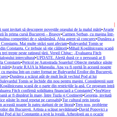
ii sunt invitați să descopere poveștile orașului de la malul mării
•
Avarie
ură în prima cursă București – Brașov
•
Carmen Șerban, cu mașina într-
nalina competiţiei de o săptămână. Abia aştept să concurez
•
Dunărea a
onstanța. Mai multe străzi sunt afectate
•
Bulevardul Tomis se
n Constanța. Ce trebuie să știe călătorii
•
Mihail Kogălniceanu scapă
trei trepte peste ratingul țării. Vergil Chițac: „Evaluarea Fitch
alogului intercultural
•
UPDATE. Alertă după ce o persoană ar fi
 la Constanța
•
Pericol pe Autostrada Soarelui! Obiecte metalice găsite
l mării
•
Avarie RAJA la Mangalia. Apa va fi oprită în această noapte
cu mașina într-un crater format pe Bulevardul Eroilor din București.
curez
•
Dunărea a scăzut atât de mult încât vechiul Pod al lui
Bulevardul Tomis se închide din nou pentru mașini. Constănțenii sunt
Kogălniceanu scapă de o parte din restricțiile la apă. Ce program intră
valuarea Fitch confirmă soliditatea financiară a Constanței”
•
SeaWave
ă ar fi dispărut în mare, între Tuzla și Costinești
•
Georgia, invitată
ice găsite în mod repetat pe carosabil
•
Tur cultural prin istoria
această noapte în patru stațiuni de pe litoral
•
Tren nou, probleme
ilor din București. Artista a scăpat nevătămată
•
David Popovici a
ul Pod al lui Constantin a ieșit la iveală. Arheologii au o ocazie