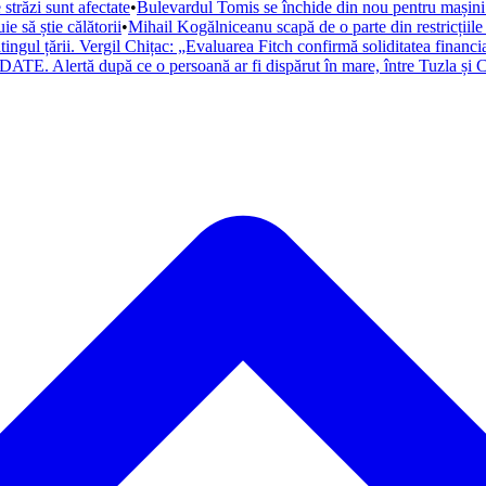
trăzi sunt afectate
•
Bulevardul Tomis se închide din nou pentru mașini. 
 să știe călătorii
•
Mihail Kogălniceanu scapă de o parte din restricțiile
atingul țării. Vergil Chițac: „Evaluarea Fitch confirmă soliditatea financ
ATE. Alertă după ce o persoană ar fi dispărut în mare, între Tuzla și C