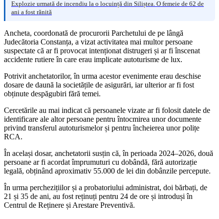
Explozie urmată de incendiu la o locuință din Siliștea. O femeie de 62 de
ani a fost rănită
Ancheta, coordonată de procurorii Parchetului de pe lângă
Judecătoria Constanța, a vizat activitatea mai multor persoane
suspectate că ar fi provocat intenționat distrugeri și ar fi înscenat
accidente rutiere în care erau implicate autoturisme de lux.
Potrivit anchetatorilor, în urma acestor evenimente erau deschise
dosare de daună la societățile de asigurări, iar ulterior ar fi fost
obținute despăgubiri fără temei.
Cercetările au mai indicat că persoanele vizate ar fi folosit datele de
identificare ale altor persoane pentru întocmirea unor documente
privind transferul autoturismelor și pentru încheierea unor polițe
RCA.
În același dosar, anchetatorii susțin că, în perioada 2024–2026, două
persoane ar fi acordat împrumuturi cu dobândă, fără autorizație
legală, obținând aproximativ 55.000 de lei din dobânzile percepute.
În urma perchezițiilor și a probatoriului administrat, doi bărbați, de
21 și 35 de ani, au fost reținuți pentru 24 de ore și introduși în
Centrul de Reținere și Arestare Preventivă.