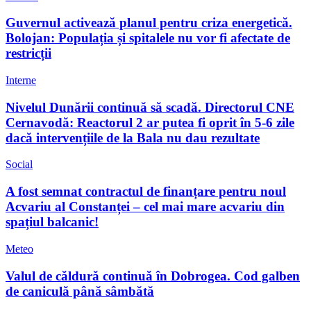
Guvernul activează planul pentru criza energetică.
Bolojan: Populația și spitalele nu vor fi afectate de
restricții
Interne
Nivelul Dunării continuă să scadă. Directorul CNE
Cernavodă: Reactorul 2 ar putea fi oprit în 5-6 zile
dacă intervențiile de la Bala nu dau rezultate
Social
A fost semnat contractul de finanțare pentru noul
Acvariu al Constanței – cel mai mare acvariu din
spațiul balcanic!
Meteo
Valul de căldură continuă în Dobrogea. Cod galben
de caniculă până sâmbătă