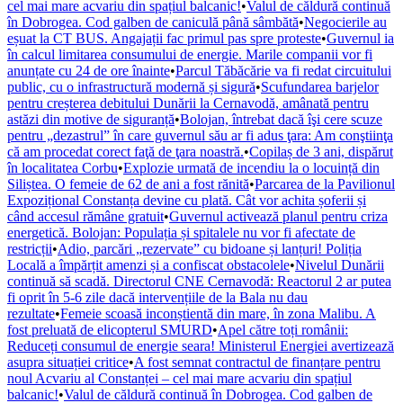
cel mai mare acvariu din spațiul balcanic!
•
Valul de căldură continuă
în Dobrogea. Cod galben de caniculă până sâmbătă
•
Negocierile au
eșuat la CT BUS. Angajații fac primul pas spre proteste
•
Guvernul ia
în calcul limitarea consumului de energie. Marile companii vor fi
anunțate cu 24 de ore înainte
•
Parcul Tăbăcărie va fi redat circuitului
public, cu o infrastructură modernă și sigură
•
Scufundarea barjelor
pentru creșterea debitului Dunării la Cernavodă, amânată pentru
astăzi din motive de siguranță
•
Bolojan, întrebat dacă îşi cere scuze
pentru „dezastrul” în care guvernul său ar fi adus ţara: Am conştiinţa
că am procedat corect faţă de ţara noastră.
•
Copilaș de 3 ani, dispărut
în localitatea Corbu
•
Explozie urmată de incendiu la o locuință din
Siliștea. O femeie de 62 de ani a fost rănită
•
Parcarea de la Pavilionul
Expozițional Constanța devine cu plată. Cât vor achita șoferii și
când accesul rămâne gratuit
•
Guvernul activează planul pentru criza
energetică. Bolojan: Populația și spitalele nu vor fi afectate de
restricții
•
Adio, parcări „rezervate” cu bidoane și lanțuri! Poliția
Locală a împărțit amenzi și a confiscat obstacolele
•
Nivelul Dunării
continuă să scadă. Directorul CNE Cernavodă: Reactorul 2 ar putea
fi oprit în 5-6 zile dacă intervențiile de la Bala nu dau
rezultate
•
Femeie scoasă inconștientă din mare, în zona Malibu. A
fost preluată de elicopterul SMURD
•
Apel către toți românii:
Reduceți consumul de energie seara! Ministerul Energiei avertizează
asupra situației critice
•
A fost semnat contractul de finanțare pentru
noul Acvariu al Constanței – cel mai mare acvariu din spațiul
balcanic!
•
Valul de căldură continuă în Dobrogea. Cod galben de