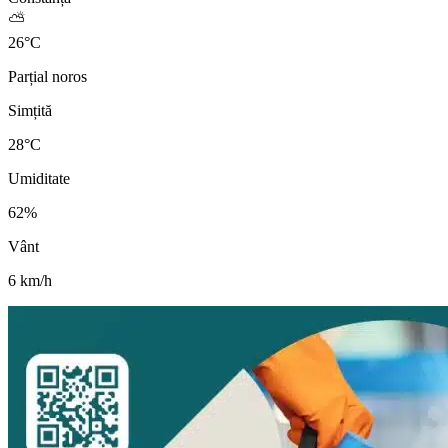
⛅
26
°
C
Parțial noros
Simțită
28
°C
Umiditate
62
%
Vânt
6
km/h