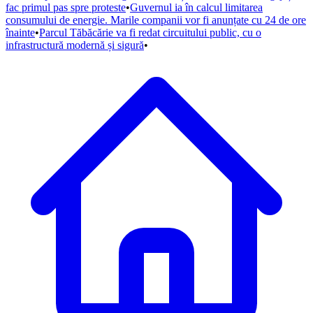
fac primul pas spre proteste
•
Guvernul ia în calcul limitarea
consumului de energie. Marile companii vor fi anunțate cu 24 de ore
înainte
•
Parcul Tăbăcărie va fi redat circuitului public, cu o
infrastructură modernă și sigură
•