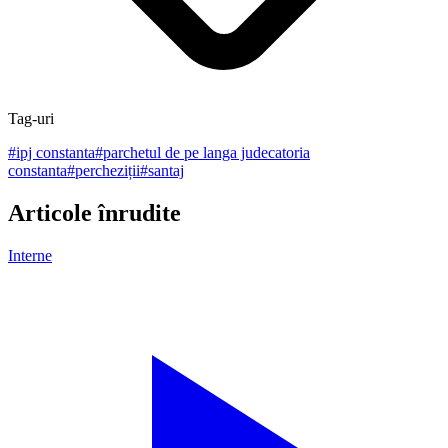
Tag-uri
#
ipj constanta
#
parchetul de pe langa judecatoria
constanta
#
percheziții
#
santaj
Articole înrudite
Interne