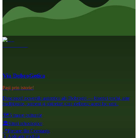
Via DobroGetica
Pași prin istorie!
Descoperă poveștile autentice ale Dobrogei — biserici vechi, sate
tradiționale, oameni și obiceiuri care definesc acest loc unic.
🗺️
5 trasee culturale
🏛️
Situri arheologice
📍
Plecare din Constanța
📱
Aplicație mobilă