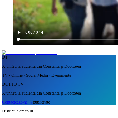
DT
Ajungeți la audiența din Constanța și Dobrogea
TV · Online · Social Media · Evenimente
DOTTO TV
Ajungeți la audiența din Constanța și Dobrogea
Contactează-ne
→
publicitate
Distribuie articolul