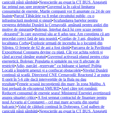
caniculă până sâmbătă
•
Negocierile au eșuat la CT BUS. Angajații
fac primul pas spre proteste
•
Guvernul ia în calcul limitarea
consumului de energie. Marile companii vor fi anunțate cu 24 de ore
înainte
•
Parcul Tăbăcărie va fi redat circuitului public, cu o
infrastructură modernă și sigură
•
Scufundarea barjelor pentru
creșterea debitului Dunării la Cernavodă, amânată pentru astăzi din
motive de siguranță
•
Bolojan, întrebat dacă îşi cere scuze pentru
„dezastrul” în care guvernul său ar fi adus ţara: Am conştiinţa că am
procedat corect faţă de ţara noastră.
•
Copilaș de 3 ani, dispărut în
localitatea Corbu
•
Explozie urmată de incendiu la o locuință din
Siliștea. O femeie de 62 de ani a fost rănită
•
Parcarea de la Pavilionul
Expozițional Constanța devine cu plată. Cât vor achita șoferii și
când accesul rămâne gratuit
•
Guvernul activează planul pentru criza
energetică. Bolojan: Populația și spitalele nu vor fi afectate de
restricții
•
Adio, parcări „rezervate” cu bidoane și lanțuri! Poliția
Locală a împărțit amenzi și a confiscat obstacolele
•
Nivelul Dunării
continuă să scadă. Directorul CNE Cernavodă: Reactorul 2 ar putea
fi oprit în 5-6 zile dacă intervențiile de la Bala nu dau
rezultate
•
Femeie scoasă inconștientă din mare, în zona Malibu. A
fost preluată de elicopterul SMURD
•
Apel către toți românii:
Reduceți consumul de energie seara! Ministerul Energiei avertizează
asupra situației critice
•
A fost semnat contractul de finanțare pentru
noul Acvariu al Constanței – cel mai mare acvariu din spațiul
balcanic!
•
Valul de căldură continuă în Dobrogea. Cod galben de
caniculă până sâmbătă
•
Negocierile au eșuat la CT BUS. Angajații