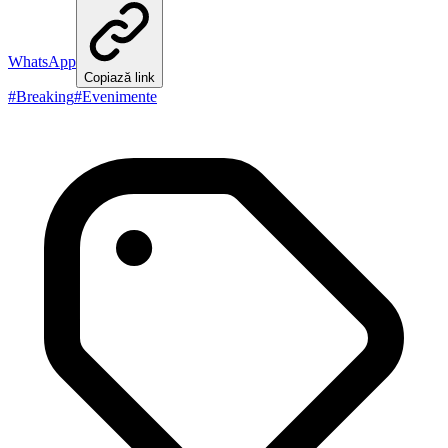
WhatsApp
Copiază link
#
Breaking
#
Evenimente