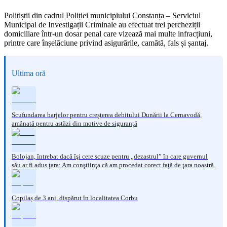
Polițiștii din cadrul Poliției municipiului Constanța – Serviciul
Municipal de Investigații Criminale au efectuat trei percheziții
domiciliare într-un dosar penal care vizează mai multe infracțiuni,
printre care înșelăciune privind asigurările, camătă, fals și șantaj.
Ultima oră
Scufundarea barjelor pentru creșterea debitului Dunării la Cernavodă,
amânată pentru astăzi din motive de siguranță
Bolojan, întrebat dacă îşi cere scuze pentru „dezastrul” în care guvernul
său ar fi adus ţara: Am conştiinţa că am procedat corect faţă de ţara noastră.
Copilaș de 3 ani, dispărut în localitatea Corbu