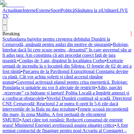
Actualitate
Interne
Externe
Sport
Politică
Sănătatea la zi
Utilitare
LIVE
TV
Breaking
Scufundarea barjelor pentru creșterea debitului Dunării la
Cernavodă, amânată pentru astăzi din motive de siguranță
•
Bolojan,
întrebat dacă îşi cere scuze pentru „dezastrul” în care guvernul său ar
fi adus ţara: Am conştiinţa că am procedat corect faţă de ţara
noastră.
•
Copilaș de 3 ani, dispărut în localitatea Corbu
•
Explozie
urmată de incendiu la o locuință din Siliștea. O femeie de 62 de ani a
fost rănită
•
Parcarea de la Pavilionul Expozițional Constanța devine
cu plată. Cât vor achita șoferii și când accesul rămâne
gratuit
•
Guvernul activează planul pentru criza energetică. Bolojan:
Populația și spitalele nu vor fi afectate de restricții
•
Adio, parcări
„rezervate” cu bidoane și lanțuri! Poliția Locală a împărțit amenzi și
a confiscat obstacolele
•
Nivelul Dunării continuă să scadă. Directorul
CNE Cernavodă: Reactorul 2 ar putea fi oprit în 5-6 zile dacă
intervențiile de la Bala nu dau rezultate
•
Femeie scoasă inconștientă
din mare, în zona Malibu. A fost preluată de elicopterul
SMURD
•
Apel către toți românii: Reduceți consumul de energie
seara! Ministerul Energiei avertizează asupra situației critice
•
A fost
semnat contractul de finanțare pentru noul Acvariu al Constanței –