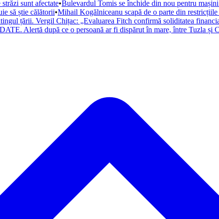
trăzi sunt afectate
•
Bulevardul Tomis se închide din nou pentru mașini. 
 să știe călătorii
•
Mihail Kogălniceanu scapă de o parte din restricțiile
atingul țării. Vergil Chițac: „Evaluarea Fitch confirmă soliditatea financ
ATE. Alertă după ce o persoană ar fi dispărut în mare, între Tuzla și C