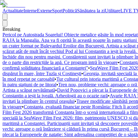
Actualitate
Interne
Externe
Sport
Politică
Sănătatea la zi
Utilitare
LIVE T
Breaking
Pericol pe Autostrada Soarelui! Obiecte metalice găsite în mod repetat
RAJA la Mangalia. Apa va fi oprită în această noapte în patru stațiuni 
un crater format pe Bulevardul Eroilor din București. Artista a scăpat
scăzut atât de mult încât vechiul Pod al lui Constantin a ieșit la iveală
închide din nou pentru mașini. Constănțenii sunt invitați la plimbare în
de o parte din restricțiile la apă. Ce program intră în vigoare
•
Constanța
confirmă soliditatea financiară a Constanței”
•
SeaWave Film Fest 2026 tr
dispărut în mare, între Tuzla și Costinești
•
Georgia, invitată specială 
în mod repetat pe carosabil
•
Tur cultural prin istoria maritimă a Constan
în patru stațiuni de pe litoral
•
Tren nou, probleme vechi: aproape o oră î
Artista a scăpat nevătămată
•
David Popovici a plecat la Europenele de 
Constantin a ieșit la iveală. Arheologii au o ocazie rară
•
Avarie RAJA în
invitați la plimbare în centrul orașului
•
Trasee modificate sâmbătă pentr
în vigoare
•
Constanța, evaluată financiar peste România: Fitch îi acordă 
Film Fest 2026 transformă Constanța într-o scenă internațională a filmulu
specială la SeaWave Film Fest 2026: film, patrimoniu UNESCO și dial
maritimă a Constanței. Participanții sunt invitați să descopere poveștil
vechi: aproape o oră întârziere și căldură în prima cursă București – 
plecat la Europenele de nataţie: Simt adrenalina competiţiei de o săpt