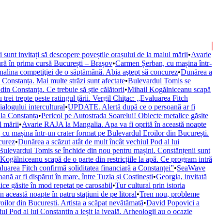
ii sunt invitați să descopere poveștile orașului de la malul mării
•
Avarie
ură în prima cursă București – Brașov
•
Carmen Șerban, cu mașina într-
nalina competiţiei de o săptămână. Abia aştept să concurez
•
Dunărea a
onstanța. Mai multe străzi sunt afectate
•
Bulevardul Tomis se
n Constanța. Ce trebuie să știe călătorii
•
Mihail Kogălniceanu scapă
trei trepte peste ratingul țării. Vergil Chițac: „Evaluarea Fitch
alogului intercultural
•
UPDATE. Alertă după ce o persoană ar fi
 la Constanța
•
Pericol pe Autostrada Soarelui! Obiecte metalice găsite
l mării
•
Avarie RAJA la Mangalia. Apa va fi oprită în această noapte
cu mașina într-un crater format pe Bulevardul Eroilor din București.
curez
•
Dunărea a scăzut atât de mult încât vechiul Pod al lui
Bulevardul Tomis se închide din nou pentru mașini. Constănțenii sunt
Kogălniceanu scapă de o parte din restricțiile la apă. Ce program intră
valuarea Fitch confirmă soliditatea financiară a Constanței”
•
SeaWave
ă ar fi dispărut în mare, între Tuzla și Costinești
•
Georgia, invitată
ice găsite în mod repetat pe carosabil
•
Tur cultural prin istoria
această noapte în patru stațiuni de pe litoral
•
Tren nou, probleme
ilor din București. Artista a scăpat nevătămată
•
David Popovici a
ul Pod al lui Constantin a ieșit la iveală. Arheologii au o ocazie