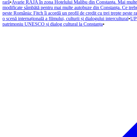
rară
•
Avarie RAJA în zona Hotelului Malibu din Constanța. Mai multe s
modificate sâmbătă pentru mai multe autobuze din Constanța. Ce trebuie
peste România: Fitch îi acordă un profil de credit cu trei trepte peste r
o scenă internațională a filmului, culturii și dialogului intercultural
•
UPD
patrimoniu UNESCO și dialog cultural la Constanța
•