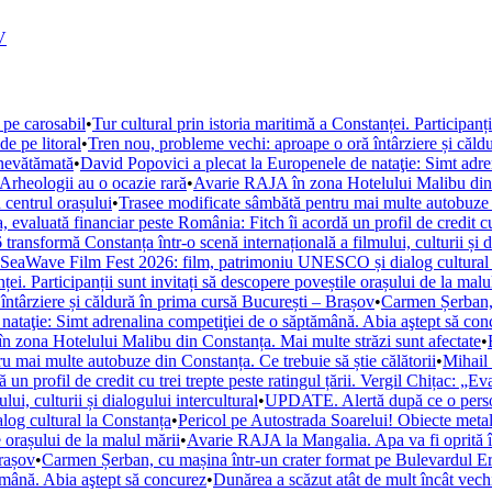
V
 pe carosabil
•
Tur cultural prin istoria maritimă a Constanței. Participanț
de pe litoral
•
Tren nou, probleme vechi: aproape o oră întârziere și căld
 nevătămată
•
David Popovici a plecat la Europenele de nataţie: Simt adre
. Arheologii au o ocazie rară
•
Avarie RAJA în zona Hotelului Malibu din C
 centrul orașului
•
Trasee modificate sâmbătă pentru mai multe autobuze di
, evaluată financiar peste România: Fitch îi acordă un profil de credit cu 
ansformă Constanța într-o scenă internațională a filmului, culturii și di
la SeaWave Film Fest 2026: film, patrimoniu UNESCO și dialog cultural
ței. Participanții sunt invitați să descopere poveștile orașului de la malu
ntârziere și căldură în prima cursă București – Brașov
•
Carmen Șerban, 
nataţie: Simt adrenalina competiţiei de o săptămână. Abia aştept să con
 zona Hotelului Malibu din Constanța. Mai multe străzi sunt afectate
•
u mai multe autobuze din Constanța. Ce trebuie să știe călătorii
•
Mihail 
un profil de credit cu trei trepte peste ratingul țării. Vergil Chițac: „E
i, culturii și dialogului intercultural
•
UPDATE. Alertă după ce o persoan
og cultural la Constanța
•
Pericol pe Autostrada Soarelui! Obiecte metal
e orașului de la malul mării
•
Avarie RAJA la Mangalia. Apa va fi oprită în 
Brașov
•
Carmen Șerban, cu mașina într-un crater format pe Bulevardul Ero
ămână. Abia aştept să concurez
•
Dunărea a scăzut atât de mult încât vechi