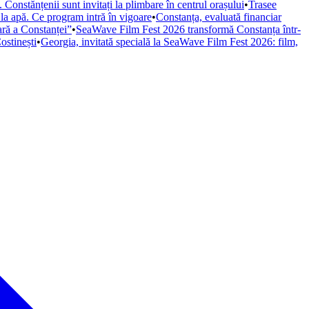
Constănțenii sunt invitați la plimbare în centrul orașului
•
Trasee
 la apă. Ce program intră în vigoare
•
Constanța, evaluată financiar
iară a Constanței”
•
SeaWave Film Fest 2026 transformă Constanța într-
ostinești
•
Georgia, invitată specială la SeaWave Film Fest 2026: film,