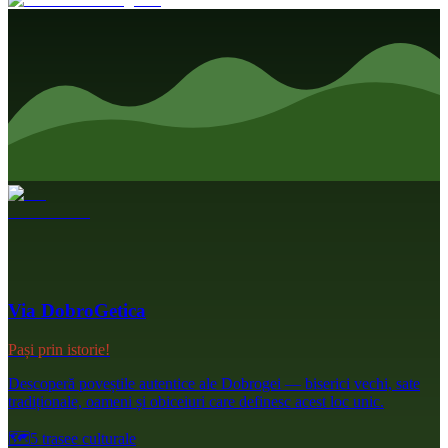
Via DobroGetica
Pași prin istorie!
Descoperă poveștile autentice ale Dobrogei — biserici vechi, sate
tradiționale, oameni și obiceiuri care definesc acest loc unic.
🗺️
5 trasee culturale