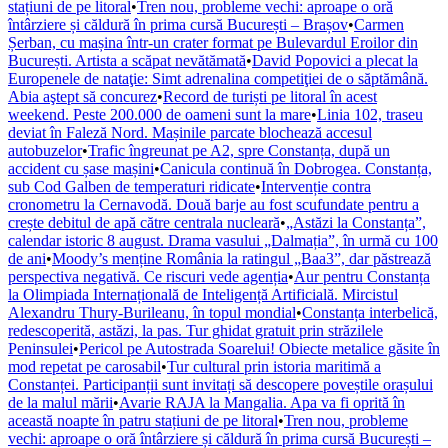
stațiuni de pe litoral
•
Tren nou, probleme vechi: aproape o oră
întârziere și căldură în prima cursă București – Brașov
•
Carmen
Șerban, cu mașina într-un crater format pe Bulevardul Eroilor din
București. Artista a scăpat nevătămată
•
David Popovici a plecat la
Europenele de nataţie: Simt adrenalina competiţiei de o săptămână.
Abia aştept să concurez
•
Record de turiști pe litoral în acest
weekend. Peste 200.000 de oameni sunt la mare
•
Linia 102, traseu
deviat în Faleză Nord. Mașinile parcate blochează accesul
autobuzelor
•
Trafic îngreunat pe A2, spre Constanța, după un
accident cu șase mașini
•
Canicula continuă în Dobrogea. Constanța,
sub Cod Galben de temperaturi ridicate
•
Intervenție contra
cronometru la Cernavodă. Două barje au fost scufundate pentru a
crește debitul de apă către centrala nucleară
•
„Astăzi la Constanța”,
calendar istoric 8 august. Drama vasului „Dalmația”, în urmă cu 100
de ani
•
Moody’s menține România la ratingul „Baa3”, dar păstrează
perspectiva negativă. Ce riscuri vede agenția
•
Aur pentru Constanța
la Olimpiada Internațională de Inteligență Artificială. Mircistul
Alexandru Thury-Burileanu, în topul mondial
•
Constanța interbelică,
redescoperită, astăzi, la pas. Tur ghidat gratuit prin străzilele
Peninsulei
•
Pericol pe Autostrada Soarelui! Obiecte metalice găsite în
mod repetat pe carosabil
•
Tur cultural prin istoria maritimă a
Constanței. Participanții sunt invitați să descopere poveștile orașului
de la malul mării
•
Avarie RAJA la Mangalia. Apa va fi oprită în
această noapte în patru stațiuni de pe litoral
•
Tren nou, probleme
vechi: aproape o oră întârziere și căldură în prima cursă București –