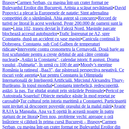
Brașov
•
Carmen Șerban, cu mașina într-un crater format pe
Bulevardul Eroilor din București. Artista a scăpat nevătămată
•
David
Popovici a plecat la Europenele de nataţie: Simt adrenalina
competiţiei de o săptămână. Abia aştept să concurez
•
Record de
turiști pe litoral în acest weekend. Peste 200.000 de oameni sunt la
mare
•
Linia 102, traseu deviat în Faleză Nord. Mașinile parcate
blochează accesul autobuzelor
•
Trafic îngreunat pe A2, spre
Constanța, după un accident cu șase mașini
•
Canicula continuă în
Dobrogea. Constanța, sub Cod Galben de temperaturi
ridicate
•
Intervenție contra cronometru la Cernavodă. Două barje au
fost scufundate pentru a crește debitul de apă către centrala
nucleară
•
„Astăzi la Constanța”, calendar istoric 8 august. Drama
vasului „Dalmația”, în urmă cu 100 de ani
•
Moody’s menține
România la ratingul „Baa3”, dar păstrează perspectiva negativă. Ce
riscuri vede agenția
•
Aur pentru Constanța la Olimpiada
Internațională de Inteligență Artificială. Mircistul Alexandru Thury-
Burileanu, în topul mondial
•
Constanța interbelică, redescoperită,
astăzi, la pas. Tur ghidat gratuit prin străzilele Peninsulei
•
Pericol pe
Autostrada Soarelui! Obiecte metalice găsite în mod repetat pe
carosabil
•
Tur cultural prin istoria maritimă a Constanței. Participanții
sunt invitați să descopere poveștile orașului de la malul mării
•
Avarie
RAJA la Mangalia. Apa va fi oprită în această noapte în patru
stațiuni de pe litoral
•
Tren nou, probleme vechi: aproape o oră
întârziere și căldură în prima cursă București – Brașov
•
Carmen
Șerban, cu mașina într-un crater format pe Bulevardul Eroilor din