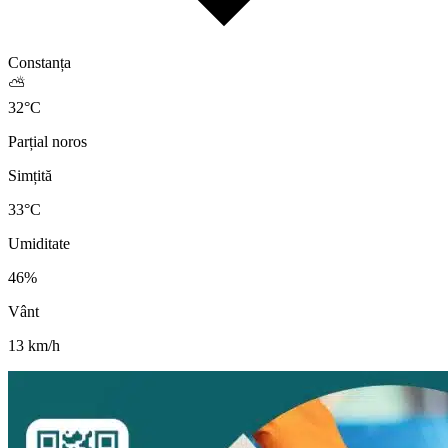
Constanța
⛅
32
°
C
Parțial noros
Simțită
33
°C
Umiditate
46
%
Vânt
13
km/h