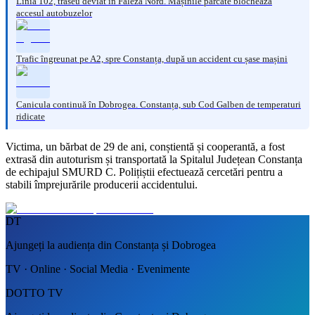
Linia 102, traseu deviat în Faleză Nord. Mașinile parcate blochează
accesul autobuzelor
Trafic îngreunat pe A2, spre Constanța, după un accident cu șase mașini
Canicula continuă în Dobrogea. Constanța, sub Cod Galben de temperaturi
ridicate
Victima, un bărbat de 29 de ani, conștientă și cooperantă, a fost
extrasă din autoturism și transportată la Spitalul Județean Constanța
de echipajul SMURD C. Polițiștii efectuează cercetări pentru a
stabili împrejurările producerii accidentului.
DT
Ajungeți la audiența din Constanța și Dobrogea
TV · Online · Social Media · Evenimente
DOTTO TV