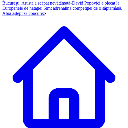
București. Artista a scăpat nevătămată
•
David Popovici a plecat la
Europenele de nataţie: Simt adrenalina competiţiei de o săptămână.
Abia aştept să concurez
•