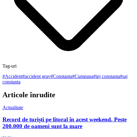
Tag-uri
#
Accident
#
accident grav
#
Constanta
#
Cumpana
#
ipj constanta
#
saj
constanta
Articole înrudite
Actualitate
Record de turiști pe litoral în acest weekend. Peste
200.000 de oameni sunt la mare