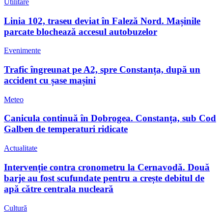
Utilitare
Linia 102, traseu deviat în Faleză Nord. Mașinile
parcate blochează accesul autobuzelor
Evenimente
Trafic îngreunat pe A2, spre Constanța, după un
accident cu șase mașini
Meteo
Canicula continuă în Dobrogea. Constanța, sub Cod
Galben de temperaturi ridicate
Actualitate
Intervenție contra cronometru la Cernavodă. Două
barje au fost scufundate pentru a crește debitul de
apă către centrala nucleară
Cultură