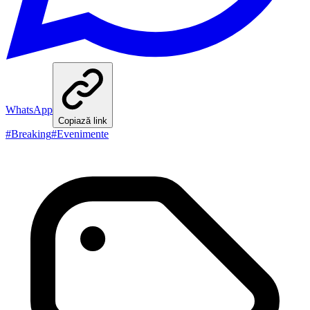
WhatsApp
Copiază link
#
Breaking
#
Evenimente