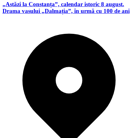
„Astăzi la Constanța”, calendar istoric 8 august.
Drama vasului „Dalmația”, în urmă cu 100 de ani