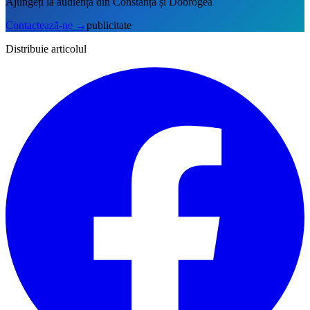
Ajungeți la audiența din Constanța și Dobrogea
Contactează-ne
→
publicitate
Distribuie articolul