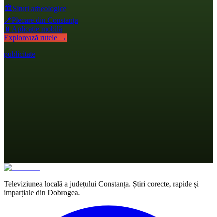
🏛️
Situri arheologice
📍
Plecare din Constanța
📱
Aplicație mobilă
Explorează rutele →
publicitate
Televiziunea locală a județului Constanța. Știri corecte, rapide și
imparțiale din Dobrogea.