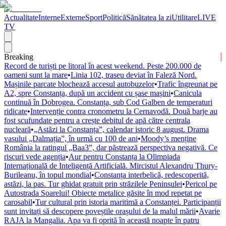
Actualitate
Interne
Externe
Sport
Politică
Sănătatea la zi
Utilitare
LIVE
TV
Breaking
Record de turiști pe litoral în acest weekend. Peste 200.000 de
oameni sunt la mare
•
Linia 102, traseu deviat în Faleză Nord.
Mașinile parcate blochează accesul autobuzelor
•
Trafic îngreunat pe
A2, spre Constanța, după un accident cu șase mașini
•
Canicula
continuă în Dobrogea. Constanța, sub Cod Galben de temperaturi
ridicate
•
Intervenție contra cronometru la Cernavodă. Două barje au
fost scufundate pentru a crește debitul de apă către centrala
nucleară
•
„Astăzi la Constanța”, calendar istoric 8 august. Drama
vasului „Dalmația”, în urmă cu 100 de ani
•
Moody’s menține
România la ratingul „Baa3”, dar păstrează perspectiva negativă. Ce
riscuri vede agenția
•
Aur pentru Constanța la Olimpiada
Internațională de Inteligență Artificială. Mircistul Alexandru Thury-
Burileanu, în topul mondial
•
Constanța interbelică, redescoperită,
astăzi, la pas. Tur ghidat gratuit prin străzilele Peninsulei
•
Pericol pe
Autostrada Soarelui! Obiecte metalice găsite în mod repetat pe
carosabil
•
Tur cultural prin istoria maritimă a Constanței. Participanții
sunt invitați să descopere poveștile orașului de la malul mării
•
Avarie
RAJA la Mangalia. Apa va fi oprită în această noapte în patru