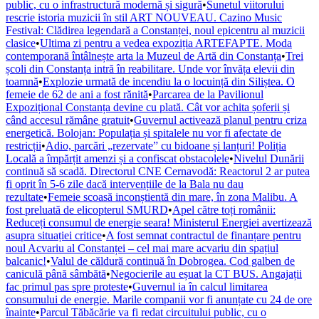
public, cu o infrastructură modernă și sigură
•
Sunetul viitorului
rescrie istoria muzicii în stil ART NOUVEAU. Cazino Music
Festival: Clădirea legendară a Constanței, noul epicentru al muzicii
clasice
•
Ultima zi pentru a vedea expoziția ARTEFAPTE. Moda
contemporană întâlnește arta la Muzeul de Artă din Constanța
•
Trei
școli din Constanța intră în reabilitare. Unde vor învăța elevii din
toamnă
•
Explozie urmată de incendiu la o locuință din Siliștea. O
femeie de 62 de ani a fost rănită
•
Parcarea de la Pavilionul
Expozițional Constanța devine cu plată. Cât vor achita șoferii și
când accesul rămâne gratuit
•
Guvernul activează planul pentru criza
energetică. Bolojan: Populația și spitalele nu vor fi afectate de
restricții
•
Adio, parcări „rezervate” cu bidoane și lanțuri! Poliția
Locală a împărțit amenzi și a confiscat obstacolele
•
Nivelul Dunării
continuă să scadă. Directorul CNE Cernavodă: Reactorul 2 ar putea
fi oprit în 5-6 zile dacă intervențiile de la Bala nu dau
rezultate
•
Femeie scoasă inconștientă din mare, în zona Malibu. A
fost preluată de elicopterul SMURD
•
Apel către toți românii:
Reduceți consumul de energie seara! Ministerul Energiei avertizează
asupra situației critice
•
A fost semnat contractul de finanțare pentru
noul Acvariu al Constanței – cel mai mare acvariu din spațiul
balcanic!
•
Valul de căldură continuă în Dobrogea. Cod galben de
caniculă până sâmbătă
•
Negocierile au eșuat la CT BUS. Angajații
fac primul pas spre proteste
•
Guvernul ia în calcul limitarea
consumului de energie. Marile companii vor fi anunțate cu 24 de ore
înainte
•
Parcul Tăbăcărie va fi redat circuitului public, cu o