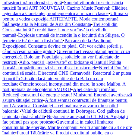
infrastructură modernă și sigură
•
Sunetul viitorului rescrie istoria
muzicii în stil ART NOUVEAU. Cazino Music Festival: Clădirea
legendară a Constanței, noul epicentru al muzicii clasice
•
Ultima zi
pentru a vedea expoziția ARTEFAPTE. Moda contemporană
întâlnește arta la Muzeul de Artă din Constanța
•
Trei școli din
Constanța intră în reabilitare. Unde vor învăța elevii din
toamnă
•
Explozie urmată de incendiu la o locuință din Siliștea. O
femeie de 62 de ani a fost rănită
•
Parcarea de la Pavilionul
Expozițional Constanța devine cu plată. Cât vor achita șoferii și
când accesul rămâne gratuit
•
Guvernul activează planul pentru criza
energetică. Bolojan: Populația și spitalele nu vor fi afectate de
restricții
•
Adio, parcări „rezervate” cu bidoane și lanțuri! Poliția
Locală a împărțit amenzi și a confiscat obstacolele
•
Nivelul Dunării
continuă să scadă. Directorul CNE Cernavodă: Reactorul 2 ar putea
fi oprit în 5-6 zile dacă intervențiile de la Bala nu dau
rezultate
•
Femeie scoasă inconștientă din mare, în zona Malibu. A
fost preluată de elicopterul SMURD
•
Apel către toți românii:
Reduceți consumul de energie seara! Ministerul Energiei avertizează
asupra situației critice
•
A fost semnat contractul de finanțare pentru
noul Acvariu al Constanței – cel mai mare acvariu din spațiul
balcanic!
•
Valul de căldură continuă în Dobrogea. Cod galben de
caniculă până sâmbătă
•
Negocierile au eșuat la CT BUS. Angajații
fac primul pas spre proteste
•
Guvernul ia în calcul limitarea
consumului de energie. Marile companii vor fi anunțate cu 24 de ore
înainte
•
Parcul Tăbăcărie va fi redat circuitului public, cu o