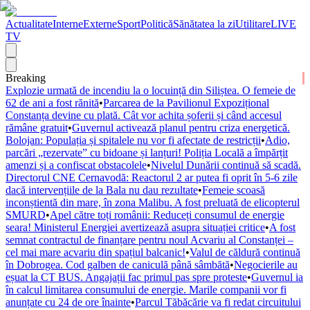
Actualitate
Interne
Externe
Sport
Politică
Sănătatea la zi
Utilitare
LIVE
TV
Breaking
Explozie urmată de incendiu la o locuință din Siliștea. O femeie de
62 de ani a fost rănită
•
Parcarea de la Pavilionul Expozițional
Constanța devine cu plată. Cât vor achita șoferii și când accesul
rămâne gratuit
•
Guvernul activează planul pentru criza energetică.
Bolojan: Populația și spitalele nu vor fi afectate de restricții
•
Adio,
parcări „rezervate” cu bidoane și lanțuri! Poliția Locală a împărțit
amenzi și a confiscat obstacolele
•
Nivelul Dunării continuă să scadă.
Directorul CNE Cernavodă: Reactorul 2 ar putea fi oprit în 5-6 zile
dacă intervențiile de la Bala nu dau rezultate
•
Femeie scoasă
inconștientă din mare, în zona Malibu. A fost preluată de elicopterul
SMURD
•
Apel către toți românii: Reduceți consumul de energie
seara! Ministerul Energiei avertizează asupra situației critice
•
A fost
semnat contractul de finanțare pentru noul Acvariu al Constanței –
cel mai mare acvariu din spațiul balcanic!
•
Valul de căldură continuă
în Dobrogea. Cod galben de caniculă până sâmbătă
•
Negocierile au
eșuat la CT BUS. Angajații fac primul pas spre proteste
•
Guvernul ia
în calcul limitarea consumului de energie. Marile companii vor fi
anunțate cu 24 de ore înainte
•
Parcul Tăbăcărie va fi redat circuitului