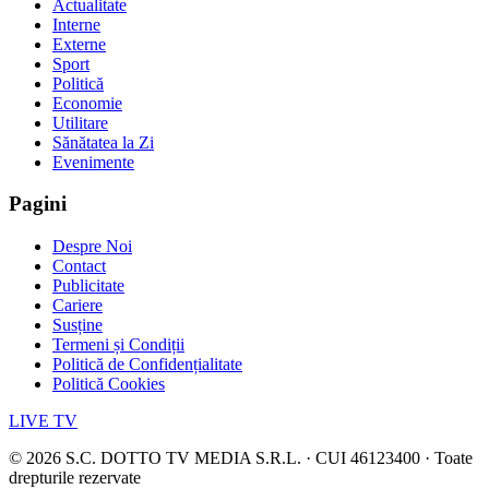
Actualitate
Interne
Externe
Sport
Politică
Economie
Utilitare
Sănătatea la Zi
Evenimente
Pagini
Despre Noi
Contact
Publicitate
Cariere
Susține
Termeni și Condiții
Politică de Confidențialitate
Politică Cookies
LIVE TV
©
2026
S.C. DOTTO TV MEDIA S.R.L. · CUI 46123400 · Toate
drepturile rezervate