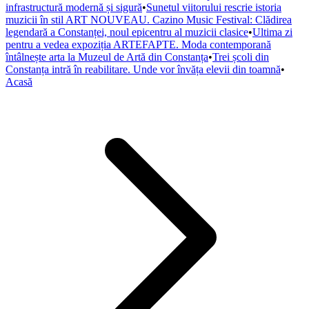
infrastructură modernă și sigură
•
Sunetul viitorului rescrie istoria
muzicii în stil ART NOUVEAU. Cazino Music Festival: Clădirea
legendară a Constanței, noul epicentru al muzicii clasice
•
Ultima zi
pentru a vedea expoziția ARTEFAPTE. Moda contemporană
întâlnește arta la Muzeul de Artă din Constanța
•
Trei școli din
Constanța intră în reabilitare. Unde vor învăța elevii din toamnă
•
Acasă