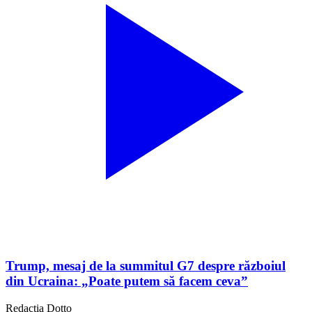
Trump, mesaj de la summitul G7 despre războiul
din Ucraina: „Poate putem să facem ceva”
Redacția Dotto