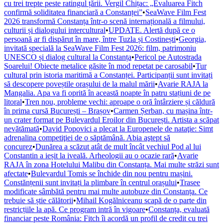
cu trei trepte peste ratingul țării. Vergil Chițac: „Evaluarea Fitch
confirmă soliditatea financiară a Constanței”
•
SeaWave Film Fest
2026 transformă Constanța într-o scenă internațională a filmului,
culturii și dialogului intercultural
•
UPDATE. Alertă după ce o
persoană ar fi dispărut în mare, între Tuzla și Costinești
•
Georgia,
invitată specială la SeaWave Film Fest 2026: film, patrimoniu
UNESCO și dialog cultural la Constanța
•
Pericol pe Autostrada
Soarelui! Obiecte metalice găsite în mod repetat pe carosabil
•
Tur
cultural prin istoria maritimă a Constanței. Participanții sunt invitați
să descopere poveștile orașului de la malul mării
•
Avarie RAJA la
Mangalia. Apa va fi oprită în această noapte în patru stațiuni de pe
litoral
•
Tren nou, probleme vechi: aproape o oră întârziere și căldură
în prima cursă București – Brașov
•
Carmen Șerban, cu mașina într-
un crater format pe Bulevardul Eroilor din București. Artista a scăpat
nevătămată
•
David Popovici a plecat la Europenele de nataţie: Simt
adrenalina competiţiei de o săptămână. Abia aştept să
concurez
•
Dunărea a scăzut atât de mult încât vechiul Pod al lui
Constantin a ieșit la iveală. Arheologii au o ocazie rară
•
Avarie
RAJA în zona Hotelului Malibu din Constanța. Mai multe străzi sunt
afectate
•
Bulevardul Tomis se închide din nou pentru mașini.
Constănțenii sunt invitați la plimbare în centrul orașului
•
Trasee
modificate sâmbătă pentru mai multe autobuze din Constanța. Ce
trebuie să știe călătorii
•
Mihail Kogălniceanu scapă de o parte din
restricțiile la apă. Ce program intră în vigoare
•
Constanța, evaluată
financiar peste România: Fitch îi acordă un profil de credit cu trei