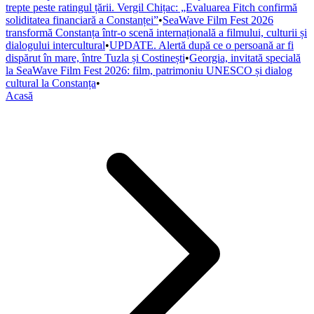
trepte peste ratingul țării. Vergil Chițac: „Evaluarea Fitch confirmă
soliditatea financiară a Constanței”
•
SeaWave Film Fest 2026
transformă Constanța într-o scenă internațională a filmului, culturii și
dialogului intercultural
•
UPDATE. Alertă după ce o persoană ar fi
dispărut în mare, între Tuzla și Costinești
•
Georgia, invitată specială
la SeaWave Film Fest 2026: film, patrimoniu UNESCO și dialog
cultural la Constanța
•
Acasă