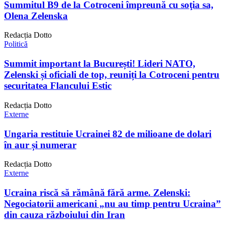
Summitul B9 de la Cotroceni împreună cu soţia sa,
Olena Zelenska
Redacția Dotto
Politică
Summit important la București! Lideri NATO,
Zelenski și oficiali de top, reuniți la Cotroceni pentru
securitatea Flancului Estic
Redacția Dotto
Externe
Ungaria restituie Ucrainei 82 de milioane de dolari
în aur și numerar
Redacția Dotto
Externe
Ucraina riscă să rămână fără arme. Zelenski:
Negociatorii americani „nu au timp pentru Ucraina”
din cauza războiului din Iran