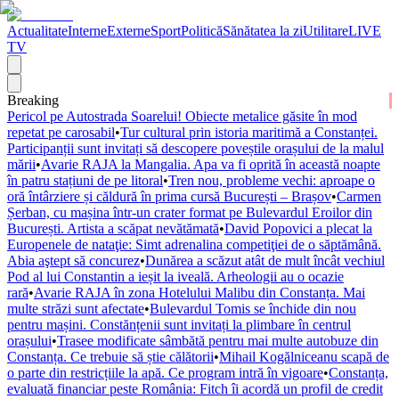
Actualitate
Interne
Externe
Sport
Politică
Sănătatea la zi
Utilitare
LIVE
TV
Breaking
Pericol pe Autostrada Soarelui! Obiecte metalice găsite în mod
repetat pe carosabil
•
Tur cultural prin istoria maritimă a Constanței.
Participanții sunt invitați să descopere poveștile orașului de la malul
mării
•
Avarie RAJA la Mangalia. Apa va fi oprită în această noapte
în patru stațiuni de pe litoral
•
Tren nou, probleme vechi: aproape o
oră întârziere și căldură în prima cursă București – Brașov
•
Carmen
Șerban, cu mașina într-un crater format pe Bulevardul Eroilor din
București. Artista a scăpat nevătămată
•
David Popovici a plecat la
Europenele de nataţie: Simt adrenalina competiţiei de o săptămână.
Abia aştept să concurez
•
Dunărea a scăzut atât de mult încât vechiul
Pod al lui Constantin a ieșit la iveală. Arheologii au o ocazie
rară
•
Avarie RAJA în zona Hotelului Malibu din Constanța. Mai
multe străzi sunt afectate
•
Bulevardul Tomis se închide din nou
pentru mașini. Constănțenii sunt invitați la plimbare în centrul
orașului
•
Trasee modificate sâmbătă pentru mai multe autobuze din
Constanța. Ce trebuie să știe călătorii
•
Mihail Kogălniceanu scapă de
o parte din restricțiile la apă. Ce program intră în vigoare
•
Constanța,
evaluată financiar peste România: Fitch îi acordă un profil de credit