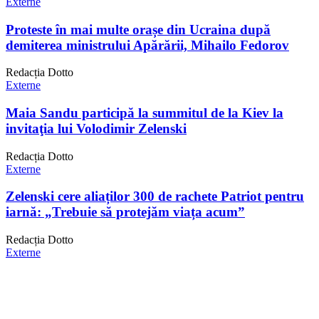
Externe
Proteste în mai multe orașe din Ucraina după
demiterea ministrului Apărării, Mihailo Fedorov
Redacția Dotto
Externe
Maia Sandu participă la summitul de la Kiev la
invitaţia lui Volodimir Zelenski
Redacția Dotto
Externe
Zelenski cere aliaților 300 de rachete Patriot pentru
iarnă: „Trebuie să protejăm viața acum”
Redacția Dotto
Externe