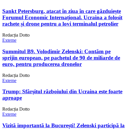
Sankt Petersburg, atacat în ziua în care găzduiește
Forumul Economic Internațional. Ucraina a folosit
rachete și drone pentru a lovi terminalul petrolier
Redacția Dotto
Externe
Summitul B9. Volodimir Zelenski: Contăm pe
sprijin european, pe pachetul de 90 de miliarde de
euro, pentru producerea dronelor
Redacția Dotto
Externe
Trump: Sfârşitul războiului din Ucraina este foarte
aproape
Redacția Dotto
Externe
Vizită importantă la București! Zelenski participă la