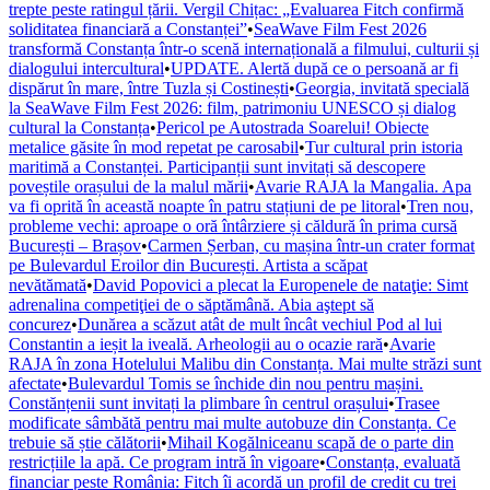
trepte peste ratingul țării. Vergil Chițac: „Evaluarea Fitch confirmă
soliditatea financiară a Constanței”
•
SeaWave Film Fest 2026
transformă Constanța într-o scenă internațională a filmului, culturii și
dialogului intercultural
•
UPDATE. Alertă după ce o persoană ar fi
dispărut în mare, între Tuzla și Costinești
•
Georgia, invitată specială
la SeaWave Film Fest 2026: film, patrimoniu UNESCO și dialog
cultural la Constanța
•
Pericol pe Autostrada Soarelui! Obiecte
metalice găsite în mod repetat pe carosabil
•
Tur cultural prin istoria
maritimă a Constanței. Participanții sunt invitați să descopere
poveștile orașului de la malul mării
•
Avarie RAJA la Mangalia. Apa
va fi oprită în această noapte în patru stațiuni de pe litoral
•
Tren nou,
probleme vechi: aproape o oră întârziere și căldură în prima cursă
București – Brașov
•
Carmen Șerban, cu mașina într-un crater format
pe Bulevardul Eroilor din București. Artista a scăpat
nevătămată
•
David Popovici a plecat la Europenele de nataţie: Simt
adrenalina competiţiei de o săptămână. Abia aştept să
concurez
•
Dunărea a scăzut atât de mult încât vechiul Pod al lui
Constantin a ieșit la iveală. Arheologii au o ocazie rară
•
Avarie
RAJA în zona Hotelului Malibu din Constanța. Mai multe străzi sunt
afectate
•
Bulevardul Tomis se închide din nou pentru mașini.
Constănțenii sunt invitați la plimbare în centrul orașului
•
Trasee
modificate sâmbătă pentru mai multe autobuze din Constanța. Ce
trebuie să știe călătorii
•
Mihail Kogălniceanu scapă de o parte din
restricțiile la apă. Ce program intră în vigoare
•
Constanța, evaluată
financiar peste România: Fitch îi acordă un profil de credit cu trei