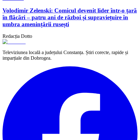
Volodimir Zelenski: Comicul devenit lider într-o țară
în flăcări – patru ani de război și supraviețuire în
umbra amenințării rusești
Redacția Dotto
Televiziunea locală a județului Constanța. Știri corecte, rapide și
imparțiale din Dobrogea.