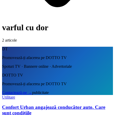
varful cu dor
2
articole
DT
Promovează-ți afacerea pe DOTTO TV
Spoturi TV · Bannere online · Advertoriale
DOTTO TV
Promovează-ți afacerea pe DOTTO TV
Contactează-ne
→
publicitate
Utilitare
Confort Urban angajează conducător auto. Care
sunt condițiile