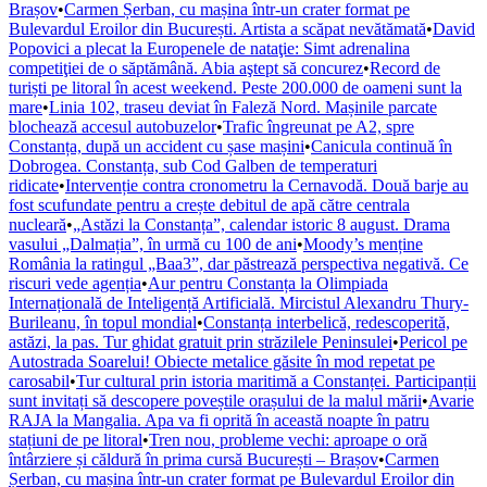
Brașov
•
Carmen Șerban, cu mașina într-un crater format pe
Bulevardul Eroilor din București. Artista a scăpat nevătămată
•
David
Popovici a plecat la Europenele de nataţie: Simt adrenalina
competiţiei de o săptămână. Abia aştept să concurez
•
Record de
turiști pe litoral în acest weekend. Peste 200.000 de oameni sunt la
mare
•
Linia 102, traseu deviat în Faleză Nord. Mașinile parcate
blochează accesul autobuzelor
•
Trafic îngreunat pe A2, spre
Constanța, după un accident cu șase mașini
•
Canicula continuă în
Dobrogea. Constanța, sub Cod Galben de temperaturi
ridicate
•
Intervenție contra cronometru la Cernavodă. Două barje au
fost scufundate pentru a crește debitul de apă către centrala
nucleară
•
„Astăzi la Constanța”, calendar istoric 8 august. Drama
vasului „Dalmația”, în urmă cu 100 de ani
•
Moody’s menține
România la ratingul „Baa3”, dar păstrează perspectiva negativă. Ce
riscuri vede agenția
•
Aur pentru Constanța la Olimpiada
Internațională de Inteligență Artificială. Mircistul Alexandru Thury-
Burileanu, în topul mondial
•
Constanța interbelică, redescoperită,
astăzi, la pas. Tur ghidat gratuit prin străzilele Peninsulei
•
Pericol pe
Autostrada Soarelui! Obiecte metalice găsite în mod repetat pe
carosabil
•
Tur cultural prin istoria maritimă a Constanței. Participanții
sunt invitați să descopere poveștile orașului de la malul mării
•
Avarie
RAJA la Mangalia. Apa va fi oprită în această noapte în patru
stațiuni de pe litoral
•
Tren nou, probleme vechi: aproape o oră
întârziere și căldură în prima cursă București – Brașov
•
Carmen
Șerban, cu mașina într-un crater format pe Bulevardul Eroilor din