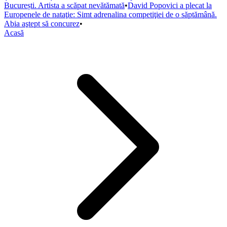
București. Artista a scăpat nevătămată
•
David Popovici a plecat la
Europenele de nataţie: Simt adrenalina competiţiei de o săptămână.
Abia aştept să concurez
•
Acasă