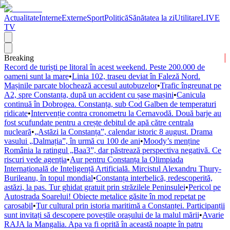
Actualitate
Interne
Externe
Sport
Politică
Sănătatea la zi
Utilitare
LIVE
TV
Breaking
Record de turiști pe litoral în acest weekend. Peste 200.000 de
oameni sunt la mare
•
Linia 102, traseu deviat în Faleză Nord.
Mașinile parcate blochează accesul autobuzelor
•
Trafic îngreunat pe
A2, spre Constanța, după un accident cu șase mașini
•
Canicula
continuă în Dobrogea. Constanța, sub Cod Galben de temperaturi
ridicate
•
Intervenție contra cronometru la Cernavodă. Două barje au
fost scufundate pentru a crește debitul de apă către centrala
nucleară
•
„Astăzi la Constanța”, calendar istoric 8 august. Drama
vasului „Dalmația”, în urmă cu 100 de ani
•
Moody’s menține
România la ratingul „Baa3”, dar păstrează perspectiva negativă. Ce
riscuri vede agenția
•
Aur pentru Constanța la Olimpiada
Internațională de Inteligență Artificială. Mircistul Alexandru Thury-
Burileanu, în topul mondial
•
Constanța interbelică, redescoperită,
astăzi, la pas. Tur ghidat gratuit prin străzilele Peninsulei
•
Pericol pe
Autostrada Soarelui! Obiecte metalice găsite în mod repetat pe
carosabil
•
Tur cultural prin istoria maritimă a Constanței. Participanții
sunt invitați să descopere poveștile orașului de la malul mării
•
Avarie
RAJA la Mangalia. Apa va fi oprită în această noapte în patru