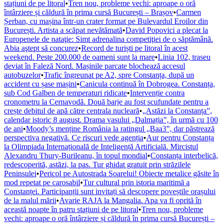
stațiuni de pe litoral
•
Tren nou, probleme vechi: aproape o oră
întârziere și căldură în prima cursă București – Brașov
•
Carmen
Șerban, cu mașina într-un crater format pe Bulevardul Eroilor din
București. Artista a scăpat nevătămată
•
David Popovici a plecat la
Europenele de nataţie: Simt adrenalina competiţiei de o săptămână.
Abia aştept să concurez
•
Record de turiști pe litoral în acest
weekend. Peste 200.000 de oameni sunt la mare
•
Linia 102, traseu
deviat în Faleză Nord. Mașinile parcate blochează accesul
autobuzelor
•
Trafic îngreunat pe A2, spre Constanța, după un
accident cu șase mașini
•
Canicula continuă în Dobrogea. Constanța,
sub Cod Galben de temperaturi ridicate
•
Intervenție contra
cronometru la Cernavodă. Două barje au fost scufundate pentru a
crește debitul de apă către centrala nucleară
•
„Astăzi la Constanța”,
calendar istoric 8 august. Drama vasului „Dalmația”, în urmă cu 100
de ani
•
Moody’s menține România la ratingul „Baa3”, dar păstrează
perspectiva negativă. Ce riscuri vede agenția
•
Aur pentru Constanța
la Olimpiada Internațională de Inteligență Artificială. Mircistul
Alexandru Thury-Burileanu, în topul mondial
•
Constanța interbelică,
redescoperită, astăzi, la pas. Tur ghidat gratuit prin străzilele
Peninsulei
•
Pericol pe Autostrada Soarelui! Obiecte metalice găsite în
mod repetat pe carosabil
•
Tur cultural prin istoria maritimă a
Constanței. Participanții sunt invitați să descopere poveștile orașului
de la malul mării
•
Avarie RAJA la Mangalia. Apa va fi oprită în
această noapte în patru stațiuni de pe litoral
•
Tren nou, probleme
vechi: aproape o oră întârziere și căldură în prima cursă București –