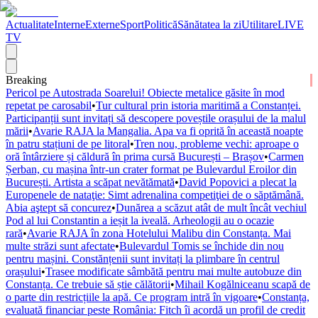
Actualitate
Interne
Externe
Sport
Politică
Sănătatea la zi
Utilitare
LIVE
TV
Breaking
Pericol pe Autostrada Soarelui! Obiecte metalice găsite în mod
repetat pe carosabil
•
Tur cultural prin istoria maritimă a Constanței.
Participanții sunt invitați să descopere poveștile orașului de la malul
mării
•
Avarie RAJA la Mangalia. Apa va fi oprită în această noapte
în patru stațiuni de pe litoral
•
Tren nou, probleme vechi: aproape o
oră întârziere și căldură în prima cursă București – Brașov
•
Carmen
Șerban, cu mașina într-un crater format pe Bulevardul Eroilor din
București. Artista a scăpat nevătămată
•
David Popovici a plecat la
Europenele de nataţie: Simt adrenalina competiţiei de o săptămână.
Abia aştept să concurez
•
Dunărea a scăzut atât de mult încât vechiul
Pod al lui Constantin a ieșit la iveală. Arheologii au o ocazie
rară
•
Avarie RAJA în zona Hotelului Malibu din Constanța. Mai
multe străzi sunt afectate
•
Bulevardul Tomis se închide din nou
pentru mașini. Constănțenii sunt invitați la plimbare în centrul
orașului
•
Trasee modificate sâmbătă pentru mai multe autobuze din
Constanța. Ce trebuie să știe călătorii
•
Mihail Kogălniceanu scapă de
o parte din restricțiile la apă. Ce program intră în vigoare
•
Constanța,
evaluată financiar peste România: Fitch îi acordă un profil de credit