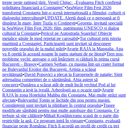
trepte peste ratingul țării. Vergil Chițac: „Evaluarea Fitch confirmă
soliditatea financiară a Constanței”
•
SeaWave Film Fest 2026
transformă Constanța într-o scenă internațională a filmului, culturii și
dialogului intercultural
•
UPDATE. Alertă după ce o persoană ar fi
dispărut în mare, între Tuzla și Costinești
•
Georgia, invitată specială
la SeaWave Film Fest 2026: film, patrimoniu UNESCO și dialog
cultural la Constanța
•
Pericol pe Autostrada Soarelui! Obiecte
metalice găsite în mod repetat pe carosabil
•
Tur cultural prin istoria
maritimă a Constanței. Participanții sunt invitați să descopere
poveștile orașului de la malul mării
•
Avarie RAJA la Mangalia. Apa
va fi oprită în această noapte în patru stațiuni de pe litoral
•
Tren nou,
probleme vechi: aproape o oră întârziere și căldură în prima cursă
București – Brașov
•
Carmen Șerban, cu mașina într-un crater format
pe Bulevardul Eroilor din București. Artista a scăpat
nevătămată
•
David Popovici a plecat la Europenele de nataţie: Simt
adrenalina competiţiei de o săptămână. Abia aştept să
concurez
•
Dunărea a scăzut atât de mult încât vechiul Pod al lui
Constantin a ieșit la iveală. Arheologii au o ocazie rară
•
Avarie
RAJA în zona Hotelului Malibu din Constanța. Mai multe străzi sunt
afectate
•
Bulevardul Tomis se închide din nou pentru mașini.
Constănțenii sunt invitați la plimbare în centrul orașului
•
Trasee
modificate sâmbătă pentru mai multe autobuze din Constanța. Ce
trebuie să știe călătorii
•
Mihail Kogălniceanu scapă de o parte din
restricțiile la apă. Ce program intră în vigoare
•
Constanța, evaluată
financiar peste România: Fitch îi acordă un profil de credit cu trei