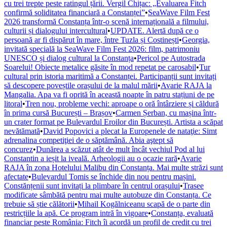
cu trei trepte peste ratingul țării. Vergil Chițac: „Evaluarea Fitch
confirmă soliditatea financiară a Constanței”
•
SeaWave Film Fest
2026 transformă Constanța într-o scenă internațională a filmului,
culturii și dialogului intercultural
•
UPDATE. Alertă după ce o
persoană ar fi dispărut în mare, între Tuzla și Costinești
•
Georgia,
invitată specială la SeaWave Film Fest 2026: film, patrimoniu
UNESCO și dialog cultural la Constanța
•
Pericol pe Autostrada
Soarelui! Obiecte metalice găsite în mod repetat pe carosabil
•
Tur
cultural prin istoria maritimă a Constanței. Participanții sunt invitați
să descopere poveștile orașului de la malul mării
•
Avarie RAJA la
Mangalia. Apa va fi oprită în această noapte în patru stațiuni de pe
litoral
•
Tren nou, probleme vechi: aproape o oră întârziere și căldură
în prima cursă București – Brașov
•
Carmen Șerban, cu mașina într-
un crater format pe Bulevardul Eroilor din București. Artista a scăpat
nevătămată
•
David Popovici a plecat la Europenele de nataţie: Simt
adrenalina competiţiei de o săptămână. Abia aştept să
concurez
•
Dunărea a scăzut atât de mult încât vechiul Pod al lui
Constantin a ieșit la iveală. Arheologii au o ocazie rară
•
Avarie
RAJA în zona Hotelului Malibu din Constanța. Mai multe străzi sunt
afectate
•
Bulevardul Tomis se închide din nou pentru mașini.
Constănțenii sunt invitați la plimbare în centrul orașului
•
Trasee
modificate sâmbătă pentru mai multe autobuze din Constanța. Ce
trebuie să știe călătorii
•
Mihail Kogălniceanu scapă de o parte din
restricțiile la apă. Ce program intră în vigoare
•
Constanța, evaluată
financiar peste România: Fitch îi acordă un profil de credit cu trei