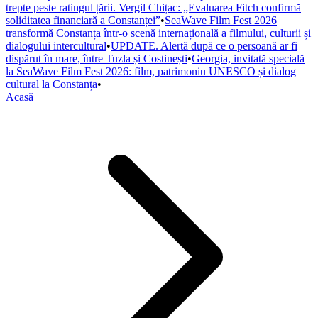
trepte peste ratingul țării. Vergil Chițac: „Evaluarea Fitch confirmă
soliditatea financiară a Constanței”
•
SeaWave Film Fest 2026
transformă Constanța într-o scenă internațională a filmului, culturii și
dialogului intercultural
•
UPDATE. Alertă după ce o persoană ar fi
dispărut în mare, între Tuzla și Costinești
•
Georgia, invitată specială
la SeaWave Film Fest 2026: film, patrimoniu UNESCO și dialog
cultural la Constanța
•
Acasă