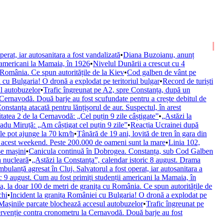
erat, iar autosanitara a fost vandalizată
•
Diana Buzoianu, anunț
i americani la Mamaia, în 1926
•
Nivelul Dunării a crescut cu 4
 România. Ce spun autoritățile de la Kiev
•
Cod galben de vânt pe
 cu Bulgaria! O dronă a explodat pe teritoriul bulgar
•
Record de turiști
ul autobuzelor
•
Trafic îngreunat pe A2, spre Constanța, după un
 Cernavodă. Două barje au fost scufundate pentru a crește debitul de
nstanța atacată pentru lănțișorul de aur. Suspectul, în arest
atea 2 de la Cernavodă: „Cel puțin 9 zile câștigate”
•
„Astăzi la
Radu Miruță: „Am câștigat cel puțin 9 zile”
•
Reacția Ucrainei după
ele pot ajunge la 70 km/h
•
Tânără de 19 ani, lovită de tren în gara din
 în acest weekend. Peste 200.000 de oameni sunt la mare
•
Linia 102,
se mașini
•
Canicula continuă în Dobrogea. Constanța, sub Cod Galben
a nucleară
•
„Astăzi la Constanța”, calendar istoric 8 august. Drama
bulanță agresat în Cluj. Salvatorul a fost operat, iar autosanitara a
ic 9 august. Cum au fost primiți studenții americani la Mamaia, în
a, la doar 100 de metri de granița cu România. Ce spun autoritățile de
chi
•
Incident la granița României cu Bulgaria! O dronă a explodat pe
 Mașinile parcate blochează accesul autobuzelor
•
Trafic îngreunat pe
ervenție contra cronometru la Cernavodă. Două barje au fost