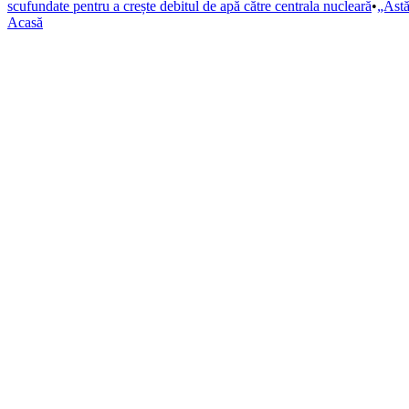
scufundate pentru a crește debitul de apă către centrala nucleară
•
„Astă
Acasă