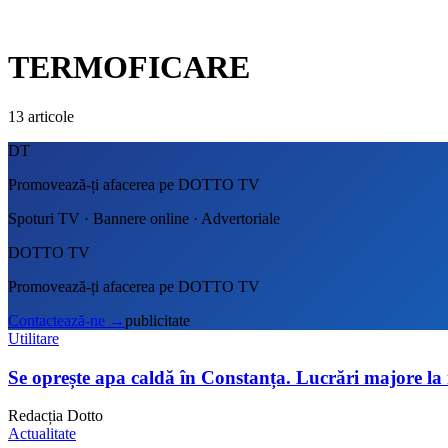
TERMOFICARE
13
articole
DT
Promovează-ți afacerea pe DOTTO TV
Spoturi TV · Bannere online · Advertoriale
DOTTO TV
Promovează-ți afacerea pe DOTTO TV
Contactează-ne
→
publicitate
Utilitare
Se oprește apa caldă în Constanța. Lucrări majore la 
Redacția Dotto
Actualitate