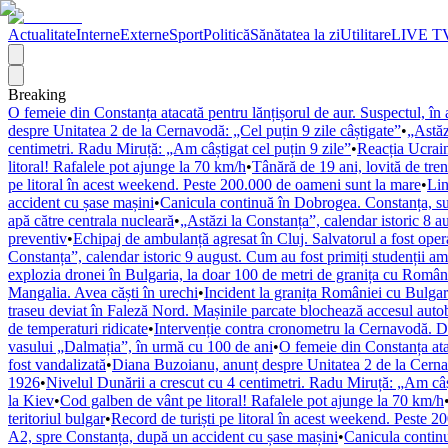
Actualitate
Interne
Externe
Sport
Politică
Sănătatea la zi
Utilitare
LIVE T
Breaking
O femeie din Constanța atacată pentru lănțișorul de aur. Suspectul, în 
despre Unitatea 2 de la Cernavodă: „Cel puțin 9 zile câștigate”
•
„Astăz
centimetri. Radu Miruță: „Am câștigat cel puțin 9 zile”
•
Reacția Ucrain
litoral! Rafalele pot ajunge la 70 km/h
•
Tânără de 19 ani, lovită de tre
pe litoral în acest weekend. Peste 200.000 de oameni sunt la mare
•
Lin
accident cu șase mașini
•
Canicula continuă în Dobrogea. Constanța, su
apă către centrala nucleară
•
„Astăzi la Constanța”, calendar istoric 8 
preventiv
•
Echipaj de ambulanță agresat în Cluj. Salvatorul a fost opera
Constanța”, calendar istoric 9 august. Cum au fost primiți studenții a
explozia dronei în Bulgaria, la doar 100 de metri de granița cu Români
Mangalia. Avea căști în urechi
•
Incident la granița României cu Bulgari
traseu deviat în Faleză Nord. Mașinile parcate blochează accesul auto
de temperaturi ridicate
•
Intervenție contra cronometru la Cernavodă. Do
vasului „Dalmația”, în urmă cu 100 de ani
•
O femeie din Constanța atac
fost vandalizată
•
Diana Buzoianu, anunț despre Unitatea 2 de la Cernav
1926
•
Nivelul Dunării a crescut cu 4 centimetri. Radu Miruță: „Am câșt
la Kiev
•
Cod galben de vânt pe litoral! Rafalele pot ajunge la 70 km/h
teritoriul bulgar
•
Record de turiști pe litoral în acest weekend. Peste 
A2, spre Constanța, după un accident cu șase mașini
•
Canicula contin