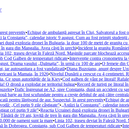
V
arest preventiv
•
Echipaj de ambulanță agresat în Cluj. Salvatorul a fost op
i la Constanța”, calendar istoric 9 august. Cum au fost primiți studenți
ei după explozia dronei în Bulgaria, la doar 100 de metri de granița cu
n în gara din Mangalia. Avea căști în urechi
•
Incident la granița României
ia 102, traseu deviat în Faleză Nord. Mașinile parcate blochează acces
b Cod Galben de temperaturi ridicate
•
Intervenție contra cronometru la
august. Drama vasului „Dalmația”, în urmă cu 100 de ani
•
O femeie din Co
t, iar autosanitara a fost vandalizată
•
Diana Buzoianu, anunț despre Unit
mericani la Mamaia, în 1926
•
Nivelul Dunării a crescut cu 4 centimetri. 
a. Ce spun autoritățile de la Kiev
•
Cod galben de vânt pe litoral! Rafal
a! O dronă a explodat pe teritoriul bulgar
•
Record de turiști pe litoral
buzelor
•
Trafic îngreunat pe A2, spre Constanța, după un accident cu șa
uă barje au fost scufundate pentru a crește debitul de apă către central
ată pentru lănțișorul de aur. Suspectul, în arest preventiv
•
Echipaj de am
odă: „Cel puțin 9 zile câștigate”
•
„Astăzi la Constanța”, calendar istor
igat cel puțin 9 zile”
•
Reacția Ucrainei după explozia dronei în Bulgari
•
Tânără de 19 ani, lovită de tren în gara din Mangalia. Avea căști în ure
200.000 de oameni sunt la mare
•
Linia 102, traseu deviat în Faleză Nord.
uă în Dobrogea. Constanța, sub Cod Galben de temperaturi ridicate
•
Int