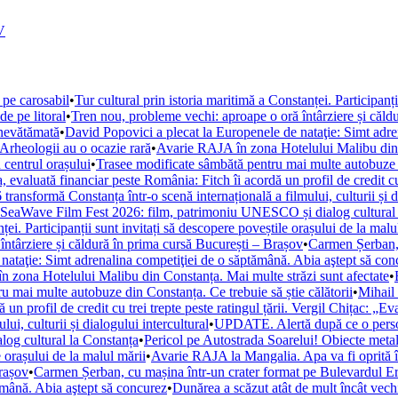
V
 pe carosabil
•
Tur cultural prin istoria maritimă a Constanței. Participanț
de pe litoral
•
Tren nou, probleme vechi: aproape o oră întârziere și căld
 nevătămată
•
David Popovici a plecat la Europenele de nataţie: Simt adre
. Arheologii au o ocazie rară
•
Avarie RAJA în zona Hotelului Malibu din C
 centrul orașului
•
Trasee modificate sâmbătă pentru mai multe autobuze di
, evaluată financiar peste România: Fitch îi acordă un profil de credit cu 
ansformă Constanța într-o scenă internațională a filmului, culturii și di
la SeaWave Film Fest 2026: film, patrimoniu UNESCO și dialog cultural
ței. Participanții sunt invitați să descopere poveștile orașului de la malu
ntârziere și căldură în prima cursă București – Brașov
•
Carmen Șerban, 
nataţie: Simt adrenalina competiţiei de o săptămână. Abia aştept să con
 zona Hotelului Malibu din Constanța. Mai multe străzi sunt afectate
•
u mai multe autobuze din Constanța. Ce trebuie să știe călătorii
•
Mihail 
un profil de credit cu trei trepte peste ratingul țării. Vergil Chițac: „E
i, culturii și dialogului intercultural
•
UPDATE. Alertă după ce o persoan
og cultural la Constanța
•
Pericol pe Autostrada Soarelui! Obiecte metal
e orașului de la malul mării
•
Avarie RAJA la Mangalia. Apa va fi oprită în 
Brașov
•
Carmen Șerban, cu mașina într-un crater format pe Bulevardul Ero
ămână. Abia aştept să concurez
•
Dunărea a scăzut atât de mult încât vechi