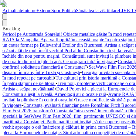
Actualitate
Interne
Externe
Sport
Politică
Sănătatea la zi
Utilitare
LIVE T
Breaking
Pericol pe Autostrada Soarelui! Obiecte metalice găsite în mod repetat
RAJA la Mangalia. Apa va fi oprită în această noapte în patru stațiuni 
un crater format pe Bulevardul Eroilor din București. Artista a scăpat
scăzut atât de mult încât vechiul Pod al lui Constantin a ieșit la iveală
închide din nou pentru mașini. Constănțenii sunt invitați la plimbare în
de o parte din restricțiile la apă. Ce program intră în vigoare
•
Constanța
confirmă soliditatea financiară a Constanței”
•
SeaWave Film Fest 2026 tr
dispărut în mare, între Tuzla și Costinești
•
Georgia, invitată specială 
în mod repetat pe carosabil
•
Tur cultural prin istoria maritimă a Constan
în patru stațiuni de pe litoral
•
Tren nou, probleme vechi: aproape o oră î
Artista a scăpat nevătămată
•
David Popovici a plecat la Europenele de 
Constantin a ieșit la iveală. Arheologii au o ocazie rară
•
Avarie RAJA în
invitați la plimbare în centrul orașului
•
Trasee modificate sâmbătă pentr
în vigoare
•
Constanța, evaluată financiar peste România: Fitch îi acordă 
Film Fest 2026 transformă Constanța într-o scenă internațională a filmulu
specială la SeaWave Film Fest 2026: film, patrimoniu UNESCO și dial
maritimă a Constanței. Participanții sunt invitați să descopere poveștil
vechi: aproape o oră întârziere și căldură în prima cursă București – 
plecat la Europenele de nataţie: Simt adrenalina competiţiei de o săpt