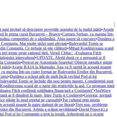
ii sunt invitați să descopere poveștile orașului de la malul mării
•
Avarie
ură în prima cursă București – Brașov
•
Carmen Șerban, cu mașina într-
nalina competiţiei de o săptămână. Abia aştept să concurez
•
Dunărea a
onstanța. Mai multe străzi sunt afectate
•
Bulevardul Tomis se
n Constanța. Ce trebuie să știe călătorii
•
Mihail Kogălniceanu scapă
trei trepte peste ratingul țării. Vergil Chițac: „Evaluarea Fitch
alogului intercultural
•
UPDATE. Alertă după ce o persoană ar fi
 la Constanța
•
Pericol pe Autostrada Soarelui! Obiecte metalice găsite
l mării
•
Avarie RAJA la Mangalia. Apa va fi oprită în această noapte
cu mașina într-un crater format pe Bulevardul Eroilor din București.
curez
•
Dunărea a scăzut atât de mult încât vechiul Pod al lui
Bulevardul Tomis se închide din nou pentru mașini. Constănțenii sunt
Kogălniceanu scapă de o parte din restricțiile la apă. Ce program intră
valuarea Fitch confirmă soliditatea financiară a Constanței”
•
SeaWave
ă ar fi dispărut în mare, între Tuzla și Costinești
•
Georgia, invitată
ice găsite în mod repetat pe carosabil
•
Tur cultural prin istoria
această noapte în patru stațiuni de pe litoral
•
Tren nou, probleme
ilor din București. Artista a scăpat nevătămată
•
David Popovici a
ul Pod al lui Constantin a ieșit la iveală. Arheologii au o ocazie