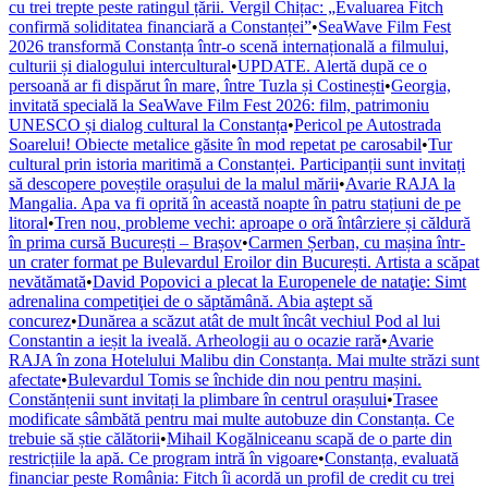
cu trei trepte peste ratingul țării. Vergil Chițac: „Evaluarea Fitch
confirmă soliditatea financiară a Constanței”
•
SeaWave Film Fest
2026 transformă Constanța într-o scenă internațională a filmului,
culturii și dialogului intercultural
•
UPDATE. Alertă după ce o
persoană ar fi dispărut în mare, între Tuzla și Costinești
•
Georgia,
invitată specială la SeaWave Film Fest 2026: film, patrimoniu
UNESCO și dialog cultural la Constanța
•
Pericol pe Autostrada
Soarelui! Obiecte metalice găsite în mod repetat pe carosabil
•
Tur
cultural prin istoria maritimă a Constanței. Participanții sunt invitați
să descopere poveștile orașului de la malul mării
•
Avarie RAJA la
Mangalia. Apa va fi oprită în această noapte în patru stațiuni de pe
litoral
•
Tren nou, probleme vechi: aproape o oră întârziere și căldură
în prima cursă București – Brașov
•
Carmen Șerban, cu mașina într-
un crater format pe Bulevardul Eroilor din București. Artista a scăpat
nevătămată
•
David Popovici a plecat la Europenele de nataţie: Simt
adrenalina competiţiei de o săptămână. Abia aştept să
concurez
•
Dunărea a scăzut atât de mult încât vechiul Pod al lui
Constantin a ieșit la iveală. Arheologii au o ocazie rară
•
Avarie
RAJA în zona Hotelului Malibu din Constanța. Mai multe străzi sunt
afectate
•
Bulevardul Tomis se închide din nou pentru mașini.
Constănțenii sunt invitați la plimbare în centrul orașului
•
Trasee
modificate sâmbătă pentru mai multe autobuze din Constanța. Ce
trebuie să știe călătorii
•
Mihail Kogălniceanu scapă de o parte din
restricțiile la apă. Ce program intră în vigoare
•
Constanța, evaluată
financiar peste România: Fitch îi acordă un profil de credit cu trei