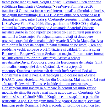
trepte peste ratingul țării. Vergil Chițac: „Evaluarea Fitch confirmă
soliditatea financiară a Constanței”
•
SeaWave Film Fest 2026
transformă Constanța într-o scenă internațională a filmului, culturii și
dialogului intercultural
•
UPDATE. Alertă după ce o persoană ar fi
dispărut în mare, între Tuzla și Costinești
•
Georgia, invitată specială
la SeaWave Film Fest 2026: film, patrimoniu UNESCO și dialog
cultural la Constanța
•
Pericol pe Autostrada Soarelui! Obiecte
metalice găsite în mod repetat pe carosabil
•
Tur cultural prin istoria
maritimă a Constanței. Participanții sunt invitați să descopere
poveștile orașului de la malul mării
•
Avarie RAJA la Mangalia. Apa
va fi oprită în această noapte în patru stațiuni de pe litoral
•
Tren nou,
probleme vechi: aproape o oră întârziere și căldură în prima cursă
București – Brașov
•
Carmen Șerban, cu mașina într-un crater format
pe Bulevardul Eroilor din București. Artista a scăpat
nevătămată
•
David Popovici a plecat la Europenele de nataţie: Simt
adrenalina competiţiei de o săptămână. Abia aştept să
concurez
•
Dunărea a scăzut atât de mult încât vechiul Pod al lui
Constantin a ieșit la iveală. Arheologii au o ocazie rară
•
Avarie
RAJA în zona Hotelului Malibu din Constanța. Mai multe străzi sunt
afectate
•
Bulevardul Tomis se închide din nou pentru mașini.
Constănțenii sunt invitați la plimbare în centrul orașului
•
Trasee
modificate sâmbătă pentru mai multe autobuze din Constanța. Ce
trebuie să știe călătorii
•
Mihail Kogălniceanu scapă de o parte din
restricțiile la apă. Ce program intră în vigoare
•
Constanța, evaluată
financiar peste România: Fitch îi acordă un profil de credit cu trei