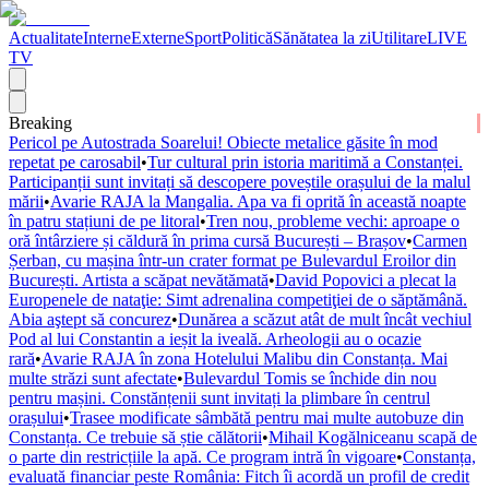
Actualitate
Interne
Externe
Sport
Politică
Sănătatea la zi
Utilitare
LIVE
TV
Breaking
Pericol pe Autostrada Soarelui! Obiecte metalice găsite în mod
repetat pe carosabil
•
Tur cultural prin istoria maritimă a Constanței.
Participanții sunt invitați să descopere poveștile orașului de la malul
mării
•
Avarie RAJA la Mangalia. Apa va fi oprită în această noapte
în patru stațiuni de pe litoral
•
Tren nou, probleme vechi: aproape o
oră întârziere și căldură în prima cursă București – Brașov
•
Carmen
Șerban, cu mașina într-un crater format pe Bulevardul Eroilor din
București. Artista a scăpat nevătămată
•
David Popovici a plecat la
Europenele de nataţie: Simt adrenalina competiţiei de o săptămână.
Abia aştept să concurez
•
Dunărea a scăzut atât de mult încât vechiul
Pod al lui Constantin a ieșit la iveală. Arheologii au o ocazie
rară
•
Avarie RAJA în zona Hotelului Malibu din Constanța. Mai
multe străzi sunt afectate
•
Bulevardul Tomis se închide din nou
pentru mașini. Constănțenii sunt invitați la plimbare în centrul
orașului
•
Trasee modificate sâmbătă pentru mai multe autobuze din
Constanța. Ce trebuie să știe călătorii
•
Mihail Kogălniceanu scapă de
o parte din restricțiile la apă. Ce program intră în vigoare
•
Constanța,
evaluată financiar peste România: Fitch îi acordă un profil de credit