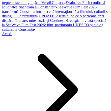
trepte peste ratingul țării. Vergil Chițac: „Evaluarea Fitch confirmă
soliditatea financiară a Constanței”
•
SeaWave Film Fest 2026
transformă Constanța într-o scenă internațională a filmului, culturii și
dialogului intercultural
•
UPDATE. Alertă după ce o persoană ar fi
dispărut în mare, între Tuzla și Costinești
•
Georgia, invitată specială
la SeaWave Film Fest 2026: film, patrimoniu UNESCO și dialog
cultural la Constanța
•
Acasă