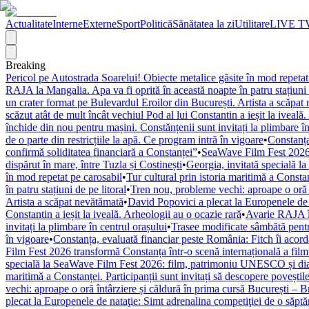
Actualitate
Interne
Externe
Sport
Politică
Sănătatea la zi
Utilitare
LIVE T
Breaking
Pericol pe Autostrada Soarelui! Obiecte metalice găsite în mod repetat
RAJA la Mangalia. Apa va fi oprită în această noapte în patru stațiuni 
un crater format pe Bulevardul Eroilor din București. Artista a scăpat
scăzut atât de mult încât vechiul Pod al lui Constantin a ieșit la iveală
închide din nou pentru mașini. Constănțenii sunt invitați la plimbare în
de o parte din restricțiile la apă. Ce program intră în vigoare
•
Constanța
confirmă soliditatea financiară a Constanței”
•
SeaWave Film Fest 2026 tr
dispărut în mare, între Tuzla și Costinești
•
Georgia, invitată specială 
în mod repetat pe carosabil
•
Tur cultural prin istoria maritimă a Constan
în patru stațiuni de pe litoral
•
Tren nou, probleme vechi: aproape o oră î
Artista a scăpat nevătămată
•
David Popovici a plecat la Europenele de 
Constantin a ieșit la iveală. Arheologii au o ocazie rară
•
Avarie RAJA în
invitați la plimbare în centrul orașului
•
Trasee modificate sâmbătă pentr
în vigoare
•
Constanța, evaluată financiar peste România: Fitch îi acordă 
Film Fest 2026 transformă Constanța într-o scenă internațională a filmulu
specială la SeaWave Film Fest 2026: film, patrimoniu UNESCO și dial
maritimă a Constanței. Participanții sunt invitați să descopere poveștil
vechi: aproape o oră întârziere și căldură în prima cursă București – 
plecat la Europenele de nataţie: Simt adrenalina competiţiei de o săpt