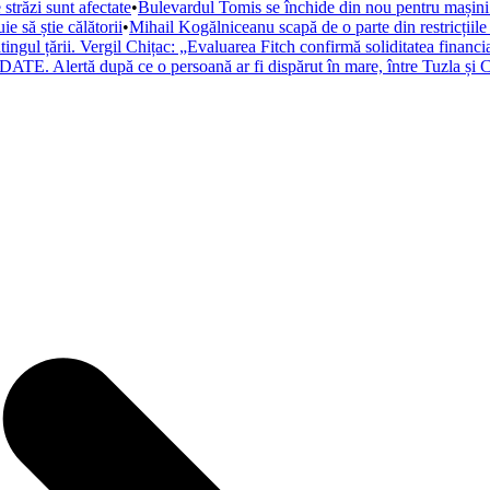
trăzi sunt afectate
•
Bulevardul Tomis se închide din nou pentru mașini. 
 să știe călătorii
•
Mihail Kogălniceanu scapă de o parte din restricțiile
atingul țării. Vergil Chițac: „Evaluarea Fitch confirmă soliditatea financ
ATE. Alertă după ce o persoană ar fi dispărut în mare, între Tuzla și C