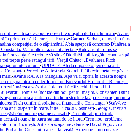
ii sunt invitați să descopere poveștile orașului de la malul mării
•
Avarie
ură în prima cursă București – Brașov
•
Carmen Șerban, cu mașina într-
nalina competiţiei de o săptămână. Abia aştept să concurez
•
Dunărea a
onstanța. Mai multe străzi sunt afectate
•
Bulevardul Tomis se
n Constanța. Ce trebuie să știe călătorii
•
Mihail Kogălniceanu scapă
trei trepte peste ratingul țării. Vergil Chițac: „Evaluarea Fitch
alogului intercultural
•
UPDATE. Alertă după ce o persoană ar fi
 la Constanța
•
Pericol pe Autostrada Soarelui! Obiecte metalice găsite
l mării
•
Avarie RAJA la Mangalia. Apa va fi oprită în această noapte
cu mașina într-un crater format pe Bulevardul Eroilor din București.
curez
•
Dunărea a scăzut atât de mult încât vechiul Pod al lui
Bulevardul Tomis se închide din nou pentru mașini. Constănțenii sunt
Kogălniceanu scapă de o parte din restricțiile la apă. Ce program intră
valuarea Fitch confirmă soliditatea financiară a Constanței”
•
SeaWave
ă ar fi dispărut în mare, între Tuzla și Costinești
•
Georgia, invitată
ice găsite în mod repetat pe carosabil
•
Tur cultural prin istoria
această noapte în patru stațiuni de pe litoral
•
Tren nou, probleme
ilor din București. Artista a scăpat nevătămată
•
David Popovici a
ul Pod al lui Constantin a ieșit la iveală. Arheologii au o ocazie