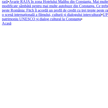
rară
•
Avarie RAJA în zona Hotelului Malibu din Constanța. Mai multe s
modificate sâmbătă pentru mai multe autobuze din Constanța. Ce trebuie
peste România: Fitch îi acordă un profil de credit cu trei trepte peste r
o scenă internațională a filmului, culturii și dialogului intercultural
•
UPD
patrimoniu UNESCO și dialog cultural la Constanța
•
Acasă