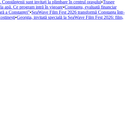
Constănțenii sunt invitați la plimbare în centrul orașului
•
Trasee
 la apă. Ce program intră în vigoare
•
Constanța, evaluată financiar
iară a Constanței”
•
SeaWave Film Fest 2026 transformă Constanța într-
ostinești
•
Georgia, invitată specială la SeaWave Film Fest 2026: film,