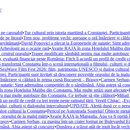
V
 pe carosabil
•
Tur cultural prin istoria maritimă a Constanței. Participanț
de pe litoral
•
Tren nou, probleme vechi: aproape o oră întârziere și căld
 nevătămată
•
David Popovici a plecat la Europenele de nataţie: Simt adre
. Arheologii au o ocazie rară
•
Avarie RAJA în zona Hotelului Malibu din C
 centrul orașului
•
Trasee modificate sâmbătă pentru mai multe autobuze di
, evaluată financiar peste România: Fitch îi acordă un profil de credit cu 
ansformă Constanța într-o scenă internațională a filmului, culturii și di
la SeaWave Film Fest 2026: film, patrimoniu UNESCO și dialog cultural
ței. Participanții sunt invitați să descopere poveștile orașului de la malu
ntârziere și căldură în prima cursă București – Brașov
•
Carmen Șerban, 
nataţie: Simt adrenalina competiţiei de o săptămână. Abia aştept să con
 zona Hotelului Malibu din Constanța. Mai multe străzi sunt afectate
•
u mai multe autobuze din Constanța. Ce trebuie să știe călătorii
•
Mihail 
un profil de credit cu trei trepte peste ratingul țării. Vergil Chițac: „E
i, culturii și dialogului intercultural
•
UPDATE. Alertă după ce o persoan
og cultural la Constanța
•
Pericol pe Autostrada Soarelui! Obiecte metal
e orașului de la malul mării
•
Avarie RAJA la Mangalia. Apa va fi oprită în 
Brașov
•
Carmen Șerban, cu mașina într-un crater format pe Bulevardul Ero
ămână. Abia aştept să concurez
•
Dunărea a scăzut atât de mult încât vechi