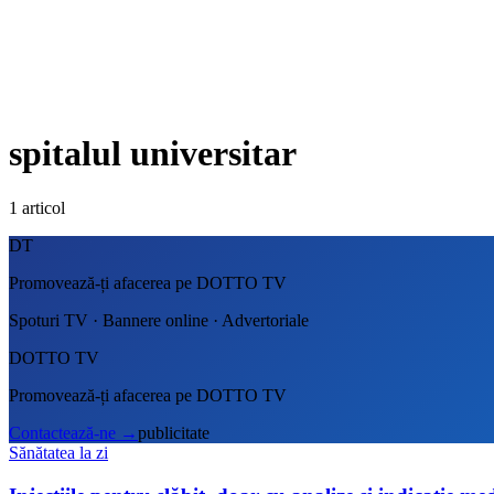
spitalul universitar
1
articol
DT
Promovează-ți afacerea pe DOTTO TV
Spoturi TV · Bannere online · Advertoriale
DOTTO TV
Promovează-ți afacerea pe DOTTO TV
Contactează-ne
→
publicitate
Sănătatea la zi