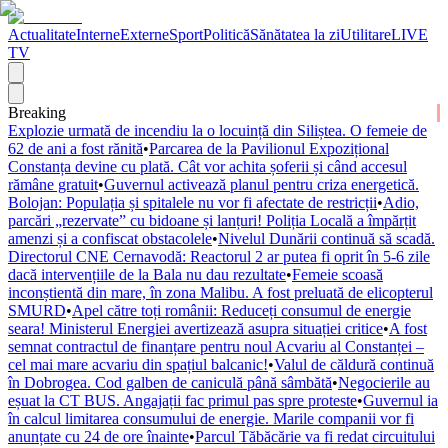
Actualitate
Interne
Externe
Sport
Politică
Sănătatea la zi
Utilitare
LIVE
TV
Breaking
Explozie urmată de incendiu la o locuință din Siliștea. O femeie de
62 de ani a fost rănită
•
Parcarea de la Pavilionul Expozițional
Constanța devine cu plată. Cât vor achita șoferii și când accesul
rămâne gratuit
•
Guvernul activează planul pentru criza energetică.
Bolojan: Populația și spitalele nu vor fi afectate de restricții
•
Adio,
parcări „rezervate” cu bidoane și lanțuri! Poliția Locală a împărțit
amenzi și a confiscat obstacolele
•
Nivelul Dunării continuă să scadă.
Directorul CNE Cernavodă: Reactorul 2 ar putea fi oprit în 5-6 zile
dacă intervențiile de la Bala nu dau rezultate
•
Femeie scoasă
inconștientă din mare, în zona Malibu. A fost preluată de elicopterul
SMURD
•
Apel către toți românii: Reduceți consumul de energie
seara! Ministerul Energiei avertizează asupra situației critice
•
A fost
semnat contractul de finanțare pentru noul Acvariu al Constanței –
cel mai mare acvariu din spațiul balcanic!
•
Valul de căldură continuă
în Dobrogea. Cod galben de caniculă până sâmbătă
•
Negocierile au
eșuat la CT BUS. Angajații fac primul pas spre proteste
•
Guvernul ia
în calcul limitarea consumului de energie. Marile companii vor fi
anunțate cu 24 de ore înainte
•
Parcul Tăbăcărie va fi redat circuitului