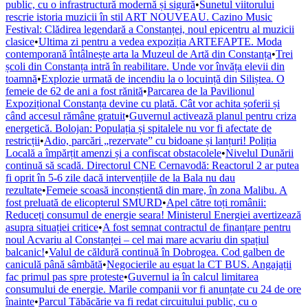
public, cu o infrastructură modernă și sigură
•
Sunetul viitorului
rescrie istoria muzicii în stil ART NOUVEAU. Cazino Music
Festival: Clădirea legendară a Constanței, noul epicentru al muzicii
clasice
•
Ultima zi pentru a vedea expoziția ARTEFAPTE. Moda
contemporană întâlnește arta la Muzeul de Artă din Constanța
•
Trei
școli din Constanța intră în reabilitare. Unde vor învăța elevii din
toamnă
•
Explozie urmată de incendiu la o locuință din Siliștea. O
femeie de 62 de ani a fost rănită
•
Parcarea de la Pavilionul
Expozițional Constanța devine cu plată. Cât vor achita șoferii și
când accesul rămâne gratuit
•
Guvernul activează planul pentru criza
energetică. Bolojan: Populația și spitalele nu vor fi afectate de
restricții
•
Adio, parcări „rezervate” cu bidoane și lanțuri! Poliția
Locală a împărțit amenzi și a confiscat obstacolele
•
Nivelul Dunării
continuă să scadă. Directorul CNE Cernavodă: Reactorul 2 ar putea
fi oprit în 5-6 zile dacă intervențiile de la Bala nu dau
rezultate
•
Femeie scoasă inconștientă din mare, în zona Malibu. A
fost preluată de elicopterul SMURD
•
Apel către toți românii:
Reduceți consumul de energie seara! Ministerul Energiei avertizează
asupra situației critice
•
A fost semnat contractul de finanțare pentru
noul Acvariu al Constanței – cel mai mare acvariu din spațiul
balcanic!
•
Valul de căldură continuă în Dobrogea. Cod galben de
caniculă până sâmbătă
•
Negocierile au eșuat la CT BUS. Angajații
fac primul pas spre proteste
•
Guvernul ia în calcul limitarea
consumului de energie. Marile companii vor fi anunțate cu 24 de ore
înainte
•
Parcul Tăbăcărie va fi redat circuitului public, cu o