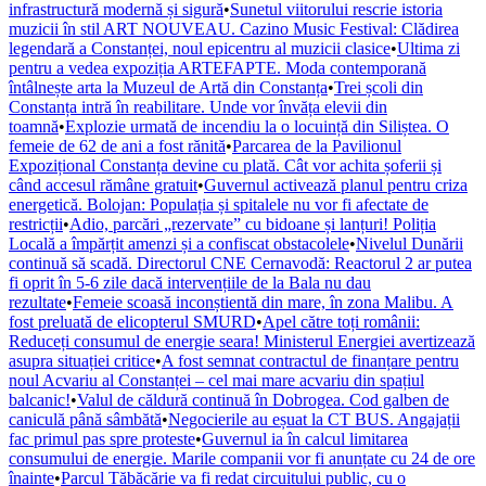
infrastructură modernă și sigură
•
Sunetul viitorului rescrie istoria
muzicii în stil ART NOUVEAU. Cazino Music Festival: Clădirea
legendară a Constanței, noul epicentru al muzicii clasice
•
Ultima zi
pentru a vedea expoziția ARTEFAPTE. Moda contemporană
întâlnește arta la Muzeul de Artă din Constanța
•
Trei școli din
Constanța intră în reabilitare. Unde vor învăța elevii din
toamnă
•
Explozie urmată de incendiu la o locuință din Siliștea. O
femeie de 62 de ani a fost rănită
•
Parcarea de la Pavilionul
Expozițional Constanța devine cu plată. Cât vor achita șoferii și
când accesul rămâne gratuit
•
Guvernul activează planul pentru criza
energetică. Bolojan: Populația și spitalele nu vor fi afectate de
restricții
•
Adio, parcări „rezervate” cu bidoane și lanțuri! Poliția
Locală a împărțit amenzi și a confiscat obstacolele
•
Nivelul Dunării
continuă să scadă. Directorul CNE Cernavodă: Reactorul 2 ar putea
fi oprit în 5-6 zile dacă intervențiile de la Bala nu dau
rezultate
•
Femeie scoasă inconștientă din mare, în zona Malibu. A
fost preluată de elicopterul SMURD
•
Apel către toți românii:
Reduceți consumul de energie seara! Ministerul Energiei avertizează
asupra situației critice
•
A fost semnat contractul de finanțare pentru
noul Acvariu al Constanței – cel mai mare acvariu din spațiul
balcanic!
•
Valul de căldură continuă în Dobrogea. Cod galben de
caniculă până sâmbătă
•
Negocierile au eșuat la CT BUS. Angajații
fac primul pas spre proteste
•
Guvernul ia în calcul limitarea
consumului de energie. Marile companii vor fi anunțate cu 24 de ore
înainte
•
Parcul Tăbăcărie va fi redat circuitului public, cu o