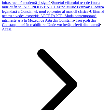
infrastructură modernă și sigură
•
Sunetul viitorului rescrie istoria
muzicii în stil ART NOUVEAU. Cazino Music Festival: Clădirea
legendară a Constanței, noul epicentru al muzicii clasice
•
Ultima zi
pentru a vedea expoziția ARTEFAPTE. Moda contemporană
întâlnește arta la Muzeul de Artă din Constanța
•
Trei școli din
Constanța intră în reabilitare. Unde vor învăța elevii din toamnă
•
Acasă