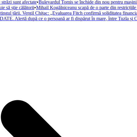
trăzi sunt afectate
•
Bulevardul Tomis se închide din nou pentru mașini. 
 să știe călătorii
•
Mihail Kogălniceanu scapă de o parte din restricțiile
atingul țării. Vergil Chițac: „Evaluarea Fitch confirmă soliditatea financ
ATE. Alertă după ce o persoană ar fi dispărut în mare, între Tuzla și C