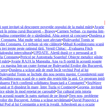
ii sunt invitați să descopere poveștile orașului de la malul mării
•
Avarie
ură în prima cursă București – Brașov
•
Carmen Șerban, cu mașina într-
nalina competiţiei de o săptămână. Abia aştept să concurez
•
Dunărea a
onstanța. Mai multe străzi sunt afectate
•
Bulevardul Tomis se
n Constanța. Ce trebuie să știe călătorii
•
Mihail Kogălniceanu scapă
trei trepte peste ratingul țării. Vergil Chițac: „Evaluarea Fitch
alogului intercultural
•
UPDATE. Alertă după ce o persoană ar fi
 la Constanța
•
Pericol pe Autostrada Soarelui! Obiecte metalice găsite
l mării
•
Avarie RAJA la Mangalia. Apa va fi oprită în această noapte
cu mașina într-un crater format pe Bulevardul Eroilor din București.
curez
•
Dunărea a scăzut atât de mult încât vechiul Pod al lui
Bulevardul Tomis se închide din nou pentru mașini. Constănțenii sunt
Kogălniceanu scapă de o parte din restricțiile la apă. Ce program intră
valuarea Fitch confirmă soliditatea financiară a Constanței”
•
SeaWave
ă ar fi dispărut în mare, între Tuzla și Costinești
•
Georgia, invitată
ice găsite în mod repetat pe carosabil
•
Tur cultural prin istoria
această noapte în patru stațiuni de pe litoral
•
Tren nou, probleme
ilor din București. Artista a scăpat nevătămată
•
David Popovici a
ul Pod al lui Constantin a ieșit la iveală. Arheologii au o ocazie