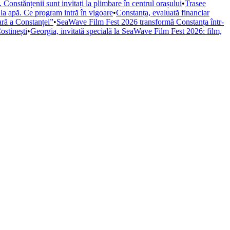
Constănțenii sunt invitați la plimbare în centrul orașului
•
Trasee
 la apă. Ce program intră în vigoare
•
Constanța, evaluată financiar
iară a Constanței”
•
SeaWave Film Fest 2026 transformă Constanța într-
ostinești
•
Georgia, invitată specială la SeaWave Film Fest 2026: film,