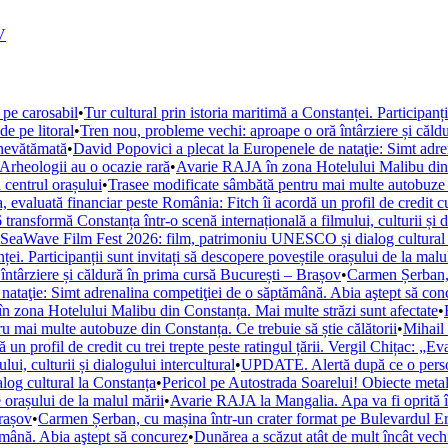
V
 pe carosabil
•
Tur cultural prin istoria maritimă a Constanței. Participanț
de pe litoral
•
Tren nou, probleme vechi: aproape o oră întârziere și căld
 nevătămată
•
David Popovici a plecat la Europenele de nataţie: Simt adre
. Arheologii au o ocazie rară
•
Avarie RAJA în zona Hotelului Malibu din C
 centrul orașului
•
Trasee modificate sâmbătă pentru mai multe autobuze di
, evaluată financiar peste România: Fitch îi acordă un profil de credit cu 
ansformă Constanța într-o scenă internațională a filmului, culturii și di
la SeaWave Film Fest 2026: film, patrimoniu UNESCO și dialog cultural
ței. Participanții sunt invitați să descopere poveștile orașului de la malu
ntârziere și căldură în prima cursă București – Brașov
•
Carmen Șerban, 
nataţie: Simt adrenalina competiţiei de o săptămână. Abia aştept să con
 zona Hotelului Malibu din Constanța. Mai multe străzi sunt afectate
•
u mai multe autobuze din Constanța. Ce trebuie să știe călătorii
•
Mihail 
un profil de credit cu trei trepte peste ratingul țării. Vergil Chițac: „E
i, culturii și dialogului intercultural
•
UPDATE. Alertă după ce o persoan
og cultural la Constanța
•
Pericol pe Autostrada Soarelui! Obiecte metal
e orașului de la malul mării
•
Avarie RAJA la Mangalia. Apa va fi oprită în 
Brașov
•
Carmen Șerban, cu mașina într-un crater format pe Bulevardul Ero
ămână. Abia aştept să concurez
•
Dunărea a scăzut atât de mult încât vechi