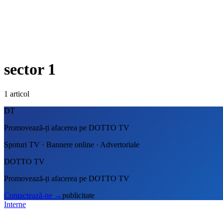
sector 1
1
articol
DT
Promovează-ți afacerea pe DOTTO TV
Spoturi TV · Bannere online · Advertoriale
DOTTO TV
Promovează-ți afacerea pe DOTTO TV
Contactează-ne
→
publicitate
Interne