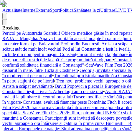
Actualitate
Interne
Externe
Sport
Politică
Sănătatea la zi
Utilitare
LIVE T
Breaking
Pericol pe Autostrada Soarelui! Obiecte metalice găsite în mod repetat
RAJA la Mangalia. Apa va fi oprită în această noapte în patru stațiuni 
un crater format pe Bulevardul Eroilor din București. Artista a scăpat
scăzut atât de mult încât vechiul Pod al lui Constantin a ieșit la iveală
închide din nou pentru mașini. Constănțenii sunt invitați la plimbare în
de o parte din restricțiile la apă. Ce program intră în vigoare
•
Constanța
confirmă soliditatea financiară a Constanței”
•
SeaWave Film Fest 2026 tr
dispărut în mare, între Tuzla și Costinești
•
Georgia, invitată specială 
în mod repetat pe carosabil
•
Tur cultural prin istoria maritimă a Constan
în patru stațiuni de pe litoral
•
Tren nou, probleme vechi: aproape o oră î
Artista a scăpat nevătămată
•
David Popovici a plecat la Europenele de 
Constantin a ieșit la iveală. Arheologii au o ocazie rară
•
Avarie RAJA în
invitați la plimbare în centrul orașului
•
Trasee modificate sâmbătă pentr
în vigoare
•
Constanța, evaluată financiar peste România: Fitch îi acordă 
Film Fest 2026 transformă Constanța într-o scenă internațională a filmulu
specială la SeaWave Film Fest 2026: film, patrimoniu UNESCO și dial
maritimă a Constanței. Participanții sunt invitați să descopere poveștil
vechi: aproape o oră întârziere și căldură în prima cursă București – 
plecat la Europenele de nataţie: Simt adrenalina competiţiei de o săpt