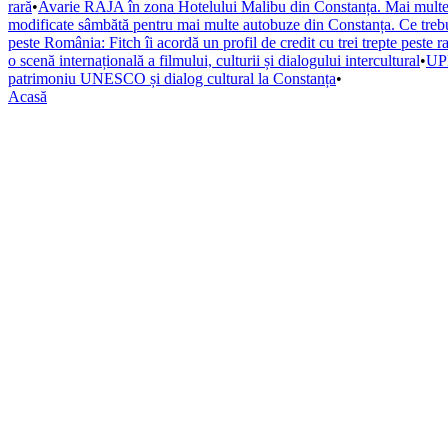
rară
•
Avarie RAJA în zona Hotelului Malibu din Constanța. Mai multe s
modificate sâmbătă pentru mai multe autobuze din Constanța. Ce trebuie
peste România: Fitch îi acordă un profil de credit cu trei trepte peste r
o scenă internațională a filmului, culturii și dialogului intercultural
•
UPD
patrimoniu UNESCO și dialog cultural la Constanța
•
Acasă