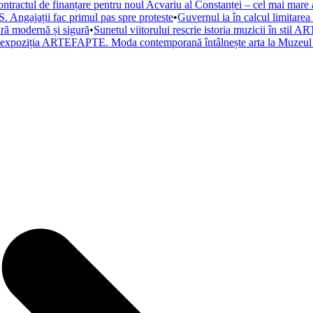
ntractul de finanțare pentru noul Acvariu al Constanței – cel mai mare a
. Angajații fac primul pas spre proteste
•
Guvernul ia în calcul limitare
tură modernă și sigură
•
Sunetul viitorului rescrie istoria muzicii în st
a expoziția ARTEFAPTE. Moda contemporană întâlnește arta la Muzeul 