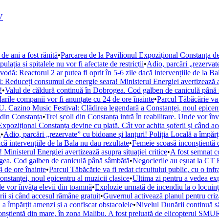
V
de ani a fost rănită
•
Parcarea de la Pavilionul Expozițional Constanța de
ația și spitalele nu vor fi afectate de restricții
•
Adio, parcări „rezervate
ă: Reactorul 2 ar putea fi oprit în 5-6 zile dacă intervențiile de la Ba
i: Reduceți consumul de energie seara! Ministerul Energiei avertizează as
!
•
Valul de căldură continuă în Dobrogea. Cod galben de caniculă până
arile companii vor fi anunțate cu 24 de ore înainte
•
Parcul Tăbăcărie va 
. Cazino Music Festival: Clădirea legendară a Constanței, noul epicent
din Constanța
•
Trei școli din Constanța intră în reabilitare. Unde vor în
Expozițional Constanța devine cu plată. Cât vor achita șoferii și când a
i
•
Adio, parcări „rezervate” cu bidoane și lanțuri! Poliția Locală a împărț
ă intervențiile de la Bala nu dau rezultate
•
Femeie scoasă inconștientă d
Ministerul Energiei avertizează asupra situației critice
•
A fost semnat c
ogea. Cod galben de caniculă până sâmbătă
•
Negocierile au eșuat la CT 
 de ore înainte
•
Parcul Tăbăcărie va fi redat circuitului public, cu o inf
tanței, noul epicentru al muzicii clasice
•
Ultima zi pentru a vedea e
nde vor învăța elevii din toamnă
•
Explozie urmată de incendiu la o locuință
rii și când accesul rămâne gratuit
•
Guvernul activează planul pentru criza
 a împărțit amenzi și a confiscat obstacolele
•
Nivelul Dunării continuă s
nștientă din mare, în zona Malibu. A fost preluată de elicopterul SM