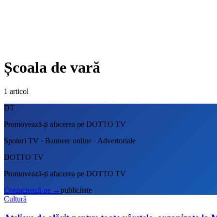
Școala de vară
1
articol
DT
Promovează-ți afacerea pe DOTTO TV
Spoturi TV · Bannere online · Advertoriale
DOTTO TV
Promovează-ți afacerea pe DOTTO TV
Contactează-ne
→
publicitate
Cultură