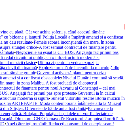
vine cu plată. Cât vor achita șoferii și când accesul rămâne
” cu bidoane și lanțuri! Poliția Locală a împărțit amenzi și a confiscat
la nu dau rezultate
•
Femeie scoasă inconștientă din mare, în zona
upra situației critice
•
A fost semnat contractul de finanțare pentru
 sâmbătă
•
Negocierile au eșuat la CT BUS. Angajații fac primul pas
fi redat circuitului public, cu o infrastructură modernă și
ru al muzicii clasice
•
Ultima zi pentru a vedea expoziția
văța elevii din toamnă
•
Explozie urmată de incendiu la o locuință din
ccesul rămâne gratuit
•
Guvernul activează planul pentru criza
it amenzi și a confiscat obstacolele
•
Nivelul Dunării continuă să scadă.
in mare, în zona Malibu. A fost preluată de elicopterul
ontractul de finanțare pentru noul Acvariu al Constanței – cel mai
BUS. Angajații fac primul pas spre proteste
•
Guvernul ia în calcul
rastructură modernă și sigură
•
Sunetul viitorului rescrie istoria muzicii în
xpoziția ARTEFAPTE. Moda contemporană întâlnește arta la Muzeul
 din Siliștea. O femeie de 62 de ani a fost rănită
•
Parcarea de la
 energetică. Bolojan: Populația și spitalele nu vor fi afectate de
ă scadă. Directorul CNE Cernavodă: Reactorul 2 ar putea fi oprit în 5-
URD
•
Apel către toți românii: Reduceți consumul de energie seara!