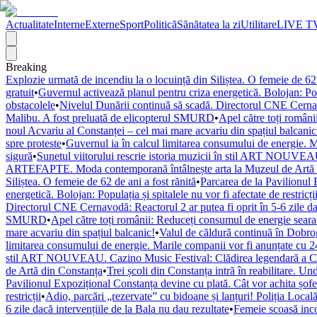
Actualitate
Interne
Externe
Sport
Politică
Sănătatea la zi
Utilitare
LIVE T
Breaking
Explozie urmată de incendiu la o locuință din Siliștea. O femeie de 62 
gratuit
•
Guvernul activează planul pentru criza energetică. Bolojan: Popul
obstacolele
•
Nivelul Dunării continuă să scadă. Directorul CNE Cernavod
Malibu. A fost preluată de elicopterul SMURD
•
Apel către toți români
noul Acvariu al Constanței – cel mai mare acvariu din spațiul balcanic
spre proteste
•
Guvernul ia în calcul limitarea consumului de energie. M
sigură
•
Sunetul viitorului rescrie istoria muzicii în stil ART NOUVEAU
ARTEFAPTE. Moda contemporană întâlnește arta la Muzeul de Artă 
Siliștea. O femeie de 62 de ani a fost rănită
•
Parcarea de la Pavilionul 
energetică. Bolojan: Populația și spitalele nu vor fi afectate de restricți
Directorul CNE Cernavodă: Reactorul 2 ar putea fi oprit în 5-6 zile dac
SMURD
•
Apel către toți românii: Reduceți consumul de energie seara! 
mare acvariu din spațiul balcanic!
•
Valul de căldură continuă în Dobr
limitarea consumului de energie. Marile companii vor fi anunțate cu 24
stil ART NOUVEAU. Cazino Music Festival: Clădirea legendară a Cons
de Artă din Constanța
•
Trei școli din Constanța intră în reabilitare. U
Pavilionul Expozițional Constanța devine cu plată. Cât vor achita șofe
restricții
•
Adio, parcări „rezervate” cu bidoane și lanțuri! Poliția Locală
6 zile dacă intervențiile de la Bala nu dau rezultate
•
Femeie scoasă inco