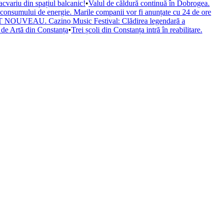
cvariu din spațiul balcanic!
•
Valul de căldură continuă în Dobrogea.
a consumului de energie. Marile companii vor fi anunțate cu 24 de ore
il ART NOUVEAU. Cazino Music Festival: Clădirea legendară a
de Artă din Constanța
•
Trei școli din Constanța intră în reabilitare.