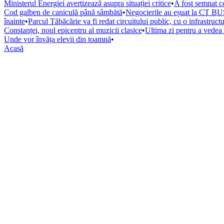
Ministerul Energiei avertizează asupra situației critice
•
A fost semnat co
Cod galben de caniculă până sâmbătă
•
Negocierile au eșuat la CT BUS
înainte
•
Parcul Tăbăcărie va fi redat circuitului public, cu o infrastruc
Constanței, noul epicentru al muzicii clasice
•
Ultima zi pentru a vede
Unde vor învăța elevii din toamnă
•
Acasă