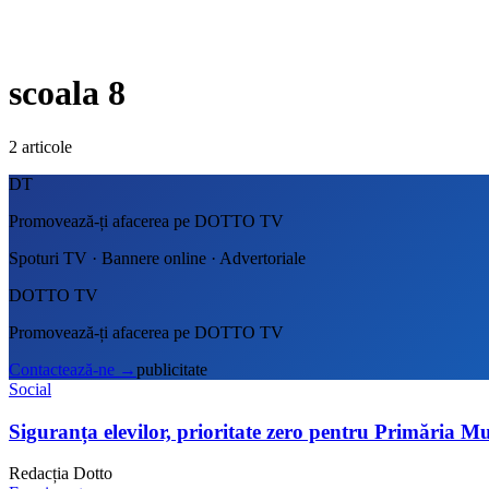
scoala 8
2
articole
DT
Promovează-ți afacerea pe DOTTO TV
Spoturi TV · Bannere online · Advertoriale
DOTTO TV
Promovează-ți afacerea pe DOTTO TV
Contactează-ne
→
publicitate
Social
Siguranța elevilor, prioritate zero pentru Primăria M
Redacția Dotto