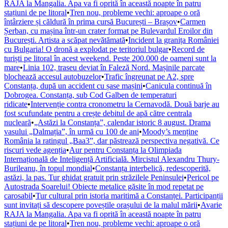
RAJA la Mangalia. Apa va fi oprită în această noapte în patru
stațiuni de pe litoral
•
Tren nou, probleme vechi: aproape o oră
întârziere și căldură în prima cursă București – Brașov
•
Carmen
Șerban, cu mașina într-un crater format pe Bulevardul Eroilor din
București. Artista a scăpat nevătămată
•
Incident la granița României
cu Bulgaria! O dronă a explodat pe teritoriul bulgar
•
Record de
turiști pe litoral în acest weekend. Peste 200.000 de oameni sunt la
mare
•
Linia 102, traseu deviat în Faleză Nord. Mașinile parcate
blochează accesul autobuzelor
•
Trafic îngreunat pe A2, spre
Constanța, după un accident cu șase mașini
•
Canicula continuă în
Dobrogea. Constanța, sub Cod Galben de temperaturi
ridicate
•
Intervenție contra cronometru la Cernavodă. Două barje au
fost scufundate pentru a crește debitul de apă către centrala
nucleară
•
„Astăzi la Constanța”, calendar istoric 8 august. Drama
vasului „Dalmația”, în urmă cu 100 de ani
•
Moody’s menține
România la ratingul „Baa3”, dar păstrează perspectiva negativă. Ce
riscuri vede agenția
•
Aur pentru Constanța la Olimpiada
Internațională de Inteligență Artificială. Mircistul Alexandru Thury-
Burileanu, în topul mondial
•
Constanța interbelică, redescoperită,
astăzi, la pas. Tur ghidat gratuit prin străzilele Peninsulei
•
Pericol pe
Autostrada Soarelui! Obiecte metalice găsite în mod repetat pe
carosabil
•
Tur cultural prin istoria maritimă a Constanței. Participanții
sunt invitați să descopere poveștile orașului de la malul mării
•
Avarie
RAJA la Mangalia. Apa va fi oprită în această noapte în patru
stațiuni de pe litoral
•
Tren nou, probleme vechi: aproape o oră