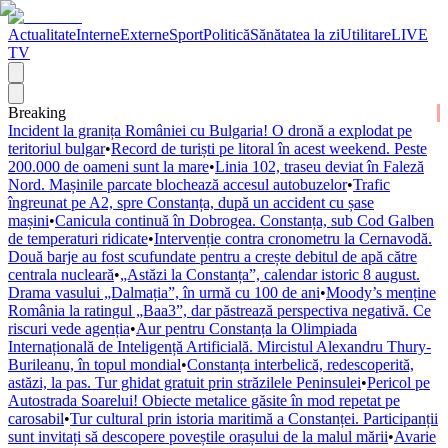
Actualitate
Interne
Externe
Sport
Politică
Sănătatea la zi
Utilitare
LIVE
TV
Breaking
Incident la granița României cu Bulgaria! O dronă a explodat pe
teritoriul bulgar
•
Record de turiști pe litoral în acest weekend. Peste
200.000 de oameni sunt la mare
•
Linia 102, traseu deviat în Faleză
Nord. Mașinile parcate blochează accesul autobuzelor
•
Trafic
îngreunat pe A2, spre Constanța, după un accident cu șase
mașini
•
Canicula continuă în Dobrogea. Constanța, sub Cod Galben
de temperaturi ridicate
•
Intervenție contra cronometru la Cernavodă.
Două barje au fost scufundate pentru a crește debitul de apă către
centrala nucleară
•
„Astăzi la Constanța”, calendar istoric 8 august.
Drama vasului „Dalmația”, în urmă cu 100 de ani
•
Moody’s menține
România la ratingul „Baa3”, dar păstrează perspectiva negativă. Ce
riscuri vede agenția
•
Aur pentru Constanța la Olimpiada
Internațională de Inteligență Artificială. Mircistul Alexandru Thury-
Burileanu, în topul mondial
•
Constanța interbelică, redescoperită,
astăzi, la pas. Tur ghidat gratuit prin străzilele Peninsulei
•
Pericol pe
Autostrada Soarelui! Obiecte metalice găsite în mod repetat pe
carosabil
•
Tur cultural prin istoria maritimă a Constanței. Participanții
sunt invitați să descopere poveștile orașului de la malul mării
•
Avarie