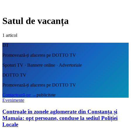
Satul de vacanța
1
articol
DT
Promovează-ți afacerea pe DOTTO TV
Spoturi TV · Bannere online · Advertoriale
DOTTO TV
Promovează-ți afacerea pe DOTTO TV
Contactează-ne
→
publicitate
Evenimente
Controale în zonele aglomerate din Constanța și
Mamaia: opt persoane, conduse la sediul Poliției
Locale