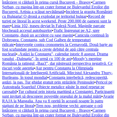
întârziere și căldură în prima cursă București – Brașov
•
Carmen
Șerban, cu mașina într-un crater format pe Bulevardul Eroilor din
București. Artista a scăpat nevătămată
•
Incident la granița României
cu Bulgaria! O dronă a explodat pe teritoriul bulgar
•
Record de
turiști pe litoral în acest weekend. Peste 200.000 de oameni sunt la
mare
•
Linia 102, traseu deviat în Faleză Nord. Mașinile parcate
blochează accesul autobuzelor
•
Trafic îngreunat pe A2, spre
Constanța, după un accident cu șase mașini
•
Canicula continuă în
Dobrogea. Constanța, sub Cod Galben de temperaturi
ridicate
•
Intervenție contra cronometru la Cernavodă. Două barje au
fost scufundate pentru a crește debitul de apă către centrala
nucleară
•
„Astăzi la Constanța”, calendar istoric 8 august. Drama
vasului „Dalmația”, în urmă cu 100 de ani
•
Moody’s menține
România la ratingul „Baa3”, dar păstrează perspectiva negativă. Ce
riscuri vede agenția
•
Aur pentru Constanța la Olimpiada
Internațională de Inteligență Artificială. Mircistul Alexandru Thury-
Burileanu, în topul mondial
•
Constanța interbelică, redescoperită,
astăzi, la pas. Tur ghidat gratuit prin străzilele Peninsulei
•
Pericol pe
Autostrada Soarelui! Obiecte metalice găsite în mod repetat pe
carosabil
•
Tur cultural prin istoria maritimă a Constanței. Participanții
sunt invitați să descopere poveștile orașului de la malul mării
•
Avarie
RAJA la Mangalia. Apa va fi oprită în această noapte în patru
stațiuni de pe litoral
•
Tren nou, probleme vechi: aproape o oră
întârziere și căldură în prima cursă București – Brașov
•
Carmen
Șerban, cu mașina într-un crater format pe Bulevardul Eroilor din