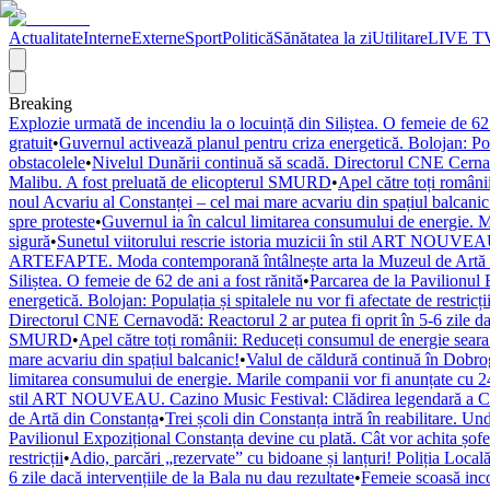
Actualitate
Interne
Externe
Sport
Politică
Sănătatea la zi
Utilitare
LIVE T
Breaking
Explozie urmată de incendiu la o locuință din Siliștea. O femeie de 62 
gratuit
•
Guvernul activează planul pentru criza energetică. Bolojan: Popul
obstacolele
•
Nivelul Dunării continuă să scadă. Directorul CNE Cernavod
Malibu. A fost preluată de elicopterul SMURD
•
Apel către toți români
noul Acvariu al Constanței – cel mai mare acvariu din spațiul balcanic
spre proteste
•
Guvernul ia în calcul limitarea consumului de energie. M
sigură
•
Sunetul viitorului rescrie istoria muzicii în stil ART NOUVEAU
ARTEFAPTE. Moda contemporană întâlnește arta la Muzeul de Artă 
Siliștea. O femeie de 62 de ani a fost rănită
•
Parcarea de la Pavilionul 
energetică. Bolojan: Populația și spitalele nu vor fi afectate de restricți
Directorul CNE Cernavodă: Reactorul 2 ar putea fi oprit în 5-6 zile dac
SMURD
•
Apel către toți românii: Reduceți consumul de energie seara! 
mare acvariu din spațiul balcanic!
•
Valul de căldură continuă în Dobr
limitarea consumului de energie. Marile companii vor fi anunțate cu 24
stil ART NOUVEAU. Cazino Music Festival: Clădirea legendară a Cons
de Artă din Constanța
•
Trei școli din Constanța intră în reabilitare. U
Pavilionul Expozițional Constanța devine cu plată. Cât vor achita șofe
restricții
•
Adio, parcări „rezervate” cu bidoane și lanțuri! Poliția Locală
6 zile dacă intervențiile de la Bala nu dau rezultate
•
Femeie scoasă inco