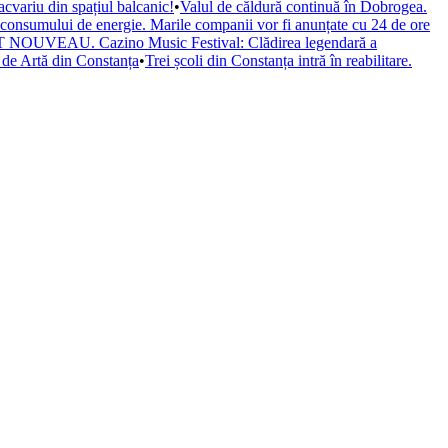
cvariu din spațiul balcanic!
•
Valul de căldură continuă în Dobrogea.
a consumului de energie. Marile companii vor fi anunțate cu 24 de ore
il ART NOUVEAU. Cazino Music Festival: Clădirea legendară a
de Artă din Constanța
•
Trei școli din Constanța intră în reabilitare.