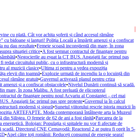
vine cu plată. Cât vor achita șoferii și când accesul rămâne
” cu bidoane și lanțuri! Poliția Locală a împărțit amenzi și a confiscat
la nu dau rezultate
•
Femeie scoasă inconștientă din mare, în zona
upra situației critice
•
A fost semnat contractul de finanțare pentru
 sâmbătă
•
Negocierile au eșuat la CT BUS. Angajații fac primul pas
fi redat circuitului public, cu o infrastructură modernă și
ru al muzicii clasice
•
Ultima zi pentru a vedea expoziția
văța elevii din toamnă
•
Explozie urmată de incendiu la o locuință din
ccesul rămâne gratuit
•
Guvernul activează planul pentru criza
it amenzi și a confiscat obstacolele
•
Nivelul Dunării continuă să scadă.
in mare, în zona Malibu. A fost preluată de elicopterul
ontractul de finanțare pentru noul Acvariu al Constanței – cel mai
BUS. Angajații fac primul pas spre proteste
•
Guvernul ia în calcul
rastructură modernă și sigură
•
Sunetul viitorului rescrie istoria muzicii în
xpoziția ARTEFAPTE. Moda contemporană întâlnește arta la Muzeul
 din Siliștea. O femeie de 62 de ani a fost rănită
•
Parcarea de la
 energetică. Bolojan: Populația și spitalele nu vor fi afectate de
ă scadă. Directorul CNE Cernavodă: Reactorul 2 ar putea fi oprit în 5-
URD
•
Apel către toți românii: Reduceți consumul de energie seara!