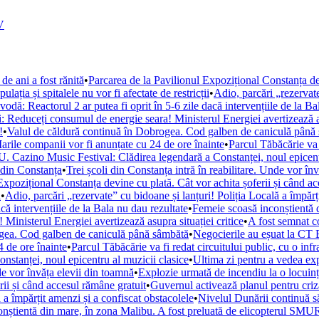
V
de ani a fost rănită
•
Parcarea de la Pavilionul Expozițional Constanța de
ația și spitalele nu vor fi afectate de restricții
•
Adio, parcări „rezervate
ă: Reactorul 2 ar putea fi oprit în 5-6 zile dacă intervențiile de la Ba
i: Reduceți consumul de energie seara! Ministerul Energiei avertizează as
!
•
Valul de căldură continuă în Dobrogea. Cod galben de caniculă până
arile companii vor fi anunțate cu 24 de ore înainte
•
Parcul Tăbăcărie va 
. Cazino Music Festival: Clădirea legendară a Constanței, noul epicent
din Constanța
•
Trei școli din Constanța intră în reabilitare. Unde vor în
Expozițional Constanța devine cu plată. Cât vor achita șoferii și când a
i
•
Adio, parcări „rezervate” cu bidoane și lanțuri! Poliția Locală a împărț
ă intervențiile de la Bala nu dau rezultate
•
Femeie scoasă inconștientă d
Ministerul Energiei avertizează asupra situației critice
•
A fost semnat c
ogea. Cod galben de caniculă până sâmbătă
•
Negocierile au eșuat la CT 
 de ore înainte
•
Parcul Tăbăcărie va fi redat circuitului public, cu o inf
tanței, noul epicentru al muzicii clasice
•
Ultima zi pentru a vedea e
nde vor învăța elevii din toamnă
•
Explozie urmată de incendiu la o locuință
rii și când accesul rămâne gratuit
•
Guvernul activează planul pentru criza
 a împărțit amenzi și a confiscat obstacolele
•
Nivelul Dunării continuă s
nștientă din mare, în zona Malibu. A fost preluată de elicopterul SM