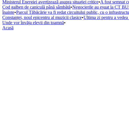
Ministerul Energiei avertizează asupra situației critice
•
A fost semnat co
Cod galben de caniculă până sâmbătă
•
Negocierile au eșuat la CT BUS
înainte
•
Parcul Tăbăcărie va fi redat circuitului public, cu o infrastruc
Constanței, noul epicentru al muzicii clasice
•
Ultima zi pentru a vede
Unde vor învăța elevii din toamnă
•
Acasă