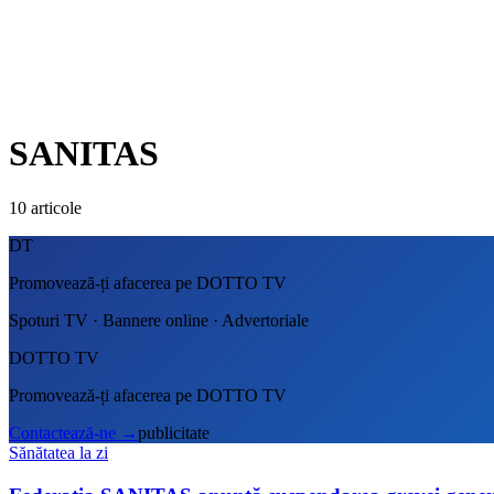
SANITAS
10
articole
DT
Promovează-ți afacerea pe DOTTO TV
Spoturi TV · Bannere online · Advertoriale
DOTTO TV
Promovează-ți afacerea pe DOTTO TV
Contactează-ne
→
publicitate
Sănătatea la zi