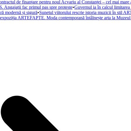
ntractul de finanțare pentru noul Acvariu al Constanței – cel mai mare a
. Angajații fac primul pas spre proteste
•
Guvernul ia în calcul limitare
tură modernă și sigură
•
Sunetul viitorului rescrie istoria muzicii în st
a expoziția ARTEFAPTE. Moda contemporană întâlnește arta la Muzeul 