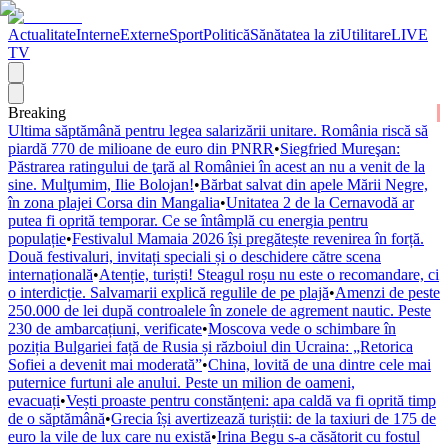
Actualitate
Interne
Externe
Sport
Politică
Sănătatea la zi
Utilitare
LIVE
TV
Breaking
Ultima săptămână pentru legea salarizării unitare. România riscă să
piardă 770 de milioane de euro din PNRR
•
Siegfried Mureşan:
Păstrarea ratingului de ţară al României în acest an nu a venit de la
sine. Mulţumim, Ilie Bolojan!
•
Bărbat salvat din apele Mării Negre,
în zona plajei Corsa din Mangalia
•
Unitatea 2 de la Cernavodă ar
putea fi oprită temporar. Ce se întâmplă cu energia pentru
populație
•
Festivalul Mamaia 2026 își pregătește revenirea în forță.
Două festivaluri, invitați speciali și o deschidere către scena
internațională
•
Atenție, turiști! Steagul roșu nu este o recomandare, ci
o interdicție. Salvamarii explică regulile de pe plajă
•
Amenzi de peste
250.000 de lei după controalele în zonele de agrement nautic. Peste
230 de ambarcațiuni, verificate
•
Moscova vede o schimbare în
poziția Bulgariei față de Rusia și războiul din Ucraina: „Retorica
Sofiei a devenit mai moderată”
•
China, lovită de una dintre cele mai
puternice furtuni ale anului. Peste un milion de oameni,
evacuați
•
Vești proaste pentru constănțeni: apa caldă va fi oprită timp
de o săptămână
•
Grecia își avertizează turiștii: de la taxiuri de 175 de
euro la vile de lux care nu există
•
Irina Begu s-a căsătorit cu fostul