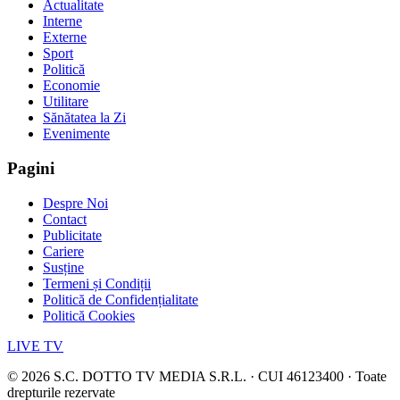
Actualitate
Interne
Externe
Sport
Politică
Economie
Utilitare
Sănătatea la Zi
Evenimente
Pagini
Despre Noi
Contact
Publicitate
Cariere
Susține
Termeni și Condiții
Politică de Confidențialitate
Politică Cookies
LIVE TV
©
2026
S.C. DOTTO TV MEDIA S.R.L. · CUI 46123400 · Toate
drepturile rezervate