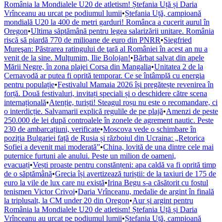
România la Mondialele U20 de atletism! Ștefania Uță și Daria
Vrînceanu au urcat pe podiumul lumii
•
Ștefania Uță, campioană
mondială U20 la 400 de metri garduri! Românca a cucerit aurul în
Oregon
•
Ultima săptămână pentru legea salarizării unitare. România
riscă să piardă 770 de milioane de euro din PNRR
•
Siegfried
Mureşan: Păstrarea ratingului de ţară al României în acest an nu a
venit de la sine. Mulţumim, Ilie Bolojan!
•
Bărbat salvat din apele
Mării Negre, în zona plajei Corsa din Mangalia
•
Unitatea 2 de la
Cernavodă ar putea fi oprită temporar. Ce se întâmplă cu energia
pentru populație
•
Festivalul Mamaia 2026 își pregătește revenirea în
forță. Două festivaluri, invitați speciali și o deschidere către scena
internațională
•
Atenție, turiști! Steagul roșu nu este o recomandare, ci
o interdicție. Salvamarii explică regulile de pe plajă
•
Amenzi de peste
250.000 de lei după controalele în zonele de agrement nautic. Peste
230 de ambarcațiuni, verificate
•
Moscova vede o schimbare în
poziția Bulgariei față de Rusia și războiul din Ucraina: „Retorica
Sofiei a devenit mai moderată”
•
China, lovită de una dintre cele mai
puternice furtuni ale anului. Peste un milion de oameni,
evacuați
•
Vești proaste pentru constănțeni: apa caldă va fi oprită timp
de o săptămână
•
Grecia își avertizează turiștii: de la taxiuri de 175 de
euro la vile de lux care nu există
•
Irina Begu s-a căsătorit cu fostul
tenismen Victor Crivoi
•
Daria Vrînceanu, medalie de argint în finală
la triplusalt, la CM under 20 din Oregon
•
Aur și argint pentru
România la Mondialele U20 de atletism! Ștefania Uță și Daria
Vrînceanu au urcat pe podiumul lumii
•
Ștefania Uță, campioană