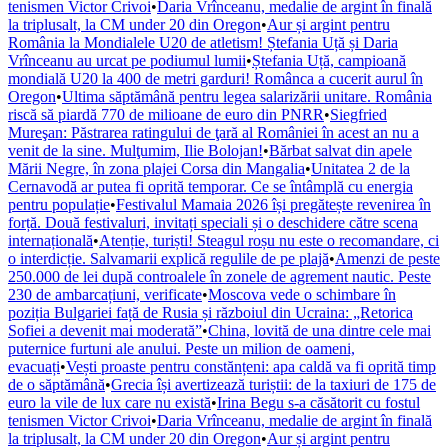
tenismen Victor Crivoi
•
Daria Vrînceanu, medalie de argint în finală
la triplusalt, la CM under 20 din Oregon
•
Aur și argint pentru
România la Mondialele U20 de atletism! Ștefania Uță și Daria
Vrînceanu au urcat pe podiumul lumii
•
Ștefania Uță, campioană
mondială U20 la 400 de metri garduri! Românca a cucerit aurul în
Oregon
•
Ultima săptămână pentru legea salarizării unitare. România
riscă să piardă 770 de milioane de euro din PNRR
•
Siegfried
Mureşan: Păstrarea ratingului de ţară al României în acest an nu a
venit de la sine. Mulţumim, Ilie Bolojan!
•
Bărbat salvat din apele
Mării Negre, în zona plajei Corsa din Mangalia
•
Unitatea 2 de la
Cernavodă ar putea fi oprită temporar. Ce se întâmplă cu energia
pentru populație
•
Festivalul Mamaia 2026 își pregătește revenirea în
forță. Două festivaluri, invitați speciali și o deschidere către scena
internațională
•
Atenție, turiști! Steagul roșu nu este o recomandare, ci
o interdicție. Salvamarii explică regulile de pe plajă
•
Amenzi de peste
250.000 de lei după controalele în zonele de agrement nautic. Peste
230 de ambarcațiuni, verificate
•
Moscova vede o schimbare în
poziția Bulgariei față de Rusia și războiul din Ucraina: „Retorica
Sofiei a devenit mai moderată”
•
China, lovită de una dintre cele mai
puternice furtuni ale anului. Peste un milion de oameni,
evacuați
•
Vești proaste pentru constănțeni: apa caldă va fi oprită timp
de o săptămână
•
Grecia își avertizează turiștii: de la taxiuri de 175 de
euro la vile de lux care nu există
•
Irina Begu s-a căsătorit cu fostul
tenismen Victor Crivoi
•
Daria Vrînceanu, medalie de argint în finală
la triplusalt, la CM under 20 din Oregon
•
Aur și argint pentru