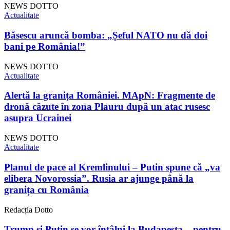
NEWS DOTTO
Actualitate
Băsescu aruncă bomba: „Șeful NATO nu dă doi
bani pe România!”
NEWS DOTTO
Actualitate
Alertă la granița României. MApN: Fragmente de
dronă căzute în zona Plauru după un atac rusesc
asupra Ucrainei
NEWS DOTTO
Actualitate
Planul de pace al Kremlinului – Putin spune că „va
elibera Novorossia”. Rusia ar ajunge până la
granița cu România
Redacția Dotto
Trump și Putin se vor întâlni la Budapesta, „pentru