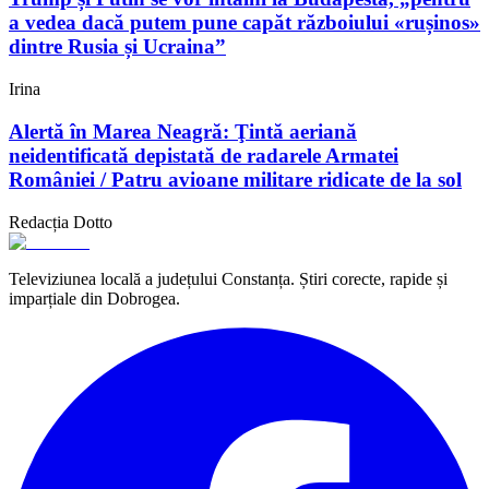
a vedea dacă putem pune capăt războiului «rușinos»
dintre Rusia și Ucraina”
Irina
Alertă în Marea Neagră: Ţintă aeriană
neidentificată depistată de radarele Armatei
României / Patru avioane militare ridicate de la sol
Redacția Dotto
Televiziunea locală a județului Constanța. Știri corecte, rapide și
imparțiale din Dobrogea.