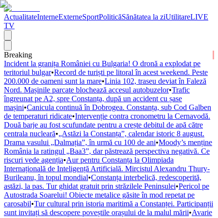
Actualitate
Interne
Externe
Sport
Politică
Sănătatea la zi
Utilitare
LIVE
TV
Breaking
Incident la granița României cu Bulgaria! O dronă a explodat pe
teritoriul bulgar
•
Record de turiști pe litoral în acest weekend. Peste
200.000 de oameni sunt la mare
•
Linia 102, traseu deviat în Faleză
Nord. Mașinile parcate blochează accesul autobuzelor
•
Trafic
îngreunat pe A2, spre Constanța, după un accident cu șase
mașini
•
Canicula continuă în Dobrogea. Constanța, sub Cod Galben
de temperaturi ridicate
•
Intervenție contra cronometru la Cernavodă.
Două barje au fost scufundate pentru a crește debitul de apă către
centrala nucleară
•
„Astăzi la Constanța”, calendar istoric 8 august.
Drama vasului „Dalmația”, în urmă cu 100 de ani
•
Moody’s menține
România la ratingul „Baa3”, dar păstrează perspectiva negativă. Ce
riscuri vede agenția
•
Aur pentru Constanța la Olimpiada
Internațională de Inteligență Artificială. Mircistul Alexandru Thury-
Burileanu, în topul mondial
•
Constanța interbelică, redescoperită,
astăzi, la pas. Tur ghidat gratuit prin străzilele Peninsulei
•
Pericol pe
Autostrada Soarelui! Obiecte metalice găsite în mod repetat pe
carosabil
•
Tur cultural prin istoria maritimă a Constanței. Participanții
sunt invitați să descopere poveștile orașului de la malul mării
•
Avarie