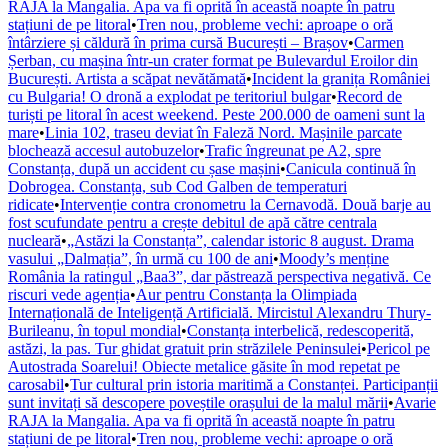
RAJA la Mangalia. Apa va fi oprită în această noapte în patru
stațiuni de pe litoral
•
Tren nou, probleme vechi: aproape o oră
întârziere și căldură în prima cursă București – Brașov
•
Carmen
Șerban, cu mașina într-un crater format pe Bulevardul Eroilor din
București. Artista a scăpat nevătămată
•
Incident la granița României
cu Bulgaria! O dronă a explodat pe teritoriul bulgar
•
Record de
turiști pe litoral în acest weekend. Peste 200.000 de oameni sunt la
mare
•
Linia 102, traseu deviat în Faleză Nord. Mașinile parcate
blochează accesul autobuzelor
•
Trafic îngreunat pe A2, spre
Constanța, după un accident cu șase mașini
•
Canicula continuă în
Dobrogea. Constanța, sub Cod Galben de temperaturi
ridicate
•
Intervenție contra cronometru la Cernavodă. Două barje au
fost scufundate pentru a crește debitul de apă către centrala
nucleară
•
„Astăzi la Constanța”, calendar istoric 8 august. Drama
vasului „Dalmația”, în urmă cu 100 de ani
•
Moody’s menține
România la ratingul „Baa3”, dar păstrează perspectiva negativă. Ce
riscuri vede agenția
•
Aur pentru Constanța la Olimpiada
Internațională de Inteligență Artificială. Mircistul Alexandru Thury-
Burileanu, în topul mondial
•
Constanța interbelică, redescoperită,
astăzi, la pas. Tur ghidat gratuit prin străzilele Peninsulei
•
Pericol pe
Autostrada Soarelui! Obiecte metalice găsite în mod repetat pe
carosabil
•
Tur cultural prin istoria maritimă a Constanței. Participanții
sunt invitați să descopere poveștile orașului de la malul mării
•
Avarie
RAJA la Mangalia. Apa va fi oprită în această noapte în patru
stațiuni de pe litoral
•
Tren nou, probleme vechi: aproape o oră