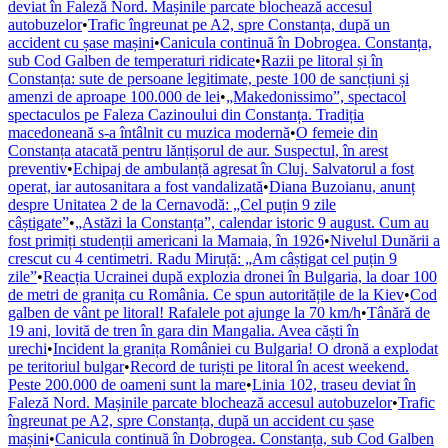
deviat în Faleză Nord. Mașinile parcate blochează accesul
autobuzelor
•
Trafic îngreunat pe A2, spre Constanța, după un
accident cu șase mașini
•
Canicula continuă în Dobrogea. Constanța,
sub Cod Galben de temperaturi ridicate
•
Razii pe litoral și în
Constanța: sute de persoane legitimate, peste 100 de sancțiuni și
amenzi de aproape 100.000 de lei
•
„Makedonissimo”, spectacol
spectaculos pe Faleza Cazinoului din Constanța. Tradiția
macedoneană s-a întâlnit cu muzica modernă
•
O femeie din
Constanța atacată pentru lănțișorul de aur. Suspectul, în arest
preventiv
•
Echipaj de ambulanță agresat în Cluj. Salvatorul a fost
operat, iar autosanitara a fost vandalizată
•
Diana Buzoianu, anunț
despre Unitatea 2 de la Cernavodă: „Cel puțin 9 zile
câștigate”
•
„Astăzi la Constanța”, calendar istoric 9 august. Cum au
fost primiți studenții americani la Mamaia, în 1926
•
Nivelul Dunării a
crescut cu 4 centimetri. Radu Miruță: „Am câștigat cel puțin 9
zile”
•
Reacția Ucrainei după explozia dronei în Bulgaria, la doar 100
de metri de granița cu România. Ce spun autoritățile de la Kiev
•
Cod
galben de vânt pe litoral! Rafalele pot ajunge la 70 km/h
•
Tânără de
19 ani, lovită de tren în gara din Mangalia. Avea căști în
urechi
•
Incident la granița României cu Bulgaria! O dronă a explodat
pe teritoriul bulgar
•
Record de turiști pe litoral în acest weekend.
Peste 200.000 de oameni sunt la mare
•
Linia 102, traseu deviat în
Faleză Nord. Mașinile parcate blochează accesul autobuzelor
•
Trafic
îngreunat pe A2, spre Constanța, după un accident cu șase
mașini
•
Canicula continuă în Dobrogea. Constanța, sub Cod Galben