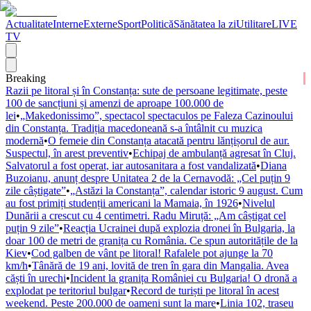
Actualitate
Interne
Externe
Sport
Politică
Sănătatea la zi
Utilitare
LIVE
TV
Breaking
Razii pe litoral și în Constanța: sute de persoane legitimate, peste
100 de sancțiuni și amenzi de aproape 100.000 de
lei
•
„Makedonissimo”, spectacol spectaculos pe Faleza Cazinoului
din Constanța. Tradiția macedoneană s-a întâlnit cu muzica
modernă
•
O femeie din Constanța atacată pentru lănțișorul de aur.
Suspectul, în arest preventiv
•
Echipaj de ambulanță agresat în Cluj.
Salvatorul a fost operat, iar autosanitara a fost vandalizată
•
Diana
Buzoianu, anunț despre Unitatea 2 de la Cernavodă: „Cel puțin 9
zile câștigate”
•
„Astăzi la Constanța”, calendar istoric 9 august. Cum
au fost primiți studenții americani la Mamaia, în 1926
•
Nivelul
Dunării a crescut cu 4 centimetri. Radu Miruță: „Am câștigat cel
puțin 9 zile”
•
Reacția Ucrainei după explozia dronei în Bulgaria, la
doar 100 de metri de granița cu România. Ce spun autoritățile de la
Kiev
•
Cod galben de vânt pe litoral! Rafalele pot ajunge la 70
km/h
•
Tânără de 19 ani, lovită de tren în gara din Mangalia. Avea
căști în urechi
•
Incident la granița României cu Bulgaria! O dronă a
explodat pe teritoriul bulgar
•
Record de turiști pe litoral în acest
weekend. Peste 200.000 de oameni sunt la mare
•
Linia 102, traseu