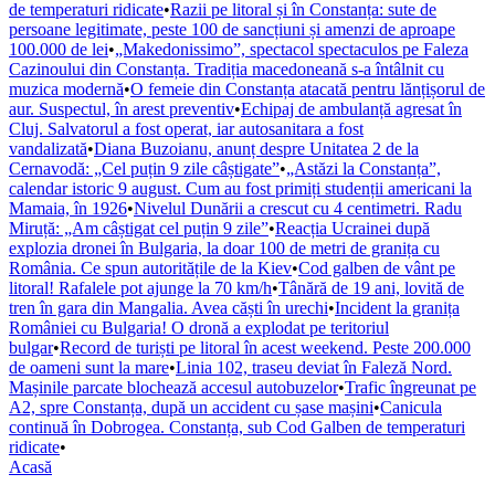
de temperaturi ridicate
•
Razii pe litoral și în Constanța: sute de
persoane legitimate, peste 100 de sancțiuni și amenzi de aproape
100.000 de lei
•
„Makedonissimo”, spectacol spectaculos pe Faleza
Cazinoului din Constanța. Tradiția macedoneană s-a întâlnit cu
muzica modernă
•
O femeie din Constanța atacată pentru lănțișorul de
aur. Suspectul, în arest preventiv
•
Echipaj de ambulanță agresat în
Cluj. Salvatorul a fost operat, iar autosanitara a fost
vandalizată
•
Diana Buzoianu, anunț despre Unitatea 2 de la
Cernavodă: „Cel puțin 9 zile câștigate”
•
„Astăzi la Constanța”,
calendar istoric 9 august. Cum au fost primiți studenții americani la
Mamaia, în 1926
•
Nivelul Dunării a crescut cu 4 centimetri. Radu
Miruță: „Am câștigat cel puțin 9 zile”
•
Reacția Ucrainei după
explozia dronei în Bulgaria, la doar 100 de metri de granița cu
România. Ce spun autoritățile de la Kiev
•
Cod galben de vânt pe
litoral! Rafalele pot ajunge la 70 km/h
•
Tânără de 19 ani, lovită de
tren în gara din Mangalia. Avea căști în urechi
•
Incident la granița
României cu Bulgaria! O dronă a explodat pe teritoriul
bulgar
•
Record de turiști pe litoral în acest weekend. Peste 200.000
de oameni sunt la mare
•
Linia 102, traseu deviat în Faleză Nord.
Mașinile parcate blochează accesul autobuzelor
•
Trafic îngreunat pe
A2, spre Constanța, după un accident cu șase mașini
•
Canicula
continuă în Dobrogea. Constanța, sub Cod Galben de temperaturi
ridicate
•
Acasă