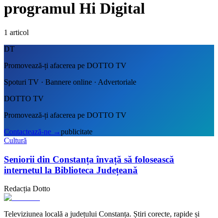
programul Hi Digital
1
articol
DT
Promovează-ți afacerea pe DOTTO TV
Spoturi TV · Bannere online · Advertoriale
DOTTO TV
Promovează-ți afacerea pe DOTTO TV
Contactează-ne
→
publicitate
Cultură
Seniorii din Constanța învață să folosească
internetul la Biblioteca Județeană
Redacția Dotto
Televiziunea locală a județului Constanța. Știri corecte, rapide și