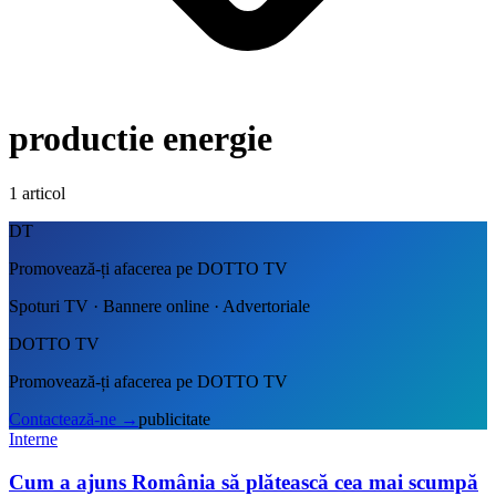
productie energie
1
articol
DT
Promovează-ți afacerea pe DOTTO TV
Spoturi TV · Bannere online · Advertoriale
DOTTO TV
Promovează-ți afacerea pe DOTTO TV
Contactează-ne
→
publicitate
Interne
Cum a ajuns România să plătească cea mai scumpă