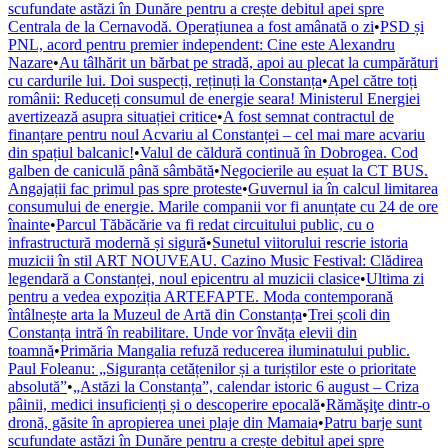
scufundate astăzi în Dunăre pentru a crește debitul apei spre
Centrala de la Cernavodă. Operațiunea a fost amânată o zi
•
PSD și
PNL, acord pentru premier independent: Cine este Alexandru
Nazare
•
Au tâlhărit un bărbat pe stradă, apoi au plecat la cumpărături
cu cardurile lui. Doi suspecți, reținuți la Constanța
•
Apel către toți
românii: Reduceți consumul de energie seara! Ministerul Energiei
avertizează asupra situației critice
•
A fost semnat contractul de
finanțare pentru noul Acvariu al Constanței – cel mai mare acvariu
din spațiul balcanic!
•
Valul de căldură continuă în Dobrogea. Cod
galben de caniculă până sâmbătă
•
Negocierile au eșuat la CT BUS.
Angajații fac primul pas spre proteste
•
Guvernul ia în calcul limitarea
consumului de energie. Marile companii vor fi anunțate cu 24 de ore
înainte
•
Parcul Tăbăcărie va fi redat circuitului public, cu o
infrastructură modernă și sigură
•
Sunetul viitorului rescrie istoria
muzicii în stil ART NOUVEAU. Cazino Music Festival: Clădirea
legendară a Constanței, noul epicentru al muzicii clasice
•
Ultima zi
pentru a vedea expoziția ARTEFAPTE. Moda contemporană
întâlnește arta la Muzeul de Artă din Constanța
•
Trei școli din
Constanța intră în reabilitare. Unde vor învăța elevii din
toamnă
•
Primăria Mangalia refuză reducerea iluminatului public.
Paul Foleanu: „Siguranța cetățenilor și a turiștilor este o prioritate
absolută”
•
„Astăzi la Constanța”, calendar istoric 6 august – Criza
pâinii, medici insuficienți și o descoperire epocală
•
Rămăşiţe dintr-o
dronă, găsite în apropierea unei plaje din Mamaia
•
Patru barje sunt
scufundate astăzi în Dunăre pentru a crește debitul apei spre