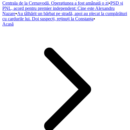
Centrala de la Cernavodă. Operațiunea a fost amânată o zi
•
PSD și
PNL, acord pentru premier independent: Cine este Alexandru
Nazare
•
Au tâlhărit un bărbat pe stradă, apoi au plecat la cumpărături
cu cardurile lui. Doi suspecți, reținuți la Constanța
•
Acasă