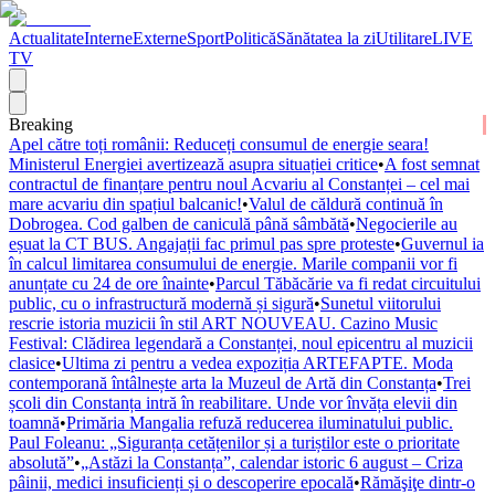
Actualitate
Interne
Externe
Sport
Politică
Sănătatea la zi
Utilitare
LIVE
TV
Breaking
Apel către toți românii: Reduceți consumul de energie seara!
Ministerul Energiei avertizează asupra situației critice
•
A fost semnat
contractul de finanțare pentru noul Acvariu al Constanței – cel mai
mare acvariu din spațiul balcanic!
•
Valul de căldură continuă în
Dobrogea. Cod galben de caniculă până sâmbătă
•
Negocierile au
eșuat la CT BUS. Angajații fac primul pas spre proteste
•
Guvernul ia
în calcul limitarea consumului de energie. Marile companii vor fi
anunțate cu 24 de ore înainte
•
Parcul Tăbăcărie va fi redat circuitului
public, cu o infrastructură modernă și sigură
•
Sunetul viitorului
rescrie istoria muzicii în stil ART NOUVEAU. Cazino Music
Festival: Clădirea legendară a Constanței, noul epicentru al muzicii
clasice
•
Ultima zi pentru a vedea expoziția ARTEFAPTE. Moda
contemporană întâlnește arta la Muzeul de Artă din Constanța
•
Trei
școli din Constanța intră în reabilitare. Unde vor învăța elevii din
toamnă
•
Primăria Mangalia refuză reducerea iluminatului public.
Paul Foleanu: „Siguranța cetățenilor și a turiștilor este o prioritate
absolută”
•
„Astăzi la Constanța”, calendar istoric 6 august – Criza
pâinii, medici insuficienți și o descoperire epocală
•
Rămăşiţe dintr-o