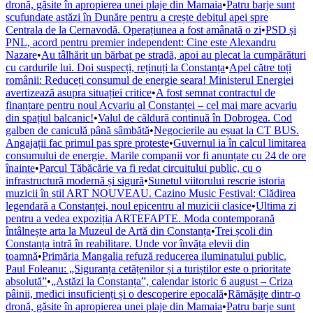
dronă, găsite în apropierea unei plaje din Mamaia
•
Patru barje sunt
scufundate astăzi în Dunăre pentru a crește debitul apei spre
Centrala de la Cernavodă. Operațiunea a fost amânată o zi
•
PSD și
PNL, acord pentru premier independent: Cine este Alexandru
Nazare
•
Au tâlhărit un bărbat pe stradă, apoi au plecat la cumpărături
cu cardurile lui. Doi suspecți, reținuți la Constanța
•
Apel către toți
românii: Reduceți consumul de energie seara! Ministerul Energiei
avertizează asupra situației critice
•
A fost semnat contractul de
finanțare pentru noul Acvariu al Constanței – cel mai mare acvariu
din spațiul balcanic!
•
Valul de căldură continuă în Dobrogea. Cod
galben de caniculă până sâmbătă
•
Negocierile au eșuat la CT BUS.
Angajații fac primul pas spre proteste
•
Guvernul ia în calcul limitarea
consumului de energie. Marile companii vor fi anunțate cu 24 de ore
înainte
•
Parcul Tăbăcărie va fi redat circuitului public, cu o
infrastructură modernă și sigură
•
Sunetul viitorului rescrie istoria
muzicii în stil ART NOUVEAU. Cazino Music Festival: Clădirea
legendară a Constanței, noul epicentru al muzicii clasice
•
Ultima zi
pentru a vedea expoziția ARTEFAPTE. Moda contemporană
întâlnește arta la Muzeul de Artă din Constanța
•
Trei școli din
Constanța intră în reabilitare. Unde vor învăța elevii din
toamnă
•
Primăria Mangalia refuză reducerea iluminatului public.
Paul Foleanu: „Siguranța cetățenilor și a turiștilor este o prioritate
absolută”
•
„Astăzi la Constanța”, calendar istoric 6 august – Criza
pâinii, medici insuficienți și o descoperire epocală
•
Rămăşiţe dintr-o
dronă, găsite în apropierea unei plaje din Mamaia
•
Patru barje sunt