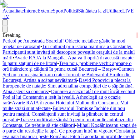
Actualitate
Interne
Externe
Sport
Politică
Sănătatea la zi
Utilitare
LIVE
TV
Breaking
Pericol pe Autostrada Soarelui! Obiecte metalice găsite în mod
repetat pe carosabil
•
Tur cultural prin istoria maritimă a Constanței.
Participanții sunt invitați să descopere poveștile orașului de la malul
mării
•
Avarie RAJA la Mangalia. Apa va fi oprită în această noapte
în patru stațiuni de pe litoral
•
Tren nou, probleme vechi: aproape o
oră întârziere și căldură în prima cursă București – Brașov
•
Carmen
Șerban, cu mașina într-un crater format pe Bulevardul Eroilor din
București. Artista a scăpat nevătămată
•
David Popovici a plecat la
Europenele de nataţie: Simt adrenalina competiţiei de o săptămână.
Abia aştept să concurez
•
Dunărea a scăzut atât de mult încât vechiul
Pod al lui Constantin a ieșit la iveală. Arheologii au o ocazie
rară
•
Avarie RAJA în zona Hotelului Malibu din Constanța. Mai
multe străzi sunt afectate
•
Bulevardul Tomis se închide din nou
pentru mașini. Constănțenii sunt invitați la plimbare în centrul
orașului
•
Trasee modificate sâmbătă pentru mai multe autobuze din
Constanța. Ce trebuie să știe călătorii
•
Mihail Kogălniceanu scapă de
o parte din restricțiile la apă. Ce program intră în vigoare
•
Constanța,
evaluată financiar peste România: Fitch îi acordă un profil de credit