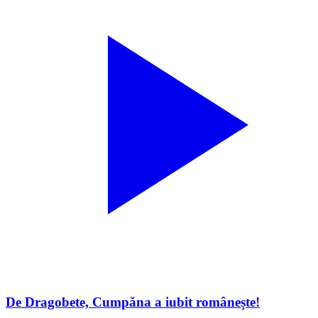
De Dragobete, Cumpăna a iubit românește!