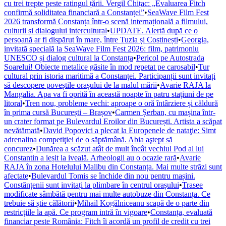
cu trei trepte peste ratingul țării. Vergil Chițac: „Evaluarea Fitch
confirmă soliditatea financiară a Constanței”
•
SeaWave Film Fest
2026 transformă Constanța într-o scenă internațională a filmului,
culturii și dialogului intercultural
•
UPDATE. Alertă după ce o
persoană ar fi dispărut în mare, între Tuzla și Costinești
•
Georgia,
invitată specială la SeaWave Film Fest 2026: film, patrimoniu
UNESCO și dialog cultural la Constanța
•
Pericol pe Autostrada
Soarelui! Obiecte metalice găsite în mod repetat pe carosabil
•
Tur
cultural prin istoria maritimă a Constanței. Participanții sunt invitați
să descopere poveștile orașului de la malul mării
•
Avarie RAJA la
Mangalia. Apa va fi oprită în această noapte în patru stațiuni de pe
litoral
•
Tren nou, probleme vechi: aproape o oră întârziere și căldură
în prima cursă București – Brașov
•
Carmen Șerban, cu mașina într-
un crater format pe Bulevardul Eroilor din București. Artista a scăpat
nevătămată
•
David Popovici a plecat la Europenele de nataţie: Simt
adrenalina competiţiei de o săptămână. Abia aştept să
concurez
•
Dunărea a scăzut atât de mult încât vechiul Pod al lui
Constantin a ieșit la iveală. Arheologii au o ocazie rară
•
Avarie
RAJA în zona Hotelului Malibu din Constanța. Mai multe străzi sunt
afectate
•
Bulevardul Tomis se închide din nou pentru mașini.
Constănțenii sunt invitați la plimbare în centrul orașului
•
Trasee
modificate sâmbătă pentru mai multe autobuze din Constanța. Ce
trebuie să știe călătorii
•
Mihail Kogălniceanu scapă de o parte din
restricțiile la apă. Ce program intră în vigoare
•
Constanța, evaluată
financiar peste România: Fitch îi acordă un profil de credit cu trei