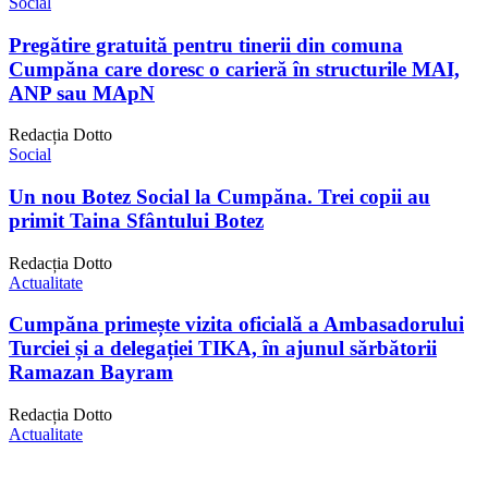
Social
Pregătire gratuită pentru tinerii din comuna
Cumpăna care doresc o carieră în structurile MAI,
ANP sau MApN
Redacția Dotto
Social
Un nou Botez Social la Cumpăna. Trei copii au
primit Taina Sfântului Botez
Redacția Dotto
Actualitate
Cumpăna primește vizita oficială a Ambasadorului
Turciei și a delegației TIKA, în ajunul sărbătorii
Ramazan Bayram
Redacția Dotto
Actualitate