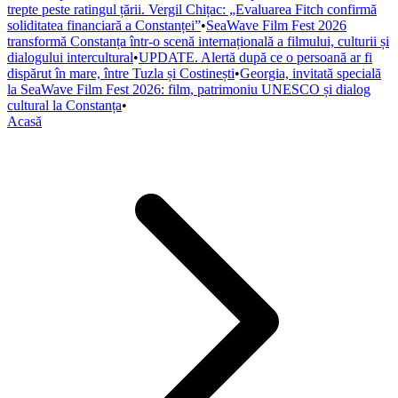
trepte peste ratingul țării. Vergil Chițac: „Evaluarea Fitch confirmă
soliditatea financiară a Constanței”
•
SeaWave Film Fest 2026
transformă Constanța într-o scenă internațională a filmului, culturii și
dialogului intercultural
•
UPDATE. Alertă după ce o persoană ar fi
dispărut în mare, între Tuzla și Costinești
•
Georgia, invitată specială
la SeaWave Film Fest 2026: film, patrimoniu UNESCO și dialog
cultural la Constanța
•
Acasă