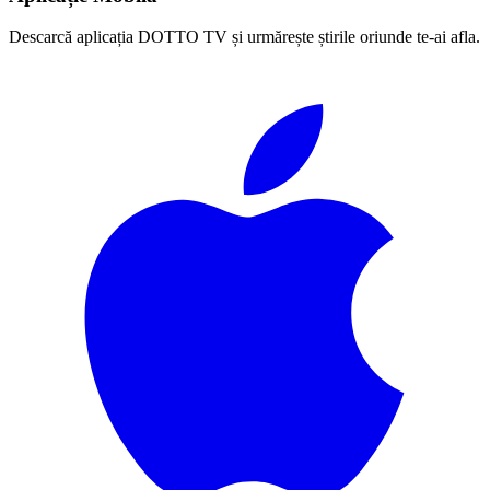
Descarcă aplicația DOTTO TV și urmărește știrile oriunde te-ai afla.