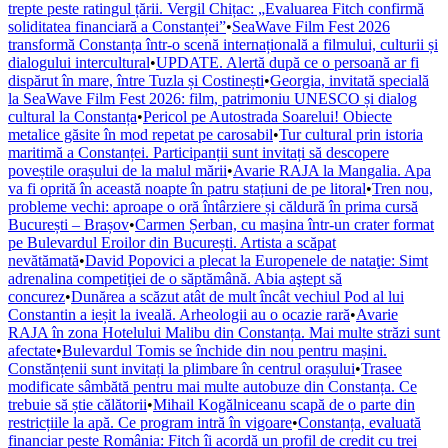
trepte peste ratingul țării. Vergil Chițac: „Evaluarea Fitch confirmă
soliditatea financiară a Constanței”
•
SeaWave Film Fest 2026
transformă Constanța într-o scenă internațională a filmului, culturii și
dialogului intercultural
•
UPDATE. Alertă după ce o persoană ar fi
dispărut în mare, între Tuzla și Costinești
•
Georgia, invitată specială
la SeaWave Film Fest 2026: film, patrimoniu UNESCO și dialog
cultural la Constanța
•
Pericol pe Autostrada Soarelui! Obiecte
metalice găsite în mod repetat pe carosabil
•
Tur cultural prin istoria
maritimă a Constanței. Participanții sunt invitați să descopere
poveștile orașului de la malul mării
•
Avarie RAJA la Mangalia. Apa
va fi oprită în această noapte în patru stațiuni de pe litoral
•
Tren nou,
probleme vechi: aproape o oră întârziere și căldură în prima cursă
București – Brașov
•
Carmen Șerban, cu mașina într-un crater format
pe Bulevardul Eroilor din București. Artista a scăpat
nevătămată
•
David Popovici a plecat la Europenele de nataţie: Simt
adrenalina competiţiei de o săptămână. Abia aştept să
concurez
•
Dunărea a scăzut atât de mult încât vechiul Pod al lui
Constantin a ieșit la iveală. Arheologii au o ocazie rară
•
Avarie
RAJA în zona Hotelului Malibu din Constanța. Mai multe străzi sunt
afectate
•
Bulevardul Tomis se închide din nou pentru mașini.
Constănțenii sunt invitați la plimbare în centrul orașului
•
Trasee
modificate sâmbătă pentru mai multe autobuze din Constanța. Ce
trebuie să știe călătorii
•
Mihail Kogălniceanu scapă de o parte din
restricțiile la apă. Ce program intră în vigoare
•
Constanța, evaluată
financiar peste România: Fitch îi acordă un profil de credit cu trei