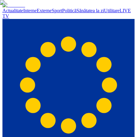
Actualitate
Interne
Externe
Sport
Politică
Sănătatea la zi
Utilitare
LIVE
TV