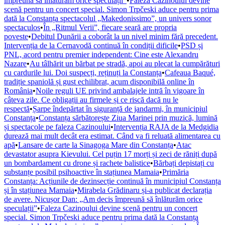
împreună să înlăturăm orice speculații”
•
Faleza Cazinoului devine
scenă pentru un concert special. Simon Trpčeski aduce pentru prima
dată la Constanța spectacolul „Makedonissimo”, un univers sonor
spectaculos
•
În „Ritmul Verii”, fiecare seară are propria
poveste
•
Debitul Dunării a coborât la un nivel minim fără precedent.
Intervenția de la Cernavodă continuă în condiții dificile
•
PSD și
PNL, acord pentru premier independent: Cine este Alexandru
Nazare
•
Au tâlhărit un bărbat pe stradă, apoi au plecat la cumpărături
cu cardurile lui. Doi suspecți, reținuți la Constanța
•
Cafeaua Baqué,
tradiție spaniolă și gust echilibrat, acum disponibilă online în
România
•
Noile reguli UE privind ambalajele intră în vigoare în
câteva zile. Ce obligații au firmele și ce riscă dacă nu le
respectă
•
Șarpe îndepărtat în siguranță de jandarmi, în municipiul
Constanța
•
Constanța sărbătorește Ziua Marinei prin muzică, lumină
și spectacole pe faleza Cazinoului
•
Intervenția RAJA de la Medgidia
durează mai mult decât era estimat. Când va fi reluată alimentarea cu
apă
•
Lansare de carte la Sinagoga Mare din Constanța
•
Atac
devastator asupra Kievului. Cel puțin 17 morți și zeci de răniți după
un bombardament cu drone și rachete balistice
•
Bărbați depistați cu
substanțe posibil psihoactive în stațiunea Mamaia
•
Primăria
Constanța: Acțiunile de dezinsecție continuă în municipiul Constanța
și în stațiunea Mamaia
•
Mirabela Grădinaru și-a publicat declarația
de avere. Nicușor Dan: „Am decis împreună să înlăturăm orice
speculații”
•
Faleza Cazinoului devine scenă pentru un concert
special. Simon Trpčeski aduce pentru prima dată la Constanța