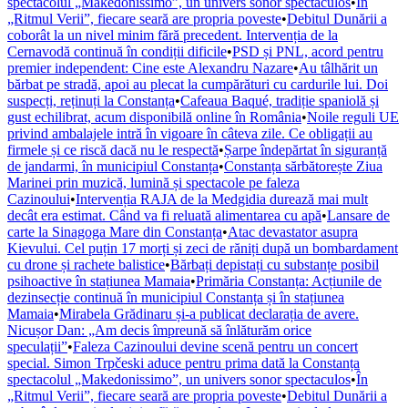
spectacolul „Makedonissimo”, un univers sonor spectaculos
•
În
„Ritmul Verii”, fiecare seară are propria poveste
•
Debitul Dunării a
coborât la un nivel minim fără precedent. Intervenția de la
Cernavodă continuă în condiții dificile
•
PSD și PNL, acord pentru
premier independent: Cine este Alexandru Nazare
•
Au tâlhărit un
bărbat pe stradă, apoi au plecat la cumpărături cu cardurile lui. Doi
suspecți, reținuți la Constanța
•
Cafeaua Baqué, tradiție spaniolă și
gust echilibrat, acum disponibilă online în România
•
Noile reguli UE
privind ambalajele intră în vigoare în câteva zile. Ce obligații au
firmele și ce riscă dacă nu le respectă
•
Șarpe îndepărtat în siguranță
de jandarmi, în municipiul Constanța
•
Constanța sărbătorește Ziua
Marinei prin muzică, lumină și spectacole pe faleza
Cazinoului
•
Intervenția RAJA de la Medgidia durează mai mult
decât era estimat. Când va fi reluată alimentarea cu apă
•
Lansare de
carte la Sinagoga Mare din Constanța
•
Atac devastator asupra
Kievului. Cel puțin 17 morți și zeci de răniți după un bombardament
cu drone și rachete balistice
•
Bărbați depistați cu substanțe posibil
psihoactive în stațiunea Mamaia
•
Primăria Constanța: Acțiunile de
dezinsecție continuă în municipiul Constanța și în stațiunea
Mamaia
•
Mirabela Grădinaru și-a publicat declarația de avere.
Nicușor Dan: „Am decis împreună să înlăturăm orice
speculații”
•
Faleza Cazinoului devine scenă pentru un concert
special. Simon Trpčeski aduce pentru prima dată la Constanța
spectacolul „Makedonissimo”, un univers sonor spectaculos
•
În
„Ritmul Verii”, fiecare seară are propria poveste
•
Debitul Dunării a