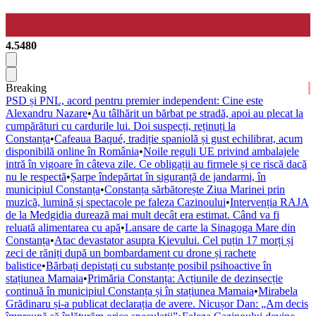
4.5480
Breaking
PSD și PNL, acord pentru premier independent: Cine este
Alexandru Nazare
•
Au tâlhărit un bărbat pe stradă, apoi au plecat la
cumpărături cu cardurile lui. Doi suspecți, reținuți la
Constanța
•
Cafeaua Baqué, tradiție spaniolă și gust echilibrat, acum
disponibilă online în România
•
Noile reguli UE privind ambalajele
intră în vigoare în câteva zile. Ce obligații au firmele și ce riscă dacă
nu le respectă
•
Șarpe îndepărtat în siguranță de jandarmi, în
municipiul Constanța
•
Constanța sărbătorește Ziua Marinei prin
muzică, lumină și spectacole pe faleza Cazinoului
•
Intervenția RAJA
de la Medgidia durează mai mult decât era estimat. Când va fi
reluată alimentarea cu apă
•
Lansare de carte la Sinagoga Mare din
Constanța
•
Atac devastator asupra Kievului. Cel puțin 17 morți și
zeci de răniți după un bombardament cu drone și rachete
balistice
•
Bărbați depistați cu substanțe posibil psihoactive în
stațiunea Mamaia
•
Primăria Constanța: Acțiunile de dezinsecție
continuă în municipiul Constanța și în stațiunea Mamaia
•
Mirabela
Grădinaru și-a publicat declarația de avere. Nicușor Dan: „Am decis