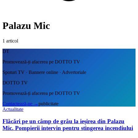
Palazu Mic
1
articol
DT
Promovează-ți afacerea pe DOTTO TV
Spoturi TV · Bannere online · Advertoriale
DOTTO TV
Promovează-ți afacerea pe DOTTO TV
Contactează-ne
→
publicitate
Actualitate
Flăcări pe un câmp de grâu la ieșirea din Palazu
Mic. Pompierii intervin pentru stingerea incendiului