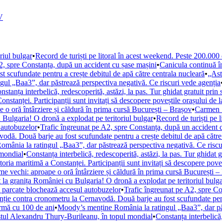
V
riul bulgar
•
Record de turiști pe litoral în acest weekend. Peste 200.000
2, spre Constanța, după un accident cu șase mașini
•
Canicula continuă 
 scufundate pentru a crește debitul de apă către centrala nucleară
•
„Ast
ul „Baa3”, dar păstrează perspectiva negativă. Ce riscuri vede agenția
nstanța interbelică, redescoperită, astăzi, la pas. Tur ghidat gratuit prin 
Constanței. Participanții sunt invitați să descopere poveștile orașului de 
 o oră întârziere și căldură în prima cursă București – Brașov
•
Carmen Ș
 Bulgaria! O dronă a explodat pe teritoriul bulgar
•
Record de turiști pe 
 autobuzelor
•
Trafic îngreunat pe A2, spre Constanța, după un accident 
vodă. Două barje au fost scufundate pentru a crește debitul de apă către
mânia la ratingul „Baa3”, dar păstrează perspectiva negativă. Ce riscu
 mondial
•
Constanța interbelică, redescoperită, astăzi, la pas. Tur ghidat g
storia maritimă a Constanței. Participanții sunt invitați să descopere pove
e vechi: aproape o oră întârziere și căldură în prima cursă București –
 la granița României cu Bulgaria! O dronă a explodat pe teritoriul bulg
e parcate blochează accesul autobuzelor
•
Trafic îngreunat pe A2, spre Co
nție contra cronometru la Cernavodă. Două barje au fost scufundate pent
urmă cu 100 de ani
•
Moody’s menține România la ratingul „Baa3”, dar păs
istul Alexandru Thury-Burileanu, în topul mondial
•
Constanța interbelică,