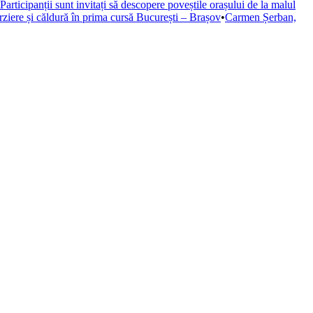
Participanții sunt invitați să descopere poveștile orașului de la malul
rziere și căldură în prima cursă București – Brașov
•
Carmen Șerban,