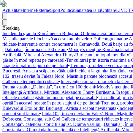
Actualitate
Interne
Externe
Sport
Politică
Sănătatea la zi
Utilitare
LIVE T
Breaking
Incident la granița României cu Bulgaria! O dronă a explodat pe terito
Mașinile parcate blochează accesul autobuzelor
•
Trafic îngreunat pe A
ridicate
•
Intervenție contra cronometru la Cernavodă. Două barje au fost
„Dalmația”, în urmă cu 100 de ani
•
Moody’s menține România la rating
Artificială. Mircistul Alexandru Thury-Burileanu, în topul mondial
•
Co
găsite în mod repetat pe carosabil
•
Tur cultural prin istoria maritimă a 
noapte în patru stațiuni de pe litoral
•
Tren nou, probleme vechi: aproape
București. Artista a scăpat nevătămată
•
Incident la granița României cu
102, traseu deviat în Faleză Nord. Mașinile parcate blochează accesul
Galben de temperaturi ridicate
•
Intervenție contra cronometru la Cerna
Drama vasului „Dalmația”, în urmă cu 100 de ani
•
Moody’s menține Ro
Inteligență Artificială. Mircistul Alexandru Thury-Burileanu, în topul
Obiecte metalice găsite în mod repetat pe carosabil
•
Tur cultural prin i
oprită în această noapte în patru stațiuni de pe litoral
•
Tren nou, problem
Bulevardul Eroilor din București. Artista a scăpat nevătămată
•
Incident
oameni sunt la mare
•
Linia 102, traseu deviat în Faleză Nord. Mașinil
Dobrogea. Constanța, sub Cod Galben de temperaturi ridicate
•
Interve
Constanța”, calendar istoric 8 august. Drama vasului „Dalmația”, în 
Constanța la Olimpiada Internațională de Inteligență Artificială. Mirc