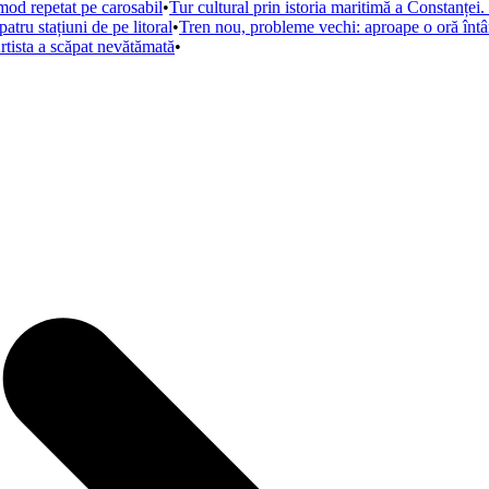
mod repetat pe carosabil
•
Tur cultural prin istoria maritimă a Constanței. 
tru stațiuni de pe litoral
•
Tren nou, probleme vechi: aproape o oră întâ
rtista a scăpat nevătămată
•