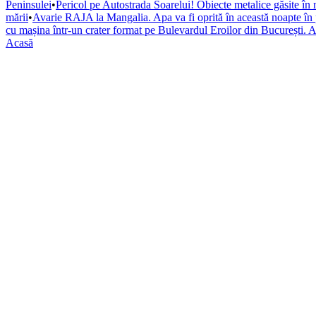
Peninsulei
•
Pericol pe Autostrada Soarelui! Obiecte metalice găsite în 
mării
•
Avarie RAJA la Mangalia. Apa va fi oprită în această noapte în pa
cu mașina într-un crater format pe Bulevardul Eroilor din București. A
Acasă