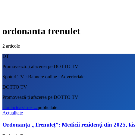
ordonanta trenulet
2
articole
DT
Promovează-ți afacerea pe DOTTO TV
Spoturi TV · Bannere online · Advertoriale
DOTTO TV
Promovează-ți afacerea pe DOTTO TV
Contactează-ne
→
publicitate
Actualitate
Ordonanța „Trenuleț”: Medicii rezidenți din 2025, lăs