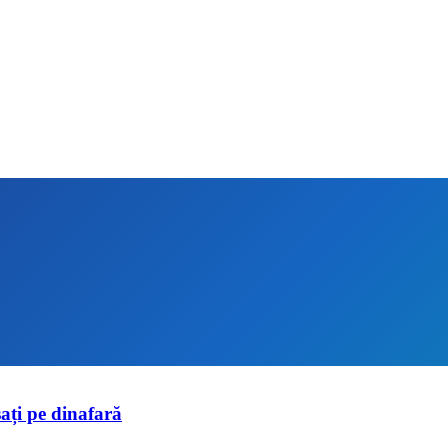
ați pe dinafară