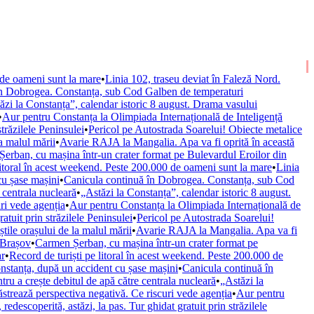
 de oameni sunt la mare
•
Linia 102, traseu deviat în Faleză Nord.
în Dobrogea. Constanța, sub Cod Galben de temperaturi
ăzi la Constanța”, calendar istoric 8 august. Drama vasului
•
Aur pentru Constanța la Olimpiada Internațională de Inteligență
străzilele Peninsulei
•
Pericol pe Autostrada Soarelui! Obiecte metalice
la malul mării
•
Avarie RAJA la Mangalia. Apa va fi oprită în această
erban, cu mașina într-un crater format pe Bulevardul Eroilor din
litoral în acest weekend. Peste 200.000 de oameni sunt la mare
•
Linia
cu șase mașini
•
Canicula continuă în Dobrogea. Constanța, sub Cod
 centrala nucleară
•
„Astăzi la Constanța”, calendar istoric 8 august.
ri vede agenția
•
Aur pentru Constanța la Olimpiada Internațională de
ratuit prin străzilele Peninsulei
•
Pericol pe Autostrada Soarelui!
știle orașului de la malul mării
•
Avarie RAJA la Mangalia. Apa va fi
 Brașov
•
Carmen Șerban, cu mașina într-un crater format pe
ar
•
Record de turiști pe litoral în acest weekend. Peste 200.000 de
nstanța, după un accident cu șase mașini
•
Canicula continuă în
ru a crește debitul de apă către centrala nucleară
•
„Astăzi la
trează perspectiva negativă. Ce riscuri vede agenția
•
Aur pentru
 redescoperită, astăzi, la pas. Tur ghidat gratuit prin străzilele