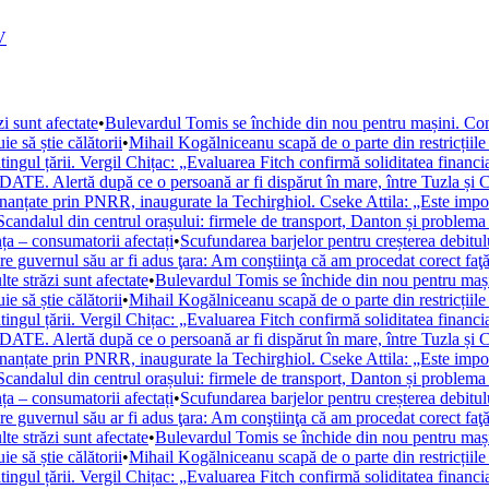
V
 sunt afectate
•
Bulevardul Tomis se închide din nou pentru mașini. Const
 să știe călătorii
•
Mihail Kogălniceanu scapă de o parte din restricțiile
atingul țării. Vergil Chițac: „Evaluarea Fitch confirmă soliditatea financ
ATE. Alertă după ce o persoană ar fi dispărut în mare, între Tuzla și C
inanțate prin PNRR, inaugurate la Techirghiol. Cseke Attila: „Este impor
Scandalul din centrul orașului: firmele de transport, Danton și problema
ța – consumatorii afectați
•
Scufundarea barjelor pentru creșterea debitu
are guvernul său ar fi adus ţara: Am conştiinţa că am procedat corect faţă
e străzi sunt afectate
•
Bulevardul Tomis se închide din nou pentru mașini
 să știe călătorii
•
Mihail Kogălniceanu scapă de o parte din restricțiile
atingul țării. Vergil Chițac: „Evaluarea Fitch confirmă soliditatea financ
ATE. Alertă după ce o persoană ar fi dispărut în mare, între Tuzla și C
inanțate prin PNRR, inaugurate la Techirghiol. Cseke Attila: „Este impor
Scandalul din centrul orașului: firmele de transport, Danton și problema
ța – consumatorii afectați
•
Scufundarea barjelor pentru creșterea debitu
are guvernul său ar fi adus ţara: Am conştiinţa că am procedat corect faţă
e străzi sunt afectate
•
Bulevardul Tomis se închide din nou pentru mașini
 să știe călătorii
•
Mihail Kogălniceanu scapă de o parte din restricțiile
atingul țării. Vergil Chițac: „Evaluarea Fitch confirmă soliditatea financ