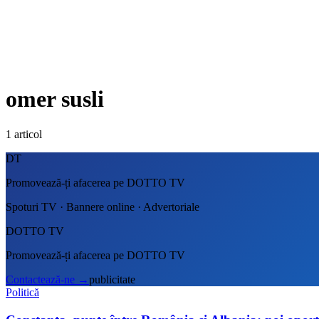
omer susli
1
articol
DT
Promovează-ți afacerea pe DOTTO TV
Spoturi TV · Bannere online · Advertoriale
DOTTO TV
Promovează-ți afacerea pe DOTTO TV
Contactează-ne
→
publicitate
Politică