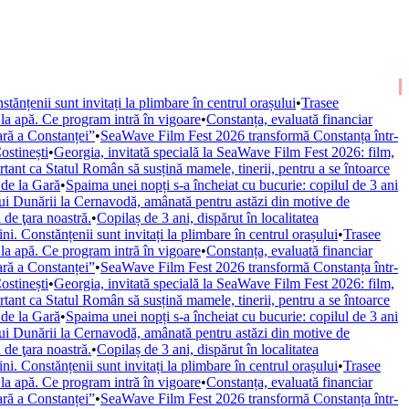
ănțenii sunt invitați la plimbare în centrul orașului
•
Trasee
 la apă. Ce program intră în vigoare
•
Constanța, evaluată financiar
iară a Constanței”
•
SeaWave Film Fest 2026 transformă Constanța într-
ostinești
•
Georgia, invitată specială la SeaWave Film Fest 2026: film,
tant ca Statul Român să susțină mamele, tinerii, pentru a se întoarce
 de la Gară
•
Spaima unei nopți s-a încheiat cu bucurie: copilul de 3 ani
lui Dunării la Cernavodă, amânată pentru astăzi din motive de
 de ţara noastră.
•
Copilaș de 3 ani, dispărut în localitatea
. Constănțenii sunt invitați la plimbare în centrul orașului
•
Trasee
 la apă. Ce program intră în vigoare
•
Constanța, evaluată financiar
iară a Constanței”
•
SeaWave Film Fest 2026 transformă Constanța într-
ostinești
•
Georgia, invitată specială la SeaWave Film Fest 2026: film,
tant ca Statul Român să susțină mamele, tinerii, pentru a se întoarce
 de la Gară
•
Spaima unei nopți s-a încheiat cu bucurie: copilul de 3 ani
lui Dunării la Cernavodă, amânată pentru astăzi din motive de
 de ţara noastră.
•
Copilaș de 3 ani, dispărut în localitatea
. Constănțenii sunt invitați la plimbare în centrul orașului
•
Trasee
 la apă. Ce program intră în vigoare
•
Constanța, evaluată financiar
iară a Constanței”
•
SeaWave Film Fest 2026 transformă Constanța într-