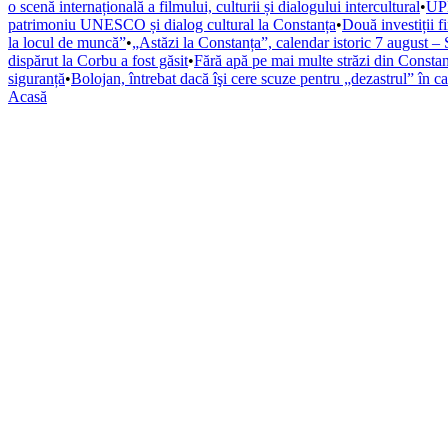
o scenă internațională a filmului, culturii și dialogului intercultural
•
UPD
patrimoniu UNESCO și dialog cultural la Constanța
•
Două investiții f
la locul de muncă”
•
„Astăzi la Constanța”, calendar istoric 7 august – 
dispărut la Corbu a fost găsit
•
Fără apă pe mai multe străzi din Constan
siguranță
•
Bolojan, întrebat dacă îşi cere scuze pentru „dezastrul” în c
Acasă