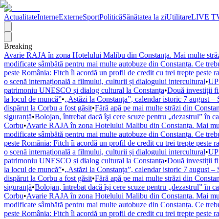
Actualitate
Interne
Externe
Sport
Politică
Sănătatea la zi
Utilitare
LIVE T
Breaking
Avarie RAJA în zona Hotelului Malibu din Constanța. Mai multe străzi
modificate sâmbătă pentru mai multe autobuze din Constanța. Ce trebuie
peste România: Fitch îi acordă un profil de credit cu trei trepte peste r
o scenă internațională a filmului, culturii și dialogului intercultural
•
UPD
patrimoniu UNESCO și dialog cultural la Constanța
•
Două investiții f
la locul de muncă”
•
„Astăzi la Constanța”, calendar istoric 7 august – 
dispărut la Corbu a fost găsit
•
Fără apă pe mai multe străzi din Constan
siguranță
•
Bolojan, întrebat dacă îşi cere scuze pentru „dezastrul” în c
Corbu
•
Avarie RAJA în zona Hotelului Malibu din Constanța. Mai mult
modificate sâmbătă pentru mai multe autobuze din Constanța. Ce trebuie
peste România: Fitch îi acordă un profil de credit cu trei trepte peste r
o scenă internațională a filmului, culturii și dialogului intercultural
•
UPD
patrimoniu UNESCO și dialog cultural la Constanța
•
Două investiții f
la locul de muncă”
•
„Astăzi la Constanța”, calendar istoric 7 august – 
dispărut la Corbu a fost găsit
•
Fără apă pe mai multe străzi din Constan
siguranță
•
Bolojan, întrebat dacă îşi cere scuze pentru „dezastrul” în c
Corbu
•
Avarie RAJA în zona Hotelului Malibu din Constanța. Mai mult
modificate sâmbătă pentru mai multe autobuze din Constanța. Ce trebuie
peste România: Fitch îi acordă un profil de credit cu trei trepte peste r