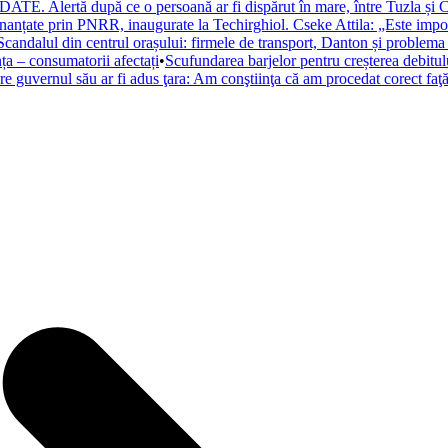
ATE. Alertă după ce o persoană ar fi dispărut în mare, între Tuzla și C
inanțate prin PNRR, inaugurate la Techirghiol. Cseke Attila: „Este impor
Scandalul din centrul orașului: firmele de transport, Danton și problema
ța – consumatorii afectați
•
Scufundarea barjelor pentru creșterea debitu
are guvernul său ar fi adus ţara: Am conştiinţa că am procedat corect faţă