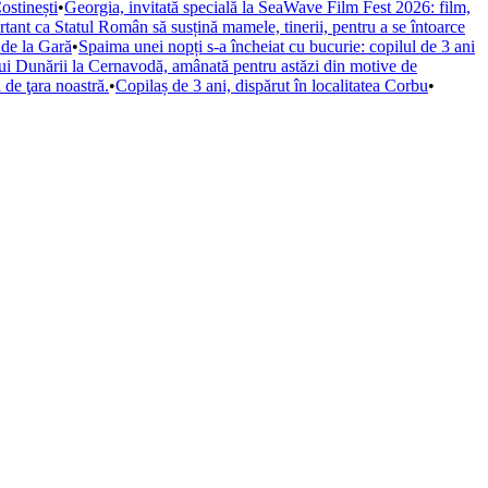
ostinești
•
Georgia, invitată specială la SeaWave Film Fest 2026: film,
tant ca Statul Român să susțină mamele, tinerii, pentru a se întoarce
 de la Gară
•
Spaima unei nopți s-a încheiat cu bucurie: copilul de 3 ani
lui Dunării la Cernavodă, amânată pentru astăzi din motive de
 de ţara noastră.
•
Copilaș de 3 ani, dispărut în localitatea Corbu
•