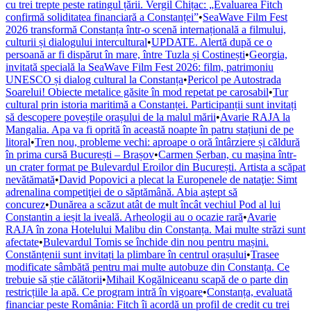
cu trei trepte peste ratingul țării. Vergil Chițac: „Evaluarea Fitch
confirmă soliditatea financiară a Constanței”
•
SeaWave Film Fest
2026 transformă Constanța într-o scenă internațională a filmului,
culturii și dialogului intercultural
•
UPDATE. Alertă după ce o
persoană ar fi dispărut în mare, între Tuzla și Costinești
•
Georgia,
invitată specială la SeaWave Film Fest 2026: film, patrimoniu
UNESCO și dialog cultural la Constanța
•
Pericol pe Autostrada
Soarelui! Obiecte metalice găsite în mod repetat pe carosabil
•
Tur
cultural prin istoria maritimă a Constanței. Participanții sunt invitați
să descopere poveștile orașului de la malul mării
•
Avarie RAJA la
Mangalia. Apa va fi oprită în această noapte în patru stațiuni de pe
litoral
•
Tren nou, probleme vechi: aproape o oră întârziere și căldură
în prima cursă București – Brașov
•
Carmen Șerban, cu mașina într-
un crater format pe Bulevardul Eroilor din București. Artista a scăpat
nevătămată
•
David Popovici a plecat la Europenele de nataţie: Simt
adrenalina competiţiei de o săptămână. Abia aştept să
concurez
•
Dunărea a scăzut atât de mult încât vechiul Pod al lui
Constantin a ieșit la iveală. Arheologii au o ocazie rară
•
Avarie
RAJA în zona Hotelului Malibu din Constanța. Mai multe străzi sunt
afectate
•
Bulevardul Tomis se închide din nou pentru mașini.
Constănțenii sunt invitați la plimbare în centrul orașului
•
Trasee
modificate sâmbătă pentru mai multe autobuze din Constanța. Ce
trebuie să știe călătorii
•
Mihail Kogălniceanu scapă de o parte din
restricțiile la apă. Ce program intră în vigoare
•
Constanța, evaluată
financiar peste România: Fitch îi acordă un profil de credit cu trei