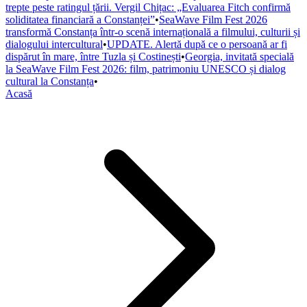
trepte peste ratingul țării. Vergil Chițac: „Evaluarea Fitch confirmă
soliditatea financiară a Constanței”
•
SeaWave Film Fest 2026
transformă Constanța într-o scenă internațională a filmului, culturii și
dialogului intercultural
•
UPDATE. Alertă după ce o persoană ar fi
dispărut în mare, între Tuzla și Costinești
•
Georgia, invitată specială
la SeaWave Film Fest 2026: film, patrimoniu UNESCO și dialog
cultural la Constanța
•
Acasă