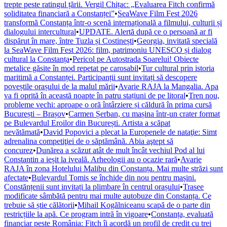
trepte peste ratingul țării. Vergil Chițac: „Evaluarea Fitch confirmă
soliditatea financiară a Constanței”
•
SeaWave Film Fest 2026
transformă Constanța într-o scenă internațională a filmului, culturii și
dialogului intercultural
•
UPDATE. Alertă după ce o persoană ar fi
dispărut în mare, între Tuzla și Costinești
•
Georgia, invitată specială
la SeaWave Film Fest 2026: film, patrimoniu UNESCO și dialog
cultural la Constanța
•
Pericol pe Autostrada Soarelui! Obiecte
metalice găsite în mod repetat pe carosabil
•
Tur cultural prin istoria
maritimă a Constanței. Participanții sunt invitați să descopere
poveștile orașului de la malul mării
•
Avarie RAJA la Mangalia. Apa
va fi oprită în această noapte în patru stațiuni de pe litoral
•
Tren nou,
probleme vechi: aproape o oră întârziere și căldură în prima cursă
București – Brașov
•
Carmen Șerban, cu mașina într-un crater format
pe Bulevardul Eroilor din București. Artista a scăpat
nevătămată
•
David Popovici a plecat la Europenele de nataţie: Simt
adrenalina competiţiei de o săptămână. Abia aştept să
concurez
•
Dunărea a scăzut atât de mult încât vechiul Pod al lui
Constantin a ieșit la iveală. Arheologii au o ocazie rară
•
Avarie
RAJA în zona Hotelului Malibu din Constanța. Mai multe străzi sunt
afectate
•
Bulevardul Tomis se închide din nou pentru mașini.
Constănțenii sunt invitați la plimbare în centrul orașului
•
Trasee
modificate sâmbătă pentru mai multe autobuze din Constanța. Ce
trebuie să știe călătorii
•
Mihail Kogălniceanu scapă de o parte din
restricțiile la apă. Ce program intră în vigoare
•
Constanța, evaluată
financiar peste România: Fitch îi acordă un profil de credit cu trei