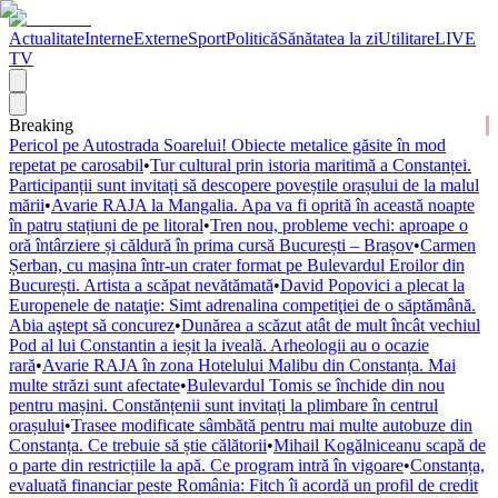
Actualitate
Interne
Externe
Sport
Politică
Sănătatea la zi
Utilitare
LIVE
TV
Breaking
Pericol pe Autostrada Soarelui! Obiecte metalice găsite în mod
repetat pe carosabil
•
Tur cultural prin istoria maritimă a Constanței.
Participanții sunt invitați să descopere poveștile orașului de la malul
mării
•
Avarie RAJA la Mangalia. Apa va fi oprită în această noapte
în patru stațiuni de pe litoral
•
Tren nou, probleme vechi: aproape o
oră întârziere și căldură în prima cursă București – Brașov
•
Carmen
Șerban, cu mașina într-un crater format pe Bulevardul Eroilor din
București. Artista a scăpat nevătămată
•
David Popovici a plecat la
Europenele de nataţie: Simt adrenalina competiţiei de o săptămână.
Abia aştept să concurez
•
Dunărea a scăzut atât de mult încât vechiul
Pod al lui Constantin a ieșit la iveală. Arheologii au o ocazie
rară
•
Avarie RAJA în zona Hotelului Malibu din Constanța. Mai
multe străzi sunt afectate
•
Bulevardul Tomis se închide din nou
pentru mașini. Constănțenii sunt invitați la plimbare în centrul
orașului
•
Trasee modificate sâmbătă pentru mai multe autobuze din
Constanța. Ce trebuie să știe călătorii
•
Mihail Kogălniceanu scapă de
o parte din restricțiile la apă. Ce program intră în vigoare
•
Constanța,
evaluată financiar peste România: Fitch îi acordă un profil de credit